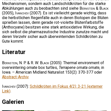
Mechanismen, sondern auch Landschildkröten für die starke
Abkühlungen auch zu beobachten sind siehe
Bernstein & Black
(2005),
Ivanchev
(2007). Es ist vielleicht gerade wichtig, dass
die herbstlichen Regenfälle auch in deren Biotopen die Blüten
sprießen lassen, denn gerade rot-violette Blütenfarbstoffe
(Anthocyane) besitzen eine stark antioxidative Wirkung, die
sich selbst die pharmazeutische Industrie zunutze macht und
deren Verzehr sicher auch überwinternden Schildkröten zu
Gute kommt.
Literatur
Bernstein, N. P. & R. W. Black
(2005): Thermal environment of
overwintering ornate box turtles,
Terrapene ornata ornate
, in
Iowa. – American Midland Naturalist 153(2): 370-377 oder
Abstract-Archiv
.
Ivanchev
(2007):
Schildkröten im Fokus 4(2): 3-21 (externer
Link)
.
Galerien