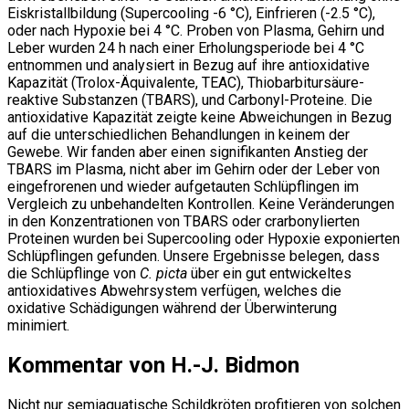
Eiskristallbildung (Supercooling -6 °C), Einfrieren (-2.5 °C),
oder nach Hypoxie bei 4 °C. Proben von Plasma, Gehirn und
Leber wurden 24 h nach einer Erholungsperiode bei 4 °C
entnommen und analysiert in Bezug auf ihre antioxidative
Kapazität (Trolox-Äquivalente, TEAC), Thiobarbitursäure-
reaktive Substanzen (TBARS), und Carbonyl-Proteine. Die
antioxidative Kapazität zeigte keine Abweichungen in Bezug
auf die unterschiedlichen Behandlungen in keinem der
Gewebe. Wir fanden aber einen signifikanten Anstieg der
TBARS im Plasma, nicht aber im Gehirn oder der Leber von
eingefrorenen und wieder aufgetauten Schlüpflingen im
Vergleich zu unbehandelten Kontrollen. Keine Veränderungen
in den Konzentrationen von TBARS oder crarbonylierten
Proteinen wurden bei Supercooling oder Hypoxie exponierten
Schlüpflingen gefunden. Unsere Ergebnisse belegen, dass
die Schlüpflinge von
C. picta
über ein gut entwickeltes
antioxidatives Abwehrsystem verfügen, welches die
oxidative Schädigungen während der Überwinterung
minimiert.
Kommentar von H.-J. Bidmon
Nicht nur semiaquatische Schildkröten profitieren von solchen