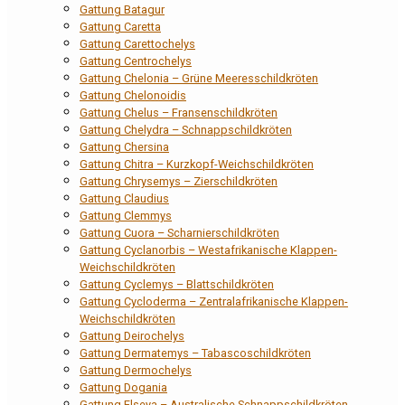
Gattung Batagur
Gattung Caretta
Gattung Carettochelys
Gattung Centrochelys
Gattung Chelonia – Grüne Meeresschildkröten
Gattung Chelonoidis
Gattung Chelus – Fransenschildkröten
Gattung Chelydra – Schnappschildkröten
Gattung Chersina
Gattung Chitra – Kurzkopf-Weichschildkröten
Gattung Chrysemys – Zierschildkröten
Gattung Claudius
Gattung Clemmys
Gattung Cuora – Scharnierschildkröten
Gattung Cyclanorbis – Westafrikanische Klappen-
Weichschildkröten
Gattung Cyclemys – Blattschildkröten
Gattung Cycloderma – Zentralafrikanische Klappen-
Weichschildkröten
Gattung Deirochelys
Gattung Dermatemys – Tabascoschildkröten
Gattung Dermochelys
Gattung Dogania
Gattung Elseya – Australische Schnappschildkröten