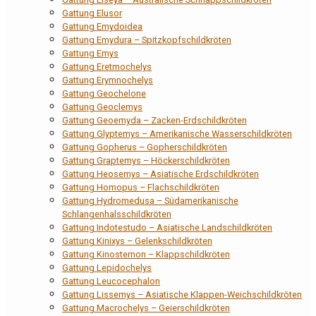
Gattung Elusor
Gattung Emydoidea
Gattung Emydura – Spitzkopfschildkröten
Gattung Emys
Gattung Eretmochelys
Gattung Erymnochelys
Gattung Geochelone
Gattung Geoclemys
Gattung Geoemyda – Zacken-Erdschildkröten
Gattung Glyptemys – Amerikanische Wasserschildkröten
Gattung Gopherus – Gopherschildkröten
Gattung Graptemys – Höckerschildkröten
Gattung Heosemys – Asiatische Erdschildkröten
Gattung Homopus – Flachschildkröten
Gattung Hydromedusa – Südamerikanische
Schlangenhalsschildkröten
Gattung Indotestudo – Asiatische Landschildkröten
Gattung Kinixys – Gelenkschildkröten
Gattung Kinosternon – Klappschildkröten
Gattung Lepidochelys
Gattung Leucocephalon
Gattung Lissemys – Asiatische Klappen-Weichschildkröten
Gattung Macrochelys – Geierschildkröten