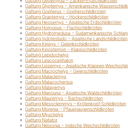
Gattung Geoemyda – Zacken-Erdschildkröten
Gattung Glyptemys – Amerikanische Wasserschildk
Gattung Gopherus – Gopherschildkröten
Gattung Graptemys – Höckerschildkröten
Gattung Heosemys – Asiatische Erdschildkröten
Gattung Homopus – Flachschildkröten
Gattung Hydromedusa – Südamerikanische Schlang
Gattung Indotestudo – Asiatische Landschildkröten
Gattung Kinixys – Gelenkschildkröten
Gattung Kinosternon – Klappschildkröten
Gattung Lepidochelys
Gattung Leucocephalon
Gattung Lissemys – Asiatische Klappen-Weichschil
Gattung Macrochelys – Geierschildkröten
Gattung Malaclemys
Gattung Malacochersus
Gattung Malayemys
Gattung Manouria – Asiatische Waldschildkröten
Gattung Mauremys – Bachschildkröten
Gattung Mesoclemmys – Krötenkopf-Schildkröten
Gattung Morenia – Pfauenaugenschildkröten
Gattung Myuchelys
Gattung Natator
Gattung Nilssonia – Indische Weichschildkröten