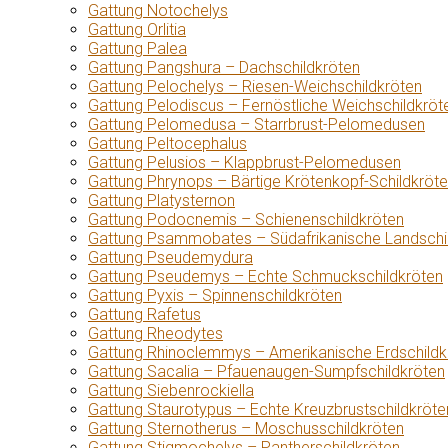
Gattung Notochelys
Gattung Orlitia
Gattung Palea
Gattung Pangshura – Dachschildkröten
Gattung Pelochelys – Riesen-Weichschildkröten
Gattung Pelodiscus – Fernöstliche Weichschildkröt
Gattung Pelomedusa – Starrbrust-Pelomedusen
Gattung Peltocephalus
Gattung Pelusios – Klappbrust-Pelomedusen
Gattung Phrynops – Bärtige Krötenkopf-Schildkröt
Gattung Platysternon
Gattung Podocnemis – Schienenschildkröten
Gattung Psammobates – Südafrikanische Landschi
Gattung Pseudemydura
Gattung Pseudemys – Echte Schmuckschildkröten
Gattung Pyxis – Spinnenschildkröten
Gattung Rafetus
Gattung Rheodytes
Gattung Rhinoclemmys – Amerikanische Erdschildk
Gattung Sacalia – Pfauenaugen-Sumpfschildkröten
Gattung Siebenrockiella
Gattung Staurotypus – Echte Kreuzbrustschildkröte
Gattung Sternotherus – Moschusschildkröten
Gattung Stigmochelys – Pantherschildkröten