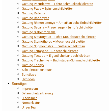
Gattung Pseudemys – Echte Schmuckschildkröten
Gattung Pyxis – Spinnenschildkröten
Gattung Rafetus
Gattung Rheodytes
Gattung Rhinoclemmys – Amerikanische Erdschildkröten
Gattung Sacalia – Pfauenaugen-Sumpfschildkröten
Gattung Siebenrockiella
Gattung Staurotypus – Echte Kreuzbrustschildkröten
Gattung Sternotherus – Moschusschildkröten
Gattung Stigmochelys – Pantherschildkröten
Gattung Terrapene – Dosenschildkröten
Gattung Testudo – Eigentliche Landschildkröten
Gattung Trachemys – Buchstaben-Schmuckschildkröten
Gattung Trionyx
Schildkrötenschmuck
Sonstiges
Hybriden
Sonstiges
Impressum
Datenschutzerklärung
Disclaimer
Nomenklatur
Unser Team