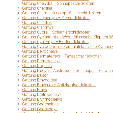
Gattung Chelydra – Schnappschildkröten
Gattung Chersina
Gattung Chitra – Kurzkopf-Weichschildkröten
Gattung Chrysemys – Zierschildkröten
Gattung Claudius
Gattung Clemmys
Gattung Cuora – Scharnierschildkröten
Gattung Cyclanorbis – Westafrikanische Klappen-W
Gattung Cyclemys – Blattschildkröten
Gattung Cycloderma – Zentralafrikanische Klappen
Gattung Deirochelys
Gattung Dermatemys – Tabascoschildkröten
Gattung Dermochelys
Gattung Dogania
Gattung Elseya – Australische Schnappschildkröten
Gattung Elusor
Gattung Emydoidea
Gattung Emydura – Spitzkopfschildkröten
Gattung Emys
Gattung Eretmochelys
Gattung Erymnochelys
Gattung Geochelone
Gattung Geoclemys