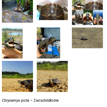
Chrysemys picta –
Zierschildkröte