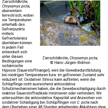
Zierschildkröte,
Chrysemys picta
,
überwintern
terrestrisch, wobei
sie Temperaturen
unterhalb des
Gefrierpunkts
mittels
Gefriertoleranz
überleben können.
In jedem Fall
entwickelt sich
unter diesen
Zierschildkröte,
Chrysemys picta
,
Bedingungen eine
© Hans-Jürgen-Bidmon
ischämische
Hypoxie (Sauerstoffmangel), weil die Gewebedurchblutung
bei niedrigen Temperaturen bzw. im gefrorenen Zustand sehr
reduziert ist. Oxidativer Stress kann auftreten, wenn die
Schlüpflinge nicht ausreichend antioxidative
Schutzmechanismen haben, die die Gewebeschädigung durch
reaktive Sauerstoffradikale minimieren oder verhindern. Wir
untersuchten die antioxidative Kapazität und Anzeichen von
oxidativer Schädigung bei Schlüpflingen von
C. picta
nach
dem Überleben einer 48 Stunden anhaltenden Abkühlung ohne