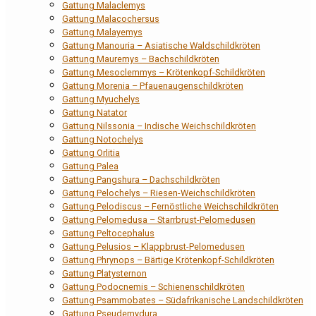
Gattung Malaclemys
Gattung Malacochersus
Gattung Malayemys
Gattung Manouria – Asiatische Waldschildkröten
Gattung Mauremys – Bachschildkröten
Gattung Mesoclemmys – Krötenkopf-Schildkröten
Gattung Morenia – Pfauenaugenschildkröten
Gattung Myuchelys
Gattung Natator
Gattung Nilssonia – Indische Weichschildkröten
Gattung Notochelys
Gattung Orlitia
Gattung Palea
Gattung Pangshura – Dachschildkröten
Gattung Pelochelys – Riesen-Weichschildkröten
Gattung Pelodiscus – Fernöstliche Weichschildkröten
Gattung Pelomedusa – Starrbrust-Pelomedusen
Gattung Peltocephalus
Gattung Pelusios – Klappbrust-Pelomedusen
Gattung Phrynops – Bärtige Krötenkopf-Schildkröten
Gattung Platysternon
Gattung Podocnemis – Schienenschildkröten
Gattung Psammobates – Südafrikanische Landschildkröten
Gattung Pseudemydura