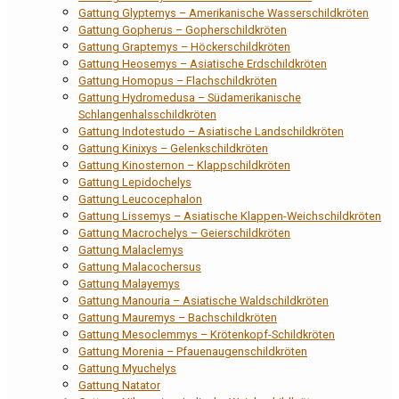
Gattung Glyptemys – Amerikanische Wasserschildkröten
Gattung Gopherus – Gopherschildkröten
Gattung Graptemys – Höckerschildkröten
Gattung Heosemys – Asiatische Erdschildkröten
Gattung Homopus – Flachschildkröten
Gattung Hydromedusa – Südamerikanische
Schlangenhalsschildkröten
Gattung Indotestudo – Asiatische Landschildkröten
Gattung Kinixys – Gelenkschildkröten
Gattung Kinosternon – Klappschildkröten
Gattung Lepidochelys
Gattung Leucocephalon
Gattung Lissemys – Asiatische Klappen-Weichschildkröten
Gattung Macrochelys – Geierschildkröten
Gattung Malaclemys
Gattung Malacochersus
Gattung Malayemys
Gattung Manouria – Asiatische Waldschildkröten
Gattung Mauremys – Bachschildkröten
Gattung Mesoclemmys – Krötenkopf-Schildkröten
Gattung Morenia – Pfauenaugenschildkröten
Gattung Myuchelys
Gattung Natator