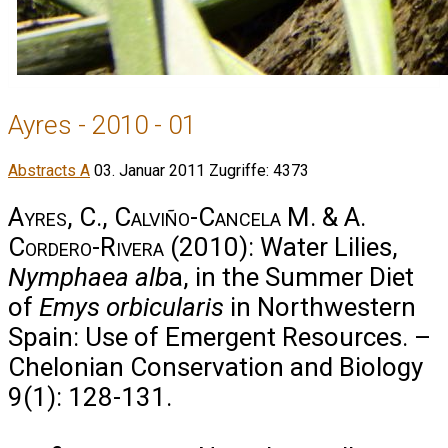
Ayres - 2010 - 01
Abstracts A
03. Januar 2011
Zugriffe: 4373
Ayres, C., Calviño-Cancela M. & A.
Cordero-Rivera
(2010): Water Lilies,
Nymphaea alb
a, in the Summer Diet
of
Emys orbicularis
in Northwestern
Spain: Use of Emergent Resources. –
Chelonian Conservation and Biology
9(1): 128-131.