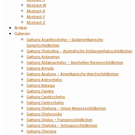
Abstract-W
Abstract-X
Abstract-Y
Abstract-Z
Artikel
Galerien
Gattung Acanthochelys – Südamerikanische
Sumpfschildkröten
Gattung Chelodina – Australische Schlangenhalsschildkröten
Gattung Actinemys
Gattung Aldabrachelys – Seychellen-Riesenschildkröten
Gattung Amyda
Gattung Apalone – Amerikanische Weichschildkröten
Gattung Astrochelys
Gattung Batagur
Gattung Caretta
Gattung Carettochelys
Gattung Centrochelys
Gattung Chelonia – Grüne Meeresschildkröten
Gattung Chelonoidis
Gattung Chelus – Fransenschildkröten
Gattung Chelydra – Schnappschildkröten
Gattung Chersina