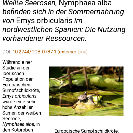
Weiße Seerosen,
Nymphaea alba
befinden sich in der Sommernahrung
von
Emys orbicularis
im
nordwestlichen Spanien: Die Nutzung
vorhandener Ressourcen.
DOI:
10.2744/CCB-0787.1 (externer Link)
Während einer
Studie an der
iberischen
Population der
Europäischen
Sumpfschildkröte,
Emys orbicularis
wurde eine sehr
hohe Anzahl an
Samen der weißen
Seerose,
Nymphaea alba
, in
den Kotproben
Europäische Sumpfschildkröte,