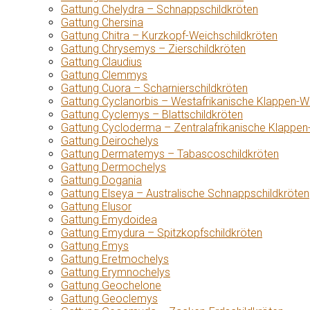
Gattung Chelydra – Schnappschildkröten
Gattung Chersina
Gattung Chitra – Kurzkopf-Weichschildkröten
Gattung Chrysemys – Zierschildkröten
Gattung Claudius
Gattung Clemmys
Gattung Cuora – Scharnierschildkröten
Gattung Cyclanorbis – Westafrikanische Klappen-W
Gattung Cyclemys – Blattschildkröten
Gattung Cycloderma – Zentralafrikanische Klappen
Gattung Deirochelys
Gattung Dermatemys – Tabascoschildkröten
Gattung Dermochelys
Gattung Dogania
Gattung Elseya – Australische Schnappschildkröten
Gattung Elusor
Gattung Emydoidea
Gattung Emydura – Spitzkopfschildkröten
Gattung Emys
Gattung Eretmochelys
Gattung Erymnochelys
Gattung Geochelone
Gattung Geoclemys