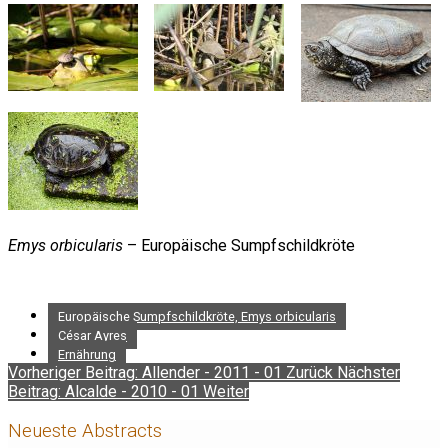
Emys orbicularis
– Europäische Sumpfschildkröte
Europäische Sumpfschildkröte, Emys orbicularis
César Ayres
Ernährung
Vorheriger Beitrag: Allender - 2011 - 01
Zurück
Nächster
Beitrag: Alcalde - 2010 - 01
Weiter
Neueste Abstracts