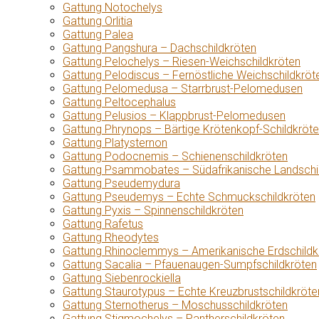
Gattung Notochelys
Gattung Orlitia
Gattung Palea
Gattung Pangshura – Dachschildkröten
Gattung Pelochelys – Riesen-Weichschildkröten
Gattung Pelodiscus – Fernöstliche Weichschildkröt
Gattung Pelomedusa – Starrbrust-Pelomedusen
Gattung Peltocephalus
Gattung Pelusios – Klappbrust-Pelomedusen
Gattung Phrynops – Bärtige Krötenkopf-Schildkröt
Gattung Platysternon
Gattung Podocnemis – Schienenschildkröten
Gattung Psammobates – Südafrikanische Landschi
Gattung Pseudemydura
Gattung Pseudemys – Echte Schmuckschildkröten
Gattung Pyxis – Spinnenschildkröten
Gattung Rafetus
Gattung Rheodytes
Gattung Rhinoclemmys – Amerikanische Erdschildk
Gattung Sacalia – Pfauenaugen-Sumpfschildkröten
Gattung Siebenrockiella
Gattung Staurotypus – Echte Kreuzbrustschildkröte
Gattung Sternotherus – Moschusschildkröten
Gattung Stigmochelys – Pantherschildkröten