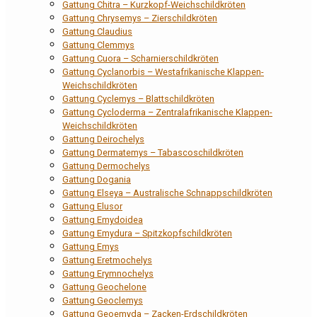
Gattung Chitra – Kurzkopf-Weichschildkröten
Gattung Chrysemys – Zierschildkröten
Gattung Claudius
Gattung Clemmys
Gattung Cuora – Scharnierschildkröten
Gattung Cyclanorbis – Westafrikanische Klappen-
Weichschildkröten
Gattung Cyclemys – Blattschildkröten
Gattung Cycloderma – Zentralafrikanische Klappen-
Weichschildkröten
Gattung Deirochelys
Gattung Dermatemys – Tabascoschildkröten
Gattung Dermochelys
Gattung Dogania
Gattung Elseya – Australische Schnappschildkröten
Gattung Elusor
Gattung Emydoidea
Gattung Emydura – Spitzkopfschildkröten
Gattung Emys
Gattung Eretmochelys
Gattung Erymnochelys
Gattung Geochelone
Gattung Geoclemys
Gattung Geoemyda – Zacken-Erdschildkröten