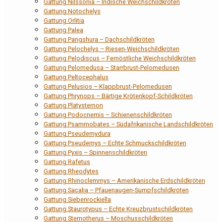
Gattung Nilssonia – Indische Weichschildkröten
Gattung Notochelys
Gattung Orlitia
Gattung Palea
Gattung Pangshura – Dachschildkröten
Gattung Pelochelys – Riesen-Weichschildkröten
Gattung Pelodiscus – Fernöstliche Weichschildkröten
Gattung Pelomedusa – Starrbrust-Pelomedusen
Gattung Peltocephalus
Gattung Pelusios – Klappbrust-Pelomedusen
Gattung Phrynops – Bärtige Krötenkopf-Schildkröten
Gattung Platysternon
Gattung Podocnemis – Schienenschildkröten
Gattung Psammobates – Südafrikanische Landschildkröten
Gattung Pseudemydura
Gattung Pseudemys – Echte Schmuckschildkröten
Gattung Pyxis – Spinnenschildkröten
Gattung Rafetus
Gattung Rheodytes
Gattung Rhinoclemmys – Amerikanische Erdschildkröten
Gattung Sacalia – Pfauenaugen-Sumpfschildkröten
Gattung Siebenrockiella
Gattung Staurotypus – Echte Kreuzbrustschildkröten
Gattung Sternotherus – Moschusschildkröten