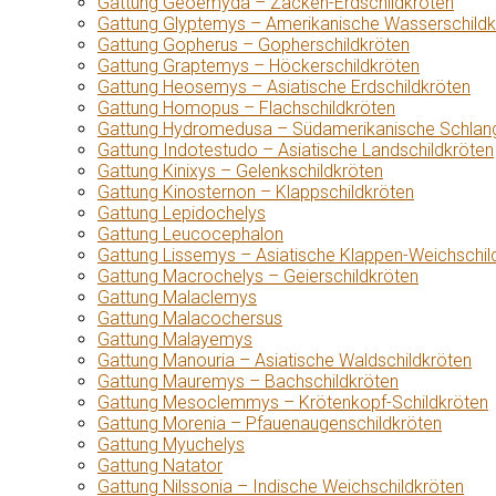
Gattung Geoemyda – Zacken-Erdschildkröten
Gattung Glyptemys – Amerikanische Wasserschildk
Gattung Gopherus – Gopherschildkröten
Gattung Graptemys – Höckerschildkröten
Gattung Heosemys – Asiatische Erdschildkröten
Gattung Homopus – Flachschildkröten
Gattung Hydromedusa – Südamerikanische Schlang
Gattung Indotestudo – Asiatische Landschildkröten
Gattung Kinixys – Gelenkschildkröten
Gattung Kinosternon – Klappschildkröten
Gattung Lepidochelys
Gattung Leucocephalon
Gattung Lissemys – Asiatische Klappen-Weichschil
Gattung Macrochelys – Geierschildkröten
Gattung Malaclemys
Gattung Malacochersus
Gattung Malayemys
Gattung Manouria – Asiatische Waldschildkröten
Gattung Mauremys – Bachschildkröten
Gattung Mesoclemmys – Krötenkopf-Schildkröten
Gattung Morenia – Pfauenaugenschildkröten
Gattung Myuchelys
Gattung Natator
Gattung Nilssonia – Indische Weichschildkröten