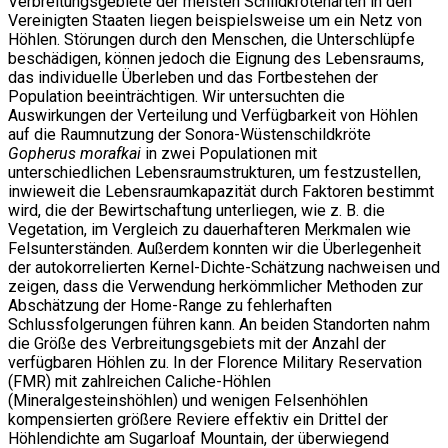
Verbreitungsgebiete der meisten Schildkrötenarten in den
Vereinigten Staaten liegen beispielsweise um ein Netz von
Höhlen. Störungen durch den Menschen, die Unterschlüpfe
beschädigen, können jedoch die Eignung des Lebensraums,
das individuelle Überleben und das Fortbestehen der
Population beeinträchtigen. Wir untersuchten die
Auswirkungen der Verteilung und Verfügbarkeit von Höhlen
auf die Raumnutzung der Sonora-Wüstenschildkröte
Gopherus morafkai
in zwei Populationen mit
unterschiedlichen Lebensraumstrukturen, um festzustellen,
inwieweit die Lebensraumkapazität durch Faktoren bestimmt
wird, die der Bewirtschaftung unterliegen, wie z. B. die
Vegetation, im Vergleich zu dauerhafteren Merkmalen wie
Felsunterständen. Außerdem konnten wir die Überlegenheit
der autokorrelierten Kernel-Dichte-Schätzung nachweisen und
zeigen, dass die Verwendung herkömmlicher Methoden zur
Abschätzung der Home-Range zu fehlerhaften
Schlussfolgerungen führen kann. An beiden Standorten nahm
die Größe des Verbreitungsgebiets mit der Anzahl der
verfügbaren Höhlen zu. In der Florence Military Reservation
(FMR) mit zahlreichen Caliche-Höhlen
(Mineralgesteinshöhlen) und wenigen Felsenhöhlen
kompensierten größere Reviere effektiv ein Drittel der
Höhlendichte am Sugarloaf Mountain, der überwiegend