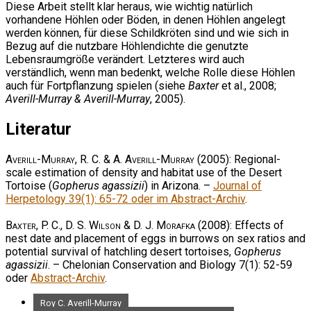
Diese Arbeit stellt klar heraus, wie wichtig natürlich
vorhandene Höhlen oder Böden, in denen Höhlen angelegt
werden können, für diese Schildkröten sind und wie sich in
Bezug auf die nutzbare Höhlendichte die genutzte
Lebensraumgröße verändert. Letzteres wird auch
verständlich, wenn man bedenkt, welche Rolle diese Höhlen
auch für Fortpflanzung spielen (siehe
Baxter
et al., 2008;
Averill-Murray & Averill-Murray
, 2005).
Literatur
Averill-Murray, R. C. & A. Averill-Murray
(2005): Regional-
scale estimation of density and habitat use of the Desert
Tortoise (
Gopherus agassizii
) in Arizona. –
Journal of
Herpetology 39(1): 65-72 oder im Abstract-Archiv
.
Baxter, P. C., D. S. Wilson & D. J. Morafka
(2008): Effects of
nest date and placement of eggs in burrows on sex ratios and
potential survival of hatchling desert tortoises,
Gopherus
agassizii
. – Chelonian Conservation and Biology 7(1): 52-59
oder
Abstract-Archiv
.
Roy C. Averill-Murray