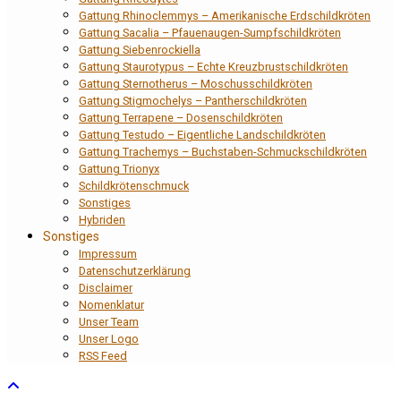
Gattung Rhinoclemmys – Amerikanische Erdschildkröten
Gattung Sacalia – Pfauenaugen-Sumpfschildkröten
Gattung Siebenrockiella
Gattung Staurotypus – Echte Kreuzbrustschildkröten
Gattung Sternotherus – Moschusschildkröten
Gattung Stigmochelys – Pantherschildkröten
Gattung Terrapene – Dosenschildkröten
Gattung Testudo – Eigentliche Landschildkröten
Gattung Trachemys – Buchstaben-Schmuckschildkröten
Gattung Trionyx
Schildkrötenschmuck
Sonstiges
Hybriden
Sonstiges
Impressum
Datenschutzerklärung
Disclaimer
Nomenklatur
Unser Team
Unser Logo
RSS Feed