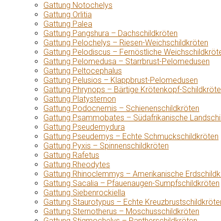
Gattung Notochelys
Gattung Orlitia
Gattung Palea
Gattung Pangshura – Dachschildkröten
Gattung Pelochelys – Riesen-Weichschildkröten
Gattung Pelodiscus – Fernöstliche Weichschildkröt
Gattung Pelomedusa – Starrbrust-Pelomedusen
Gattung Peltocephalus
Gattung Pelusios – Klappbrust-Pelomedusen
Gattung Phrynops – Bärtige Krötenkopf-Schildkröt
Gattung Platysternon
Gattung Podocnemis – Schienenschildkröten
Gattung Psammobates – Südafrikanische Landschi
Gattung Pseudemydura
Gattung Pseudemys – Echte Schmuckschildkröten
Gattung Pyxis – Spinnenschildkröten
Gattung Rafetus
Gattung Rheodytes
Gattung Rhinoclemmys – Amerikanische Erdschildk
Gattung Sacalia – Pfauenaugen-Sumpfschildkröten
Gattung Siebenrockiella
Gattung Staurotypus – Echte Kreuzbrustschildkröte
Gattung Sternotherus – Moschusschildkröten
Gattung Stigmochelys – Pantherschildkröten