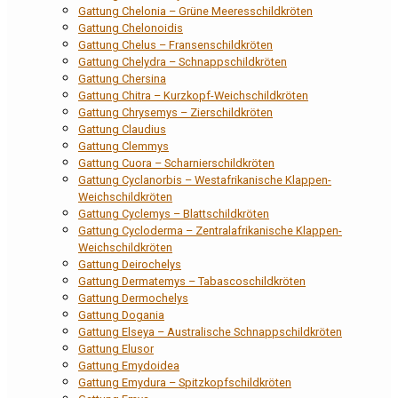
Gattung Chelonia – Grüne Meeresschildkröten
Gattung Chelonoidis
Gattung Chelus – Fransenschildkröten
Gattung Chelydra – Schnappschildkröten
Gattung Chersina
Gattung Chitra – Kurzkopf-Weichschildkröten
Gattung Chrysemys – Zierschildkröten
Gattung Claudius
Gattung Clemmys
Gattung Cuora – Scharnierschildkröten
Gattung Cyclanorbis – Westafrikanische Klappen-
Weichschildkröten
Gattung Cyclemys – Blattschildkröten
Gattung Cycloderma – Zentralafrikanische Klappen-
Weichschildkröten
Gattung Deirochelys
Gattung Dermatemys – Tabascoschildkröten
Gattung Dermochelys
Gattung Dogania
Gattung Elseya – Australische Schnappschildkröten
Gattung Elusor
Gattung Emydoidea
Gattung Emydura – Spitzkopfschildkröten