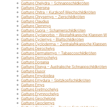
Gattung Chelydra – Schnappschildkröten
Gattung Chersina
Gattung Chitra – Kurzkopf-Weichschildkröten
Gattung Chrysemys – Zierschildkröten
Gattung Claudius
Gattung Clemmys
Gattung Cuora – Scharnierschildkröten
Gattung Cyclanorbis – Westafrikanische Klappen-W
Gattung Cyclemys – Blattschildkröten
Gattung Cycloderma – Zentralafrikanische Klappen
Gattung Deirochelys
Gattung Dermatemys – Tabascoschildkröten
Gattung Dermochelys
Gattung Dogania
Gattung Elseya – Australische Schnappschildkröten
Gattung Elusor
Gattung Emydoidea
Gattung Emydura – Spitzkopfschildkröten
Gattung Emys
Gattung Eretmochelys
Gattung Erymnochelys
Gattung Geochelone
Gattung Geoclemys