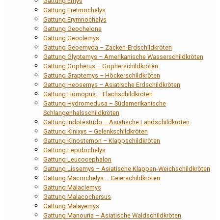
Gattung Emys
Gattung Eretmochelys
Gattung Erymnochelys
Gattung Geochelone
Gattung Geoclemys
Gattung Geoemyda – Zacken-Erdschildkröten
Gattung Glyptemys – Amerikanische Wasserschildkröten
Gattung Gopherus – Gopherschildkröten
Gattung Graptemys – Höckerschildkröten
Gattung Heosemys – Asiatische Erdschildkröten
Gattung Homopus – Flachschildkröten
Gattung Hydromedusa – Südamerikanische
Schlangenhalsschildkröten
Gattung Indotestudo – Asiatische Landschildkröten
Gattung Kinixys – Gelenkschildkröten
Gattung Kinosternon – Klappschildkröten
Gattung Lepidochelys
Gattung Leucocephalon
Gattung Lissemys – Asiatische Klappen-Weichschildkröten
Gattung Macrochelys – Geierschildkröten
Gattung Malaclemys
Gattung Malacochersus
Gattung Malayemys
Gattung Manouria – Asiatische Waldschildkröten