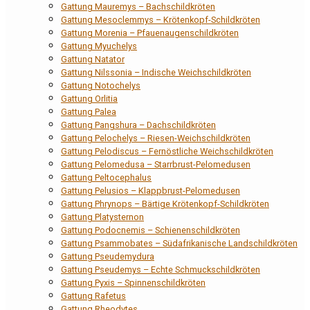
Gattung Mauremys – Bachschildkröten
Gattung Mesoclemmys – Krötenkopf-Schildkröten
Gattung Morenia – Pfauenaugenschildkröten
Gattung Myuchelys
Gattung Natator
Gattung Nilssonia – Indische Weichschildkröten
Gattung Notochelys
Gattung Orlitia
Gattung Palea
Gattung Pangshura – Dachschildkröten
Gattung Pelochelys – Riesen-Weichschildkröten
Gattung Pelodiscus – Fernöstliche Weichschildkröten
Gattung Pelomedusa – Starrbrust-Pelomedusen
Gattung Peltocephalus
Gattung Pelusios – Klappbrust-Pelomedusen
Gattung Phrynops – Bärtige Krötenkopf-Schildkröten
Gattung Platysternon
Gattung Podocnemis – Schienenschildkröten
Gattung Psammobates – Südafrikanische Landschildkröten
Gattung Pseudemydura
Gattung Pseudemys – Echte Schmuckschildkröten
Gattung Pyxis – Spinnenschildkröten
Gattung Rafetus
Gattung Rheodytes