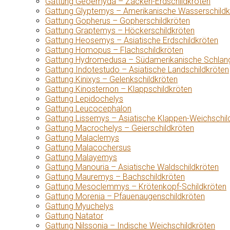
Gattung Geoemyda – Zacken-Erdschildkröten
Gattung Glyptemys – Amerikanische Wasserschildk
Gattung Gopherus – Gopherschildkröten
Gattung Graptemys – Höckerschildkröten
Gattung Heosemys – Asiatische Erdschildkröten
Gattung Homopus – Flachschildkröten
Gattung Hydromedusa – Südamerikanische Schlang
Gattung Indotestudo – Asiatische Landschildkröten
Gattung Kinixys – Gelenkschildkröten
Gattung Kinosternon – Klappschildkröten
Gattung Lepidochelys
Gattung Leucocephalon
Gattung Lissemys – Asiatische Klappen-Weichschil
Gattung Macrochelys – Geierschildkröten
Gattung Malaclemys
Gattung Malacochersus
Gattung Malayemys
Gattung Manouria – Asiatische Waldschildkröten
Gattung Mauremys – Bachschildkröten
Gattung Mesoclemmys – Krötenkopf-Schildkröten
Gattung Morenia – Pfauenaugenschildkröten
Gattung Myuchelys
Gattung Natator
Gattung Nilssonia – Indische Weichschildkröten