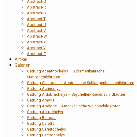
Abstract-Q
Abstract-R
Abstract-S
Abstract-T
Abstract-U
Abstract-V
Abstract-W
Abstract-X
Abstract-Y
Abstract-Z
Artikel
Galerien
Gattung Acanthochelys – Südamerikanische
Sumpfschildkröten
Gattung Chelodina – Australische Schlangenhalsschildkröten
Gattung Actinemys
Gattung Aldabrachelys – Seychellen-Riesenschildkröten
Gattung Amyda
Gattung Apalone – Amerikanische Weichschildkröten
Gattung Astrochelys
Gattung Batagur
Gattung Caretta
Gattung Carettochelys
Gattung Centrochelys