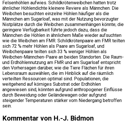
Felsenhöhlen aufwies. Schildkrötenweibchen hatten trotz
ähnlicher Höhlendichte kleinere Reviere als Männchen. Die
Weibchen besuchten einzelne Höhlen häufiger als die
Männchen am Sugarloaf, was mit der Nutzung bevorzugter
Nistplätze durch die Weibchen zusammenhängen könnte; die
geringere Verfügbarkeit führte jedoch dazu, dass die
Männchen die Höhlen in ähnlichem Maße wieder aufsuchten
wie die Weibchen am FMR. Schildkrötenpaare am FMR teilten
sich 72 % mehr Höhlen als Paare am Sugarloaf, und
Weibchenpaare teilten sich 33 % weniger Höhlen als
Weibchen-Männchen-Paare an beiden Standorten. Die Raum-
und Erdhöhlennutzung am FMR und am Sugarloaf entspricht
den Vorhersagen darüber, wie die Tiere Flächen für ihren
Lebensraum auswählen, die im Hinblick auf die räumlich
verteilten Ressourcen optimal sind. Populationen, die
weitgehend auf körniges Substrat oder Erdhöhlen
angewiesen sind, könnten aufgrund anthropogener Einflüsse
durch Beweidung oder Geländewagen oder aufgrund
steigender Temperaturen stärker vom Niedergang betroffen
sein.
Kommentar von H.-J. Bidmon