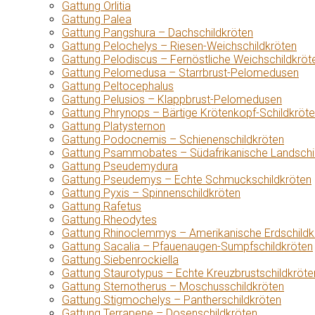
Gattung Orlitia
Gattung Palea
Gattung Pangshura – Dachschildkröten
Gattung Pelochelys – Riesen-Weichschildkröten
Gattung Pelodiscus – Fernöstliche Weichschildkröt
Gattung Pelomedusa – Starrbrust-Pelomedusen
Gattung Peltocephalus
Gattung Pelusios – Klappbrust-Pelomedusen
Gattung Phrynops – Bärtige Krötenkopf-Schildkröt
Gattung Platysternon
Gattung Podocnemis – Schienenschildkröten
Gattung Psammobates – Südafrikanische Landschi
Gattung Pseudemydura
Gattung Pseudemys – Echte Schmuckschildkröten
Gattung Pyxis – Spinnenschildkröten
Gattung Rafetus
Gattung Rheodytes
Gattung Rhinoclemmys – Amerikanische Erdschildk
Gattung Sacalia – Pfauenaugen-Sumpfschildkröten
Gattung Siebenrockiella
Gattung Staurotypus – Echte Kreuzbrustschildkröte
Gattung Sternotherus – Moschusschildkröten
Gattung Stigmochelys – Pantherschildkröten
Gattung Terrapene – Dosenschildkröten