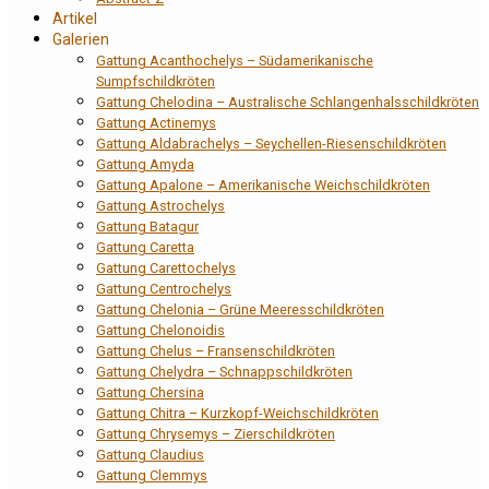
Artikel
Galerien
Gattung Acanthochelys – Südamerikanische
Sumpfschildkröten
Gattung Chelodina – Australische Schlangenhalsschildkröten
Gattung Actinemys
Gattung Aldabrachelys – Seychellen-Riesenschildkröten
Gattung Amyda
Gattung Apalone – Amerikanische Weichschildkröten
Gattung Astrochelys
Gattung Batagur
Gattung Caretta
Gattung Carettochelys
Gattung Centrochelys
Gattung Chelonia – Grüne Meeresschildkröten
Gattung Chelonoidis
Gattung Chelus – Fransenschildkröten
Gattung Chelydra – Schnappschildkröten
Gattung Chersina
Gattung Chitra – Kurzkopf-Weichschildkröten
Gattung Chrysemys – Zierschildkröten
Gattung Claudius
Gattung Clemmys