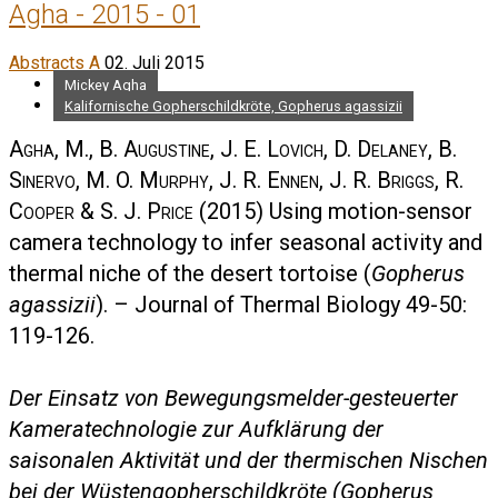
Agha - 2015 - 01
Abstracts A
02. Juli 2015
Mickey Agha
Kalifornische Gopherschildkröte, Gopherus agassizii
Agha, M., B. Augustine, J. E. Lovich, D. Delaney, B.
Sinervo, M. O. Murphy, J. R. Ennen, J. R. Briggs, R.
Cooper & S. J. Price
(2015) Using motion-sensor
camera technology to infer seasonal activity and
thermal niche of the desert tortoise (
Gopherus
agassizii
). – Journal of Thermal Biology 49-50:
119-126.
Der Einsatz von Bewegungsmelder-gesteuerter
Kameratechnologie zur Aufklärung der
saisonalen Aktivität und der thermischen Nischen
bei der Wüstengopherschildkröte (Gopherus