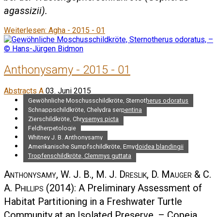
agassizii
).
Weiterlesen: Agha - 2015 - 01
Anthonysamy - 2015 - 01
Abstracts A
03. Juni 2015
Gewöhnliche Moschusschildkröte, Sternotherus odoratus
Schnappschildkröte, Chelydra serpentina
Zierschildkröte, Chrysemys picta
Feldherpetologie
Whitney J. B. Anthonysamy
Amerikanische Sumpfschildkröte, Emydoidea blandingii
Tropfenschildkröte, Clemmys guttata
Anthonysamy, W. J. B., M. J. Dreslik, D. Mauger & C.
A. Phillips
(2014): A Preliminary Assessment of
Habitat Partitioning in a Freshwater Turtle
Community at an Isolated Preserve. – Copeia