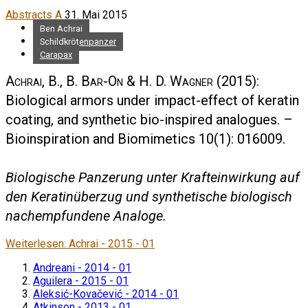
Abstracts A
31. Mai 2015
Ben Achrai
Schildkrötenpanzer
Carapax
Achrai, B., B. Bar-On & H. D. Wagner
(2015):
Biological armors under impact-effect of keratin
coating, and synthetic bio-inspired analogues. –
Bioinspiration and Biomimetics 10(1): 016009.
Biologische Panzerung unter Krafteinwirkung auf
den Keratinüberzug und synthetische biologisch
nachempfundene Analoge.
Weiterlesen: Achrai - 2015 - 01
Andreani - 2014 - 01
Aguilera - 2015 - 01
Aleksić-Kovačević - 2014 - 01
Atkinson - 2013 - 01