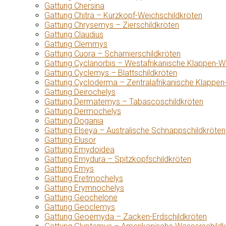
Gattung Chersina
Gattung Chitra – Kurzkopf-Weichschildkröten
Gattung Chrysemys – Zierschildkröten
Gattung Claudius
Gattung Clemmys
Gattung Cuora – Scharnierschildkröten
Gattung Cyclanorbis – Westafrikanische Klappen-W
Gattung Cyclemys – Blattschildkröten
Gattung Cycloderma – Zentralafrikanische Klappen
Gattung Deirochelys
Gattung Dermatemys – Tabascoschildkröten
Gattung Dermochelys
Gattung Dogania
Gattung Elseya – Australische Schnappschildkröten
Gattung Elusor
Gattung Emydoidea
Gattung Emydura – Spitzkopfschildkröten
Gattung Emys
Gattung Eretmochelys
Gattung Erymnochelys
Gattung Geochelone
Gattung Geoclemys
Gattung Geoemyda – Zacken-Erdschildkröten