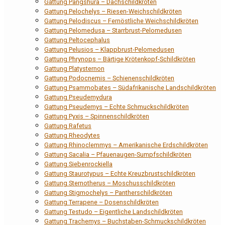
Gattung Pangshura – Dachschildkröten
Gattung Pelochelys – Riesen-Weichschildkröten
Gattung Pelodiscus – Fernöstliche Weichschildkröten
Gattung Pelomedusa – Starrbrust-Pelomedusen
Gattung Peltocephalus
Gattung Pelusios – Klappbrust-Pelomedusen
Gattung Phrynops – Bärtige Krötenkopf-Schildkröten
Gattung Platysternon
Gattung Podocnemis – Schienenschildkröten
Gattung Psammobates – Südafrikanische Landschildkröten
Gattung Pseudemydura
Gattung Pseudemys – Echte Schmuckschildkröten
Gattung Pyxis – Spinnenschildkröten
Gattung Rafetus
Gattung Rheodytes
Gattung Rhinoclemmys – Amerikanische Erdschildkröten
Gattung Sacalia – Pfauenaugen-Sumpfschildkröten
Gattung Siebenrockiella
Gattung Staurotypus – Echte Kreuzbrustschildkröten
Gattung Sternotherus – Moschusschildkröten
Gattung Stigmochelys – Pantherschildkröten
Gattung Terrapene – Dosenschildkröten
Gattung Testudo – Eigentliche Landschildkröten
Gattung Trachemys – Buchstaben-Schmuckschildkröten