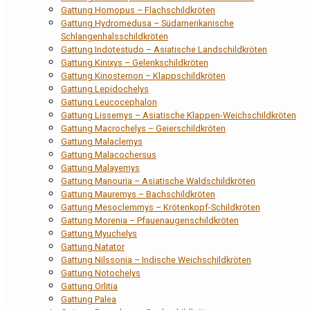
Gattung Homopus – Flachschildkröten
Gattung Hydromedusa – Südamerikanische
Schlangenhalsschildkröten
Gattung Indotestudo – Asiatische Landschildkröten
Gattung Kinixys – Gelenkschildkröten
Gattung Kinosternon – Klappschildkröten
Gattung Lepidochelys
Gattung Leucocephalon
Gattung Lissemys – Asiatische Klappen-Weichschildkröten
Gattung Macrochelys – Geierschildkröten
Gattung Malaclemys
Gattung Malacochersus
Gattung Malayemys
Gattung Manouria – Asiatische Waldschildkröten
Gattung Mauremys – Bachschildkröten
Gattung Mesoclemmys – Krötenkopf-Schildkröten
Gattung Morenia – Pfauenaugenschildkröten
Gattung Myuchelys
Gattung Natator
Gattung Nilssonia – Indische Weichschildkröten
Gattung Notochelys
Gattung Orlitia
Gattung Palea