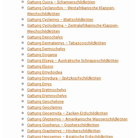
Gattung Cuora – Scharnierschildkröten
Gattung Cyclanorbis – Westafrikanische Klappen-
Weichschildkröten
Gattung Cyclemys – Blattschildkröten
Gattung Cycloderma – Zentralafrikanische Klappen-
Weichschildkröten
Gattung Deirochelys
Gattung Dermatemys – Tabascoschildkröten
Gattung Dermochelys
Gattung Dogania
Gattung Elseya – Australische Schnappschildkröten
Gattung Elusor
Gattung Emydoidea
Gattung Emydura – Spitzkopfschildkröten
Gattung Emys
Gattung Eretmochelys
Gattung Erymnochelys
Gattung Geochelone
Gattung Geoclemys
Gattung Geoemyda – Zacken-Erdschildkröten
Gattung Glyptemys – Amerikanische Wasserschildkröten
Gattung Gopherus – Gopherschildkröten
Gattung Graptemys – Höckerschildkröten
Gattung Heosemys – Asiatische Erdschildkröten