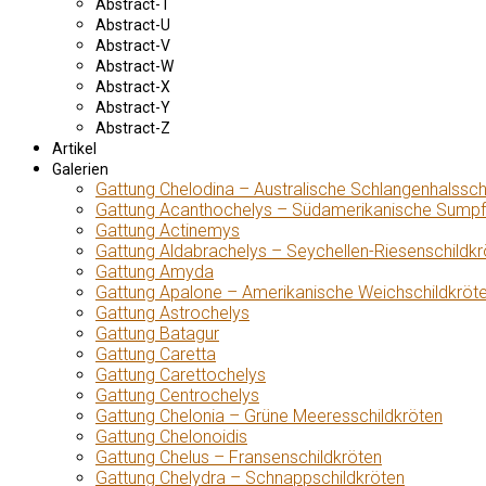
Abstract-T
Abstract-U
Abstract-V
Abstract-W
Abstract-X
Abstract-Y
Abstract-Z
Artikel
Galerien
Gattung Chelodina – Australische Schlangenhalssch
Gattung Acanthochelys – Südamerikanische Sumpf
Gattung Actinemys
Gattung Aldabrachelys – Seychellen-Riesenschildkr
Gattung Amyda
Gattung Apalone – Amerikanische Weichschildkröt
Gattung Astrochelys
Gattung Batagur
Gattung Caretta
Gattung Carettochelys
Gattung Centrochelys
Gattung Chelonia – Grüne Meeresschildkröten
Gattung Chelonoidis
Gattung Chelus – Fransenschildkröten
Gattung Chelydra – Schnappschildkröten