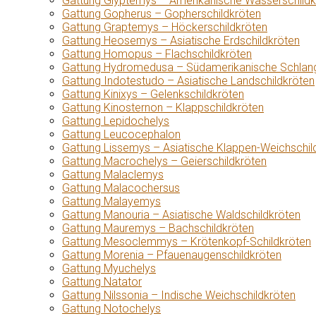
Gattung Glyptemys – Amerikanische Wasserschildk
Gattung Gopherus – Gopherschildkröten
Gattung Graptemys – Höckerschildkröten
Gattung Heosemys – Asiatische Erdschildkröten
Gattung Homopus – Flachschildkröten
Gattung Hydromedusa – Südamerikanische Schlang
Gattung Indotestudo – Asiatische Landschildkröten
Gattung Kinixys – Gelenkschildkröten
Gattung Kinosternon – Klappschildkröten
Gattung Lepidochelys
Gattung Leucocephalon
Gattung Lissemys – Asiatische Klappen-Weichschil
Gattung Macrochelys – Geierschildkröten
Gattung Malaclemys
Gattung Malacochersus
Gattung Malayemys
Gattung Manouria – Asiatische Waldschildkröten
Gattung Mauremys – Bachschildkröten
Gattung Mesoclemmys – Krötenkopf-Schildkröten
Gattung Morenia – Pfauenaugenschildkröten
Gattung Myuchelys
Gattung Natator
Gattung Nilssonia – Indische Weichschildkröten
Gattung Notochelys