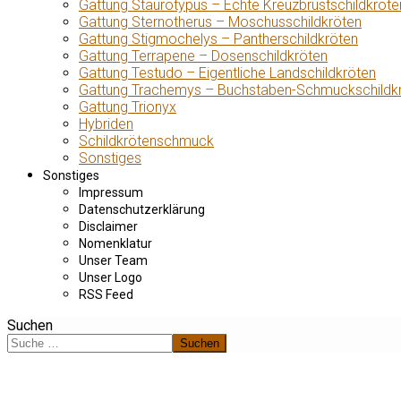
Gattung Staurotypus – Echte Kreuzbrustschildkröte
Gattung Sternotherus – Moschusschildkröten
Gattung Stigmochelys – Pantherschildkröten
Gattung Terrapene – Dosenschildkröten
Gattung Testudo – Eigentliche Landschildkröten
Gattung Trachemys – Buchstaben-Schmuckschildk
Gattung Trionyx
Hybriden
Schildkrötenschmuck
Sonstiges
Sonstiges
Impressum
Datenschutzerklärung
Disclaimer
Nomenklatur
Unser Team
Unser Logo
RSS Feed
Suchen
Suchen