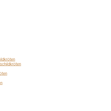
ildkröten
schildkröten
öten
en