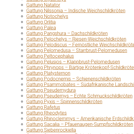
Gattung Natator
Gattung Nilssonia – Indische Weichschildkröten
Gattung Notochelys
Gattung Orlitia
Gattung Palea
Gattung Pangshura – Dachschildkröten
Gattung Pelochelys – Riesen-Weichschildkröten
Gattung Pelodiscus – Fernöstliche Weichschildkröt
Gattung Pelomedusa – Starrbrust-Pelomedusen
Gattung Peltocephalus
Gattung Pelusios – Klappbrust-Pelomedusen
Gattung Phrynops – Bärtige Krötenkopf-Schildkröt
Gattung Platysternon
Gattung Podocnemis – Schienenschildkröten
Gattung Psammobates – Südafrikanische Landschi
Gattung Pseudemydura
Gattung Pseudemys – Echte Schmuckschildkröten
Gattung Pyxis – Spinnenschildkröten
Gattung Rafetus
Gattung Rheodytes
Gattung Rhinoclemmys – Amerikanische Erdschildk
Gattung Sacalia – Pfauenaugen-Sumpfschildkröten
Gattung Siebenrockiella