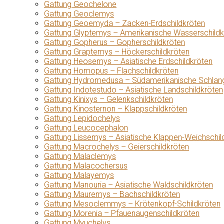
Gattung Geochelone
Gattung Geoclemys
Gattung Geoemyda – Zacken-Erdschildkröten
Gattung Glyptemys – Amerikanische Wasserschildk
Gattung Gopherus – Gopherschildkröten
Gattung Graptemys – Höckerschildkröten
Gattung Heosemys – Asiatische Erdschildkröten
Gattung Homopus – Flachschildkröten
Gattung Hydromedusa – Südamerikanische Schlang
Gattung Indotestudo – Asiatische Landschildkröten
Gattung Kinixys – Gelenkschildkröten
Gattung Kinosternon – Klappschildkröten
Gattung Lepidochelys
Gattung Leucocephalon
Gattung Lissemys – Asiatische Klappen-Weichschil
Gattung Macrochelys – Geierschildkröten
Gattung Malaclemys
Gattung Malacochersus
Gattung Malayemys
Gattung Manouria – Asiatische Waldschildkröten
Gattung Mauremys – Bachschildkröten
Gattung Mesoclemmys – Krötenkopf-Schildkröten
Gattung Morenia – Pfauenaugenschildkröten
Gattung Myuchelys