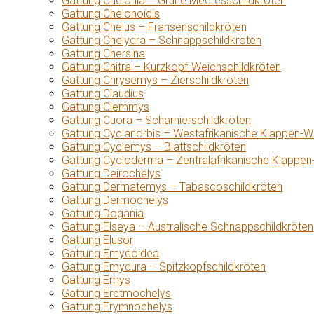
Gattung Chelonia – Grüne Meeresschildkröten
Gattung Chelonoidis
Gattung Chelus – Fransenschildkröten
Gattung Chelydra – Schnappschildkröten
Gattung Chersina
Gattung Chitra – Kurzkopf-Weichschildkröten
Gattung Chrysemys – Zierschildkröten
Gattung Claudius
Gattung Clemmys
Gattung Cuora – Scharnierschildkröten
Gattung Cyclanorbis – Westafrikanische Klappen-W
Gattung Cyclemys – Blattschildkröten
Gattung Cycloderma – Zentralafrikanische Klappen
Gattung Deirochelys
Gattung Dermatemys – Tabascoschildkröten
Gattung Dermochelys
Gattung Dogania
Gattung Elseya – Australische Schnappschildkröten
Gattung Elusor
Gattung Emydoidea
Gattung Emydura – Spitzkopfschildkröten
Gattung Emys
Gattung Eretmochelys
Gattung Erymnochelys