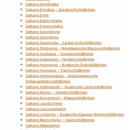
Gattung Emydoidea
Gattung Emydura – Spitzkopfschildkröten
Gattung Emys
Gattung Eretmochelys
Gattung Erymnochelys
Gattung Geochelone
Gattung Geoclemys
Gattung Geoemyda – Zacken-Erdschildkröten
Gattung Glyptemys – Amerikanische Wasserschildkröten
Gattung Gopherus – Gopherschildkröten
Gattung Graptemys – Höckerschildkröten
Gattung Heosemys – Asiatische Erdschildkröten
Gattung Homopus – Flachschildkröten
Gattung Hydromedusa – Südamerikanische
Schlangenhalsschildkröten
Gattung Indotestudo – Asiatische Landschildkröten
Gattung Kinixys – Gelenkschildkröten
Gattung Kinosternon – Klappschildkröten
Gattung Lepidochelys
Gattung Leucocephalon
Gattung Lissemys – Asiatische Klappen-Weichschildkröten
Gattung Macrochelys – Geierschildkröten
Gattung Malaclemys