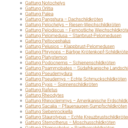
Gattung Notochelys
Gattung Orlitia
Gattung Palea
Gattung Pangshura – Dachschildkröten
Gattung Pelochelys – Riesen-Weichschildkröten
Gattung Pelodiscus – Fernöstliche Weichschildkröt
Gattung Pelomedusa – Starrbrust-Pelomedusen
Gattung Peltocephalus
Gattung Pelusios – Klappbrust-Pelomedusen
Gattung Phrynops – Bärtige Krötenkopf-Schildkröt
Gattung Platysternon
Gattung Podocnemis – Schienenschildkröten
Gattung Psammobates – Südafrikanische Landschi
Gattung Pseudemydura
Gattung Pseudemys – Echte Schmuckschildkröten
Gattung Pyxis – Spinnenschildkröten
Gattung Rafetus
Gattung Rheodytes
Gattung Rhinoclemmys – Amerikanische Erdschildk
Gattung Sacalia – Pfauenaugen-Sumpfschildkröten
Gattung Siebenrockiella
Gattung Staurotypus – Echte Kreuzbrustschildkröte
Gattung Sternotherus – Moschusschildkröten
Gattung Stigmochelys – Pantherschildkröten