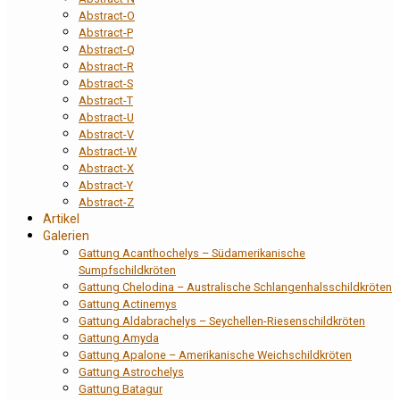
Abstract-O
Abstract-P
Abstract-Q
Abstract-R
Abstract-S
Abstract-T
Abstract-U
Abstract-V
Abstract-W
Abstract-X
Abstract-Y
Abstract-Z
Artikel
Galerien
Gattung Acanthochelys – Südamerikanische
Sumpfschildkröten
Gattung Chelodina – Australische Schlangenhalsschildkröten
Gattung Actinemys
Gattung Aldabrachelys – Seychellen-Riesenschildkröten
Gattung Amyda
Gattung Apalone – Amerikanische Weichschildkröten
Gattung Astrochelys
Gattung Batagur