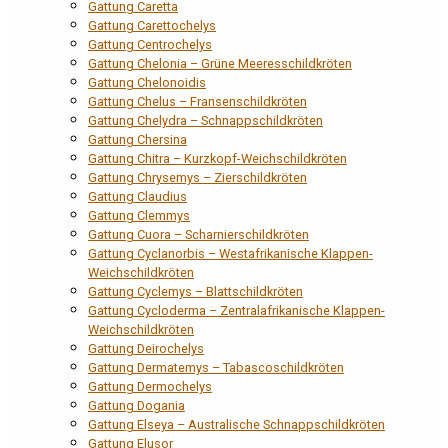
Gattung Caretta
Gattung Carettochelys
Gattung Centrochelys
Gattung Chelonia – Grüne Meeresschildkröten
Gattung Chelonoidis
Gattung Chelus – Fransenschildkröten
Gattung Chelydra – Schnappschildkröten
Gattung Chersina
Gattung Chitra – Kurzkopf-Weichschildkröten
Gattung Chrysemys – Zierschildkröten
Gattung Claudius
Gattung Clemmys
Gattung Cuora – Scharnierschildkröten
Gattung Cyclanorbis – Westafrikanische Klappen-
Weichschildkröten
Gattung Cyclemys – Blattschildkröten
Gattung Cycloderma – Zentralafrikanische Klappen-
Weichschildkröten
Gattung Deirochelys
Gattung Dermatemys – Tabascoschildkröten
Gattung Dermochelys
Gattung Dogania
Gattung Elseya – Australische Schnappschildkröten
Gattung Elusor