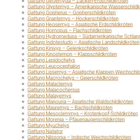
Gattung Geoemyda – Zacken-Erdschildkröten
Gattung Glyptemys – Amerikanische Wasserschildk
Gattung Gopherus – Gopherschildkröten
Gattung Graptemys – Höckerschildkröten
Gattung Heosemys – Asiatische Erdschildkröten
Gattung Homopus – Flachschildkröten
Gattung Hydromedusa – Südamerikanische Schlang
Gattung Indotestudo – Asiatische Landschildkröten
Gattung Kinixys – Gelenkschildkröten
Gattung Kinosternon – Klappschildkröten
Gattung Lepidochelys
Gattung Leucocephalon
Gattung Lissemys – Asiatische Klappen-Weichschil
Gattung Macrochelys – Geierschildkröten
Gattung Malaclemys
Gattung Malacochersus
Gattung Malayemys
Gattung Manouria – Asiatische Waldschildkröten
Gattung Mauremys – Bachschildkröten
Gattung Mesoclemmys – Krötenkopf-Schildkröten
Gattung Morenia – Pfauenaugenschildkröten
Gattung Myuchelys
Gattung Natator
Gattung Nilssonia – Indische Weichschildkröten