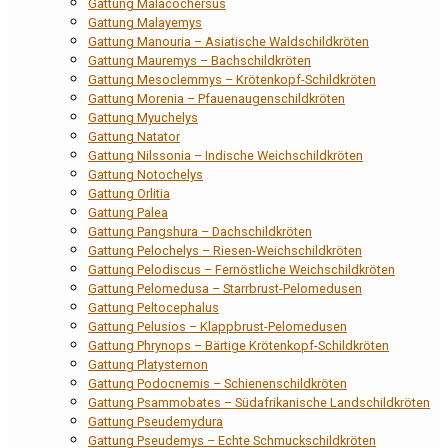
Gattung Malacochersus
Gattung Malayemys
Gattung Manouria – Asiatische Waldschildkröten
Gattung Mauremys – Bachschildkröten
Gattung Mesoclemmys – Krötenkopf-Schildkröten
Gattung Morenia – Pfauenaugenschildkröten
Gattung Myuchelys
Gattung Natator
Gattung Nilssonia – Indische Weichschildkröten
Gattung Notochelys
Gattung Orlitia
Gattung Palea
Gattung Pangshura – Dachschildkröten
Gattung Pelochelys – Riesen-Weichschildkröten
Gattung Pelodiscus – Fernöstliche Weichschildkröten
Gattung Pelomedusa – Starrbrust-Pelomedusen
Gattung Peltocephalus
Gattung Pelusios – Klappbrust-Pelomedusen
Gattung Phrynops – Bärtige Krötenkopf-Schildkröten
Gattung Platysternon
Gattung Podocnemis – Schienenschildkröten
Gattung Psammobates – Südafrikanische Landschildkröten
Gattung Pseudemydura
Gattung Pseudemys – Echte Schmuckschildkröten