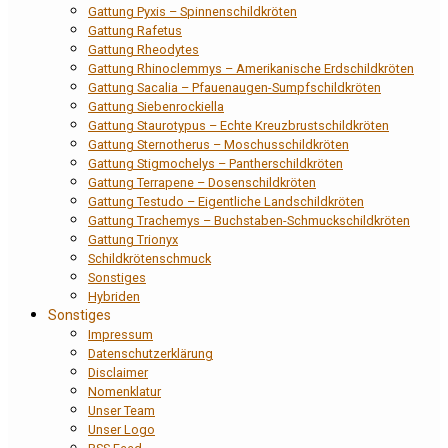
Gattung Pyxis – Spinnenschildkröten
Gattung Rafetus
Gattung Rheodytes
Gattung Rhinoclemmys – Amerikanische Erdschildkröten
Gattung Sacalia – Pfauenaugen-Sumpfschildkröten
Gattung Siebenrockiella
Gattung Staurotypus – Echte Kreuzbrustschildkröten
Gattung Sternotherus – Moschusschildkröten
Gattung Stigmochelys – Pantherschildkröten
Gattung Terrapene – Dosenschildkröten
Gattung Testudo – Eigentliche Landschildkröten
Gattung Trachemys – Buchstaben-Schmuckschildkröten
Gattung Trionyx
Schildkrötenschmuck
Sonstiges
Hybriden
Sonstiges
Impressum
Datenschutzerklärung
Disclaimer
Nomenklatur
Unser Team
Unser Logo