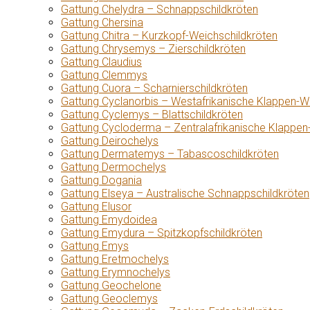
Gattung Chelydra – Schnappschildkröten
Gattung Chersina
Gattung Chitra – Kurzkopf-Weichschildkröten
Gattung Chrysemys – Zierschildkröten
Gattung Claudius
Gattung Clemmys
Gattung Cuora – Scharnierschildkröten
Gattung Cyclanorbis – Westafrikanische Klappen-W
Gattung Cyclemys – Blattschildkröten
Gattung Cycloderma – Zentralafrikanische Klappen
Gattung Deirochelys
Gattung Dermatemys – Tabascoschildkröten
Gattung Dermochelys
Gattung Dogania
Gattung Elseya – Australische Schnappschildkröten
Gattung Elusor
Gattung Emydoidea
Gattung Emydura – Spitzkopfschildkröten
Gattung Emys
Gattung Eretmochelys
Gattung Erymnochelys
Gattung Geochelone
Gattung Geoclemys