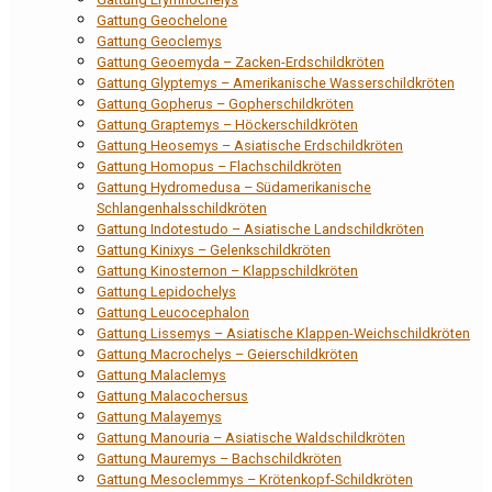
Gattung Geochelone
Gattung Geoclemys
Gattung Geoemyda – Zacken-Erdschildkröten
Gattung Glyptemys – Amerikanische Wasserschildkröten
Gattung Gopherus – Gopherschildkröten
Gattung Graptemys – Höckerschildkröten
Gattung Heosemys – Asiatische Erdschildkröten
Gattung Homopus – Flachschildkröten
Gattung Hydromedusa – Südamerikanische
Schlangenhalsschildkröten
Gattung Indotestudo – Asiatische Landschildkröten
Gattung Kinixys – Gelenkschildkröten
Gattung Kinosternon – Klappschildkröten
Gattung Lepidochelys
Gattung Leucocephalon
Gattung Lissemys – Asiatische Klappen-Weichschildkröten
Gattung Macrochelys – Geierschildkröten
Gattung Malaclemys
Gattung Malacochersus
Gattung Malayemys
Gattung Manouria – Asiatische Waldschildkröten
Gattung Mauremys – Bachschildkröten
Gattung Mesoclemmys – Krötenkopf-Schildkröten