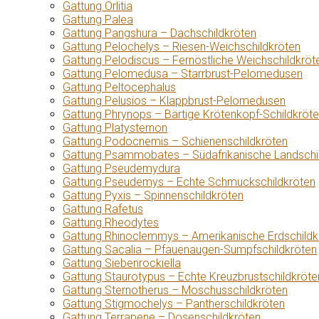
Gattung Orlitia
Gattung Palea
Gattung Pangshura – Dachschildkröten
Gattung Pelochelys – Riesen-Weichschildkröten
Gattung Pelodiscus – Fernöstliche Weichschildkröt
Gattung Pelomedusa – Starrbrust-Pelomedusen
Gattung Peltocephalus
Gattung Pelusios – Klappbrust-Pelomedusen
Gattung Phrynops – Bärtige Krötenkopf-Schildkröt
Gattung Platysternon
Gattung Podocnemis – Schienenschildkröten
Gattung Psammobates – Südafrikanische Landschi
Gattung Pseudemydura
Gattung Pseudemys – Echte Schmuckschildkröten
Gattung Pyxis – Spinnenschildkröten
Gattung Rafetus
Gattung Rheodytes
Gattung Rhinoclemmys – Amerikanische Erdschildk
Gattung Sacalia – Pfauenaugen-Sumpfschildkröten
Gattung Siebenrockiella
Gattung Staurotypus – Echte Kreuzbrustschildkröte
Gattung Sternotherus – Moschusschildkröten
Gattung Stigmochelys – Pantherschildkröten
Gattung Terrapene – Dosenschildkröten