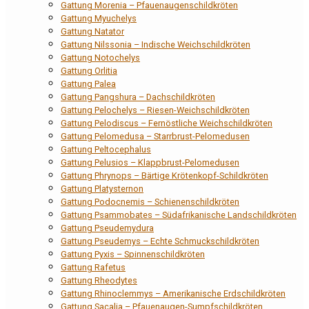
Gattung Morenia – Pfauenaugenschildkröten
Gattung Myuchelys
Gattung Natator
Gattung Nilssonia – Indische Weichschildkröten
Gattung Notochelys
Gattung Orlitia
Gattung Palea
Gattung Pangshura – Dachschildkröten
Gattung Pelochelys – Riesen-Weichschildkröten
Gattung Pelodiscus – Fernöstliche Weichschildkröten
Gattung Pelomedusa – Starrbrust-Pelomedusen
Gattung Peltocephalus
Gattung Pelusios – Klappbrust-Pelomedusen
Gattung Phrynops – Bärtige Krötenkopf-Schildkröten
Gattung Platysternon
Gattung Podocnemis – Schienenschildkröten
Gattung Psammobates – Südafrikanische Landschildkröten
Gattung Pseudemydura
Gattung Pseudemys – Echte Schmuckschildkröten
Gattung Pyxis – Spinnenschildkröten
Gattung Rafetus
Gattung Rheodytes
Gattung Rhinoclemmys – Amerikanische Erdschildkröten
Gattung Sacalia – Pfauenaugen-Sumpfschildkröten