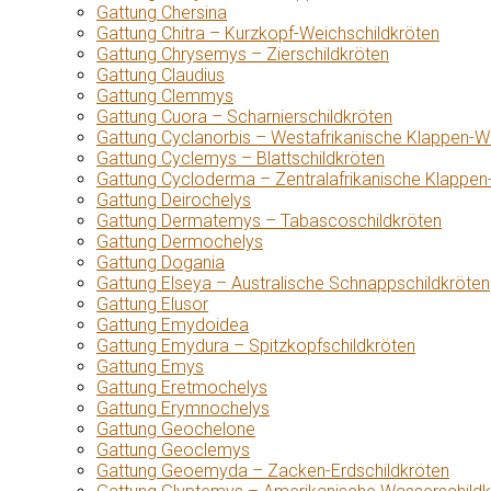
Gattung Chersina
Gattung Chitra – Kurzkopf-Weichschildkröten
Gattung Chrysemys – Zierschildkröten
Gattung Claudius
Gattung Clemmys
Gattung Cuora – Scharnierschildkröten
Gattung Cyclanorbis – Westafrikanische Klappen-W
Gattung Cyclemys – Blattschildkröten
Gattung Cycloderma – Zentralafrikanische Klappen
Gattung Deirochelys
Gattung Dermatemys – Tabascoschildkröten
Gattung Dermochelys
Gattung Dogania
Gattung Elseya – Australische Schnappschildkröten
Gattung Elusor
Gattung Emydoidea
Gattung Emydura – Spitzkopfschildkröten
Gattung Emys
Gattung Eretmochelys
Gattung Erymnochelys
Gattung Geochelone
Gattung Geoclemys
Gattung Geoemyda – Zacken-Erdschildkröten