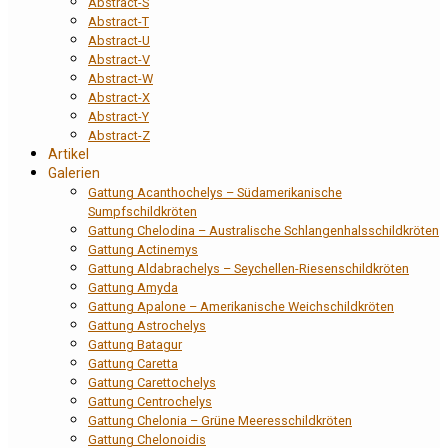
Abstract-S
Abstract-T
Abstract-U
Abstract-V
Abstract-W
Abstract-X
Abstract-Y
Abstract-Z
Artikel
Galerien
Gattung Acanthochelys – Südamerikanische
Sumpfschildkröten
Gattung Chelodina – Australische Schlangenhalsschildkröten
Gattung Actinemys
Gattung Aldabrachelys – Seychellen-Riesenschildkröten
Gattung Amyda
Gattung Apalone – Amerikanische Weichschildkröten
Gattung Astrochelys
Gattung Batagur
Gattung Caretta
Gattung Carettochelys
Gattung Centrochelys
Gattung Chelonia – Grüne Meeresschildkröten
Gattung Chelonoidis