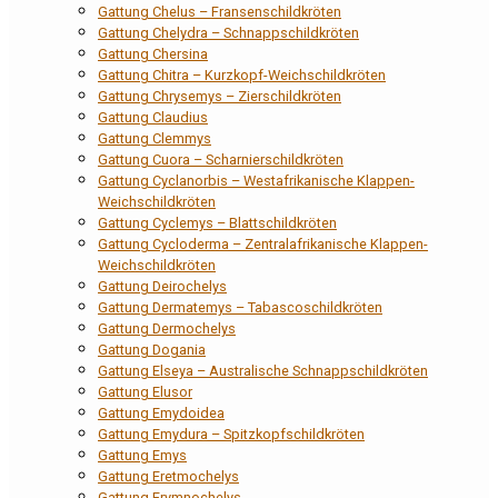
Gattung Chelus – Fransenschildkröten
Gattung Chelydra – Schnappschildkröten
Gattung Chersina
Gattung Chitra – Kurzkopf-Weichschildkröten
Gattung Chrysemys – Zierschildkröten
Gattung Claudius
Gattung Clemmys
Gattung Cuora – Scharnierschildkröten
Gattung Cyclanorbis – Westafrikanische Klappen-
Weichschildkröten
Gattung Cyclemys – Blattschildkröten
Gattung Cycloderma – Zentralafrikanische Klappen-
Weichschildkröten
Gattung Deirochelys
Gattung Dermatemys – Tabascoschildkröten
Gattung Dermochelys
Gattung Dogania
Gattung Elseya – Australische Schnappschildkröten
Gattung Elusor
Gattung Emydoidea
Gattung Emydura – Spitzkopfschildkröten
Gattung Emys
Gattung Eretmochelys
Gattung Erymnochelys