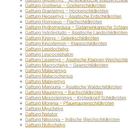
Gattung Glyptemys – Amerikanische Wasserschildk
Gattung Gopherus – Gopherschildkröten
Gattung Graptemys – Höckerschildkröten
Gattung Heosemys – Asiatische Erdschildkröten
Gattung Homopus – Flachschildkröten
Gattung Hydromedusa – Südamerikanische Schlang
Gattung Indotestudo – Asiatische Landschildkröten
Gattung Kinixys – Gelenkschildkröten
Gattung Kinosternon – Klappschildkröten
Gattung Lepidochelys
Gattung Leucocephalon
Gattung Lissemys – Asiatische Klappen-Weichschil
Gattung Macrochelys – Geierschildkröten
Gattung Malaclemys
Gattung Malacochersus
Gattung Malayemys
Gattung Manouria – Asiatische Waldschildkröten
Gattung Mauremys – Bachschildkröten
Gattung Mesoclemmys – Krötenkopf-Schildkröten
Gattung Morenia – Pfauenaugenschildkröten
Gattung Myuchelys
Gattung Natator
Gattung Nilssonia – Indische Weichschildkröten
Gattung Notochelys