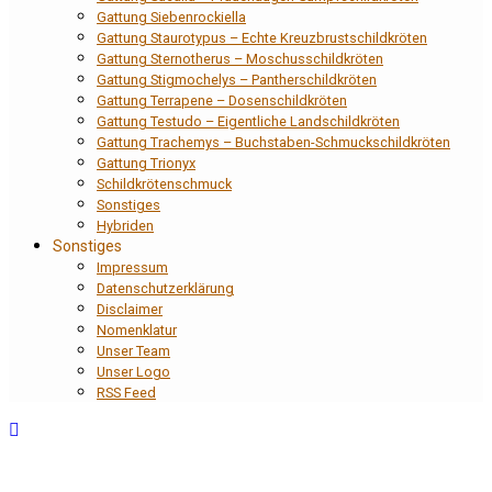
Gattung Siebenrockiella
Gattung Staurotypus – Echte Kreuzbrustschildkröten
Gattung Sternotherus – Moschusschildkröten
Gattung Stigmochelys – Pantherschildkröten
Gattung Terrapene – Dosenschildkröten
Gattung Testudo – Eigentliche Landschildkröten
Gattung Trachemys – Buchstaben-Schmuckschildkröten
Gattung Trionyx
Schildkrötenschmuck
Sonstiges
Hybriden
Sonstiges
Impressum
Datenschutzerklärung
Disclaimer
Nomenklatur
Unser Team
Unser Logo
RSS Feed