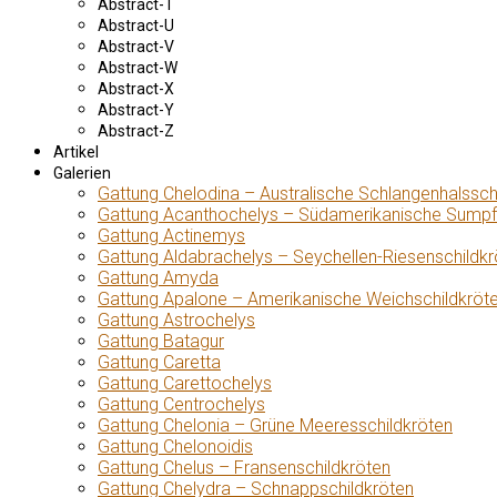
Abstract-T
Abstract-U
Abstract-V
Abstract-W
Abstract-X
Abstract-Y
Abstract-Z
Artikel
Galerien
Gattung Chelodina – Australische Schlangenhalssch
Gattung Acanthochelys – Südamerikanische Sumpf
Gattung Actinemys
Gattung Aldabrachelys – Seychellen-Riesenschildkr
Gattung Amyda
Gattung Apalone – Amerikanische Weichschildkröt
Gattung Astrochelys
Gattung Batagur
Gattung Caretta
Gattung Carettochelys
Gattung Centrochelys
Gattung Chelonia – Grüne Meeresschildkröten
Gattung Chelonoidis
Gattung Chelus – Fransenschildkröten
Gattung Chelydra – Schnappschildkröten