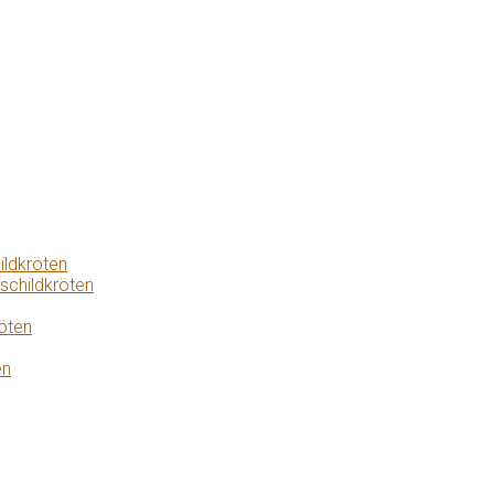
ildkröten
schildkröten
öten
en