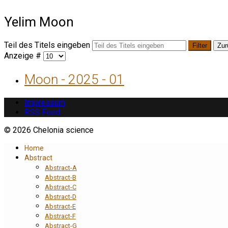
Yelim Moon
Teil des Titels eingeben
Filter
Zur
Anzeige #
Moon - 2025 - 01
Impressum
RSS Feed
© 2026 Chelonia science
Home
Abstract
Abstract-A
Abstract-B
Abstract-C
Abstract-D
Abstract-E
Abstract-F
Abstract-G