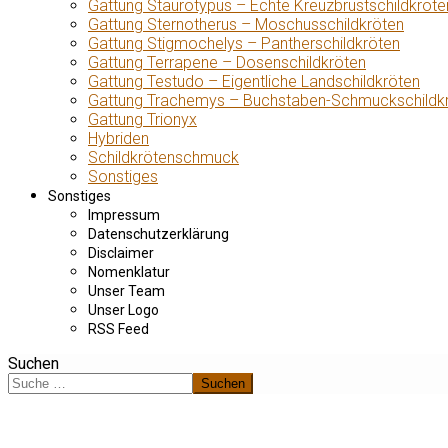
Gattung Staurotypus – Echte Kreuzbrustschildkröte
Gattung Sternotherus – Moschusschildkröten
Gattung Stigmochelys – Pantherschildkröten
Gattung Terrapene – Dosenschildkröten
Gattung Testudo – Eigentliche Landschildkröten
Gattung Trachemys – Buchstaben-Schmuckschildk
Gattung Trionyx
Hybriden
Schildkrötenschmuck
Sonstiges
Sonstiges
Impressum
Datenschutzerklärung
Disclaimer
Nomenklatur
Unser Team
Unser Logo
RSS Feed
Suchen
Suchen