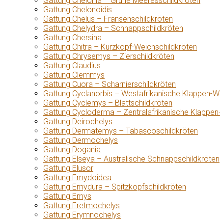
Gattung Chelonia – Grüne Meeresschildkröten
Gattung Chelonoidis
Gattung Chelus – Fransenschildkröten
Gattung Chelydra – Schnappschildkröten
Gattung Chersina
Gattung Chitra – Kurzkopf-Weichschildkröten
Gattung Chrysemys – Zierschildkröten
Gattung Claudius
Gattung Clemmys
Gattung Cuora – Scharnierschildkröten
Gattung Cyclanorbis – Westafrikanische Klappen-W
Gattung Cyclemys – Blattschildkröten
Gattung Cycloderma – Zentralafrikanische Klappen
Gattung Deirochelys
Gattung Dermatemys – Tabascoschildkröten
Gattung Dermochelys
Gattung Dogania
Gattung Elseya – Australische Schnappschildkröten
Gattung Elusor
Gattung Emydoidea
Gattung Emydura – Spitzkopfschildkröten
Gattung Emys
Gattung Eretmochelys
Gattung Erymnochelys