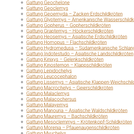
Gattung Geochelone
Gattung Geoclemys
Gattung Geoemyda – Zacken-Erdschildkröten
Gattung Glyptemys – Amerikanische Wasserschildk
Gattung Gopherus – Gopherschildkröten
Gattung Graptemys – Höckerschildkröten
Gattung Heosemys – Asiatische Erdschildkröten
Gattung Homopus – Flachschildkröten
Gattung Hydromedusa – Südamerikanische Schlang
Gattung Indotestudo – Asiatische Landschildkröten
Gattung Kinixys – Gelenkschildkröten
Gattung Kinosternon – Klappschildkröten
Gattung Lepidochelys
Gattung Leucocephalon
Gattung Lissemys – Asiatische Klappen-Weichschil
Gattung Macrochelys – Geierschildkröten
Gattung Malaclemys
Gattung Malacochersus
Gattung Malayemys
Gattung Manouria – Asiatische Waldschildkröten
Gattung Mauremys – Bachschildkröten
Gattung Mesoclemmys – Krötenkopf-Schildkröten
Gattung Morenia – Pfauenaugenschildkröten
Gattung Myuchelys