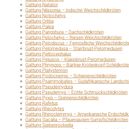
Gattung Natator
Gattung Nilssonia – Indische Weichschildkröten
Gattung Notochelys
Gattung Orlitia
Gattung Palea
Gattung Pangshura – Dachschildkröten
Gattung Pelochelys – Riesen-Weichschildkröten
Gattung Pelodiscus – Fernöstliche Weichschildkröt
Gattung Pelomedusa – Starrbrust-Pelomedusen
Gattung Peltocephalus
Gattung Pelusios – Klappbrust-Pelomedusen
Gattung Phrynops – Bärtige Krötenkopf-Schildkröt
Gattung Platysternon
Gattung Podocnemis – Schienenschildkröten
Gattung Psammobates – Südafrikanische Landschi
Gattung Pseudemydura
Gattung Pseudemys – Echte Schmuckschildkröten
Gattung Pyxis – Spinnenschildkröten
Gattung Rafetus
Gattung Rheodytes
Gattung Rhinoclemmys – Amerikanische Erdschildk
Gattung Sacalia – Pfauenaugen-Sumpfschildkröten
Gattung Siebenrockiella