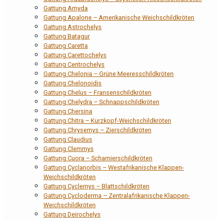
Gattung Amyda
Gattung Apalone – Amerikanische Weichschildkröten
Gattung Astrochelys
Gattung Batagur
Gattung Caretta
Gattung Carettochelys
Gattung Centrochelys
Gattung Chelonia – Grüne Meeresschildkröten
Gattung Chelonoidis
Gattung Chelus – Fransenschildkröten
Gattung Chelydra – Schnappschildkröten
Gattung Chersina
Gattung Chitra – Kurzkopf-Weichschildkröten
Gattung Chrysemys – Zierschildkröten
Gattung Claudius
Gattung Clemmys
Gattung Cuora – Scharnierschildkröten
Gattung Cyclanorbis – Westafrikanische Klappen-
Weichschildkröten
Gattung Cyclemys – Blattschildkröten
Gattung Cycloderma – Zentralafrikanische Klappen-
Weichschildkröten
Gattung Deirochelys