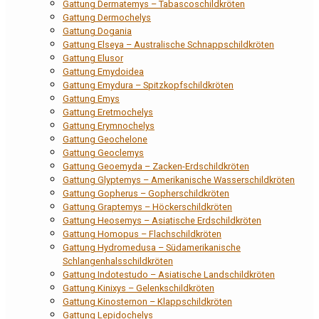
Gattung Dermatemys – Tabascoschildkröten
Gattung Dermochelys
Gattung Dogania
Gattung Elseya – Australische Schnappschildkröten
Gattung Elusor
Gattung Emydoidea
Gattung Emydura – Spitzkopfschildkröten
Gattung Emys
Gattung Eretmochelys
Gattung Erymnochelys
Gattung Geochelone
Gattung Geoclemys
Gattung Geoemyda – Zacken-Erdschildkröten
Gattung Glyptemys – Amerikanische Wasserschildkröten
Gattung Gopherus – Gopherschildkröten
Gattung Graptemys – Höckerschildkröten
Gattung Heosemys – Asiatische Erdschildkröten
Gattung Homopus – Flachschildkröten
Gattung Hydromedusa – Südamerikanische
Schlangenhalsschildkröten
Gattung Indotestudo – Asiatische Landschildkröten
Gattung Kinixys – Gelenkschildkröten
Gattung Kinosternon – Klappschildkröten
Gattung Lepidochelys