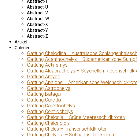
Abstract-T
Abstract-U
Abstract-V
Abstract-W
Abstract-X
Abstract-Y
Abstract-Z
Artikel
Galerien
Gattung Chelodina – Australische Schlangenhalssch
Gattung Acanthochelys – Südamerikanische Sumpf
Gattung Actinemys
Gattung Aldabrachelys – Seychellen-Riesenschildkr
Gattung Amyda
Gattung Apalone – Amerikanische Weichschildkröt
Gattung Astrochelys
Gattung Batagur
Gattung Caretta
Gattung Carettochelys
Gattung Centrochelys
Gattung Chelonia – Grüne Meeresschildkröten
Gattung Chelonoidis
Gattung Chelus – Fransenschildkröten
Gattung Chelydra – Schnappschildkröten