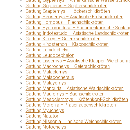
Gattung Glyptemys – Amerikanische Wasserschildk
Gattung Gopherus – Gopherschildkröten
Gattung Graptemys – Höckerschildkröten
Gattung Heosemys – Asiatische Erdschildkröten
Gattung Homopus – Flachschildkröten
Gattung Hydromedusa – Südamerikanische Schlang
Gattung Indotestudo – Asiatische Landschildkröten
Gattung Kinixys – Gelenkschildkröten
Gattung Kinosternon – Klappschildkröten
Gattung Lepidochelys
Gattung Leucocephalon
Gattung Lissemys – Asiatische Klappen-Weichschil
Gattung Macrochelys – Geierschildkröten
Gattung Malaclemys
Gattung Malacochersus
Gattung Malayemys
Gattung Manouria – Asiatische Waldschildkröten
Gattung Mauremys – Bachschildkröten
Gattung Mesoclemmys – Krötenkopf-Schildkröten
Gattung Morenia – Pfauenaugenschildkröten
Gattung Myuchelys
Gattung Natator
Gattung Nilssonia – Indische Weichschildkröten
Gattung Notochelys