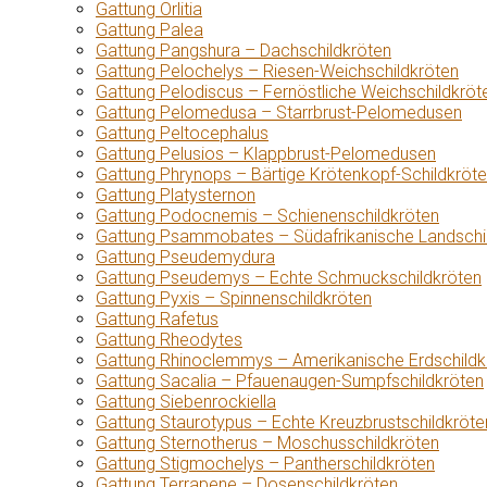
Gattung Orlitia
Gattung Palea
Gattung Pangshura – Dachschildkröten
Gattung Pelochelys – Riesen-Weichschildkröten
Gattung Pelodiscus – Fernöstliche Weichschildkröt
Gattung Pelomedusa – Starrbrust-Pelomedusen
Gattung Peltocephalus
Gattung Pelusios – Klappbrust-Pelomedusen
Gattung Phrynops – Bärtige Krötenkopf-Schildkröt
Gattung Platysternon
Gattung Podocnemis – Schienenschildkröten
Gattung Psammobates – Südafrikanische Landschi
Gattung Pseudemydura
Gattung Pseudemys – Echte Schmuckschildkröten
Gattung Pyxis – Spinnenschildkröten
Gattung Rafetus
Gattung Rheodytes
Gattung Rhinoclemmys – Amerikanische Erdschildk
Gattung Sacalia – Pfauenaugen-Sumpfschildkröten
Gattung Siebenrockiella
Gattung Staurotypus – Echte Kreuzbrustschildkröte
Gattung Sternotherus – Moschusschildkröten
Gattung Stigmochelys – Pantherschildkröten
Gattung Terrapene – Dosenschildkröten