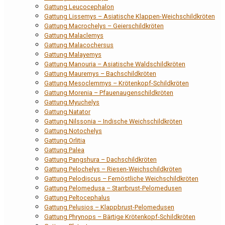
Gattung Leucocephalon
Gattung Lissemys – Asiatische Klappen-Weichschildkröten
Gattung Macrochelys – Geierschildkröten
Gattung Malaclemys
Gattung Malacochersus
Gattung Malayemys
Gattung Manouria – Asiatische Waldschildkröten
Gattung Mauremys – Bachschildkröten
Gattung Mesoclemmys – Krötenkopf-Schildkröten
Gattung Morenia – Pfauenaugenschildkröten
Gattung Myuchelys
Gattung Natator
Gattung Nilssonia – Indische Weichschildkröten
Gattung Notochelys
Gattung Orlitia
Gattung Palea
Gattung Pangshura – Dachschildkröten
Gattung Pelochelys – Riesen-Weichschildkröten
Gattung Pelodiscus – Fernöstliche Weichschildkröten
Gattung Pelomedusa – Starrbrust-Pelomedusen
Gattung Peltocephalus
Gattung Pelusios – Klappbrust-Pelomedusen
Gattung Phrynops – Bärtige Krötenkopf-Schildkröten