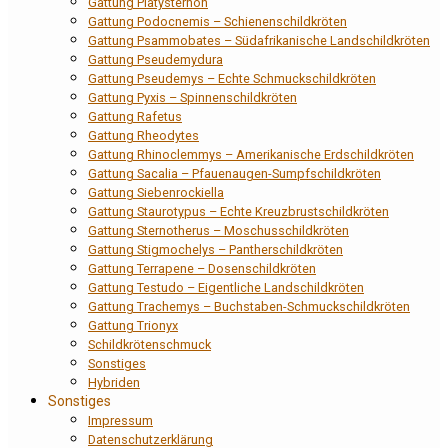
Gattung Platysternon
Gattung Podocnemis – Schienenschildkröten
Gattung Psammobates – Südafrikanische Landschildkröten
Gattung Pseudemydura
Gattung Pseudemys – Echte Schmuckschildkröten
Gattung Pyxis – Spinnenschildkröten
Gattung Rafetus
Gattung Rheodytes
Gattung Rhinoclemmys – Amerikanische Erdschildkröten
Gattung Sacalia – Pfauenaugen-Sumpfschildkröten
Gattung Siebenrockiella
Gattung Staurotypus – Echte Kreuzbrustschildkröten
Gattung Sternotherus – Moschusschildkröten
Gattung Stigmochelys – Pantherschildkröten
Gattung Terrapene – Dosenschildkröten
Gattung Testudo – Eigentliche Landschildkröten
Gattung Trachemys – Buchstaben-Schmuckschildkröten
Gattung Trionyx
Schildkrötenschmuck
Sonstiges
Hybriden
Sonstiges
Impressum
Datenschutzerklärung