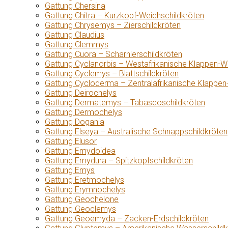
Gattung Chersina
Gattung Chitra – Kurzkopf-Weichschildkröten
Gattung Chrysemys – Zierschildkröten
Gattung Claudius
Gattung Clemmys
Gattung Cuora – Scharnierschildkröten
Gattung Cyclanorbis – Westafrikanische Klappen-W
Gattung Cyclemys – Blattschildkröten
Gattung Cycloderma – Zentralafrikanische Klappen
Gattung Deirochelys
Gattung Dermatemys – Tabascoschildkröten
Gattung Dermochelys
Gattung Dogania
Gattung Elseya – Australische Schnappschildkröten
Gattung Elusor
Gattung Emydoidea
Gattung Emydura – Spitzkopfschildkröten
Gattung Emys
Gattung Eretmochelys
Gattung Erymnochelys
Gattung Geochelone
Gattung Geoclemys
Gattung Geoemyda – Zacken-Erdschildkröten