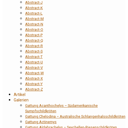
Abstract-J
Abstract-K
Abstract-L
Abstract-M
Abstract-N
Abstract-O
Abstract-P
Abstract-Q
Abstract-R
Abstract-S
Abstract-T
Abstract-U
Abstract-V
Abstract-W
Abstract-X
Abstract-Y
Abstract-Z
Artikel
Galerien
Gattung Acanthochelys – Südamerikanische
Sumpfschildkröten
Gattung Chelodina – Australische Schlangenhalsschildkröten
Gattung Actinemys
Gattung Aldabrachelys – Seychellen-Riesenschildkröten