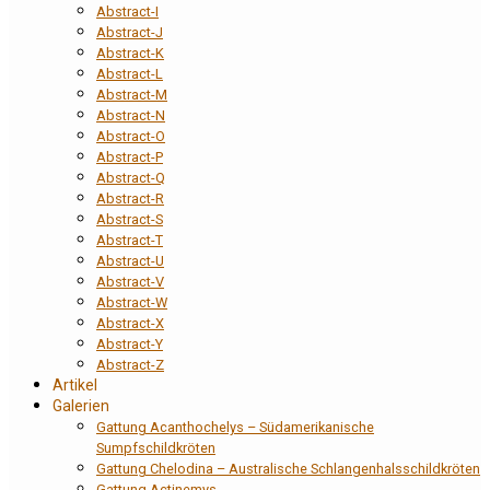
Abstract-I
Abstract-J
Abstract-K
Abstract-L
Abstract-M
Abstract-N
Abstract-O
Abstract-P
Abstract-Q
Abstract-R
Abstract-S
Abstract-T
Abstract-U
Abstract-V
Abstract-W
Abstract-X
Abstract-Y
Abstract-Z
Artikel
Galerien
Gattung Acanthochelys – Südamerikanische
Sumpfschildkröten
Gattung Chelodina – Australische Schlangenhalsschildkröten
Gattung Actinemys