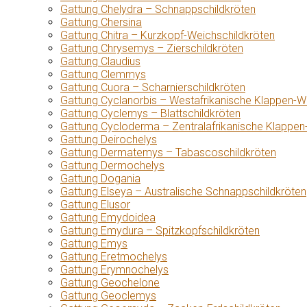
Gattung Chelydra – Schnappschildkröten
Gattung Chersina
Gattung Chitra – Kurzkopf-Weichschildkröten
Gattung Chrysemys – Zierschildkröten
Gattung Claudius
Gattung Clemmys
Gattung Cuora – Scharnierschildkröten
Gattung Cyclanorbis – Westafrikanische Klappen-W
Gattung Cyclemys – Blattschildkröten
Gattung Cycloderma – Zentralafrikanische Klappen
Gattung Deirochelys
Gattung Dermatemys – Tabascoschildkröten
Gattung Dermochelys
Gattung Dogania
Gattung Elseya – Australische Schnappschildkröten
Gattung Elusor
Gattung Emydoidea
Gattung Emydura – Spitzkopfschildkröten
Gattung Emys
Gattung Eretmochelys
Gattung Erymnochelys
Gattung Geochelone
Gattung Geoclemys