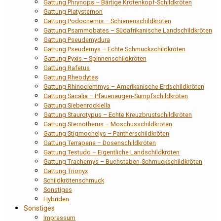
Gattung Phrynops – Bärtige Krötenkopf-Schildkröten
Gattung Platysternon
Gattung Podocnemis – Schienenschildkröten
Gattung Psammobates – Südafrikanische Landschildkröten
Gattung Pseudemydura
Gattung Pseudemys – Echte Schmuckschildkröten
Gattung Pyxis – Spinnenschildkröten
Gattung Rafetus
Gattung Rheodytes
Gattung Rhinoclemmys – Amerikanische Erdschildkröten
Gattung Sacalia – Pfauenaugen-Sumpfschildkröten
Gattung Siebenrockiella
Gattung Staurotypus – Echte Kreuzbrustschildkröten
Gattung Sternotherus – Moschusschildkröten
Gattung Stigmochelys – Pantherschildkröten
Gattung Terrapene – Dosenschildkröten
Gattung Testudo – Eigentliche Landschildkröten
Gattung Trachemys – Buchstaben-Schmuckschildkröten
Gattung Trionyx
Schildkrötenschmuck
Sonstiges
Hybriden
Sonstiges
Impressum