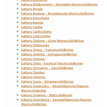
Gattung Aldabrachelys – Seychellen-Riesenschildkröten
Gattung Amyda
Gattung Apalone – Amerikanische Weichschildkröten
Gattung Astrochelys
Gattung Batagur
Gattung Caretta
Gattung Carettochelys
Gattung Centrochelys
Gattung Chelonia – Grüne Meeresschildkröten
Gattung Chelonoidis
Gattung Chelus – Fransenschildkröten
Gattung Chelydra – Schnappschildkröten
Gattung Chersina
Gattung Chitra – Kurzkopf-Weichschildkröten
Gattung Chrysemys – Zierschildkröten
Gattung Claudius
Gattung Clemmys
Gattung Cuora – Scharnierschildkröten
Gattung Cyclanorbis – Westafrikanische Klappen-
Weichschildkröten
Gattung Cyclemys – Blattschildkröten
Gattung Cycloderma – Zentralafrikanische Klappen-
Weichschildkröten