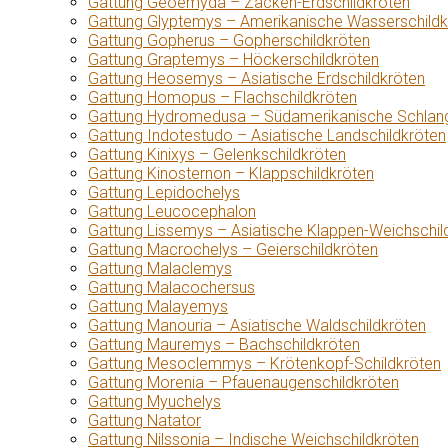
Gattung Geoemyda – Zacken-Erdschildkröten
Gattung Glyptemys – Amerikanische Wasserschildk
Gattung Gopherus – Gopherschildkröten
Gattung Graptemys – Höckerschildkröten
Gattung Heosemys – Asiatische Erdschildkröten
Gattung Homopus – Flachschildkröten
Gattung Hydromedusa – Südamerikanische Schlang
Gattung Indotestudo – Asiatische Landschildkröten
Gattung Kinixys – Gelenkschildkröten
Gattung Kinosternon – Klappschildkröten
Gattung Lepidochelys
Gattung Leucocephalon
Gattung Lissemys – Asiatische Klappen-Weichschil
Gattung Macrochelys – Geierschildkröten
Gattung Malaclemys
Gattung Malacochersus
Gattung Malayemys
Gattung Manouria – Asiatische Waldschildkröten
Gattung Mauremys – Bachschildkröten
Gattung Mesoclemmys – Krötenkopf-Schildkröten
Gattung Morenia – Pfauenaugenschildkröten
Gattung Myuchelys
Gattung Natator
Gattung Nilssonia – Indische Weichschildkröten