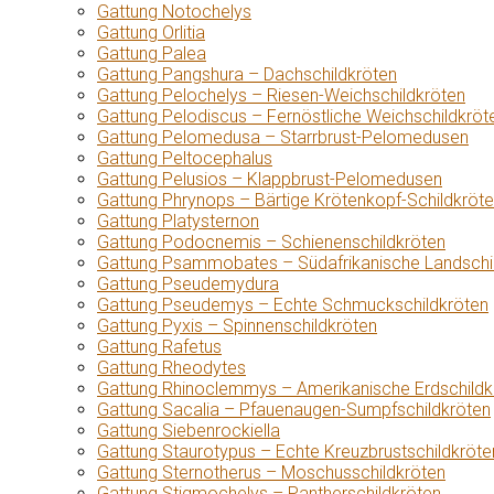
Gattung Notochelys
Gattung Orlitia
Gattung Palea
Gattung Pangshura – Dachschildkröten
Gattung Pelochelys – Riesen-Weichschildkröten
Gattung Pelodiscus – Fernöstliche Weichschildkröt
Gattung Pelomedusa – Starrbrust-Pelomedusen
Gattung Peltocephalus
Gattung Pelusios – Klappbrust-Pelomedusen
Gattung Phrynops – Bärtige Krötenkopf-Schildkröt
Gattung Platysternon
Gattung Podocnemis – Schienenschildkröten
Gattung Psammobates – Südafrikanische Landschi
Gattung Pseudemydura
Gattung Pseudemys – Echte Schmuckschildkröten
Gattung Pyxis – Spinnenschildkröten
Gattung Rafetus
Gattung Rheodytes
Gattung Rhinoclemmys – Amerikanische Erdschildk
Gattung Sacalia – Pfauenaugen-Sumpfschildkröten
Gattung Siebenrockiella
Gattung Staurotypus – Echte Kreuzbrustschildkröte
Gattung Sternotherus – Moschusschildkröten
Gattung Stigmochelys – Pantherschildkröten