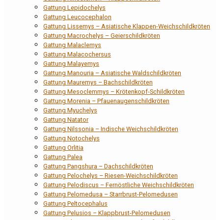
Gattung Lepidochelys
Gattung Leucocephalon
Gattung Lissemys – Asiatische Klappen-Weichschildkröten
Gattung Macrochelys – Geierschildkröten
Gattung Malaclemys
Gattung Malacochersus
Gattung Malayemys
Gattung Manouria – Asiatische Waldschildkröten
Gattung Mauremys – Bachschildkröten
Gattung Mesoclemmys – Krötenkopf-Schildkröten
Gattung Morenia – Pfauenaugenschildkröten
Gattung Myuchelys
Gattung Natator
Gattung Nilssonia – Indische Weichschildkröten
Gattung Notochelys
Gattung Orlitia
Gattung Palea
Gattung Pangshura – Dachschildkröten
Gattung Pelochelys – Riesen-Weichschildkröten
Gattung Pelodiscus – Fernöstliche Weichschildkröten
Gattung Pelomedusa – Starrbrust-Pelomedusen
Gattung Peltocephalus
Gattung Pelusios – Klappbrust-Pelomedusen