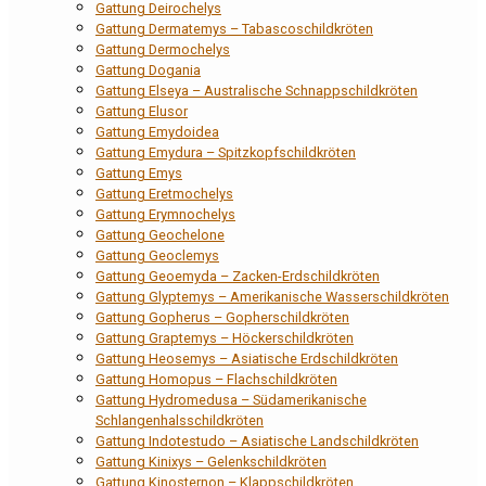
Gattung Deirochelys
Gattung Dermatemys – Tabascoschildkröten
Gattung Dermochelys
Gattung Dogania
Gattung Elseya – Australische Schnappschildkröten
Gattung Elusor
Gattung Emydoidea
Gattung Emydura – Spitzkopfschildkröten
Gattung Emys
Gattung Eretmochelys
Gattung Erymnochelys
Gattung Geochelone
Gattung Geoclemys
Gattung Geoemyda – Zacken-Erdschildkröten
Gattung Glyptemys – Amerikanische Wasserschildkröten
Gattung Gopherus – Gopherschildkröten
Gattung Graptemys – Höckerschildkröten
Gattung Heosemys – Asiatische Erdschildkröten
Gattung Homopus – Flachschildkröten
Gattung Hydromedusa – Südamerikanische
Schlangenhalsschildkröten
Gattung Indotestudo – Asiatische Landschildkröten
Gattung Kinixys – Gelenkschildkröten
Gattung Kinosternon – Klappschildkröten