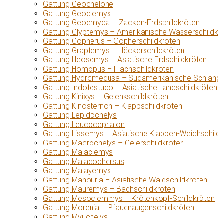
Gattung Geochelone
Gattung Geoclemys
Gattung Geoemyda – Zacken-Erdschildkröten
Gattung Glyptemys – Amerikanische Wasserschildk
Gattung Gopherus – Gopherschildkröten
Gattung Graptemys – Höckerschildkröten
Gattung Heosemys – Asiatische Erdschildkröten
Gattung Homopus – Flachschildkröten
Gattung Hydromedusa – Südamerikanische Schlang
Gattung Indotestudo – Asiatische Landschildkröten
Gattung Kinixys – Gelenkschildkröten
Gattung Kinosternon – Klappschildkröten
Gattung Lepidochelys
Gattung Leucocephalon
Gattung Lissemys – Asiatische Klappen-Weichschil
Gattung Macrochelys – Geierschildkröten
Gattung Malaclemys
Gattung Malacochersus
Gattung Malayemys
Gattung Manouria – Asiatische Waldschildkröten
Gattung Mauremys – Bachschildkröten
Gattung Mesoclemmys – Krötenkopf-Schildkröten
Gattung Morenia – Pfauenaugenschildkröten
Gattung Myuchelys