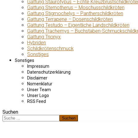
Gattung Staurotypus – Echte Kreuzbrustschildkröte
Gattung Sternotherus – Moschusschildkröten
Gattung Stigmochelys – Pantherschildkröten
Gattung Terrapene – Dosenschildkröten
Gattung Testudo – Eigentliche Landschildkröten
Gattung Trachemys – Buchstaben-Schmuckschildk
Gattung Trionyx
Hybriden
Schildkrötenschmuck
Sonstiges
Sonstiges
Impressum
Datenschutzerklärung
Disclaimer
Nomenklatur
Unser Team
Unser Logo
RSS Feed
Suchen
Suchen