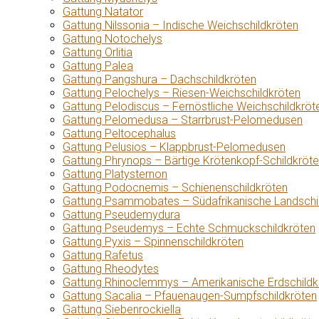
Gattung Natator
Gattung Nilssonia – Indische Weichschildkröten
Gattung Notochelys
Gattung Orlitia
Gattung Palea
Gattung Pangshura – Dachschildkröten
Gattung Pelochelys – Riesen-Weichschildkröten
Gattung Pelodiscus – Fernöstliche Weichschildkröt
Gattung Pelomedusa – Starrbrust-Pelomedusen
Gattung Peltocephalus
Gattung Pelusios – Klappbrust-Pelomedusen
Gattung Phrynops – Bärtige Krötenkopf-Schildkröt
Gattung Platysternon
Gattung Podocnemis – Schienenschildkröten
Gattung Psammobates – Südafrikanische Landschi
Gattung Pseudemydura
Gattung Pseudemys – Echte Schmuckschildkröten
Gattung Pyxis – Spinnenschildkröten
Gattung Rafetus
Gattung Rheodytes
Gattung Rhinoclemmys – Amerikanische Erdschildk
Gattung Sacalia – Pfauenaugen-Sumpfschildkröten
Gattung Siebenrockiella