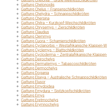
Gattung Chelonia – Grüne Meeresschildkröten
Gattung Chelonoidis
Gattung Chelus – Fransenschildkröten
Gattung Chelydra – Schnappschildkröten
Gattung Chersina
Gattung Chitra – Kurzkopf-Weichschildkröten
Gattung Chrysemys – Zierschildkröten
Gattung Claudius
Gattung Clemmys
Gattung Cuora – Scharnierschildkröten
Gattung Cyclanorbis – Westafrikanische Klappen-W
Gattung Cyclemys – Blattschildkröten
Gattung Cycloderma – Zentralafrikanische Klappen
Gattung Deirochelys
Gattung Dermatemys – Tabascoschildkröten
Gattung Dermochelys
Gattung Dogania
Gattung Elseya – Australische Schnappschildkröten
Gattung Elusor
Gattung Emydoidea
Gattung Emydura – Spitzkopfschildkröten
Gattung Emys
Gattung Eretmochelys
Gattung Erymnochelys