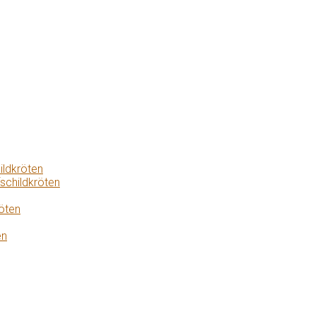
ildkröten
schildkröten
öten
en