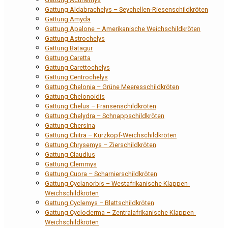
Gattung Aldabrachelys – Seychellen-Riesenschildkröten
Gattung Amyda
Gattung Apalone – Amerikanische Weichschildkröten
Gattung Astrochelys
Gattung Batagur
Gattung Caretta
Gattung Carettochelys
Gattung Centrochelys
Gattung Chelonia – Grüne Meeresschildkröten
Gattung Chelonoidis
Gattung Chelus – Fransenschildkröten
Gattung Chelydra – Schnappschildkröten
Gattung Chersina
Gattung Chitra – Kurzkopf-Weichschildkröten
Gattung Chrysemys – Zierschildkröten
Gattung Claudius
Gattung Clemmys
Gattung Cuora – Scharnierschildkröten
Gattung Cyclanorbis – Westafrikanische Klappen-
Weichschildkröten
Gattung Cyclemys – Blattschildkröten
Gattung Cycloderma – Zentralafrikanische Klappen-
Weichschildkröten