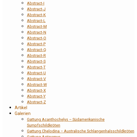
Abstract-I
Abstract-J
Abstract-K
Abstract-L
Abstract-M
Abstract-N
Abstract-O
Abstract-P
Abstract-Q
Abstract-R
Abstract-S
Abstract-T
Abstract-U
Abstract-V
Abstract-W
Abstract-X
Abstract-Y
Abstract-Z
Artikel
Galerien
Gattung Acanthochelys – Südamerikanische
Sumpfschildkröten
Gattung Chelodina – Australische Schlangenhalsschildkröten
Gattung Actinemys