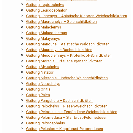
Gattung Lepidochelys
Gattung Leucocephalon
Gattung Lissemys – Asiatische Klappen-Weichschildkröten
Gattung Macrochelys – Geierschildkröten
Gattung Malaclemys
Gattung Malacochersus
Gattung Malayemys
Gattung Manouria – Asiatische Waldschildkröten
Gattung Mauremys – Bachschildkröten
Gattung Mesoclemmys – Krötenkopf-Schildkröten
Gattung Morenia – Pfauenaugenschildkröten
Gattung Myuchelys
Gattung Natator
Gattung Nilssonia – Indische Weichschildkröten
Gattung Notochelys
Gattung Orlitia
Gattung Palea
Gattung Pangshura – Dachschildkröten
Gattung Pelochelys – Riesen-Weichschildkröten
Gattung Pelodiscus – Fernöstliche Weichschildkröten
Gattung Pelomedusa – Starrbrust-Pelomedusen
Gattung Peltocephalus
Gattung Pelusios – Klappbrust-Pelomedusen