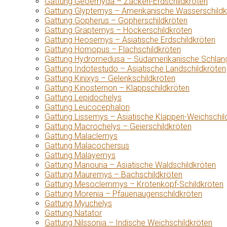
Gattung Geoemyda – Zacken-Erdschildkröten
Gattung Glyptemys – Amerikanische Wasserschildk
Gattung Gopherus – Gopherschildkröten
Gattung Graptemys – Höckerschildkröten
Gattung Heosemys – Asiatische Erdschildkröten
Gattung Homopus – Flachschildkröten
Gattung Hydromedusa – Südamerikanische Schlang
Gattung Indotestudo – Asiatische Landschildkröten
Gattung Kinixys – Gelenkschildkröten
Gattung Kinosternon – Klappschildkröten
Gattung Lepidochelys
Gattung Leucocephalon
Gattung Lissemys – Asiatische Klappen-Weichschil
Gattung Macrochelys – Geierschildkröten
Gattung Malaclemys
Gattung Malacochersus
Gattung Malayemys
Gattung Manouria – Asiatische Waldschildkröten
Gattung Mauremys – Bachschildkröten
Gattung Mesoclemmys – Krötenkopf-Schildkröten
Gattung Morenia – Pfauenaugenschildkröten
Gattung Myuchelys
Gattung Natator
Gattung Nilssonia – Indische Weichschildkröten