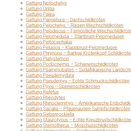
Gattung Notochelys
Gattung Orlitia
Gattung Palea
Gattung Pangshura – Dachschildkröten
Gattung Pelochelys – Riesen-Weichschildkröten
Gattung Pelodiscus – Fernöstliche Weichschildkröt
Gattung Pelomedusa – Starrbrust-Pelomedusen
Gattung Peltocephalus
Gattung Pelusios – Klappbrust-Pelomedusen
Gattung Phrynops – Bärtige Krötenkopf-Schildkröt
Gattung Platysternon
Gattung Podocnemis – Schienenschildkröten
Gattung Psammobates – Südafrikanische Landschi
Gattung Pseudemydura
Gattung Pseudemys – Echte Schmuckschildkröten
Gattung Pyxis – Spinnenschildkröten
Gattung Rafetus
Gattung Rheodytes
Gattung Rhinoclemmys – Amerikanische Erdschildk
Gattung Sacalia – Pfauenaugen-Sumpfschildkröten
Gattung Siebenrockiella
Gattung Staurotypus – Echte Kreuzbrustschildkröte
Gattung Sternotherus – Moschusschildkröten
Gattung Stigmochelys – Pantherschildkröten