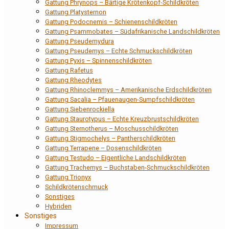
Gattung Phrynops – Bärtige Krötenkopf-Schildkröten
Gattung Platysternon
Gattung Podocnemis – Schienenschildkröten
Gattung Psammobates – Südafrikanische Landschildkröten
Gattung Pseudemydura
Gattung Pseudemys – Echte Schmuckschildkröten
Gattung Pyxis – Spinnenschildkröten
Gattung Rafetus
Gattung Rheodytes
Gattung Rhinoclemmys – Amerikanische Erdschildkröten
Gattung Sacalia – Pfauenaugen-Sumpfschildkröten
Gattung Siebenrockiella
Gattung Staurotypus – Echte Kreuzbrustschildkröten
Gattung Sternotherus – Moschusschildkröten
Gattung Stigmochelys – Pantherschildkröten
Gattung Terrapene – Dosenschildkröten
Gattung Testudo – Eigentliche Landschildkröten
Gattung Trachemys – Buchstaben-Schmuckschildkröten
Gattung Trionyx
Schildkrötenschmuck
Sonstiges
Hybriden
Sonstiges
Impressum