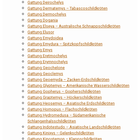
Gattung Deirochelys
Gattung Dermatemys – Tabascoschildkröten
Gattung Dermochelys
Gattung Dogania
Gattung Elseya – Australische Schnappschildkröten
Gattung Elusor
Gattung Emydoidea
Gattung Emydura – Spitzkopfschildkröten
Gattung Emys
Gattung Eretmochelys
Gattung Erymnochelys
Gattung Geochelone
Gattung Geoclemys
Gattung Geoemyda – Zacken-Erdschildkröten
Gattung Glyptemys – Amerikanische Wasserschildkröten
Gattung Gopherus – Gopherschildkröten
Gattung Graptemys – Höckerschildkröten
Gattung Heosemys – Asiatische Erdschildkröten
Gattung Homopus – Flachschildkröten
Gattung Hydromedusa – Südamerikanische
Schlangenhalsschildkröten
Gattung Indotestudo – Asiatische Landschildkröten
Gattung Kinixys – Gelenkschildkröten
Gattung Kinosternon – Klappschildkröten