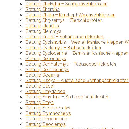
Gattung Chelydra – Schnappschildkröten
Gattung Chersina
Gattung Chitra – Kurzkopf-Weichschildkröten
Gattung Chrysemys – Zierschildkröten
Gattung Claudius
Gattung Clemmys
Gattung Cuora – Scharnierschildkröten
Gattung Cyclanorbis – Westafrikanische Klappen-W
Gattung Cyclemys – Blattschildkröten
Gattung Cycloderma – Zentralafrikanische Klappen
Gattung Deirochelys
Gattung Dermatemys – Tabascoschildkröten
Gattung Dermochelys
Gattung Dogania
Gattung Elseya – Australische Schnappschildkröten
Gattung Elusor
Gattung Emydoidea
Gattung Emydura – Spitzkopfschildkröten
Gattung Emys
Gattung Eretmochelys
Gattung Erymnochelys
Gattung Geochelone
Gattung Geoclemys