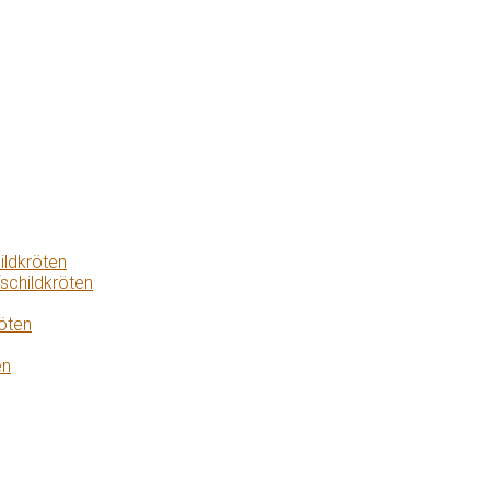
ildkröten
schildkröten
öten
en