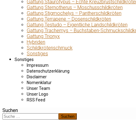
Gattung Staurotypus – Echte Kreuzbrustschildkröte
Gattung Sternotherus – Moschusschildkröten
Gattung Stigmochelys – Pantherschildkröten
Gattung Terrapene – Dosenschildkröten
Gattung Testudo – Eigentliche Landschildkröten
Gattung Trachemys – Buchstaben-Schmuckschildk
Gattung Trionyx
Hybriden
Schildkrötenschmuck
Sonstiges
Sonstiges
Impressum
Datenschutzerklärung
Disclaimer
Nomenklatur
Unser Team
Unser Logo
RSS Feed
Suchen
Suchen