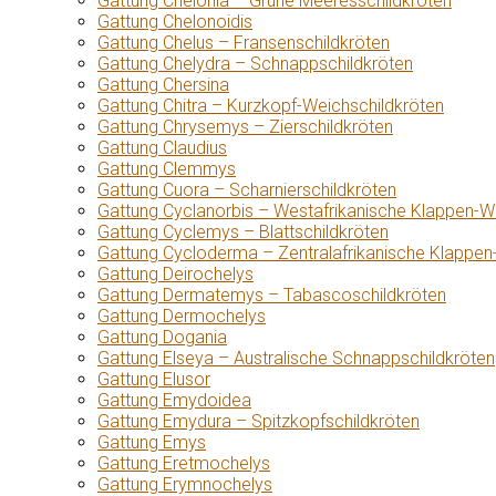
Gattung Chelonia – Grüne Meeresschildkröten
Gattung Chelonoidis
Gattung Chelus – Fransenschildkröten
Gattung Chelydra – Schnappschildkröten
Gattung Chersina
Gattung Chitra – Kurzkopf-Weichschildkröten
Gattung Chrysemys – Zierschildkröten
Gattung Claudius
Gattung Clemmys
Gattung Cuora – Scharnierschildkröten
Gattung Cyclanorbis – Westafrikanische Klappen-W
Gattung Cyclemys – Blattschildkröten
Gattung Cycloderma – Zentralafrikanische Klappen
Gattung Deirochelys
Gattung Dermatemys – Tabascoschildkröten
Gattung Dermochelys
Gattung Dogania
Gattung Elseya – Australische Schnappschildkröten
Gattung Elusor
Gattung Emydoidea
Gattung Emydura – Spitzkopfschildkröten
Gattung Emys
Gattung Eretmochelys
Gattung Erymnochelys