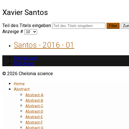
Xavier Santos
Teil des Titels eingeben
Filter
Zur
Anzeige #
Santos - 2016 - 01
Impressum
RSS Feed
© 2026 Chelonia science
Home
Abstract
Abstract-A
Abstract-B
Abstract-C
Abstract-D
Abstract-E
Abstract-F
Abstract-G