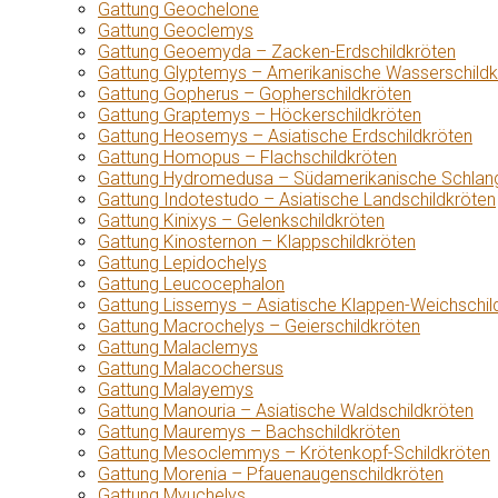
Gattung Geochelone
Gattung Geoclemys
Gattung Geoemyda – Zacken-Erdschildkröten
Gattung Glyptemys – Amerikanische Wasserschildk
Gattung Gopherus – Gopherschildkröten
Gattung Graptemys – Höckerschildkröten
Gattung Heosemys – Asiatische Erdschildkröten
Gattung Homopus – Flachschildkröten
Gattung Hydromedusa – Südamerikanische Schlang
Gattung Indotestudo – Asiatische Landschildkröten
Gattung Kinixys – Gelenkschildkröten
Gattung Kinosternon – Klappschildkröten
Gattung Lepidochelys
Gattung Leucocephalon
Gattung Lissemys – Asiatische Klappen-Weichschil
Gattung Macrochelys – Geierschildkröten
Gattung Malaclemys
Gattung Malacochersus
Gattung Malayemys
Gattung Manouria – Asiatische Waldschildkröten
Gattung Mauremys – Bachschildkröten
Gattung Mesoclemmys – Krötenkopf-Schildkröten
Gattung Morenia – Pfauenaugenschildkröten
Gattung Myuchelys