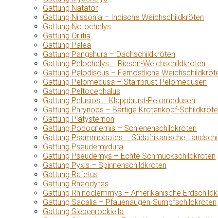
Gattung Natator
Gattung Nilssonia – Indische Weichschildkröten
Gattung Notochelys
Gattung Orlitia
Gattung Palea
Gattung Pangshura – Dachschildkröten
Gattung Pelochelys – Riesen-Weichschildkröten
Gattung Pelodiscus – Fernöstliche Weichschildkröt
Gattung Pelomedusa – Starrbrust-Pelomedusen
Gattung Peltocephalus
Gattung Pelusios – Klappbrust-Pelomedusen
Gattung Phrynops – Bärtige Krötenkopf-Schildkröt
Gattung Platysternon
Gattung Podocnemis – Schienenschildkröten
Gattung Psammobates – Südafrikanische Landschi
Gattung Pseudemydura
Gattung Pseudemys – Echte Schmuckschildkröten
Gattung Pyxis – Spinnenschildkröten
Gattung Rafetus
Gattung Rheodytes
Gattung Rhinoclemmys – Amerikanische Erdschildk
Gattung Sacalia – Pfauenaugen-Sumpfschildkröten
Gattung Siebenrockiella