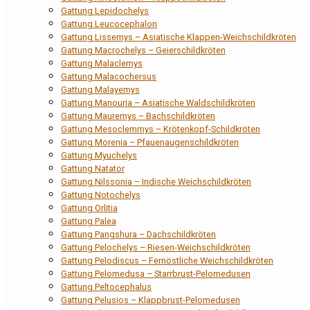
Gattung Lepidochelys
Gattung Leucocephalon
Gattung Lissemys – Asiatische Klappen-Weichschildkröten
Gattung Macrochelys – Geierschildkröten
Gattung Malaclemys
Gattung Malacochersus
Gattung Malayemys
Gattung Manouria – Asiatische Waldschildkröten
Gattung Mauremys – Bachschildkröten
Gattung Mesoclemmys – Krötenkopf-Schildkröten
Gattung Morenia – Pfauenaugenschildkröten
Gattung Myuchelys
Gattung Natator
Gattung Nilssonia – Indische Weichschildkröten
Gattung Notochelys
Gattung Orlitia
Gattung Palea
Gattung Pangshura – Dachschildkröten
Gattung Pelochelys – Riesen-Weichschildkröten
Gattung Pelodiscus – Fernöstliche Weichschildkröten
Gattung Pelomedusa – Starrbrust-Pelomedusen
Gattung Peltocephalus
Gattung Pelusios – Klappbrust-Pelomedusen