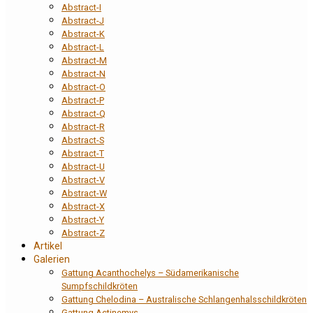
Abstract-I
Abstract-J
Abstract-K
Abstract-L
Abstract-M
Abstract-N
Abstract-O
Abstract-P
Abstract-Q
Abstract-R
Abstract-S
Abstract-T
Abstract-U
Abstract-V
Abstract-W
Abstract-X
Abstract-Y
Abstract-Z
Artikel
Galerien
Gattung Acanthochelys – Südamerikanische
Sumpfschildkröten
Gattung Chelodina – Australische Schlangenhalsschildkröten
Gattung Actinemys