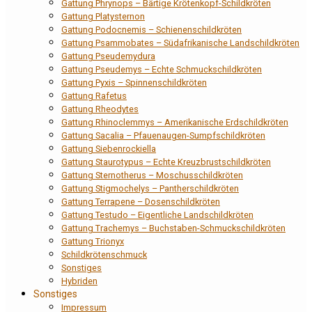
Gattung Phrynops – Bärtige Krötenkopf-Schildkröten
Gattung Platysternon
Gattung Podocnemis – Schienenschildkröten
Gattung Psammobates – Südafrikanische Landschildkröten
Gattung Pseudemydura
Gattung Pseudemys – Echte Schmuckschildkröten
Gattung Pyxis – Spinnenschildkröten
Gattung Rafetus
Gattung Rheodytes
Gattung Rhinoclemmys – Amerikanische Erdschildkröten
Gattung Sacalia – Pfauenaugen-Sumpfschildkröten
Gattung Siebenrockiella
Gattung Staurotypus – Echte Kreuzbrustschildkröten
Gattung Sternotherus – Moschusschildkröten
Gattung Stigmochelys – Pantherschildkröten
Gattung Terrapene – Dosenschildkröten
Gattung Testudo – Eigentliche Landschildkröten
Gattung Trachemys – Buchstaben-Schmuckschildkröten
Gattung Trionyx
Schildkrötenschmuck
Sonstiges
Hybriden
Sonstiges
Impressum