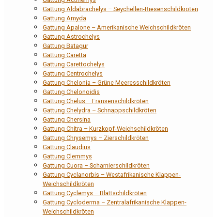
Gattung Aldabrachelys – Seychellen-Riesenschildkröten
Gattung Amyda
Gattung Apalone – Amerikanische Weichschildkröten
Gattung Astrochelys
Gattung Batagur
Gattung Caretta
Gattung Carettochelys
Gattung Centrochelys
Gattung Chelonia – Grüne Meeresschildkröten
Gattung Chelonoidis
Gattung Chelus – Fransenschildkröten
Gattung Chelydra – Schnappschildkröten
Gattung Chersina
Gattung Chitra – Kurzkopf-Weichschildkröten
Gattung Chrysemys – Zierschildkröten
Gattung Claudius
Gattung Clemmys
Gattung Cuora – Scharnierschildkröten
Gattung Cyclanorbis – Westafrikanische Klappen-
Weichschildkröten
Gattung Cyclemys – Blattschildkröten
Gattung Cycloderma – Zentralafrikanische Klappen-
Weichschildkröten