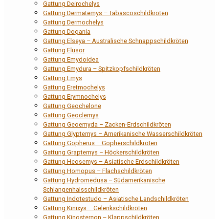
Gattung Deirochelys
Gattung Dermatemys – Tabascoschildkröten
Gattung Dermochelys
Gattung Dogania
Gattung Elseya – Australische Schnappschildkröten
Gattung Elusor
Gattung Emydoidea
Gattung Emydura – Spitzkopfschildkröten
Gattung Emys
Gattung Eretmochelys
Gattung Erymnochelys
Gattung Geochelone
Gattung Geoclemys
Gattung Geoemyda – Zacken-Erdschildkröten
Gattung Glyptemys – Amerikanische Wasserschildkröten
Gattung Gopherus – Gopherschildkröten
Gattung Graptemys – Höckerschildkröten
Gattung Heosemys – Asiatische Erdschildkröten
Gattung Homopus – Flachschildkröten
Gattung Hydromedusa – Südamerikanische
Schlangenhalsschildkröten
Gattung Indotestudo – Asiatische Landschildkröten
Gattung Kinixys – Gelenkschildkröten
Gattung Kinosternon – Klappschildkröten