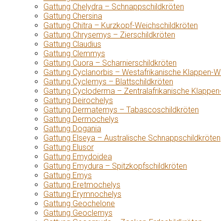
Gattung Chelydra – Schnappschildkröten
Gattung Chersina
Gattung Chitra – Kurzkopf-Weichschildkröten
Gattung Chrysemys – Zierschildkröten
Gattung Claudius
Gattung Clemmys
Gattung Cuora – Scharnierschildkröten
Gattung Cyclanorbis – Westafrikanische Klappen-W
Gattung Cyclemys – Blattschildkröten
Gattung Cycloderma – Zentralafrikanische Klappen
Gattung Deirochelys
Gattung Dermatemys – Tabascoschildkröten
Gattung Dermochelys
Gattung Dogania
Gattung Elseya – Australische Schnappschildkröten
Gattung Elusor
Gattung Emydoidea
Gattung Emydura – Spitzkopfschildkröten
Gattung Emys
Gattung Eretmochelys
Gattung Erymnochelys
Gattung Geochelone
Gattung Geoclemys