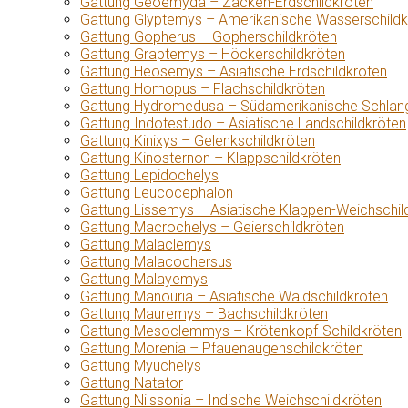
Gattung Geoemyda – Zacken-Erdschildkröten
Gattung Glyptemys – Amerikanische Wasserschildk
Gattung Gopherus – Gopherschildkröten
Gattung Graptemys – Höckerschildkröten
Gattung Heosemys – Asiatische Erdschildkröten
Gattung Homopus – Flachschildkröten
Gattung Hydromedusa – Südamerikanische Schlang
Gattung Indotestudo – Asiatische Landschildkröten
Gattung Kinixys – Gelenkschildkröten
Gattung Kinosternon – Klappschildkröten
Gattung Lepidochelys
Gattung Leucocephalon
Gattung Lissemys – Asiatische Klappen-Weichschil
Gattung Macrochelys – Geierschildkröten
Gattung Malaclemys
Gattung Malacochersus
Gattung Malayemys
Gattung Manouria – Asiatische Waldschildkröten
Gattung Mauremys – Bachschildkröten
Gattung Mesoclemmys – Krötenkopf-Schildkröten
Gattung Morenia – Pfauenaugenschildkröten
Gattung Myuchelys
Gattung Natator
Gattung Nilssonia – Indische Weichschildkröten