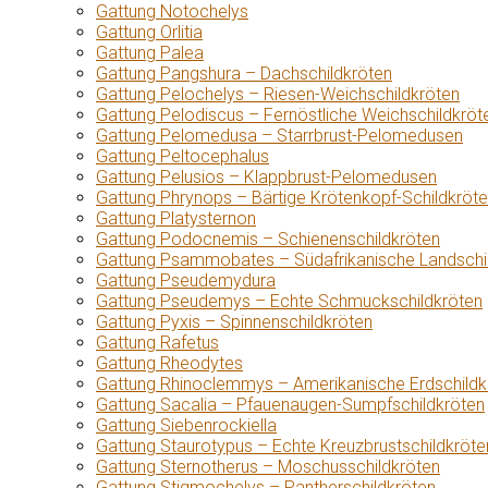
Gattung Notochelys
Gattung Orlitia
Gattung Palea
Gattung Pangshura – Dachschildkröten
Gattung Pelochelys – Riesen-Weichschildkröten
Gattung Pelodiscus – Fernöstliche Weichschildkröt
Gattung Pelomedusa – Starrbrust-Pelomedusen
Gattung Peltocephalus
Gattung Pelusios – Klappbrust-Pelomedusen
Gattung Phrynops – Bärtige Krötenkopf-Schildkröt
Gattung Platysternon
Gattung Podocnemis – Schienenschildkröten
Gattung Psammobates – Südafrikanische Landschi
Gattung Pseudemydura
Gattung Pseudemys – Echte Schmuckschildkröten
Gattung Pyxis – Spinnenschildkröten
Gattung Rafetus
Gattung Rheodytes
Gattung Rhinoclemmys – Amerikanische Erdschildk
Gattung Sacalia – Pfauenaugen-Sumpfschildkröten
Gattung Siebenrockiella
Gattung Staurotypus – Echte Kreuzbrustschildkröte
Gattung Sternotherus – Moschusschildkröten
Gattung Stigmochelys – Pantherschildkröten