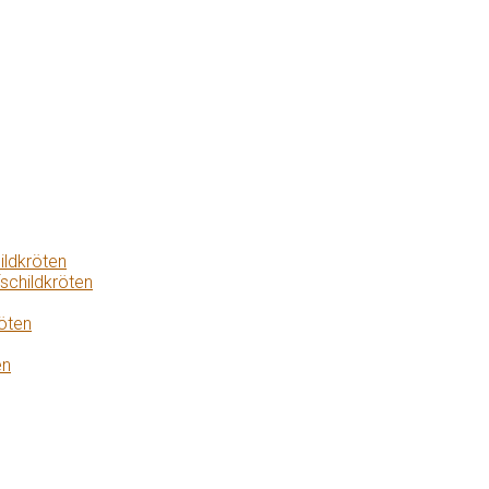
ildkröten
schildkröten
öten
en