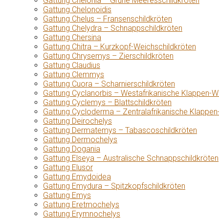
Gattung Chelonia – Grüne Meeresschildkröten
Gattung Chelonoidis
Gattung Chelus – Fransenschildkröten
Gattung Chelydra – Schnappschildkröten
Gattung Chersina
Gattung Chitra – Kurzkopf-Weichschildkröten
Gattung Chrysemys – Zierschildkröten
Gattung Claudius
Gattung Clemmys
Gattung Cuora – Scharnierschildkröten
Gattung Cyclanorbis – Westafrikanische Klappen-W
Gattung Cyclemys – Blattschildkröten
Gattung Cycloderma – Zentralafrikanische Klappen
Gattung Deirochelys
Gattung Dermatemys – Tabascoschildkröten
Gattung Dermochelys
Gattung Dogania
Gattung Elseya – Australische Schnappschildkröten
Gattung Elusor
Gattung Emydoidea
Gattung Emydura – Spitzkopfschildkröten
Gattung Emys
Gattung Eretmochelys
Gattung Erymnochelys