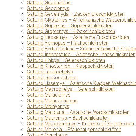
Gattung Geochelone
Gattung Geoclemys
Gattung Geoemyda – Zacken-Erdschildkröten
Gattung Glyptemys – Amerikanische Wasserschildk
Gattung Gopherus – Gopherschildkröten
Gattung Graptemys – Höckerschildkröten
Gattung Heosemys – Asiatische Erdschildkröten
Gattung Homopus – Flachschildkröten
Gattung Hydromedusa – Südamerikanische Schlang
Gattung Indotestudo – Asiatische Landschildkröten
Gattung Kinixys – Gelenkschildkröten
Gattung Kinosternon – Klappschildkröten
Gattung Lepidochelys
Gattung Leucocephalon
Gattung Lissemys – Asiatische Klappen-Weichschil
Gattung Macrochelys – Geierschildkröten
Gattung Malaclemys
Gattung Malacochersus
Gattung Malayemys
Gattung Manouria – Asiatische Waldschildkröten
Gattung Mauremys – Bachschildkröten
Gattung Mesoclemmys – Krötenkopf-Schildkröten
Gattung Morenia – Pfauenaugenschildkröten
Gattung Myuchelys