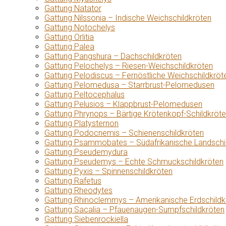
Gattung Natator
Gattung Nilssonia – Indische Weichschildkröten
Gattung Notochelys
Gattung Orlitia
Gattung Palea
Gattung Pangshura – Dachschildkröten
Gattung Pelochelys – Riesen-Weichschildkröten
Gattung Pelodiscus – Fernöstliche Weichschildkröt
Gattung Pelomedusa – Starrbrust-Pelomedusen
Gattung Peltocephalus
Gattung Pelusios – Klappbrust-Pelomedusen
Gattung Phrynops – Bärtige Krötenkopf-Schildkröt
Gattung Platysternon
Gattung Podocnemis – Schienenschildkröten
Gattung Psammobates – Südafrikanische Landschi
Gattung Pseudemydura
Gattung Pseudemys – Echte Schmuckschildkröten
Gattung Pyxis – Spinnenschildkröten
Gattung Rafetus
Gattung Rheodytes
Gattung Rhinoclemmys – Amerikanische Erdschildk
Gattung Sacalia – Pfauenaugen-Sumpfschildkröten
Gattung Siebenrockiella