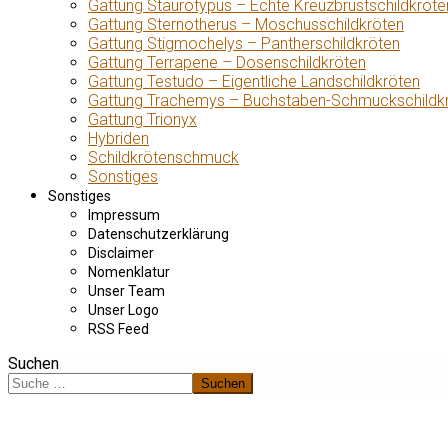
Gattung Staurotypus – Echte Kreuzbrustschildkröte
Gattung Sternotherus – Moschusschildkröten
Gattung Stigmochelys – Pantherschildkröten
Gattung Terrapene – Dosenschildkröten
Gattung Testudo – Eigentliche Landschildkröten
Gattung Trachemys – Buchstaben-Schmuckschildk
Gattung Trionyx
Hybriden
Schildkrötenschmuck
Sonstiges
Sonstiges
Impressum
Datenschutzerklärung
Disclaimer
Nomenklatur
Unser Team
Unser Logo
RSS Feed
Suchen
Suchen