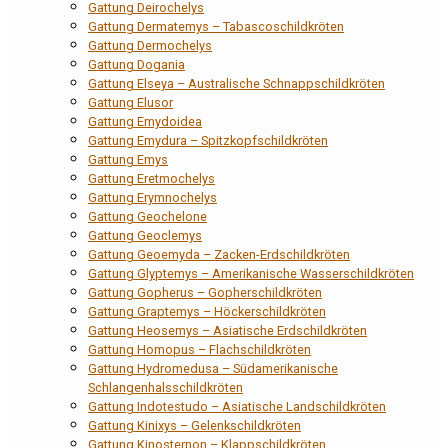
Gattung Deirochelys
Gattung Dermatemys – Tabascoschildkröten
Gattung Dermochelys
Gattung Dogania
Gattung Elseya – Australische Schnappschildkröten
Gattung Elusor
Gattung Emydoidea
Gattung Emydura – Spitzkopfschildkröten
Gattung Emys
Gattung Eretmochelys
Gattung Erymnochelys
Gattung Geochelone
Gattung Geoclemys
Gattung Geoemyda – Zacken-Erdschildkröten
Gattung Glyptemys – Amerikanische Wasserschildkröten
Gattung Gopherus – Gopherschildkröten
Gattung Graptemys – Höckerschildkröten
Gattung Heosemys – Asiatische Erdschildkröten
Gattung Homopus – Flachschildkröten
Gattung Hydromedusa – Südamerikanische
Schlangenhalsschildkröten
Gattung Indotestudo – Asiatische Landschildkröten
Gattung Kinixys – Gelenkschildkröten
Gattung Kinosternon – Klappschildkröten