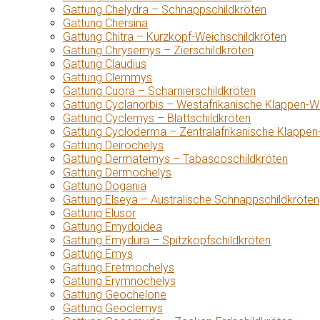
Gattung Chelydra – Schnappschildkröten
Gattung Chersina
Gattung Chitra – Kurzkopf-Weichschildkröten
Gattung Chrysemys – Zierschildkröten
Gattung Claudius
Gattung Clemmys
Gattung Cuora – Scharnierschildkröten
Gattung Cyclanorbis – Westafrikanische Klappen-W
Gattung Cyclemys – Blattschildkröten
Gattung Cycloderma – Zentralafrikanische Klappen
Gattung Deirochelys
Gattung Dermatemys – Tabascoschildkröten
Gattung Dermochelys
Gattung Dogania
Gattung Elseya – Australische Schnappschildkröten
Gattung Elusor
Gattung Emydoidea
Gattung Emydura – Spitzkopfschildkröten
Gattung Emys
Gattung Eretmochelys
Gattung Erymnochelys
Gattung Geochelone
Gattung Geoclemys