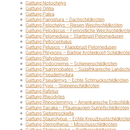
Gattung Notochelys
Gattung Orlitia
Gattung Palea
Gattung Pangshura – Dachschildkröten
Gattung Pelochelys – Riesen-Weichschildkröten
Gattung Pelodiscus – Fernöstliche Weichschildkröt
Gattung Pelomedusa – Starrbrust-Pelomedusen
Gattung Peltocephalus
Gattung Pelusios – Klappbrust-Pelomedusen
Gattung Phrynops – Bärtige Krötenkopf-Schildkröt
Gattung Platysternon
Gattung Podocnemis – Schienenschildkröten
Gattung Psammobates – Südafrikanische Landschi
Gattung Pseudemydura
Gattung Pseudemys – Echte Schmuckschildkröten
Gattung Pyxis – Spinnenschildkröten
Gattung Rafetus
Gattung Rheodytes
Gattung Rhinoclemmys – Amerikanische Erdschildk
Gattung Sacalia – Pfauenaugen-Sumpfschildkröten
Gattung Siebenrockiella
Gattung Staurotypus – Echte Kreuzbrustschildkröte
Gattung Sternotherus – Moschusschildkröten
Gattung Stigmochelys – Pantherschildkröten