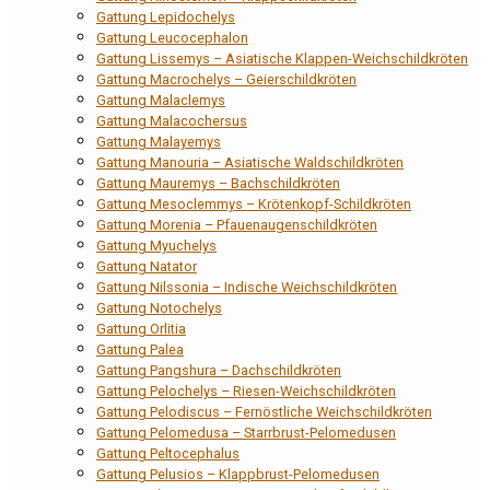
Gattung Lepidochelys
Gattung Leucocephalon
Gattung Lissemys – Asiatische Klappen-Weichschildkröten
Gattung Macrochelys – Geierschildkröten
Gattung Malaclemys
Gattung Malacochersus
Gattung Malayemys
Gattung Manouria – Asiatische Waldschildkröten
Gattung Mauremys – Bachschildkröten
Gattung Mesoclemmys – Krötenkopf-Schildkröten
Gattung Morenia – Pfauenaugenschildkröten
Gattung Myuchelys
Gattung Natator
Gattung Nilssonia – Indische Weichschildkröten
Gattung Notochelys
Gattung Orlitia
Gattung Palea
Gattung Pangshura – Dachschildkröten
Gattung Pelochelys – Riesen-Weichschildkröten
Gattung Pelodiscus – Fernöstliche Weichschildkröten
Gattung Pelomedusa – Starrbrust-Pelomedusen
Gattung Peltocephalus
Gattung Pelusios – Klappbrust-Pelomedusen