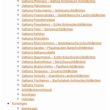
Gattung Phrynops – Bärtige Krötenkopf-Schildkröten
Gattung Platysternon
Gattung Podocnemis – Schienenschildkröten
Gattung Psammobates – Südafrikanische Landschildkröten
Gattung Pseudemydura
Gattung Pseudemys – Echte Schmuckschildkröten
Gattung Pyxis – Spinnenschildkröten
Gattung Rafetus
Gattung Rheodytes
Gattung Rhinoclemmys – Amerikanische Erdschildkröten
Gattung Sacalia – Pfauenaugen-Sumpfschildkröten
Gattung Siebenrockiella
Gattung Staurotypus – Echte Kreuzbrustschildkröten
Gattung Sternotherus – Moschusschildkröten
Gattung Stigmochelys – Pantherschildkröten
Gattung Terrapene – Dosenschildkröten
Gattung Testudo – Eigentliche Landschildkröten
Gattung Trachemys – Buchstaben-Schmuckschildkröten
Gattung Trionyx
Schildkrötenschmuck
Sonstiges
Hybriden
Sonstiges
Impressum