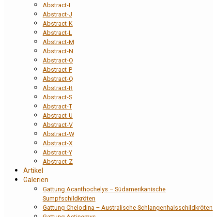
Abstract-I
Abstract-J
Abstract-K
Abstract-L
Abstract-M
Abstract-N
Abstract-O
Abstract-P
Abstract-Q
Abstract-R
Abstract-S
Abstract-T
Abstract-U
Abstract-V
Abstract-W
Abstract-X
Abstract-Y
Abstract-Z
Artikel
Galerien
Gattung Acanthochelys – Südamerikanische
Sumpfschildkröten
Gattung Chelodina – Australische Schlangenhalsschildkröten
Gattung Actinemys