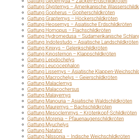
Gattung Geoemyda – Zacken-Erdschildkröten
Gattung Glyptemys – Amerikanische Wasserschildk
Gattung Gopherus – Gopherschildkröten
Gattung Graptemys – Höckerschildkröten
Gattung Heosemys – Asiatische Erdschildkröten
Gattung Homopus – Flachschildkröten
Gattung Hydromedusa – Südamerikanische Schlang
Gattung Indotestudo – Asiatische Landschildkröten
Gattung Kinixys – Gelenkschildkröten
Gattung Kinosternon – Klappschildkröten
Gattung Lepidochelys
Gattung Leucocephalon
Gattung Lissemys – Asiatische Klappen-Weichschil
Gattung Macrochelys – Geierschildkröten
Gattung Malaclemys
Gattung Malacochersus
Gattung Malayemys
Gattung Manouria – Asiatische Waldschildkröten
Gattung Mauremys – Bachschildkröten
Gattung Mesoclemmys – Krötenkopf-Schildkröten
Gattung Morenia – Pfauenaugenschildkröten
Gattung Myuchelys
Gattung Natator
Gattung Nilssonia – Indische Weichschildkröten