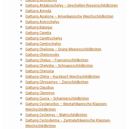
Gattung Aldabrachelys – Seychellen-Riesenschildkröten
Gattung Amyda
Gattung Apalone – Amerikanische Weichschildkröten
Gattung Astrochelys
Gattung Batagur
Gattung Caretta
Gattung Carettochelys
Gattung Centrochelys
Gattung Chelonia – Grüne Meeresschildkröten
Gattung Chelonoidis
Gattung Chelus – Fransenschildkröten
Gattung Chelydra – Schnappschildkröten
Gattung Chersina
Gattung Chitra – Kurzkopf-Weichschildkröten
Gattung Chrysemys – Zierschildkröten
Gattung Claudius
Gattung Clemmys
Gattung Cuora – Scharnierschildkröten
Gattung Cyclanorbis – Westafrikanische Klappen-
Weichschildkröten
Gattung Cyclemys – Blattschildkröten
Gattung Cycloderma – Zentralafrikanische Klappen-
Weichschildkröten