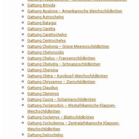
Gattung Amyda
Gattung Apalone – Amerikanische Weichschildkröten
Gattung Astrochelys
Gattung Batagur
Gattung Caretta
Gattung Carettochelys
Gattung Centrochelys
Gattung Chelonia – Grüne Meeresschildkröten
Gattung Chelonoidis
Gattung Chelus – Fransenschildkröten
Gattung Chelydra – Schnappschildkröten
Gattung Chersina
Gattung Chitra – Kurzkopf-Weichschildkröten
Gattung Chrysemys – Zierschildkröten
Gattung Claudius
Gattung Clemmys
Gattung Cuora – Scharnierschildkröten
Gattung Cyclanorbis – Westafrikanische Klappen-
Weichschildkröten
Gattung Cyclemys – Blattschildkröten
Gattung Cycloderma – Zentralafrikanische Klappen-
Weichschildkröten
Gattung Deirochelys