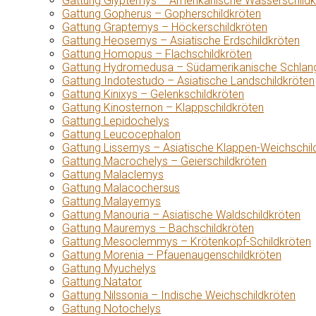
Gattung Glyptemys – Amerikanische Wasserschildk
Gattung Gopherus – Gopherschildkröten
Gattung Graptemys – Höckerschildkröten
Gattung Heosemys – Asiatische Erdschildkröten
Gattung Homopus – Flachschildkröten
Gattung Hydromedusa – Südamerikanische Schlang
Gattung Indotestudo – Asiatische Landschildkröten
Gattung Kinixys – Gelenkschildkröten
Gattung Kinosternon – Klappschildkröten
Gattung Lepidochelys
Gattung Leucocephalon
Gattung Lissemys – Asiatische Klappen-Weichschil
Gattung Macrochelys – Geierschildkröten
Gattung Malaclemys
Gattung Malacochersus
Gattung Malayemys
Gattung Manouria – Asiatische Waldschildkröten
Gattung Mauremys – Bachschildkröten
Gattung Mesoclemmys – Krötenkopf-Schildkröten
Gattung Morenia – Pfauenaugenschildkröten
Gattung Myuchelys
Gattung Natator
Gattung Nilssonia – Indische Weichschildkröten
Gattung Notochelys