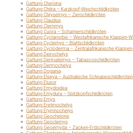
Gattung Chersina
Gattung Chitra – Kurzkopf-Weichschildkröten
Gattung Chrysemys – Zierschildkröten
Gattung Claudius
Gattung Clemmys
Gattung Cuora – Scharnierschildkröten
Gattung Cyclanorbis – Westafrikanische Klappen-W
Gattung Cyclemys – Blattschildkröten
Gattung Cycloderma – Zentralafrikanische Klappen
Gattung Deirochelys
Gattung Dermatemys – Tabascoschildkröten
Gattung Dermochelys
Gattung Dogania
Gattung Elseya – Australische Schnappschildkröten
Gattung Elusor
Gattung Emydoidea
Gattung Emydura – Spitzkopfschildkröten
Gattung Emys
Gattung Eretmochelys
Gattung Erymnochelys
Gattung Geochelone
Gattung Geoclemys
Gattung Geoemyda – Zacken-Erdschildkröten