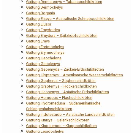
Gattung Dermatemys – Tabascoschildkröten
Gattung Dermochelys
Gattung Dogania
Gattung Elseya – Australische Schnappschildkröten
Gattung Elusor
Gattung Emydoidea
Gattung Emydura – Spitzkopfschildkröten
Gattung Emys
Gattung Eretmochelys
Gattung Erymnochelys
Gattung Geochelone
Gattung Geoclemys
Gattung Geoemyda – Zacken-Erdschildkröten
Gattung Glyptemys – Amerikanische Wasserschildkröten
Gattung Gopherus – Gopherschildkröten
Gattung Graptemys – Höckerschildkröten
Gattung Heosemys – Asiatische Erdschildkröten
Gattung Homopus – Flachschildkröten
Gattung Hydromedusa – Südamerikanische
Schlangenhalsschildkröten
Gattung Indotestudo – Asiatische Landschildkröten
Gattung Kinixys – Gelenkschildkröten
Gattung Kinosternon – Klappschildkröten
Gattung Lepidochelys