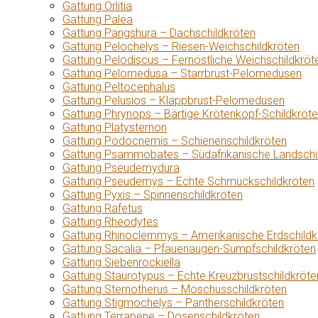
Gattung Orlitia
Gattung Palea
Gattung Pangshura – Dachschildkröten
Gattung Pelochelys – Riesen-Weichschildkröten
Gattung Pelodiscus – Fernöstliche Weichschildkröt
Gattung Pelomedusa – Starrbrust-Pelomedusen
Gattung Peltocephalus
Gattung Pelusios – Klappbrust-Pelomedusen
Gattung Phrynops – Bärtige Krötenkopf-Schildkröt
Gattung Platysternon
Gattung Podocnemis – Schienenschildkröten
Gattung Psammobates – Südafrikanische Landschi
Gattung Pseudemydura
Gattung Pseudemys – Echte Schmuckschildkröten
Gattung Pyxis – Spinnenschildkröten
Gattung Rafetus
Gattung Rheodytes
Gattung Rhinoclemmys – Amerikanische Erdschildk
Gattung Sacalia – Pfauenaugen-Sumpfschildkröten
Gattung Siebenrockiella
Gattung Staurotypus – Echte Kreuzbrustschildkröte
Gattung Sternotherus – Moschusschildkröten
Gattung Stigmochelys – Pantherschildkröten
Gattung Terrapene – Dosenschildkröten