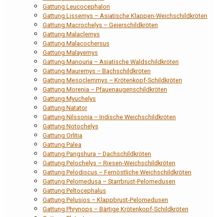
Gattung Leucocephalon
Gattung Lissemys – Asiatische Klappen-Weichschildkröten
Gattung Macrochelys – Geierschildkröten
Gattung Malaclemys
Gattung Malacochersus
Gattung Malayemys
Gattung Manouria – Asiatische Waldschildkröten
Gattung Mauremys – Bachschildkröten
Gattung Mesoclemmys – Krötenkopf-Schildkröten
Gattung Morenia – Pfauenaugenschildkröten
Gattung Myuchelys
Gattung Natator
Gattung Nilssonia – Indische Weichschildkröten
Gattung Notochelys
Gattung Orlitia
Gattung Palea
Gattung Pangshura – Dachschildkröten
Gattung Pelochelys – Riesen-Weichschildkröten
Gattung Pelodiscus – Fernöstliche Weichschildkröten
Gattung Pelomedusa – Starrbrust-Pelomedusen
Gattung Peltocephalus
Gattung Pelusios – Klappbrust-Pelomedusen
Gattung Phrynops – Bärtige Krötenkopf-Schildkröten