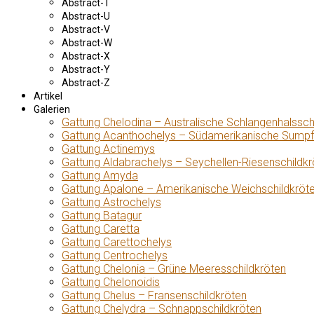
Abstract-T
Abstract-U
Abstract-V
Abstract-W
Abstract-X
Abstract-Y
Abstract-Z
Artikel
Galerien
Gattung Chelodina – Australische Schlangenhalssch
Gattung Acanthochelys – Südamerikanische Sumpf
Gattung Actinemys
Gattung Aldabrachelys – Seychellen-Riesenschildkr
Gattung Amyda
Gattung Apalone – Amerikanische Weichschildkröt
Gattung Astrochelys
Gattung Batagur
Gattung Caretta
Gattung Carettochelys
Gattung Centrochelys
Gattung Chelonia – Grüne Meeresschildkröten
Gattung Chelonoidis
Gattung Chelus – Fransenschildkröten
Gattung Chelydra – Schnappschildkröten