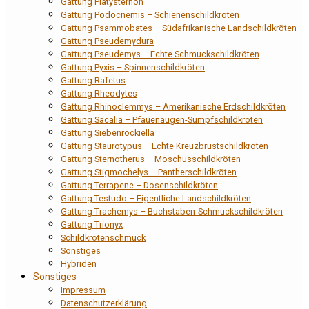
Gattung Platysternon
Gattung Podocnemis – Schienenschildkröten
Gattung Psammobates – Südafrikanische Landschildkröten
Gattung Pseudemydura
Gattung Pseudemys – Echte Schmuckschildkröten
Gattung Pyxis – Spinnenschildkröten
Gattung Rafetus
Gattung Rheodytes
Gattung Rhinoclemmys – Amerikanische Erdschildkröten
Gattung Sacalia – Pfauenaugen-Sumpfschildkröten
Gattung Siebenrockiella
Gattung Staurotypus – Echte Kreuzbrustschildkröten
Gattung Sternotherus – Moschusschildkröten
Gattung Stigmochelys – Pantherschildkröten
Gattung Terrapene – Dosenschildkröten
Gattung Testudo – Eigentliche Landschildkröten
Gattung Trachemys – Buchstaben-Schmuckschildkröten
Gattung Trionyx
Schildkrötenschmuck
Sonstiges
Hybriden
Sonstiges
Impressum
Datenschutzerklärung