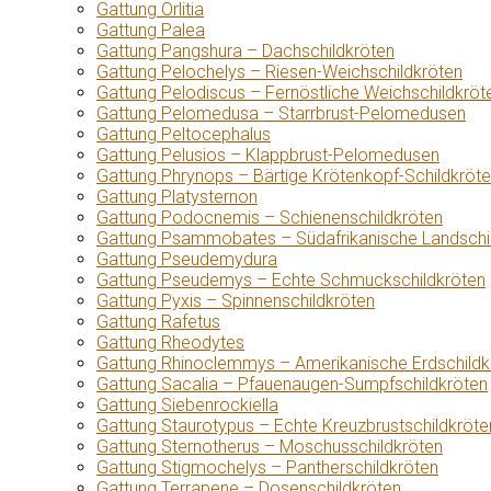
Gattung Orlitia
Gattung Palea
Gattung Pangshura – Dachschildkröten
Gattung Pelochelys – Riesen-Weichschildkröten
Gattung Pelodiscus – Fernöstliche Weichschildkröt
Gattung Pelomedusa – Starrbrust-Pelomedusen
Gattung Peltocephalus
Gattung Pelusios – Klappbrust-Pelomedusen
Gattung Phrynops – Bärtige Krötenkopf-Schildkröt
Gattung Platysternon
Gattung Podocnemis – Schienenschildkröten
Gattung Psammobates – Südafrikanische Landschi
Gattung Pseudemydura
Gattung Pseudemys – Echte Schmuckschildkröten
Gattung Pyxis – Spinnenschildkröten
Gattung Rafetus
Gattung Rheodytes
Gattung Rhinoclemmys – Amerikanische Erdschildk
Gattung Sacalia – Pfauenaugen-Sumpfschildkröten
Gattung Siebenrockiella
Gattung Staurotypus – Echte Kreuzbrustschildkröte
Gattung Sternotherus – Moschusschildkröten
Gattung Stigmochelys – Pantherschildkröten
Gattung Terrapene – Dosenschildkröten