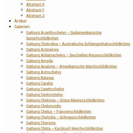
Abstract-X
Abstract-Y
Abstract-Z
Artikel
Galerien
Gattung Acanthochelys – Südamerikanische
Sumpfschildkröten
Gattung Chelodina – Australische Schlangenhalsschildkröten
Gattung Actinemys
Gattung Aldabrachelys – Seychellen-Riesenschildkröten
Gattung Amyda
Gattung Apalone – Amerikanische Weichschildkröten
Gattung Astrochelys
Gattung Batagur
Gattung Caretta
Gattung Carettochelys
Gattung Centrochelys
Gattung Chelonia – Grüne Meeresschildkröten
Gattung Chelonoidis
Gattung Chelus – Fransenschildkröten
Gattung Chelydra – Schnappschildkröten
Gattung Chersina
Gattung Chitra – Kurzkopf-Weichschildkröten