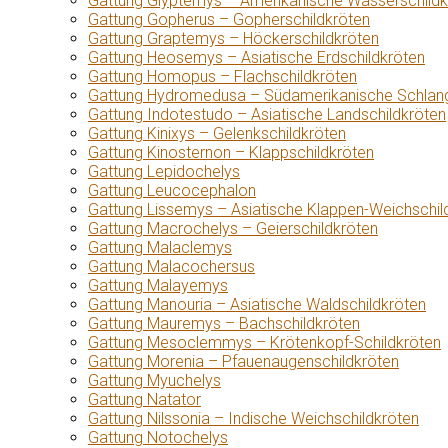
Gattung Glyptemys – Amerikanische Wasserschildk
Gattung Gopherus – Gopherschildkröten
Gattung Graptemys – Höckerschildkröten
Gattung Heosemys – Asiatische Erdschildkröten
Gattung Homopus – Flachschildkröten
Gattung Hydromedusa – Südamerikanische Schlang
Gattung Indotestudo – Asiatische Landschildkröten
Gattung Kinixys – Gelenkschildkröten
Gattung Kinosternon – Klappschildkröten
Gattung Lepidochelys
Gattung Leucocephalon
Gattung Lissemys – Asiatische Klappen-Weichschil
Gattung Macrochelys – Geierschildkröten
Gattung Malaclemys
Gattung Malacochersus
Gattung Malayemys
Gattung Manouria – Asiatische Waldschildkröten
Gattung Mauremys – Bachschildkröten
Gattung Mesoclemmys – Krötenkopf-Schildkröten
Gattung Morenia – Pfauenaugenschildkröten
Gattung Myuchelys
Gattung Natator
Gattung Nilssonia – Indische Weichschildkröten
Gattung Notochelys