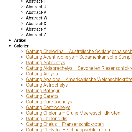
Abstract-T
Abstract-U
Abstract-V
Abstract-W
Abstract-X
Abstract-Y
Abstract-Z
Artikel
Galerien
Gattung Chelodina – Australische Schlangenhalssch
Gattung Acanthochelys – Südamerikanische Sumpf
Gattung Actinemys
Gattung Aldabrachelys – Seychellen-Riesenschildkr
Gattung Amyda
Gattung Apalone – Amerikanische Weichschildkröt
Gattung Astrochelys
Gattung Batagur
Gattung Caretta
Gattung Carettochelys
Gattung Centrochelys
Gattung Chelonia – Grüne Meeresschildkröten
Gattung Chelonoidis
Gattung Chelus – Fransenschildkröten
Gattung Chelydra – Schnappschildkröten