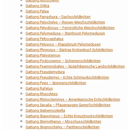
Gattung Notochelys
Gattung Orlitia
Gattung Palea
Gattung Pangshura – Dachschildkröten
Gattung Pelochelys – Riesen-Weichschildkröten
Gattung Pelodiscus – Fernöstliche Weichschildkröten
Gattung Pelomedusa – Starrbrust-Pelomedusen
Gattung Peltocephalus
Gattung Pelusios – Klappbrust-Pelomedusen
Gattung Phrynops – Bärtige Krötenkopf-Schildkröten
Gattung Platysternon
Gattung Podocnemis – Schienenschildkröten
Gattung Psammobates – Südafrikanische Landschildkröten
Gattung Pseudemydura
Gattung Pseudemys – Echte Schmuckschildkröten
Gattung Pyxis – Spinnenschildkröten
Gattung Rafetus
Gattung Rheodytes
Gattung Rhinoclemmys – Amerikanische Erdschildkröten
Gattung Sacalia – Pfauenaugen-Sumpfschildkröten
Gattung Siebenrockiella
Gattung Staurotypus – Echte Kreuzbrustschildkröten
Gattung Sternotherus – Moschusschildkröten
Gattung Stigmochelys – Pantherschildkröten