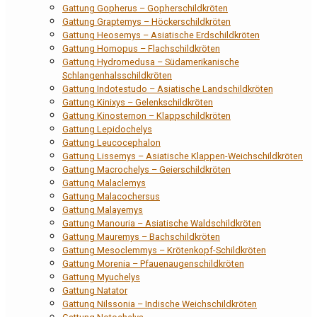
Gattung Gopherus – Gopherschildkröten
Gattung Graptemys – Höckerschildkröten
Gattung Heosemys – Asiatische Erdschildkröten
Gattung Homopus – Flachschildkröten
Gattung Hydromedusa – Südamerikanische
Schlangenhalsschildkröten
Gattung Indotestudo – Asiatische Landschildkröten
Gattung Kinixys – Gelenkschildkröten
Gattung Kinosternon – Klappschildkröten
Gattung Lepidochelys
Gattung Leucocephalon
Gattung Lissemys – Asiatische Klappen-Weichschildkröten
Gattung Macrochelys – Geierschildkröten
Gattung Malaclemys
Gattung Malacochersus
Gattung Malayemys
Gattung Manouria – Asiatische Waldschildkröten
Gattung Mauremys – Bachschildkröten
Gattung Mesoclemmys – Krötenkopf-Schildkröten
Gattung Morenia – Pfauenaugenschildkröten
Gattung Myuchelys
Gattung Natator
Gattung Nilssonia – Indische Weichschildkröten