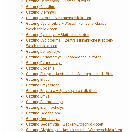
Gattung Chrysemys – Zierschildkröten
Gattung Claudius
Gattung Clemmys
Gattung Cuora – Scharnierschildkröten
Gattung Cyclanorbis – Westafrikanische Klappen-
Weichschildkröten
Gattung Cyclemys – Blattschildkröten
Gattung Cycloderma – Zentralafrikanische Klappen-
Weichschildkröten
Gattung Deirochelys
Gattung Dermatemys – Tabascoschildkröten
Gattung Dermochelys
Gattung Dogania
Gattung Elseya – Australische Schnappschildkröten
Gattung Elusor
Gattung Emydoidea
Gattung Emydura – Spitzkopfschildkröten
Gattung Emys
Gattung Eretmochelys
Gattung Erymnochelys
Gattung Geochelone
Gattung Geoclemys
Gattung Geoemyda – Zacken-Erdschildkröten
Gattung Glyptemys – Amerikanische Wasserschildkröten