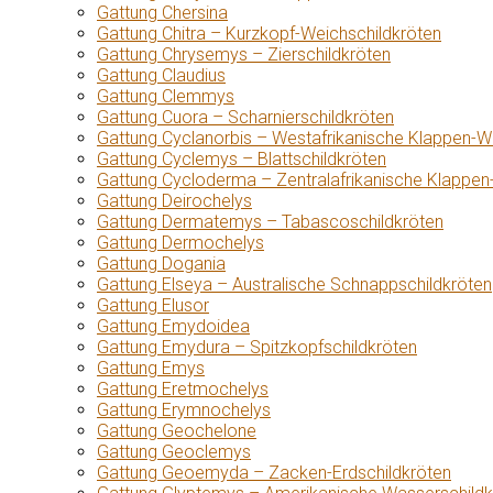
Gattung Chersina
Gattung Chitra – Kurzkopf-Weichschildkröten
Gattung Chrysemys – Zierschildkröten
Gattung Claudius
Gattung Clemmys
Gattung Cuora – Scharnierschildkröten
Gattung Cyclanorbis – Westafrikanische Klappen-W
Gattung Cyclemys – Blattschildkröten
Gattung Cycloderma – Zentralafrikanische Klappen
Gattung Deirochelys
Gattung Dermatemys – Tabascoschildkröten
Gattung Dermochelys
Gattung Dogania
Gattung Elseya – Australische Schnappschildkröten
Gattung Elusor
Gattung Emydoidea
Gattung Emydura – Spitzkopfschildkröten
Gattung Emys
Gattung Eretmochelys
Gattung Erymnochelys
Gattung Geochelone
Gattung Geoclemys
Gattung Geoemyda – Zacken-Erdschildkröten