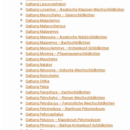
Gattung Leucocephalon
Gattung Lissemys – Asiatische Klappen-Weichschildkröten
Gattung Macrochelys – Geierschildkröten
Gattung Malaclemys
Gattung Malacochersus
Gattung Malayemys
Gattung Manouria – Asiatische Waldschildkröten
Gattung Mauremys – Bachschildkröten
Gattung Mesoclemmys – Krötenkopf-Schildkröten
Gattung Morenia – Pfauenaugenschildkröten
Gattung Myuchelys
Gattung Natator
Gattung Nilssonia – Indische Weichschildkröten
Gattung Notochelys
Gattung Orlitia
Gattung Palea
Gattung Pangshura – Dachschildkröten
Gattung Pelochelys – Riesen-Weichschildkröten
Gattung Pelodiscus – Fernöstliche Weichschildkröten
Gattung Pelomedusa – Starrbrust-Pelomedusen
Gattung Peltocephalus
Gattung Pelusios – Klappbrust-Pelomedusen
Gattung Phrynops – Bärtige Krötenkopf-Schildkröten