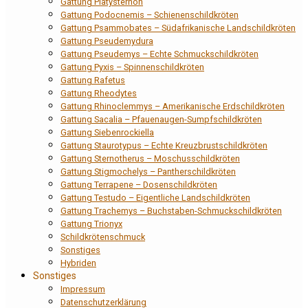
Gattung Platysternon
Gattung Podocnemis – Schienenschildkröten
Gattung Psammobates – Südafrikanische Landschildkröten
Gattung Pseudemydura
Gattung Pseudemys – Echte Schmuckschildkröten
Gattung Pyxis – Spinnenschildkröten
Gattung Rafetus
Gattung Rheodytes
Gattung Rhinoclemmys – Amerikanische Erdschildkröten
Gattung Sacalia – Pfauenaugen-Sumpfschildkröten
Gattung Siebenrockiella
Gattung Staurotypus – Echte Kreuzbrustschildkröten
Gattung Sternotherus – Moschusschildkröten
Gattung Stigmochelys – Pantherschildkröten
Gattung Terrapene – Dosenschildkröten
Gattung Testudo – Eigentliche Landschildkröten
Gattung Trachemys – Buchstaben-Schmuckschildkröten
Gattung Trionyx
Schildkrötenschmuck
Sonstiges
Hybriden
Sonstiges
Impressum
Datenschutzerklärung