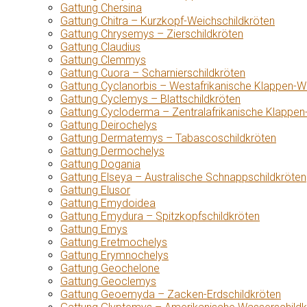
Gattung Chersina
Gattung Chitra – Kurzkopf-Weichschildkröten
Gattung Chrysemys – Zierschildkröten
Gattung Claudius
Gattung Clemmys
Gattung Cuora – Scharnierschildkröten
Gattung Cyclanorbis – Westafrikanische Klappen-W
Gattung Cyclemys – Blattschildkröten
Gattung Cycloderma – Zentralafrikanische Klappen
Gattung Deirochelys
Gattung Dermatemys – Tabascoschildkröten
Gattung Dermochelys
Gattung Dogania
Gattung Elseya – Australische Schnappschildkröten
Gattung Elusor
Gattung Emydoidea
Gattung Emydura – Spitzkopfschildkröten
Gattung Emys
Gattung Eretmochelys
Gattung Erymnochelys
Gattung Geochelone
Gattung Geoclemys
Gattung Geoemyda – Zacken-Erdschildkröten