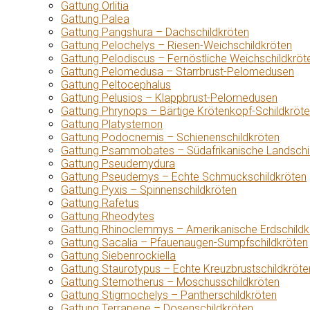
Gattung Orlitia
Gattung Palea
Gattung Pangshura – Dachschildkröten
Gattung Pelochelys – Riesen-Weichschildkröten
Gattung Pelodiscus – Fernöstliche Weichschildkröt
Gattung Pelomedusa – Starrbrust-Pelomedusen
Gattung Peltocephalus
Gattung Pelusios – Klappbrust-Pelomedusen
Gattung Phrynops – Bärtige Krötenkopf-Schildkröt
Gattung Platysternon
Gattung Podocnemis – Schienenschildkröten
Gattung Psammobates – Südafrikanische Landschi
Gattung Pseudemydura
Gattung Pseudemys – Echte Schmuckschildkröten
Gattung Pyxis – Spinnenschildkröten
Gattung Rafetus
Gattung Rheodytes
Gattung Rhinoclemmys – Amerikanische Erdschildk
Gattung Sacalia – Pfauenaugen-Sumpfschildkröten
Gattung Siebenrockiella
Gattung Staurotypus – Echte Kreuzbrustschildkröte
Gattung Sternotherus – Moschusschildkröten
Gattung Stigmochelys – Pantherschildkröten
Gattung Terrapene – Dosenschildkröten