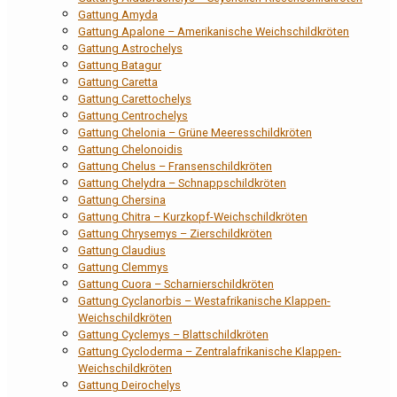
Gattung Amyda
Gattung Apalone – Amerikanische Weichschildkröten
Gattung Astrochelys
Gattung Batagur
Gattung Caretta
Gattung Carettochelys
Gattung Centrochelys
Gattung Chelonia – Grüne Meeresschildkröten
Gattung Chelonoidis
Gattung Chelus – Fransenschildkröten
Gattung Chelydra – Schnappschildkröten
Gattung Chersina
Gattung Chitra – Kurzkopf-Weichschildkröten
Gattung Chrysemys – Zierschildkröten
Gattung Claudius
Gattung Clemmys
Gattung Cuora – Scharnierschildkröten
Gattung Cyclanorbis – Westafrikanische Klappen-
Weichschildkröten
Gattung Cyclemys – Blattschildkröten
Gattung Cycloderma – Zentralafrikanische Klappen-
Weichschildkröten
Gattung Deirochelys