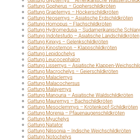
Gattung Glyptemys – Amerikanische Wasserschildk
Gattung Gopherus – Gopherschildkröten
Gattung Graptemys – Höckerschildkröten
Gattung Heosemys – Asiatische Erdschildkröten
Gattung Homopus – Flachschildkröten
Gattung Hydromedusa – Südamerikanische Schlang
Gattung Indotestudo – Asiatische Landschildkröten
Gattung Kinixys – Gelenkschildkröten
Gattung Kinosternon – Klappschildkröten
Gattung Lepidochelys
Gattung Leucocephalon
Gattung Lissemys – Asiatische Klappen-Weichschil
Gattung Macrochelys – Geierschildkröten
Gattung Malaclemys
Gattung Malacochersus
Gattung Malayemys
Gattung Manouria – Asiatische Waldschildkröten
Gattung Mauremys – Bachschildkröten
Gattung Mesoclemmys – Krötenkopf-Schildkröten
Gattung Morenia – Pfauenaugenschildkröten
Gattung Myuchelys
Gattung Natator
Gattung Nilssonia – Indische Weichschildkröten
Gattung Notochelys