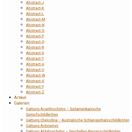
Abstract-J
Abstract-K
Abstract-L
Abstract-M
Abstract-N
Abstract-O
Abstract-P
Abstract-Q
Abstract-R
Abstract-S
Abstract-T
Abstract-U
Abstract-V
Abstract-W
Abstract-X
Abstract-Y
Abstract-Z
Artikel
Galerien
Gattung Acanthochelys – Südamerikanische
Sumpfschildkröten
Gattung Chelodina – Australische Schlangenhalsschildkröten
Gattung Actinemys
Gattung Aldabrachelys – Seychellen-Riesenschildkröten