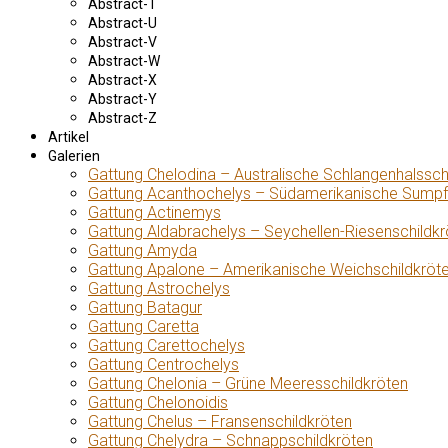
Abstract-T
Abstract-U
Abstract-V
Abstract-W
Abstract-X
Abstract-Y
Abstract-Z
Artikel
Galerien
Gattung Chelodina – Australische Schlangenhalssch
Gattung Acanthochelys – Südamerikanische Sumpf
Gattung Actinemys
Gattung Aldabrachelys – Seychellen-Riesenschildkr
Gattung Amyda
Gattung Apalone – Amerikanische Weichschildkröt
Gattung Astrochelys
Gattung Batagur
Gattung Caretta
Gattung Carettochelys
Gattung Centrochelys
Gattung Chelonia – Grüne Meeresschildkröten
Gattung Chelonoidis
Gattung Chelus – Fransenschildkröten
Gattung Chelydra – Schnappschildkröten