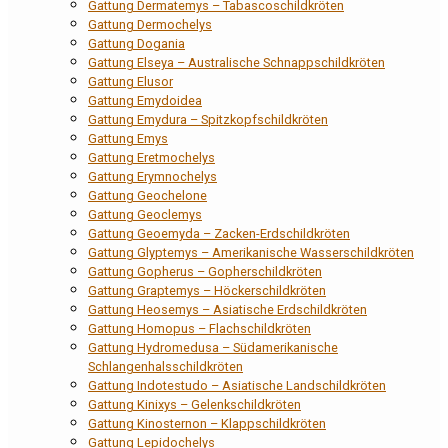
Gattung Dermatemys – Tabascoschildkröten
Gattung Dermochelys
Gattung Dogania
Gattung Elseya – Australische Schnappschildkröten
Gattung Elusor
Gattung Emydoidea
Gattung Emydura – Spitzkopfschildkröten
Gattung Emys
Gattung Eretmochelys
Gattung Erymnochelys
Gattung Geochelone
Gattung Geoclemys
Gattung Geoemyda – Zacken-Erdschildkröten
Gattung Glyptemys – Amerikanische Wasserschildkröten
Gattung Gopherus – Gopherschildkröten
Gattung Graptemys – Höckerschildkröten
Gattung Heosemys – Asiatische Erdschildkröten
Gattung Homopus – Flachschildkröten
Gattung Hydromedusa – Südamerikanische
Schlangenhalsschildkröten
Gattung Indotestudo – Asiatische Landschildkröten
Gattung Kinixys – Gelenkschildkröten
Gattung Kinosternon – Klappschildkröten
Gattung Lepidochelys