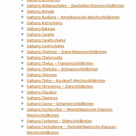
Gattung Aldabrachelys – Seychellen-Riesenschildkröten
Gattung Amyda
Gattung Apalone – Amerikanische Weichschildkröten
Gattung Astrochelys
Gattung Batagur
Gattung Caretta
Gattung Carettochelys
Gattung Centrochelys
Gattung Chelonia – Grüne Meeresschildkröten
Gattung Chelonoidis
Gattung Chelus – Fransenschildkröten
Gattung Chelydra – Schnappschildkröten
Gattung Chersina
Gattung Chitra – Kurzkopf-Weichschildkröten
Gattung Chrysemys – Zierschildkröten
Gattung Claudius
Gattung Clemmys
Gattung Cuora – Scharnierschildkröten
Gattung Cyclanorbis – Westafrikanische Klappen-
Weichschildkröten
Gattung Cyclemys – Blattschildkröten
Gattung Cycloderma – Zentralafrikanische Klappen-
Weichschildkröten