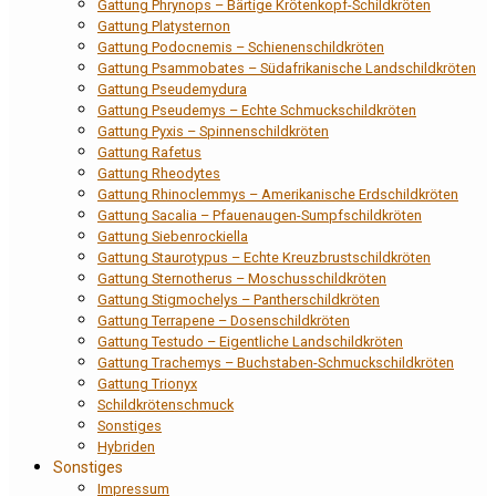
Gattung Phrynops – Bärtige Krötenkopf-Schildkröten
Gattung Platysternon
Gattung Podocnemis – Schienenschildkröten
Gattung Psammobates – Südafrikanische Landschildkröten
Gattung Pseudemydura
Gattung Pseudemys – Echte Schmuckschildkröten
Gattung Pyxis – Spinnenschildkröten
Gattung Rafetus
Gattung Rheodytes
Gattung Rhinoclemmys – Amerikanische Erdschildkröten
Gattung Sacalia – Pfauenaugen-Sumpfschildkröten
Gattung Siebenrockiella
Gattung Staurotypus – Echte Kreuzbrustschildkröten
Gattung Sternotherus – Moschusschildkröten
Gattung Stigmochelys – Pantherschildkröten
Gattung Terrapene – Dosenschildkröten
Gattung Testudo – Eigentliche Landschildkröten
Gattung Trachemys – Buchstaben-Schmuckschildkröten
Gattung Trionyx
Schildkrötenschmuck
Sonstiges
Hybriden
Sonstiges
Impressum