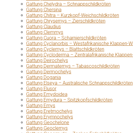
Gattung Chelydra – Schnappschildkröten
Gattung Chersina
Gattung Chitra – Kurzkopf-Weichschildkröten
Gattung Chrysemys – Zierschildkröten
Gattung Claudius
Gattung Clemmys
Gattung Cuora – Scharnierschildkröten
Gattung Cyclanorbis – Westafrikanische Klappen-W
Gattung Cyclemys – Blattschildkröten
Gattung Cycloderma – Zentralafrikanische Klappen
Gattung Deirochelys
Gattung Dermatemys – Tabascoschildkröten
Gattung Dermochelys
Gattung Dogania
Gattung Elseya – Australische Schnappschildkröten
Gattung Elusor
Gattung Emydoidea
Gattung Emydura – Spitzkopfschildkröten
Gattung Emys
Gattung Eretmochelys
Gattung Erymnochelys
Gattung Geochelone
Gattung Geoclemys