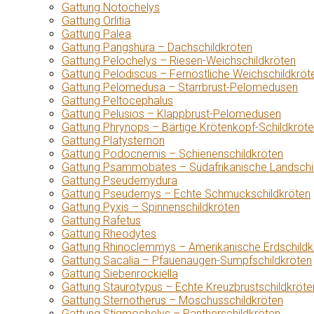
Gattung Notochelys
Gattung Orlitia
Gattung Palea
Gattung Pangshura – Dachschildkröten
Gattung Pelochelys – Riesen-Weichschildkröten
Gattung Pelodiscus – Fernöstliche Weichschildkröt
Gattung Pelomedusa – Starrbrust-Pelomedusen
Gattung Peltocephalus
Gattung Pelusios – Klappbrust-Pelomedusen
Gattung Phrynops – Bärtige Krötenkopf-Schildkröt
Gattung Platysternon
Gattung Podocnemis – Schienenschildkröten
Gattung Psammobates – Südafrikanische Landschi
Gattung Pseudemydura
Gattung Pseudemys – Echte Schmuckschildkröten
Gattung Pyxis – Spinnenschildkröten
Gattung Rafetus
Gattung Rheodytes
Gattung Rhinoclemmys – Amerikanische Erdschildk
Gattung Sacalia – Pfauenaugen-Sumpfschildkröten
Gattung Siebenrockiella
Gattung Staurotypus – Echte Kreuzbrustschildkröte
Gattung Sternotherus – Moschusschildkröten
Gattung Stigmochelys – Pantherschildkröten