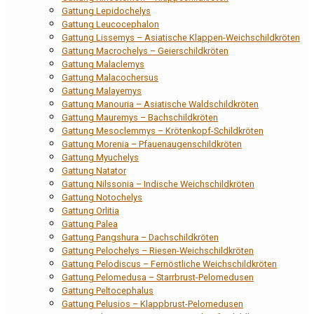
Gattung Lepidochelys
Gattung Leucocephalon
Gattung Lissemys – Asiatische Klappen-Weichschildkröten
Gattung Macrochelys – Geierschildkröten
Gattung Malaclemys
Gattung Malacochersus
Gattung Malayemys
Gattung Manouria – Asiatische Waldschildkröten
Gattung Mauremys – Bachschildkröten
Gattung Mesoclemmys – Krötenkopf-Schildkröten
Gattung Morenia – Pfauenaugenschildkröten
Gattung Myuchelys
Gattung Natator
Gattung Nilssonia – Indische Weichschildkröten
Gattung Notochelys
Gattung Orlitia
Gattung Palea
Gattung Pangshura – Dachschildkröten
Gattung Pelochelys – Riesen-Weichschildkröten
Gattung Pelodiscus – Fernöstliche Weichschildkröten
Gattung Pelomedusa – Starrbrust-Pelomedusen
Gattung Peltocephalus
Gattung Pelusios – Klappbrust-Pelomedusen