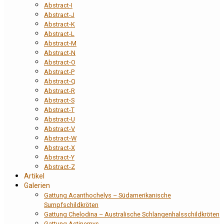
Abstract-I
Abstract-J
Abstract-K
Abstract-L
Abstract-M
Abstract-N
Abstract-O
Abstract-P
Abstract-Q
Abstract-R
Abstract-S
Abstract-T
Abstract-U
Abstract-V
Abstract-W
Abstract-X
Abstract-Y
Abstract-Z
Artikel
Galerien
Gattung Acanthochelys – Südamerikanische
Sumpfschildkröten
Gattung Chelodina – Australische Schlangenhalsschildkröten
Gattung Actinemys