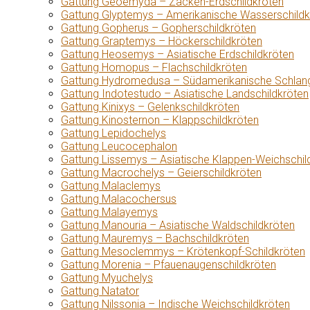
Gattung Geoemyda – Zacken-Erdschildkröten
Gattung Glyptemys – Amerikanische Wasserschildk
Gattung Gopherus – Gopherschildkröten
Gattung Graptemys – Höckerschildkröten
Gattung Heosemys – Asiatische Erdschildkröten
Gattung Homopus – Flachschildkröten
Gattung Hydromedusa – Südamerikanische Schlang
Gattung Indotestudo – Asiatische Landschildkröten
Gattung Kinixys – Gelenkschildkröten
Gattung Kinosternon – Klappschildkröten
Gattung Lepidochelys
Gattung Leucocephalon
Gattung Lissemys – Asiatische Klappen-Weichschil
Gattung Macrochelys – Geierschildkröten
Gattung Malaclemys
Gattung Malacochersus
Gattung Malayemys
Gattung Manouria – Asiatische Waldschildkröten
Gattung Mauremys – Bachschildkröten
Gattung Mesoclemmys – Krötenkopf-Schildkröten
Gattung Morenia – Pfauenaugenschildkröten
Gattung Myuchelys
Gattung Natator
Gattung Nilssonia – Indische Weichschildkröten