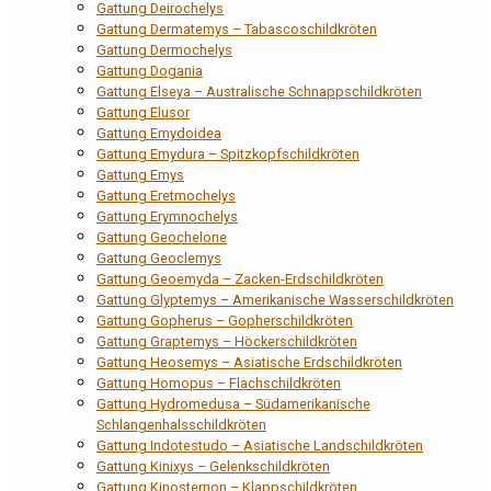
Gattung Deirochelys
Gattung Dermatemys – Tabascoschildkröten
Gattung Dermochelys
Gattung Dogania
Gattung Elseya – Australische Schnappschildkröten
Gattung Elusor
Gattung Emydoidea
Gattung Emydura – Spitzkopfschildkröten
Gattung Emys
Gattung Eretmochelys
Gattung Erymnochelys
Gattung Geochelone
Gattung Geoclemys
Gattung Geoemyda – Zacken-Erdschildkröten
Gattung Glyptemys – Amerikanische Wasserschildkröten
Gattung Gopherus – Gopherschildkröten
Gattung Graptemys – Höckerschildkröten
Gattung Heosemys – Asiatische Erdschildkröten
Gattung Homopus – Flachschildkröten
Gattung Hydromedusa – Südamerikanische
Schlangenhalsschildkröten
Gattung Indotestudo – Asiatische Landschildkröten
Gattung Kinixys – Gelenkschildkröten
Gattung Kinosternon – Klappschildkröten