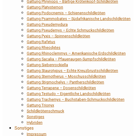
Gattung Phrynops – Bärtige Krötenkopf-Schildkröten
Gattung Platysternon
Gattung Podocnemis – Schienenschildkröten
Gattung Psammobates – Südafrikanische Landschildkröten
Gattung Pseudemydura
Gattung Pseudemys – Echte Schmuckschildkröten
Gattung Pyxis – Spinnenschildkröten
Gattung Rafetus
Gattung Rheodytes
Gattung Rhinoclemmys – Amerikanische Erdschildkröten
Gattung Sacalia – Pfauenaugen-Sumpfschildkröten
Gattung Siebenrockiella
Gattung Staurotypus – Echte Kreuzbrustschildkröten
Gattung Sternotherus – Moschusschildkröten
Gattung Stigmochelys – Pantherschildkröten
Gattung Terrapene – Dosenschildkröten
Gattung Testudo – Eigentliche Landschildkröten
Gattung Trachemys – Buchstaben-Schmuckschildkröten
Gattung Trionyx
Schildkrötenschmuck
Sonstiges
Hybriden
Sonstiges
Impressum