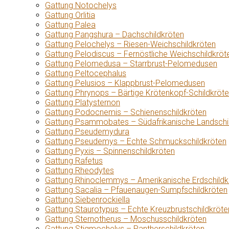
Gattung Notochelys
Gattung Orlitia
Gattung Palea
Gattung Pangshura – Dachschildkröten
Gattung Pelochelys – Riesen-Weichschildkröten
Gattung Pelodiscus – Fernöstliche Weichschildkröt
Gattung Pelomedusa – Starrbrust-Pelomedusen
Gattung Peltocephalus
Gattung Pelusios – Klappbrust-Pelomedusen
Gattung Phrynops – Bärtige Krötenkopf-Schildkröt
Gattung Platysternon
Gattung Podocnemis – Schienenschildkröten
Gattung Psammobates – Südafrikanische Landschi
Gattung Pseudemydura
Gattung Pseudemys – Echte Schmuckschildkröten
Gattung Pyxis – Spinnenschildkröten
Gattung Rafetus
Gattung Rheodytes
Gattung Rhinoclemmys – Amerikanische Erdschildk
Gattung Sacalia – Pfauenaugen-Sumpfschildkröten
Gattung Siebenrockiella
Gattung Staurotypus – Echte Kreuzbrustschildkröte
Gattung Sternotherus – Moschusschildkröten
Gattung Stigmochelys – Pantherschildkröten