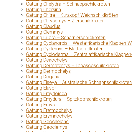
Gattung Chelydra – Schnappschildkröten
Gattung Chersina
Gattung Chitra – Kurzkopf-Weichschildkröten
Gattung Chrysemys – Zierschildkröten
Gattung Claudius
Gattung Clemmys
Gattung Cuora – Scharnierschildkröten
Gattung Cyclanorbis – Westafrikanische Klappen-W
Gattung Cyclemys – Blattschildkröten
Gattung Cycloderma – Zentralafrikanische Klappen
Gattung Deirochelys
Gattung Dermatemys – Tabascoschildkröten
Gattung Dermochelys
Gattung Dogania
Gattung Elseya – Australische Schnappschildkröten
Gattung Elusor
Gattung Emydoidea
Gattung Emydura – Spitzkopfschildkröten
Gattung Emys
Gattung Eretmochelys
Gattung Erymnochelys
Gattung Geochelone
Gattung Geoclemys