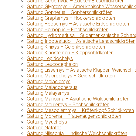
Gattung Geoemyda – Zacken-Erdschildkröten
Gattung Glyptemys – Amerikanische Wasserschildk
Gattung Gopherus – Gopherschildkröten
Gattung Graptemys – Höckerschildkröten
Gattung Heosemys – Asiatische Erdschildkröten
Gattung Homopus – Flachschildkröten
Gattung Hydromedusa – Südamerikanische Schlang
Gattung Indotestudo – Asiatische Landschildkröten
Gattung Kinixys – Gelenkschildkröten
Gattung Kinosternon – Klappschildkröten
Gattung Lepidochelys
Gattung Leucocephalon
Gattung Lissemys – Asiatische Klappen-Weichschil
Gattung Macrochelys – Geierschildkröten
Gattung Malaclemys
Gattung Malacochersus
Gattung Malayemys
Gattung Manouria – Asiatische Waldschildkröten
Gattung Mauremys – Bachschildkröten
Gattung Mesoclemmys – Krötenkopf-Schildkröten
Gattung Morenia – Pfauenaugenschildkröten
Gattung Myuchelys
Gattung Natator
Gattung Nilssonia – Indische Weichschildkröten