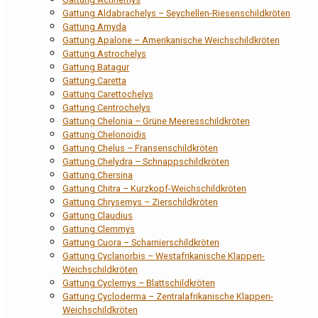
Gattung Aldabrachelys – Seychellen-Riesenschildkröten
Gattung Amyda
Gattung Apalone – Amerikanische Weichschildkröten
Gattung Astrochelys
Gattung Batagur
Gattung Caretta
Gattung Carettochelys
Gattung Centrochelys
Gattung Chelonia – Grüne Meeresschildkröten
Gattung Chelonoidis
Gattung Chelus – Fransenschildkröten
Gattung Chelydra – Schnappschildkröten
Gattung Chersina
Gattung Chitra – Kurzkopf-Weichschildkröten
Gattung Chrysemys – Zierschildkröten
Gattung Claudius
Gattung Clemmys
Gattung Cuora – Scharnierschildkröten
Gattung Cyclanorbis – Westafrikanische Klappen-
Weichschildkröten
Gattung Cyclemys – Blattschildkröten
Gattung Cycloderma – Zentralafrikanische Klappen-
Weichschildkröten