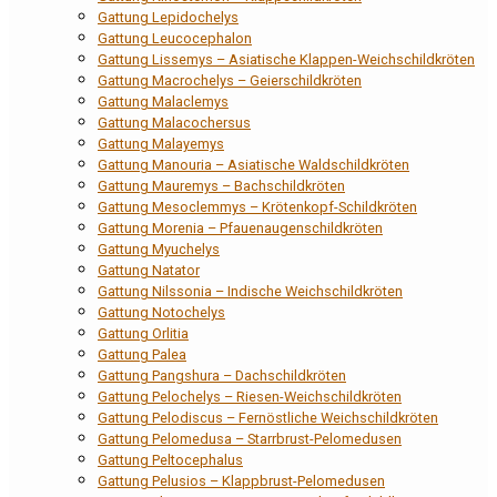
Gattung Lepidochelys
Gattung Leucocephalon
Gattung Lissemys – Asiatische Klappen-Weichschildkröten
Gattung Macrochelys – Geierschildkröten
Gattung Malaclemys
Gattung Malacochersus
Gattung Malayemys
Gattung Manouria – Asiatische Waldschildkröten
Gattung Mauremys – Bachschildkröten
Gattung Mesoclemmys – Krötenkopf-Schildkröten
Gattung Morenia – Pfauenaugenschildkröten
Gattung Myuchelys
Gattung Natator
Gattung Nilssonia – Indische Weichschildkröten
Gattung Notochelys
Gattung Orlitia
Gattung Palea
Gattung Pangshura – Dachschildkröten
Gattung Pelochelys – Riesen-Weichschildkröten
Gattung Pelodiscus – Fernöstliche Weichschildkröten
Gattung Pelomedusa – Starrbrust-Pelomedusen
Gattung Peltocephalus
Gattung Pelusios – Klappbrust-Pelomedusen