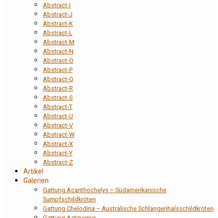
Abstract-I
Abstract-J
Abstract-K
Abstract-L
Abstract-M
Abstract-N
Abstract-O
Abstract-P
Abstract-Q
Abstract-R
Abstract-S
Abstract-T
Abstract-U
Abstract-V
Abstract-W
Abstract-X
Abstract-Y
Abstract-Z
Artikel
Galerien
Gattung Acanthochelys – Südamerikanische
Sumpfschildkröten
Gattung Chelodina – Australische Schlangenhalsschildkröten
Gattung Actinemys