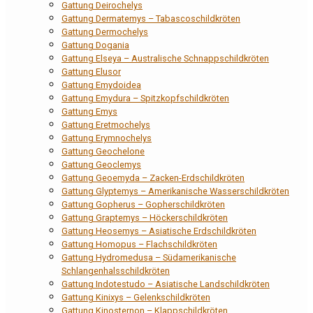
Gattung Deirochelys
Gattung Dermatemys – Tabascoschildkröten
Gattung Dermochelys
Gattung Dogania
Gattung Elseya – Australische Schnappschildkröten
Gattung Elusor
Gattung Emydoidea
Gattung Emydura – Spitzkopfschildkröten
Gattung Emys
Gattung Eretmochelys
Gattung Erymnochelys
Gattung Geochelone
Gattung Geoclemys
Gattung Geoemyda – Zacken-Erdschildkröten
Gattung Glyptemys – Amerikanische Wasserschildkröten
Gattung Gopherus – Gopherschildkröten
Gattung Graptemys – Höckerschildkröten
Gattung Heosemys – Asiatische Erdschildkröten
Gattung Homopus – Flachschildkröten
Gattung Hydromedusa – Südamerikanische
Schlangenhalsschildkröten
Gattung Indotestudo – Asiatische Landschildkröten
Gattung Kinixys – Gelenkschildkröten
Gattung Kinosternon – Klappschildkröten