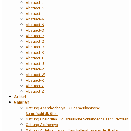
Abstract-J
Abstract-K
Abstract-L
Abstract-M
Abstract-N
Abstract-O
Abstract-P
Abstract-Q
Abstract-R
Abstract-S
Abstract-T
Abstract-U
Abstract-V
Abstract-W
Abstract-X
Abstract-Y
Abstract-Z
Artikel
Galerien
Gattung Acanthochelys – Südamerikanische
Sumpfschildkröten
Gattung Chelodina – Australische Schlangenhalsschildkröten
Gattung Actinemys
Gattung Aldabrachelys – Seychellen-Riesenschildkröten