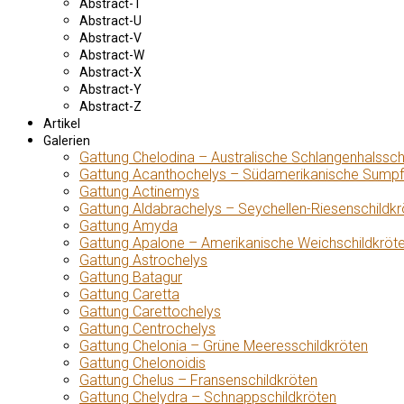
Abstract-T
Abstract-U
Abstract-V
Abstract-W
Abstract-X
Abstract-Y
Abstract-Z
Artikel
Galerien
Gattung Chelodina – Australische Schlangenhalssch
Gattung Acanthochelys – Südamerikanische Sumpf
Gattung Actinemys
Gattung Aldabrachelys – Seychellen-Riesenschildkr
Gattung Amyda
Gattung Apalone – Amerikanische Weichschildkröt
Gattung Astrochelys
Gattung Batagur
Gattung Caretta
Gattung Carettochelys
Gattung Centrochelys
Gattung Chelonia – Grüne Meeresschildkröten
Gattung Chelonoidis
Gattung Chelus – Fransenschildkröten
Gattung Chelydra – Schnappschildkröten