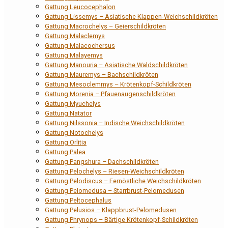
Gattung Leucocephalon
Gattung Lissemys – Asiatische Klappen-Weichschildkröten
Gattung Macrochelys – Geierschildkröten
Gattung Malaclemys
Gattung Malacochersus
Gattung Malayemys
Gattung Manouria – Asiatische Waldschildkröten
Gattung Mauremys – Bachschildkröten
Gattung Mesoclemmys – Krötenkopf-Schildkröten
Gattung Morenia – Pfauenaugenschildkröten
Gattung Myuchelys
Gattung Natator
Gattung Nilssonia – Indische Weichschildkröten
Gattung Notochelys
Gattung Orlitia
Gattung Palea
Gattung Pangshura – Dachschildkröten
Gattung Pelochelys – Riesen-Weichschildkröten
Gattung Pelodiscus – Fernöstliche Weichschildkröten
Gattung Pelomedusa – Starrbrust-Pelomedusen
Gattung Peltocephalus
Gattung Pelusios – Klappbrust-Pelomedusen
Gattung Phrynops – Bärtige Krötenkopf-Schildkröten