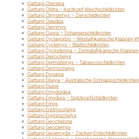
Gattung Chersina
Gattung Chitra – Kurzkopf-Weichschildkröten
Gattung Chrysemys – Zierschildkröten
Gattung Claudius
Gattung Clemmys
Gattung Cuora – Scharnierschildkröten
Gattung Cyclanorbis – Westafrikanische Klappen-W
Gattung Cyclemys – Blattschildkröten
Gattung Cycloderma – Zentralafrikanische Klappen
Gattung Deirochelys
Gattung Dermatemys – Tabascoschildkröten
Gattung Dermochelys
Gattung Dogania
Gattung Elseya – Australische Schnappschildkröten
Gattung Elusor
Gattung Emydoidea
Gattung Emydura – Spitzkopfschildkröten
Gattung Emys
Gattung Eretmochelys
Gattung Erymnochelys
Gattung Geochelone
Gattung Geoclemys
Gattung Geoemyda – Zacken-Erdschildkröten