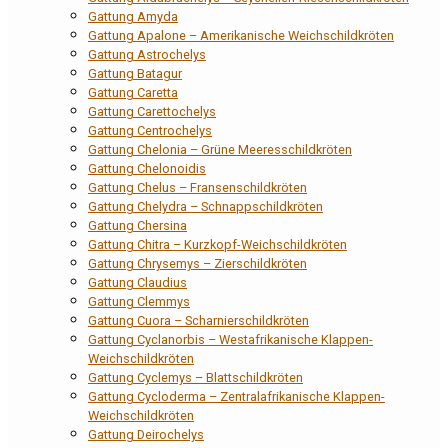
Gattung Amyda
Gattung Apalone – Amerikanische Weichschildkröten
Gattung Astrochelys
Gattung Batagur
Gattung Caretta
Gattung Carettochelys
Gattung Centrochelys
Gattung Chelonia – Grüne Meeresschildkröten
Gattung Chelonoidis
Gattung Chelus – Fransenschildkröten
Gattung Chelydra – Schnappschildkröten
Gattung Chersina
Gattung Chitra – Kurzkopf-Weichschildkröten
Gattung Chrysemys – Zierschildkröten
Gattung Claudius
Gattung Clemmys
Gattung Cuora – Scharnierschildkröten
Gattung Cyclanorbis – Westafrikanische Klappen-
Weichschildkröten
Gattung Cyclemys – Blattschildkröten
Gattung Cycloderma – Zentralafrikanische Klappen-
Weichschildkröten
Gattung Deirochelys