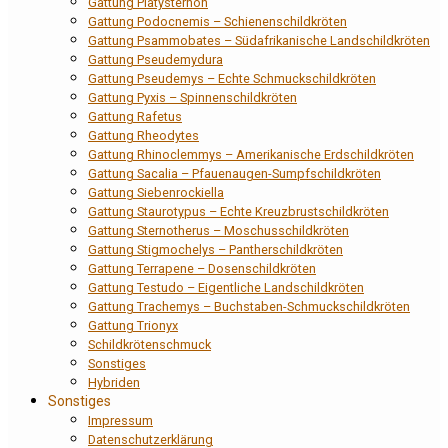
Gattung Platysternon
Gattung Podocnemis – Schienenschildkröten
Gattung Psammobates – Südafrikanische Landschildkröten
Gattung Pseudemydura
Gattung Pseudemys – Echte Schmuckschildkröten
Gattung Pyxis – Spinnenschildkröten
Gattung Rafetus
Gattung Rheodytes
Gattung Rhinoclemmys – Amerikanische Erdschildkröten
Gattung Sacalia – Pfauenaugen-Sumpfschildkröten
Gattung Siebenrockiella
Gattung Staurotypus – Echte Kreuzbrustschildkröten
Gattung Sternotherus – Moschusschildkröten
Gattung Stigmochelys – Pantherschildkröten
Gattung Terrapene – Dosenschildkröten
Gattung Testudo – Eigentliche Landschildkröten
Gattung Trachemys – Buchstaben-Schmuckschildkröten
Gattung Trionyx
Schildkrötenschmuck
Sonstiges
Hybriden
Sonstiges
Impressum
Datenschutzerklärung