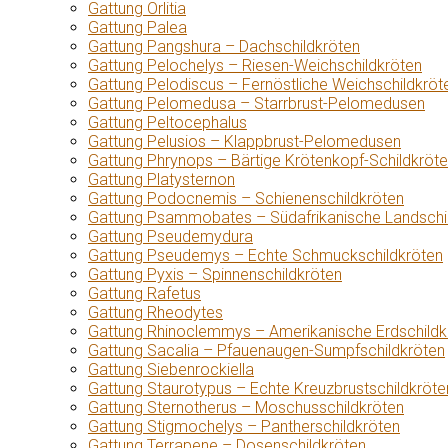
Gattung Orlitia
Gattung Palea
Gattung Pangshura – Dachschildkröten
Gattung Pelochelys – Riesen-Weichschildkröten
Gattung Pelodiscus – Fernöstliche Weichschildkröt
Gattung Pelomedusa – Starrbrust-Pelomedusen
Gattung Peltocephalus
Gattung Pelusios – Klappbrust-Pelomedusen
Gattung Phrynops – Bärtige Krötenkopf-Schildkröt
Gattung Platysternon
Gattung Podocnemis – Schienenschildkröten
Gattung Psammobates – Südafrikanische Landschi
Gattung Pseudemydura
Gattung Pseudemys – Echte Schmuckschildkröten
Gattung Pyxis – Spinnenschildkröten
Gattung Rafetus
Gattung Rheodytes
Gattung Rhinoclemmys – Amerikanische Erdschildk
Gattung Sacalia – Pfauenaugen-Sumpfschildkröten
Gattung Siebenrockiella
Gattung Staurotypus – Echte Kreuzbrustschildkröte
Gattung Sternotherus – Moschusschildkröten
Gattung Stigmochelys – Pantherschildkröten
Gattung Terrapene – Dosenschildkröten