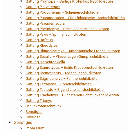
Gattung Phrynops – Bärtige Krötenkopf-Schildkröten
Gattung Platysternon
Gattung Podocnemis – Schienenschildkröten
Gattung Psammobates – Südafrikanische Landschildkröten
Gattung Pseudemydura
Gattung Pseudemys – Echte Schmuckschildkröten
Gattung Pyxis – Spinnenschildkröten
Gattung Rafetus
Gattung Rheodytes
Gattung Rhinoclemmys – Amerikanische Erdschildkröten
Gattung Sacalia – Pfauenaugen-Sumpfschildkröten
Gattung Siebenrockiella
Gattung Staurotypus – Echte Kreuzbrustschildkröten
Gattung Sternotherus – Moschusschildkröten
Gattung Stigmochelys – Pantherschildkröten
Gattung Terrapene – Dosenschildkröten
Gattung Testudo – Eigentliche Landschildkröten
Gattung Trachemys – Buchstaben-Schmuckschildkröten
Gattung Trionyx
Schildkrötenschmuck
Sonstiges
Hybriden
Sonstiges
Impressum