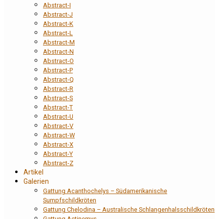
Abstract-I
Abstract-J
Abstract-K
Abstract-L
Abstract-M
Abstract-N
Abstract-O
Abstract-P
Abstract-Q
Abstract-R
Abstract-S
Abstract-T
Abstract-U
Abstract-V
Abstract-W
Abstract-X
Abstract-Y
Abstract-Z
Artikel
Galerien
Gattung Acanthochelys – Südamerikanische
Sumpfschildkröten
Gattung Chelodina – Australische Schlangenhalsschildkröten
Gattung Actinemys