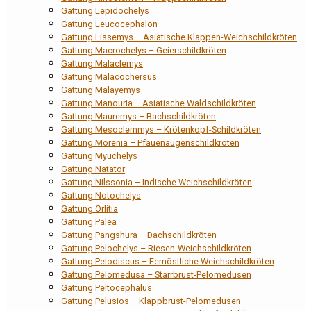
Gattung Lepidochelys
Gattung Leucocephalon
Gattung Lissemys – Asiatische Klappen-Weichschildkröten
Gattung Macrochelys – Geierschildkröten
Gattung Malaclemys
Gattung Malacochersus
Gattung Malayemys
Gattung Manouria – Asiatische Waldschildkröten
Gattung Mauremys – Bachschildkröten
Gattung Mesoclemmys – Krötenkopf-Schildkröten
Gattung Morenia – Pfauenaugenschildkröten
Gattung Myuchelys
Gattung Natator
Gattung Nilssonia – Indische Weichschildkröten
Gattung Notochelys
Gattung Orlitia
Gattung Palea
Gattung Pangshura – Dachschildkröten
Gattung Pelochelys – Riesen-Weichschildkröten
Gattung Pelodiscus – Fernöstliche Weichschildkröten
Gattung Pelomedusa – Starrbrust-Pelomedusen
Gattung Peltocephalus
Gattung Pelusios – Klappbrust-Pelomedusen