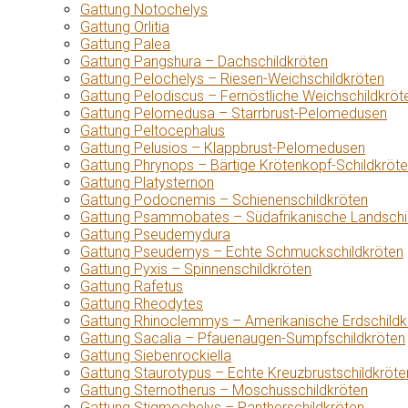
Gattung Notochelys
Gattung Orlitia
Gattung Palea
Gattung Pangshura – Dachschildkröten
Gattung Pelochelys – Riesen-Weichschildkröten
Gattung Pelodiscus – Fernöstliche Weichschildkröt
Gattung Pelomedusa – Starrbrust-Pelomedusen
Gattung Peltocephalus
Gattung Pelusios – Klappbrust-Pelomedusen
Gattung Phrynops – Bärtige Krötenkopf-Schildkröt
Gattung Platysternon
Gattung Podocnemis – Schienenschildkröten
Gattung Psammobates – Südafrikanische Landschi
Gattung Pseudemydura
Gattung Pseudemys – Echte Schmuckschildkröten
Gattung Pyxis – Spinnenschildkröten
Gattung Rafetus
Gattung Rheodytes
Gattung Rhinoclemmys – Amerikanische Erdschildk
Gattung Sacalia – Pfauenaugen-Sumpfschildkröten
Gattung Siebenrockiella
Gattung Staurotypus – Echte Kreuzbrustschildkröte
Gattung Sternotherus – Moschusschildkröten
Gattung Stigmochelys – Pantherschildkröten