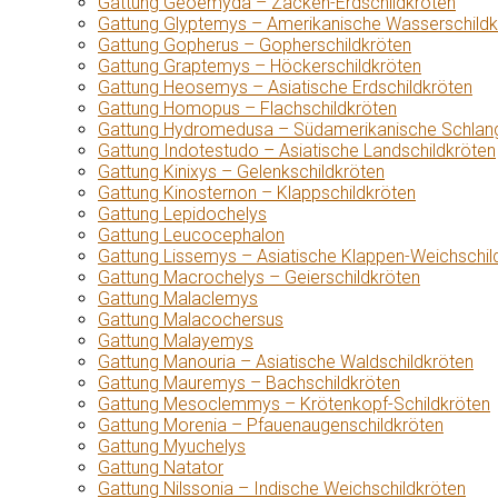
Gattung Geoemyda – Zacken-Erdschildkröten
Gattung Glyptemys – Amerikanische Wasserschildk
Gattung Gopherus – Gopherschildkröten
Gattung Graptemys – Höckerschildkröten
Gattung Heosemys – Asiatische Erdschildkröten
Gattung Homopus – Flachschildkröten
Gattung Hydromedusa – Südamerikanische Schlang
Gattung Indotestudo – Asiatische Landschildkröten
Gattung Kinixys – Gelenkschildkröten
Gattung Kinosternon – Klappschildkröten
Gattung Lepidochelys
Gattung Leucocephalon
Gattung Lissemys – Asiatische Klappen-Weichschil
Gattung Macrochelys – Geierschildkröten
Gattung Malaclemys
Gattung Malacochersus
Gattung Malayemys
Gattung Manouria – Asiatische Waldschildkröten
Gattung Mauremys – Bachschildkröten
Gattung Mesoclemmys – Krötenkopf-Schildkröten
Gattung Morenia – Pfauenaugenschildkröten
Gattung Myuchelys
Gattung Natator
Gattung Nilssonia – Indische Weichschildkröten