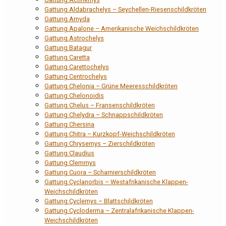
Gattung Aldabrachelys – Seychellen-Riesenschildkröten
Gattung Amyda
Gattung Apalone – Amerikanische Weichschildkröten
Gattung Astrochelys
Gattung Batagur
Gattung Caretta
Gattung Carettochelys
Gattung Centrochelys
Gattung Chelonia – Grüne Meeresschildkröten
Gattung Chelonoidis
Gattung Chelus – Fransenschildkröten
Gattung Chelydra – Schnappschildkröten
Gattung Chersina
Gattung Chitra – Kurzkopf-Weichschildkröten
Gattung Chrysemys – Zierschildkröten
Gattung Claudius
Gattung Clemmys
Gattung Cuora – Scharnierschildkröten
Gattung Cyclanorbis – Westafrikanische Klappen-
Weichschildkröten
Gattung Cyclemys – Blattschildkröten
Gattung Cycloderma – Zentralafrikanische Klappen-
Weichschildkröten