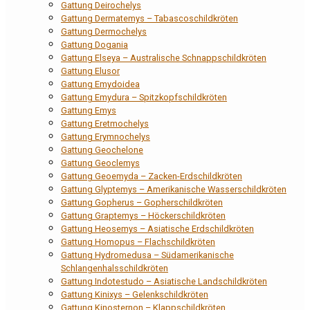
Gattung Deirochelys
Gattung Dermatemys – Tabascoschildkröten
Gattung Dermochelys
Gattung Dogania
Gattung Elseya – Australische Schnappschildkröten
Gattung Elusor
Gattung Emydoidea
Gattung Emydura – Spitzkopfschildkröten
Gattung Emys
Gattung Eretmochelys
Gattung Erymnochelys
Gattung Geochelone
Gattung Geoclemys
Gattung Geoemyda – Zacken-Erdschildkröten
Gattung Glyptemys – Amerikanische Wasserschildkröten
Gattung Gopherus – Gopherschildkröten
Gattung Graptemys – Höckerschildkröten
Gattung Heosemys – Asiatische Erdschildkröten
Gattung Homopus – Flachschildkröten
Gattung Hydromedusa – Südamerikanische
Schlangenhalsschildkröten
Gattung Indotestudo – Asiatische Landschildkröten
Gattung Kinixys – Gelenkschildkröten
Gattung Kinosternon – Klappschildkröten