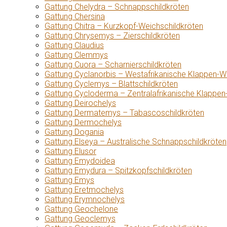
Gattung Chelydra – Schnappschildkröten
Gattung Chersina
Gattung Chitra – Kurzkopf-Weichschildkröten
Gattung Chrysemys – Zierschildkröten
Gattung Claudius
Gattung Clemmys
Gattung Cuora – Scharnierschildkröten
Gattung Cyclanorbis – Westafrikanische Klappen-W
Gattung Cyclemys – Blattschildkröten
Gattung Cycloderma – Zentralafrikanische Klappen
Gattung Deirochelys
Gattung Dermatemys – Tabascoschildkröten
Gattung Dermochelys
Gattung Dogania
Gattung Elseya – Australische Schnappschildkröten
Gattung Elusor
Gattung Emydoidea
Gattung Emydura – Spitzkopfschildkröten
Gattung Emys
Gattung Eretmochelys
Gattung Erymnochelys
Gattung Geochelone
Gattung Geoclemys