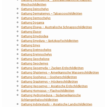
Weichschildkröten
Gattung Deirochelys
Gattung Dermatemys – Tabascoschildkröten
Gattung Dermochelys
Gattung Dogania
Gattung Elseya – Australische Schnappschildkröten
Gattung Elusor
Gattung Emydoidea
Gattung Emydura – Spitzkopfschildkröten
Gattung Emys
Gattung Eretmochelys
Gattung Erymnochelys
Gattung Geochelone
Gattung Geoclemys
Gattung Geoemyda – Zacken-Erdschildkröten
Gattung Glyptemys – Amerikanische Wasserschildkröten
Gattung Gopherus – Gopherschildkröten
Gattung Graptemys – Höckerschildkröten
Gattung Heosemys – Asiatische Erdschildkröten
Gattung Homopus – Flachschildkröten
Gattung Hydromedusa – Südamerikanische
Schlangenhalsschildkröten
Gattung Indotestudo – Asiatische Landschildkröten