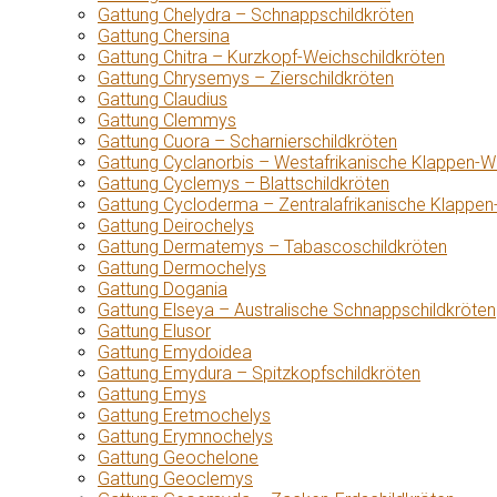
Gattung Chelydra – Schnappschildkröten
Gattung Chersina
Gattung Chitra – Kurzkopf-Weichschildkröten
Gattung Chrysemys – Zierschildkröten
Gattung Claudius
Gattung Clemmys
Gattung Cuora – Scharnierschildkröten
Gattung Cyclanorbis – Westafrikanische Klappen-W
Gattung Cyclemys – Blattschildkröten
Gattung Cycloderma – Zentralafrikanische Klappen
Gattung Deirochelys
Gattung Dermatemys – Tabascoschildkröten
Gattung Dermochelys
Gattung Dogania
Gattung Elseya – Australische Schnappschildkröten
Gattung Elusor
Gattung Emydoidea
Gattung Emydura – Spitzkopfschildkröten
Gattung Emys
Gattung Eretmochelys
Gattung Erymnochelys
Gattung Geochelone
Gattung Geoclemys