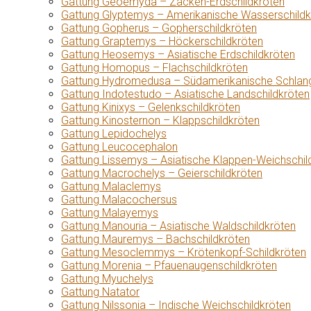
Gattung Geoemyda – Zacken-Erdschildkröten
Gattung Glyptemys – Amerikanische Wasserschildk
Gattung Gopherus – Gopherschildkröten
Gattung Graptemys – Höckerschildkröten
Gattung Heosemys – Asiatische Erdschildkröten
Gattung Homopus – Flachschildkröten
Gattung Hydromedusa – Südamerikanische Schlang
Gattung Indotestudo – Asiatische Landschildkröten
Gattung Kinixys – Gelenkschildkröten
Gattung Kinosternon – Klappschildkröten
Gattung Lepidochelys
Gattung Leucocephalon
Gattung Lissemys – Asiatische Klappen-Weichschil
Gattung Macrochelys – Geierschildkröten
Gattung Malaclemys
Gattung Malacochersus
Gattung Malayemys
Gattung Manouria – Asiatische Waldschildkröten
Gattung Mauremys – Bachschildkröten
Gattung Mesoclemmys – Krötenkopf-Schildkröten
Gattung Morenia – Pfauenaugenschildkröten
Gattung Myuchelys
Gattung Natator
Gattung Nilssonia – Indische Weichschildkröten