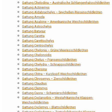
Gattung Chelodina – Australische Schlangenhalsschildkröten
Gattung Actinemys
Gattung Aldabrachelys – Seychellen-Riesenschildkröten
Gattung Amyda
Gattung Apalone – Amerikanische Weichschildkröten
Gattung Astrochelys
Gattung Batagur
Gattung Caretta
Gattung Carettochelys
Gattung Centrochelys
Gattung Chelonia – Grüne Meeresschildkröten
Gattung Chelonoidis
Gattung Chelus – Fransenschildkröten
Gattung Chelydra – Schnappschildkröten
Gattung Chersina
Gattung Chitra – Kurzkopf-Weichschildkröten
Gattung Chrysemys – Zierschildkröten
Gattung Claudius
Gattung Clemmys
Gattung Cuora – Scharnierschildkröten
Gattung Cyclanorbis – Westafrikanische Klappen-
Weichschildkröten
Gattung Cyclemys – Blattschildkröten
Gattung Cycloderma – Zentralafrikanische Klappen-