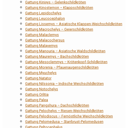
Gattung Kinixys – Gelenkschildkröten
Gattung Kinosternon – Klappschildkröten
Gattung Lepidochelys
Gattung Leucocephalon
Gattung Lissemys – Asiatische Klappen-Weichschildkröten
Gattung Macrochelys – Geierschildkröten
Gattung Malaclemys
Gattung Malacochersus
Gattung Malayemys
Gattung Manouria – Asiatische Waldschildkröten
Gattung Mauremys – Bachschildkröten
Gattung Mesoclemmys – Krötenkopf-Schildkröten
Gattung Morenia – Pfauenaugenschildkröten
Gattung Myuchelys
Gattung Natator
Gattung Nilssonia – Indische Weichschildkröten
Gattung Notochelys
Gattung Orlitia
Gattung Palea
Gattung Pangshura – Dachschildkröten
Gattung Pelochelys – Riesen-Weichschildkröten
Gattung Pelodiscus – Fernöstliche Weichschildkröten
Gattung Pelomedusa – Starrbrust-Pelomedusen
Gattung Peltocephalus