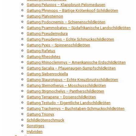
Gattung Pelusios – Klappbrust-Pelomedusen
Gattung Phrynops – Bärtige Krötenkopf-Schildkröten
Gattung Platysternon
Gattung Podocnemis – Schienenschildkröten
Gattung Psammobates – Südafrikanische Landschildkröten
Gattung Pseudemydura
Gattung Pseudemys – Echte Schmuckschildkröten
Gattung Pyxis – Spinnenschildkröten
Gattung Rafetus
Gattung Rheodytes
Gattung Rhinoclemmys – Amerikanische Erdschildkröten
Gattung Sacalia – Pfauenaugen-Sumpfschildkröten
Gattung Siebenrockiella
Gattung Staurotypus – Echte Kreuzbrustschildkröten
Gattung Sternotherus – Moschusschildkröten
Gattung Stigmochelys – Pantherschildkröten
Gattung Terrapene – Dosenschildkröten
Gattung Testudo – Eigentliche Landschildkröten
Gattung Trachemys – Buchstaben-Schmuckschildkröten
Gattung Trionyx
Schildkrötenschmuck
Sonstiges
Hybriden