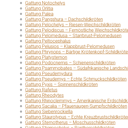
Gattung Notochelys
Gattung Orlitia
Gattung Palea
Gattung Pangshura – Dachschildkröten
Gattung Pelochelys – Riesen-Weichschildkröten
Gattung Pelodiscus – Fernöstliche Weichschildkröt
Gattung Pelomedusa – Starrbrust-Pelomedusen
Gattung Peltocephalus
Gattung Pelusios – Klappbrust-Pelomedusen
Gattung Phrynops – Bärtige Krötenkopf-Schildkröt
Gattung Platysternon
Gattung Podocnemis – Schienenschildkröten
Gattung Psammobates – Südafrikanische Landschi
Gattung Pseudemydura
Gattung Pseudemys – Echte Schmuckschildkröten
Gattung Pyxis – Spinnenschildkröten
Gattung Rafetus
Gattung Rheodytes
Gattung Rhinoclemmys – Amerikanische Erdschildk
Gattung Sacalia – Pfauenaugen-Sumpfschildkröten
Gattung Siebenrockiella
Gattung Staurotypus – Echte Kreuzbrustschildkröte
Gattung Sternotherus – Moschusschildkröten
Gattung Stigmochelys – Pantherschildkröten