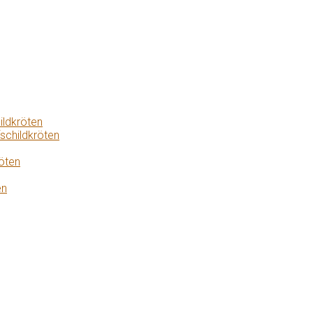
ildkröten
schildkröten
öten
en