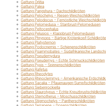
Gattung Orlitia
Gattung Palea
Gattung Pangshura – Dachschildkröten
Gattung Pelochelys – Riesen-Weichschildkröten
Gattung Pelodiscus – Fernöstliche Weichschildkröt
Gattung Pelomedusa – Starrbrust-Pelomedusen
Gattung Peltocephalus
Gattung Pelusios – Klappbrust-Pelomedusen
Gattung Phrynops – Bärtige Krötenkopf-Schildkröt
Gattung Platysternon
Gattung Podocnemis – Schienenschildkröten
Gattung Psammobates – Südafrikanische Landschi
Gattung Pseudemydura
Gattung Pseudemys – Echte Schmuckschildkröten
Gattung Pyxis – Spinnenschildkröten
Gattung Rafetus
Gattung Rheodytes
Gattung Rhinoclemmys – Amerikanische Erdschildk
Gattung Sacalia – Pfauenaugen-Sumpfschildkröten
Gattung Siebenrockiella
Gattung Staurotypus – Echte Kreuzbrustschildkröte
Gattung Sternotherus – Moschusschildkröten
Gattung Stigmochelys – Pantherschildkröten
Gattung Terrapene – Dosenschildkröten