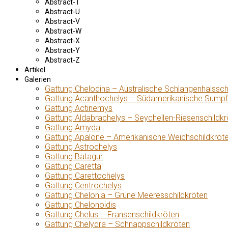
Abstract-T
Abstract-U
Abstract-V
Abstract-W
Abstract-X
Abstract-Y
Abstract-Z
Artikel
Galerien
Gattung Chelodina – Australische Schlangenhalssch
Gattung Acanthochelys – Südamerikanische Sumpf
Gattung Actinemys
Gattung Aldabrachelys – Seychellen-Riesenschildkr
Gattung Amyda
Gattung Apalone – Amerikanische Weichschildkröt
Gattung Astrochelys
Gattung Batagur
Gattung Caretta
Gattung Carettochelys
Gattung Centrochelys
Gattung Chelonia – Grüne Meeresschildkröten
Gattung Chelonoidis
Gattung Chelus – Fransenschildkröten
Gattung Chelydra – Schnappschildkröten