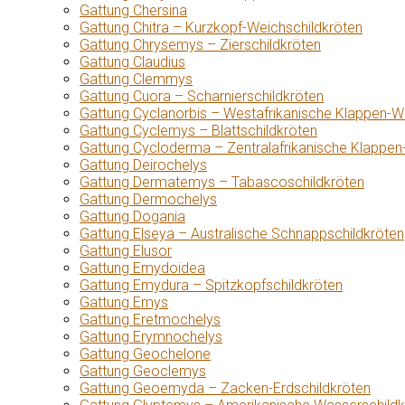
Gattung Chersina
Gattung Chitra – Kurzkopf-Weichschildkröten
Gattung Chrysemys – Zierschildkröten
Gattung Claudius
Gattung Clemmys
Gattung Cuora – Scharnierschildkröten
Gattung Cyclanorbis – Westafrikanische Klappen-W
Gattung Cyclemys – Blattschildkröten
Gattung Cycloderma – Zentralafrikanische Klappen
Gattung Deirochelys
Gattung Dermatemys – Tabascoschildkröten
Gattung Dermochelys
Gattung Dogania
Gattung Elseya – Australische Schnappschildkröten
Gattung Elusor
Gattung Emydoidea
Gattung Emydura – Spitzkopfschildkröten
Gattung Emys
Gattung Eretmochelys
Gattung Erymnochelys
Gattung Geochelone
Gattung Geoclemys
Gattung Geoemyda – Zacken-Erdschildkröten