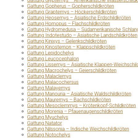
Gattung Glyptemys – Amerikanische Wasserschildk
Gattung Gopherus – Gopherschildkröten
Gattung Graptemys – Höckerschildkröten
Gattung Heosemys – Asiatische Erdschildkröten
Gattung Homopus – Flachschildkröten
Gattung Hydromedusa – Südamerikanische Schlang
Gattung Indotestudo – Asiatische Landschildkröten
Gattung Kinixys – Gelenkschildkröten
Gattung Kinosternon – Klappschildkröten
Gattung Lepidochelys
Gattung Leucocephalon
Gattung Lissemys – Asiatische Klappen-Weichschil
Gattung Macrochelys – Geierschildkröten
Gattung Malaclemys
Gattung Malacochersus
Gattung Malayemys
Gattung Manouria – Asiatische Waldschildkröten
Gattung Mauremys – Bachschildkröten
Gattung Mesoclemmys – Krötenkopf-Schildkröten
Gattung Morenia – Pfauenaugenschildkröten
Gattung Myuchelys
Gattung Natator
Gattung Nilssonia – Indische Weichschildkröten
Gattung Notochelys