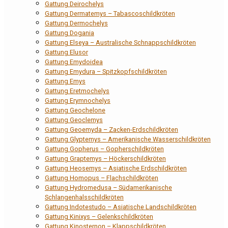
Gattung Deirochelys
Gattung Dermatemys – Tabascoschildkröten
Gattung Dermochelys
Gattung Dogania
Gattung Elseya – Australische Schnappschildkröten
Gattung Elusor
Gattung Emydoidea
Gattung Emydura – Spitzkopfschildkröten
Gattung Emys
Gattung Eretmochelys
Gattung Erymnochelys
Gattung Geochelone
Gattung Geoclemys
Gattung Geoemyda – Zacken-Erdschildkröten
Gattung Glyptemys – Amerikanische Wasserschildkröten
Gattung Gopherus – Gopherschildkröten
Gattung Graptemys – Höckerschildkröten
Gattung Heosemys – Asiatische Erdschildkröten
Gattung Homopus – Flachschildkröten
Gattung Hydromedusa – Südamerikanische
Schlangenhalsschildkröten
Gattung Indotestudo – Asiatische Landschildkröten
Gattung Kinixys – Gelenkschildkröten
Gattung Kinosternon – Klappschildkröten