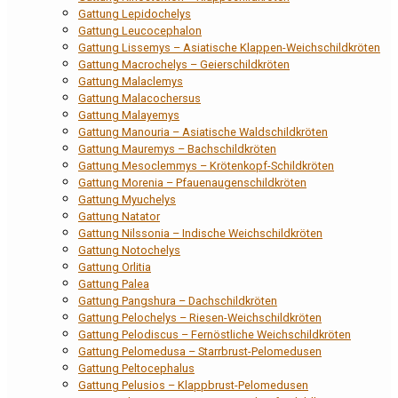
Gattung Lepidochelys
Gattung Leucocephalon
Gattung Lissemys – Asiatische Klappen-Weichschildkröten
Gattung Macrochelys – Geierschildkröten
Gattung Malaclemys
Gattung Malacochersus
Gattung Malayemys
Gattung Manouria – Asiatische Waldschildkröten
Gattung Mauremys – Bachschildkröten
Gattung Mesoclemmys – Krötenkopf-Schildkröten
Gattung Morenia – Pfauenaugenschildkröten
Gattung Myuchelys
Gattung Natator
Gattung Nilssonia – Indische Weichschildkröten
Gattung Notochelys
Gattung Orlitia
Gattung Palea
Gattung Pangshura – Dachschildkröten
Gattung Pelochelys – Riesen-Weichschildkröten
Gattung Pelodiscus – Fernöstliche Weichschildkröten
Gattung Pelomedusa – Starrbrust-Pelomedusen
Gattung Peltocephalus
Gattung Pelusios – Klappbrust-Pelomedusen