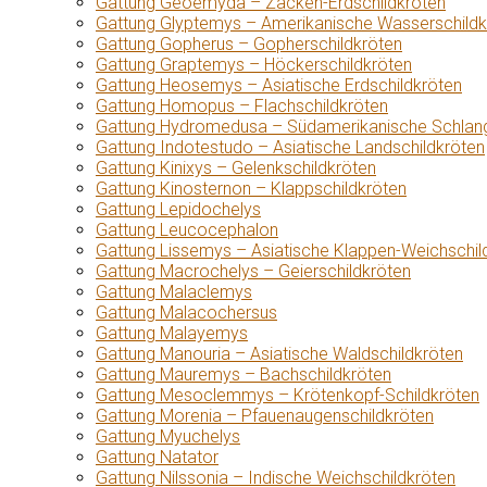
Gattung Geoemyda – Zacken-Erdschildkröten
Gattung Glyptemys – Amerikanische Wasserschildk
Gattung Gopherus – Gopherschildkröten
Gattung Graptemys – Höckerschildkröten
Gattung Heosemys – Asiatische Erdschildkröten
Gattung Homopus – Flachschildkröten
Gattung Hydromedusa – Südamerikanische Schlang
Gattung Indotestudo – Asiatische Landschildkröten
Gattung Kinixys – Gelenkschildkröten
Gattung Kinosternon – Klappschildkröten
Gattung Lepidochelys
Gattung Leucocephalon
Gattung Lissemys – Asiatische Klappen-Weichschil
Gattung Macrochelys – Geierschildkröten
Gattung Malaclemys
Gattung Malacochersus
Gattung Malayemys
Gattung Manouria – Asiatische Waldschildkröten
Gattung Mauremys – Bachschildkröten
Gattung Mesoclemmys – Krötenkopf-Schildkröten
Gattung Morenia – Pfauenaugenschildkröten
Gattung Myuchelys
Gattung Natator
Gattung Nilssonia – Indische Weichschildkröten