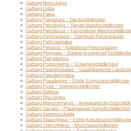
Gattung Notochelys
Gattung Orlitia
Gattung Palea
Gattung Pangshura – Dachschildkröten
Gattung Pelochelys – Riesen-Weichschildkröten
Gattung Pelodiscus – Fernöstliche Weichschildkröt
Gattung Pelomedusa – Starrbrust-Pelomedusen
Gattung Peltocephalus
Gattung Pelusios – Klappbrust-Pelomedusen
Gattung Phrynops – Bärtige Krötenkopf-Schildkröt
Gattung Platysternon
Gattung Podocnemis – Schienenschildkröten
Gattung Psammobates – Südafrikanische Landschi
Gattung Pseudemydura
Gattung Pseudemys – Echte Schmuckschildkröten
Gattung Pyxis – Spinnenschildkröten
Gattung Rafetus
Gattung Rheodytes
Gattung Rhinoclemmys – Amerikanische Erdschildk
Gattung Sacalia – Pfauenaugen-Sumpfschildkröten
Gattung Siebenrockiella
Gattung Staurotypus – Echte Kreuzbrustschildkröte
Gattung Sternotherus – Moschusschildkröten
Gattung Stigmochelys – Pantherschildkröten