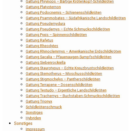
Gattung Phrynops – Bärtige Krötenkopf-Schildkröten
Gattung Platysternon
Gattung Podocnemis – Schienenschildkröten
Gattung Psammobates – Südafrikanische Landschildkröten
Gattung Pseudemydura
Gattung Pseudemys – Echte Schmuckschildkröten
Gattung Pyxis – Spinnenschildkröten
Gattung Rafetus
Gattung Rheodytes
Gattung Rhinoclemmys – Amerikanische Erdschildkröten
Gattung Sacalia – Pfauenaugen-Sumpfschildkröten
Gattung Siebenrockiella
Gattung Staurotypus – Echte Kreuzbrustschildkröten
Gattung Sternotherus – Moschusschildkröten
Gattung Stigmochelys – Pantherschildkröten
Gattung Terrapene – Dosenschildkröten
Gattung Testudo – Eigentliche Landschildkröten
Gattung Trachemys – Buchstaben-Schmuckschildkröten
Gattung Trionyx
Schildkrötenschmuck
Sonstiges
Hybriden
Sonstiges
Impressum