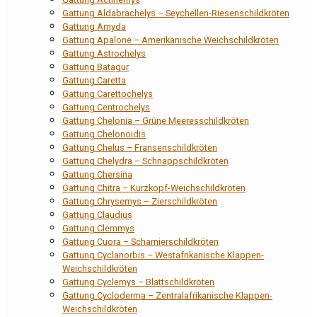
Gattung Aldabrachelys – Seychellen-Riesenschildkröten
Gattung Amyda
Gattung Apalone – Amerikanische Weichschildkröten
Gattung Astrochelys
Gattung Batagur
Gattung Caretta
Gattung Carettochelys
Gattung Centrochelys
Gattung Chelonia – Grüne Meeresschildkröten
Gattung Chelonoidis
Gattung Chelus – Fransenschildkröten
Gattung Chelydra – Schnappschildkröten
Gattung Chersina
Gattung Chitra – Kurzkopf-Weichschildkröten
Gattung Chrysemys – Zierschildkröten
Gattung Claudius
Gattung Clemmys
Gattung Cuora – Scharnierschildkröten
Gattung Cyclanorbis – Westafrikanische Klappen-
Weichschildkröten
Gattung Cyclemys – Blattschildkröten
Gattung Cycloderma – Zentralafrikanische Klappen-
Weichschildkröten