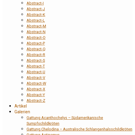
Abstract-I
Abstract-J
Abstract-K
Abstract-L
Abstract-M
Abstract-N
Abstract-O
Abstract-P
Abstract-Q
Abstract-R
Abstract-S
Abstract-T
Abstract-U
Abstract-V
Abstract-W
Abstract-X
Abstract-Y
Abstract-Z
Artikel
Galerien
Gattung Acanthochelys – Südamerikanische
Sumpfschildkröten
Gattung Chelodina – Australische Schlangenhalsschildkröten
Gattung Actinemys