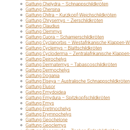
Gattung Chelydra – Schnappschildkröten
Gattung Chersina
Gattung Chitra – Kurzkopf-Weichschildkröten
Gattung Chrysemys – Zierschildkröten
Gattung Claudius
Gattung Clemmys
Gattung Cuora – Scharnierschildkröten
Gattung Cyclanorbis – Westafrikanische Klappen-W
Gattung Cyclemys – Blattschildkröten
Gattung Cycloderma – Zentralafrikanische Klappen
Gattung Deirochelys
Gattung Dermatemys – Tabascoschildkröten
Gattung Dermochelys
Gattung Dogania
Gattung Elseya – Australische Schnappschildkröten
Gattung Elusor
Gattung Emydoidea
Gattung Emydura – Spitzkopfschildkröten
Gattung Emys
Gattung Eretmochelys
Gattung Erymnochelys
Gattung Geochelone
Gattung Geoclemys