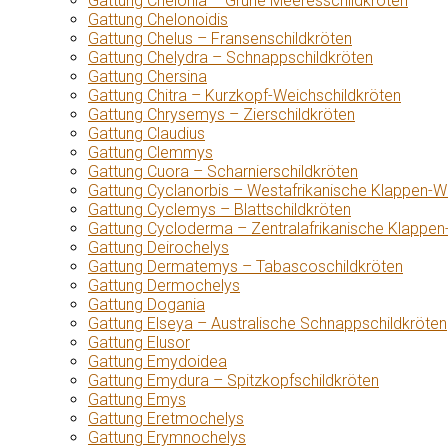
Gattung Chelonia – Grüne Meeresschildkröten
Gattung Chelonoidis
Gattung Chelus – Fransenschildkröten
Gattung Chelydra – Schnappschildkröten
Gattung Chersina
Gattung Chitra – Kurzkopf-Weichschildkröten
Gattung Chrysemys – Zierschildkröten
Gattung Claudius
Gattung Clemmys
Gattung Cuora – Scharnierschildkröten
Gattung Cyclanorbis – Westafrikanische Klappen-W
Gattung Cyclemys – Blattschildkröten
Gattung Cycloderma – Zentralafrikanische Klappen
Gattung Deirochelys
Gattung Dermatemys – Tabascoschildkröten
Gattung Dermochelys
Gattung Dogania
Gattung Elseya – Australische Schnappschildkröten
Gattung Elusor
Gattung Emydoidea
Gattung Emydura – Spitzkopfschildkröten
Gattung Emys
Gattung Eretmochelys
Gattung Erymnochelys