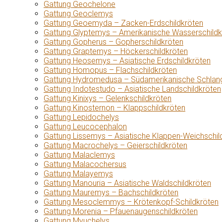
Gattung Geochelone
Gattung Geoclemys
Gattung Geoemyda – Zacken-Erdschildkröten
Gattung Glyptemys – Amerikanische Wasserschildk
Gattung Gopherus – Gopherschildkröten
Gattung Graptemys – Höckerschildkröten
Gattung Heosemys – Asiatische Erdschildkröten
Gattung Homopus – Flachschildkröten
Gattung Hydromedusa – Südamerikanische Schlang
Gattung Indotestudo – Asiatische Landschildkröten
Gattung Kinixys – Gelenkschildkröten
Gattung Kinosternon – Klappschildkröten
Gattung Lepidochelys
Gattung Leucocephalon
Gattung Lissemys – Asiatische Klappen-Weichschil
Gattung Macrochelys – Geierschildkröten
Gattung Malaclemys
Gattung Malacochersus
Gattung Malayemys
Gattung Manouria – Asiatische Waldschildkröten
Gattung Mauremys – Bachschildkröten
Gattung Mesoclemmys – Krötenkopf-Schildkröten
Gattung Morenia – Pfauenaugenschildkröten
Gattung Myuchelys