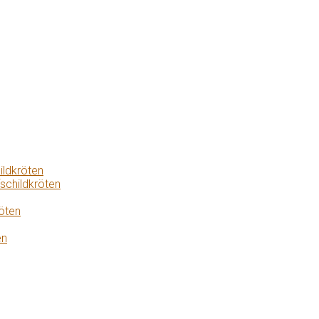
ildkröten
schildkröten
öten
en