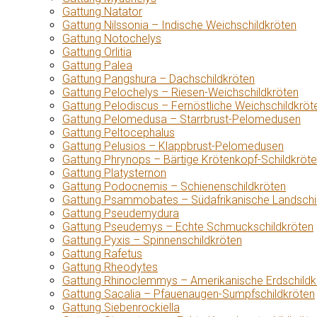
Gattung Natator
Gattung Nilssonia – Indische Weichschildkröten
Gattung Notochelys
Gattung Orlitia
Gattung Palea
Gattung Pangshura – Dachschildkröten
Gattung Pelochelys – Riesen-Weichschildkröten
Gattung Pelodiscus – Fernöstliche Weichschildkröt
Gattung Pelomedusa – Starrbrust-Pelomedusen
Gattung Peltocephalus
Gattung Pelusios – Klappbrust-Pelomedusen
Gattung Phrynops – Bärtige Krötenkopf-Schildkröt
Gattung Platysternon
Gattung Podocnemis – Schienenschildkröten
Gattung Psammobates – Südafrikanische Landschi
Gattung Pseudemydura
Gattung Pseudemys – Echte Schmuckschildkröten
Gattung Pyxis – Spinnenschildkröten
Gattung Rafetus
Gattung Rheodytes
Gattung Rhinoclemmys – Amerikanische Erdschildk
Gattung Sacalia – Pfauenaugen-Sumpfschildkröten
Gattung Siebenrockiella