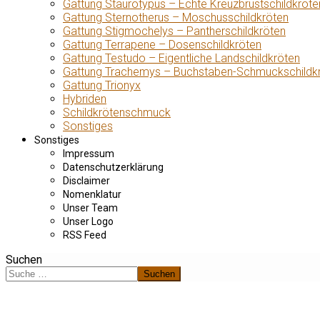
Gattung Staurotypus – Echte Kreuzbrustschildkröte
Gattung Sternotherus – Moschusschildkröten
Gattung Stigmochelys – Pantherschildkröten
Gattung Terrapene – Dosenschildkröten
Gattung Testudo – Eigentliche Landschildkröten
Gattung Trachemys – Buchstaben-Schmuckschildk
Gattung Trionyx
Hybriden
Schildkrötenschmuck
Sonstiges
Sonstiges
Impressum
Datenschutzerklärung
Disclaimer
Nomenklatur
Unser Team
Unser Logo
RSS Feed
Suchen
Suchen