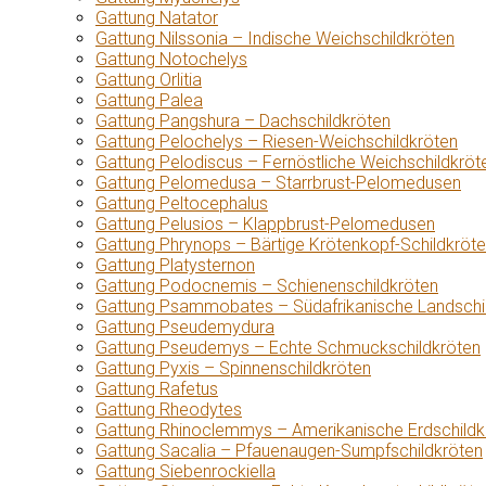
Gattung Natator
Gattung Nilssonia – Indische Weichschildkröten
Gattung Notochelys
Gattung Orlitia
Gattung Palea
Gattung Pangshura – Dachschildkröten
Gattung Pelochelys – Riesen-Weichschildkröten
Gattung Pelodiscus – Fernöstliche Weichschildkröt
Gattung Pelomedusa – Starrbrust-Pelomedusen
Gattung Peltocephalus
Gattung Pelusios – Klappbrust-Pelomedusen
Gattung Phrynops – Bärtige Krötenkopf-Schildkröt
Gattung Platysternon
Gattung Podocnemis – Schienenschildkröten
Gattung Psammobates – Südafrikanische Landschi
Gattung Pseudemydura
Gattung Pseudemys – Echte Schmuckschildkröten
Gattung Pyxis – Spinnenschildkröten
Gattung Rafetus
Gattung Rheodytes
Gattung Rhinoclemmys – Amerikanische Erdschildk
Gattung Sacalia – Pfauenaugen-Sumpfschildkröten
Gattung Siebenrockiella