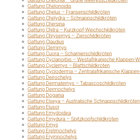
Gattung Chelonia – Grüne Meeresschildkröten
Gattung Chelonoidis
Gattung Chelus – Fransenschildkröten
Gattung Chelydra – Schnappschildkröten
Gattung Chersina
Gattung Chitra – Kurzkopf-Weichschildkröten
Gattung Chrysemys – Zierschildkröten
Gattung Claudius
Gattung Clemmys
Gattung Cuora – Scharnierschildkröten
Gattung Cyclanorbis – Westafrikanische Klappen-W
Gattung Cyclemys – Blattschildkröten
Gattung Cycloderma – Zentralafrikanische Klappen
Gattung Deirochelys
Gattung Dermatemys – Tabascoschildkröten
Gattung Dermochelys
Gattung Dogania
Gattung Elseya – Australische Schnappschildkröten
Gattung Elusor
Gattung Emydoidea
Gattung Emydura – Spitzkopfschildkröten
Gattung Emys
Gattung Eretmochelys
Gattung Erymnochelys