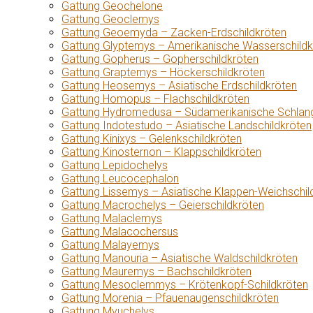
Gattung Geochelone
Gattung Geoclemys
Gattung Geoemyda – Zacken-Erdschildkröten
Gattung Glyptemys – Amerikanische Wasserschildk
Gattung Gopherus – Gopherschildkröten
Gattung Graptemys – Höckerschildkröten
Gattung Heosemys – Asiatische Erdschildkröten
Gattung Homopus – Flachschildkröten
Gattung Hydromedusa – Südamerikanische Schlang
Gattung Indotestudo – Asiatische Landschildkröten
Gattung Kinixys – Gelenkschildkröten
Gattung Kinosternon – Klappschildkröten
Gattung Lepidochelys
Gattung Leucocephalon
Gattung Lissemys – Asiatische Klappen-Weichschil
Gattung Macrochelys – Geierschildkröten
Gattung Malaclemys
Gattung Malacochersus
Gattung Malayemys
Gattung Manouria – Asiatische Waldschildkröten
Gattung Mauremys – Bachschildkröten
Gattung Mesoclemmys – Krötenkopf-Schildkröten
Gattung Morenia – Pfauenaugenschildkröten
Gattung Myuchelys