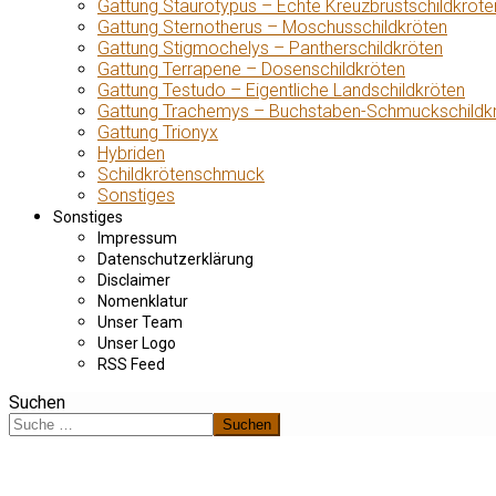
Gattung Staurotypus – Echte Kreuzbrustschildkröte
Gattung Sternotherus – Moschusschildkröten
Gattung Stigmochelys – Pantherschildkröten
Gattung Terrapene – Dosenschildkröten
Gattung Testudo – Eigentliche Landschildkröten
Gattung Trachemys – Buchstaben-Schmuckschildk
Gattung Trionyx
Hybriden
Schildkrötenschmuck
Sonstiges
Sonstiges
Impressum
Datenschutzerklärung
Disclaimer
Nomenklatur
Unser Team
Unser Logo
RSS Feed
Suchen
Suchen