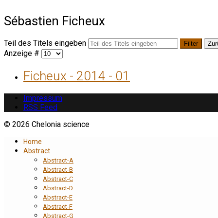
Sébastien Ficheux
Teil des Titels eingeben
Filter
Zur
Anzeige #
Ficheux - 2014 - 01
Impressum
RSS Feed
© 2026 Chelonia science
Home
Abstract
Abstract-A
Abstract-B
Abstract-C
Abstract-D
Abstract-E
Abstract-F
Abstract-G