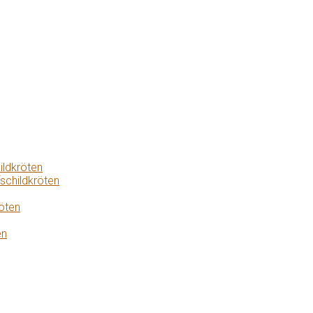
ildkröten
schildkröten
öten
en