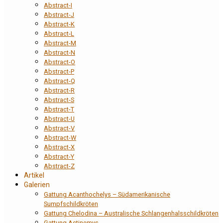
Abstract-I
Abstract-J
Abstract-K
Abstract-L
Abstract-M
Abstract-N
Abstract-O
Abstract-P
Abstract-Q
Abstract-R
Abstract-S
Abstract-T
Abstract-U
Abstract-V
Abstract-W
Abstract-X
Abstract-Y
Abstract-Z
Artikel
Galerien
Gattung Acanthochelys – Südamerikanische
Sumpfschildkröten
Gattung Chelodina – Australische Schlangenhalsschildkröten
Gattung Actinemys