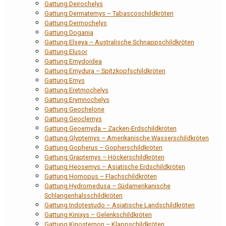
Gattung Deirochelys
Gattung Dermatemys – Tabascoschildkröten
Gattung Dermochelys
Gattung Dogania
Gattung Elseya – Australische Schnappschildkröten
Gattung Elusor
Gattung Emydoidea
Gattung Emydura – Spitzkopfschildkröten
Gattung Emys
Gattung Eretmochelys
Gattung Erymnochelys
Gattung Geochelone
Gattung Geoclemys
Gattung Geoemyda – Zacken-Erdschildkröten
Gattung Glyptemys – Amerikanische Wasserschildkröten
Gattung Gopherus – Gopherschildkröten
Gattung Graptemys – Höckerschildkröten
Gattung Heosemys – Asiatische Erdschildkröten
Gattung Homopus – Flachschildkröten
Gattung Hydromedusa – Südamerikanische
Schlangenhalsschildkröten
Gattung Indotestudo – Asiatische Landschildkröten
Gattung Kinixys – Gelenkschildkröten
Gattung Kinosternon – Klappschildkröten