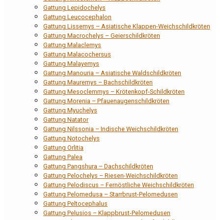
Gattung Lepidochelys
Gattung Leucocephalon
Gattung Lissemys – Asiatische Klappen-Weichschildkröten
Gattung Macrochelys – Geierschildkröten
Gattung Malaclemys
Gattung Malacochersus
Gattung Malayemys
Gattung Manouria – Asiatische Waldschildkröten
Gattung Mauremys – Bachschildkröten
Gattung Mesoclemmys – Krötenkopf-Schildkröten
Gattung Morenia – Pfauenaugenschildkröten
Gattung Myuchelys
Gattung Natator
Gattung Nilssonia – Indische Weichschildkröten
Gattung Notochelys
Gattung Orlitia
Gattung Palea
Gattung Pangshura – Dachschildkröten
Gattung Pelochelys – Riesen-Weichschildkröten
Gattung Pelodiscus – Fernöstliche Weichschildkröten
Gattung Pelomedusa – Starrbrust-Pelomedusen
Gattung Peltocephalus
Gattung Pelusios – Klappbrust-Pelomedusen