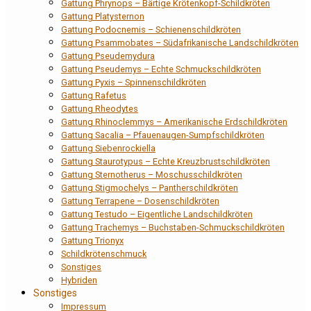
Gattung Phrynops – Bärtige Krötenkopf-Schildkröten
Gattung Platysternon
Gattung Podocnemis – Schienenschildkröten
Gattung Psammobates – Südafrikanische Landschildkröten
Gattung Pseudemydura
Gattung Pseudemys – Echte Schmuckschildkröten
Gattung Pyxis – Spinnenschildkröten
Gattung Rafetus
Gattung Rheodytes
Gattung Rhinoclemmys – Amerikanische Erdschildkröten
Gattung Sacalia – Pfauenaugen-Sumpfschildkröten
Gattung Siebenrockiella
Gattung Staurotypus – Echte Kreuzbrustschildkröten
Gattung Sternotherus – Moschusschildkröten
Gattung Stigmochelys – Pantherschildkröten
Gattung Terrapene – Dosenschildkröten
Gattung Testudo – Eigentliche Landschildkröten
Gattung Trachemys – Buchstaben-Schmuckschildkröten
Gattung Trionyx
Schildkrötenschmuck
Sonstiges
Hybriden
Sonstiges
Impressum