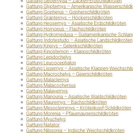
Gattung Geoemyda – Zacken-Erdschildkröten
Gattung Glyptemys – Amerikanische Wasserschildk
Gattung Gopherus – Gopherschildkröten
Gattung Graptemys – Höckerschildkröten
Gattung Heosemys – Asiatische Erdschildkröten
Gattung Homopus – Flachschildkröten
Gattung Hydromedusa – Südamerikanische Schlang
Gattung Indotestudo – Asiatische Landschildkröten
Gattung Kinixys – Gelenkschildkröten
Gattung Kinosternon – Klappschildkröten
Gattung Lepidochelys
Gattung Leucocephalon
Gattung Lissemys – Asiatische Klappen-Weichschil
Gattung Macrochelys – Geierschildkröten
Gattung Malaclemys
Gattung Malacochersus
Gattung Malayemys
Gattung Manouria – Asiatische Waldschildkröten
Gattung Mauremys – Bachschildkröten
Gattung Mesoclemmys – Krötenkopf-Schildkröten
Gattung Morenia – Pfauenaugenschildkröten
Gattung Myuchelys
Gattung Natator
Gattung Nilssonia – Indische Weichschildkröten