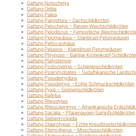
Gattung Notochelys
Gattung Orlitia
Gattung Palea
Gattung Pangshura – Dachschildkröten
Gattung Pelochelys – Riesen-Weichschildkröten
Gattung Pelodiscus – Fernöstliche Weichschildkröt
Gattung Pelomedusa – Starrbrust-Pelomedusen
Gattung Peltocephalus
Gattung Pelusios – Klappbrust-Pelomedusen
Gattung Phrynops – Bärtige Krötenkopf-Schildkröt
Gattung Platysternon
Gattung Podocnemis – Schienenschildkröten
Gattung Psammobates – Südafrikanische Landschi
Gattung Pseudemydura
Gattung Pseudemys – Echte Schmuckschildkröten
Gattung Pyxis – Spinnenschildkröten
Gattung Rafetus
Gattung Rheodytes
Gattung Rhinoclemmys – Amerikanische Erdschildk
Gattung Sacalia – Pfauenaugen-Sumpfschildkröten
Gattung Siebenrockiella
Gattung Staurotypus – Echte Kreuzbrustschildkröte
Gattung Sternotherus – Moschusschildkröten
Gattung Stigmochelys – Pantherschildkröten