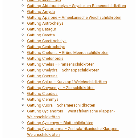
Gattung Aldabrachelys – Seychellen-Riesenschildkröten
Gattung Amyda
Gattung Apalone – Amerikanische Weichschildkröten
Gattung Astrochelys
Gattung Batagur
Gattung Caretta
Gattung Carettochelys
Gattung Centrochelys
Gattung Chelonia – Grüne Meeresschildkröten
Gattung Chelonoidis
Gattung Chelus – Fransenschildkröten
Gattung Chelydra – Schnappschildkröten
Gattung Chersina
Gattung Chitra – Kurzkopf-Weichschildkröten
Gattung Chrysemys – Zierschildkröten
Gattung Claudius
Gattung Clemmys
Gattung Cuora – Scharnierschildkröten
Gattung Cyclanorbis – Westafrikanische Klappen-
Weichschildkröten
Gattung Cyclemys – Blattschildkröten
Gattung Cycloderma – Zentralafrikanische Klappen-
Weichschildkröten