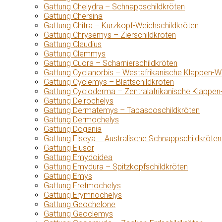
Gattung Chelydra – Schnappschildkröten
Gattung Chersina
Gattung Chitra – Kurzkopf-Weichschildkröten
Gattung Chrysemys – Zierschildkröten
Gattung Claudius
Gattung Clemmys
Gattung Cuora – Scharnierschildkröten
Gattung Cyclanorbis – Westafrikanische Klappen-W
Gattung Cyclemys – Blattschildkröten
Gattung Cycloderma – Zentralafrikanische Klappen
Gattung Deirochelys
Gattung Dermatemys – Tabascoschildkröten
Gattung Dermochelys
Gattung Dogania
Gattung Elseya – Australische Schnappschildkröten
Gattung Elusor
Gattung Emydoidea
Gattung Emydura – Spitzkopfschildkröten
Gattung Emys
Gattung Eretmochelys
Gattung Erymnochelys
Gattung Geochelone
Gattung Geoclemys