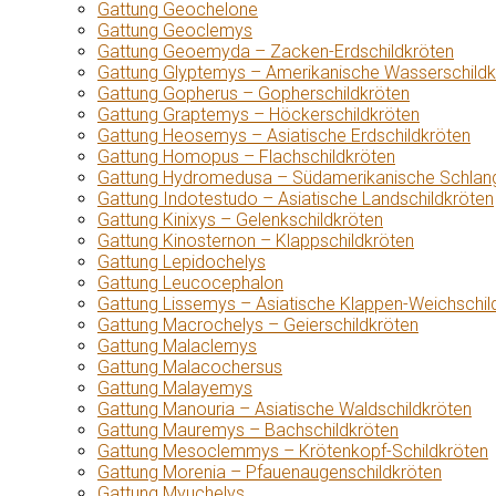
Gattung Geochelone
Gattung Geoclemys
Gattung Geoemyda – Zacken-Erdschildkröten
Gattung Glyptemys – Amerikanische Wasserschildk
Gattung Gopherus – Gopherschildkröten
Gattung Graptemys – Höckerschildkröten
Gattung Heosemys – Asiatische Erdschildkröten
Gattung Homopus – Flachschildkröten
Gattung Hydromedusa – Südamerikanische Schlang
Gattung Indotestudo – Asiatische Landschildkröten
Gattung Kinixys – Gelenkschildkröten
Gattung Kinosternon – Klappschildkröten
Gattung Lepidochelys
Gattung Leucocephalon
Gattung Lissemys – Asiatische Klappen-Weichschil
Gattung Macrochelys – Geierschildkröten
Gattung Malaclemys
Gattung Malacochersus
Gattung Malayemys
Gattung Manouria – Asiatische Waldschildkröten
Gattung Mauremys – Bachschildkröten
Gattung Mesoclemmys – Krötenkopf-Schildkröten
Gattung Morenia – Pfauenaugenschildkröten
Gattung Myuchelys