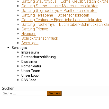
Gattung Staurotypus – Echte Kreuzbrustschildkröte
Gattung Sternotherus – Moschusschildkröten
Gattung Stigmochelys – Pantherschildkröten
Gattung Terrapene – Dosenschildkröten
Gattung Testudo – Eigentliche Landschildkröten
Gattung Trachemys – Buchstaben-Schmuckschildk
Gattung Trionyx
Hybriden
Schildkrötenschmuck
Sonstiges
Sonstiges
Impressum
Datenschutzerklärung
Disclaimer
Nomenklatur
Unser Team
Unser Logo
RSS Feed
Suchen
Suchen