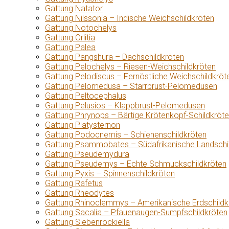
Gattung Natator
Gattung Nilssonia – Indische Weichschildkröten
Gattung Notochelys
Gattung Orlitia
Gattung Palea
Gattung Pangshura – Dachschildkröten
Gattung Pelochelys – Riesen-Weichschildkröten
Gattung Pelodiscus – Fernöstliche Weichschildkröt
Gattung Pelomedusa – Starrbrust-Pelomedusen
Gattung Peltocephalus
Gattung Pelusios – Klappbrust-Pelomedusen
Gattung Phrynops – Bärtige Krötenkopf-Schildkröt
Gattung Platysternon
Gattung Podocnemis – Schienenschildkröten
Gattung Psammobates – Südafrikanische Landschi
Gattung Pseudemydura
Gattung Pseudemys – Echte Schmuckschildkröten
Gattung Pyxis – Spinnenschildkröten
Gattung Rafetus
Gattung Rheodytes
Gattung Rhinoclemmys – Amerikanische Erdschildk
Gattung Sacalia – Pfauenaugen-Sumpfschildkröten
Gattung Siebenrockiella