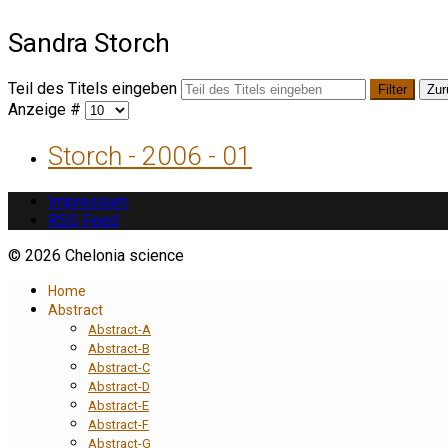
Sandra Storch
Teil des Titels eingeben
Filter
Zur
Anzeige #
Storch - 2006 - 01
Impressum
RSS Feed
© 2026 Chelonia science
Home
Abstract
Abstract-A
Abstract-B
Abstract-C
Abstract-D
Abstract-E
Abstract-F
Abstract-G