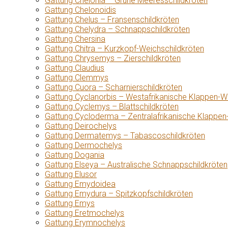
Gattung Chelonia – Grüne Meeresschildkröten
Gattung Chelonoidis
Gattung Chelus – Fransenschildkröten
Gattung Chelydra – Schnappschildkröten
Gattung Chersina
Gattung Chitra – Kurzkopf-Weichschildkröten
Gattung Chrysemys – Zierschildkröten
Gattung Claudius
Gattung Clemmys
Gattung Cuora – Scharnierschildkröten
Gattung Cyclanorbis – Westafrikanische Klappen-W
Gattung Cyclemys – Blattschildkröten
Gattung Cycloderma – Zentralafrikanische Klappen
Gattung Deirochelys
Gattung Dermatemys – Tabascoschildkröten
Gattung Dermochelys
Gattung Dogania
Gattung Elseya – Australische Schnappschildkröten
Gattung Elusor
Gattung Emydoidea
Gattung Emydura – Spitzkopfschildkröten
Gattung Emys
Gattung Eretmochelys
Gattung Erymnochelys