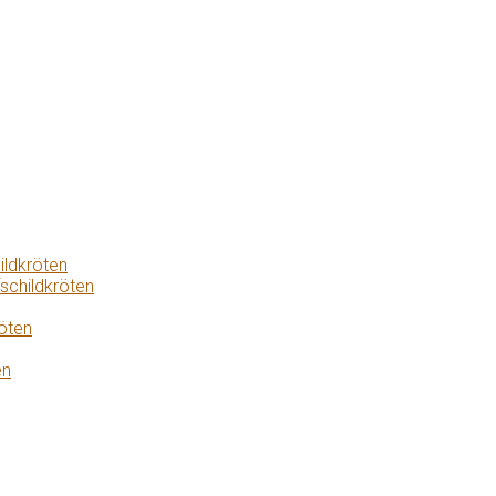
ildkröten
schildkröten
öten
en