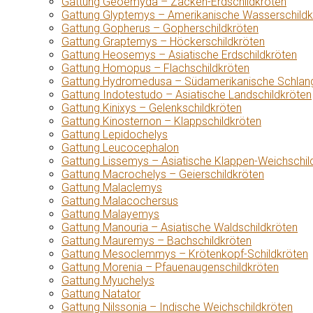
Gattung Geoemyda – Zacken-Erdschildkröten
Gattung Glyptemys – Amerikanische Wasserschildk
Gattung Gopherus – Gopherschildkröten
Gattung Graptemys – Höckerschildkröten
Gattung Heosemys – Asiatische Erdschildkröten
Gattung Homopus – Flachschildkröten
Gattung Hydromedusa – Südamerikanische Schlang
Gattung Indotestudo – Asiatische Landschildkröten
Gattung Kinixys – Gelenkschildkröten
Gattung Kinosternon – Klappschildkröten
Gattung Lepidochelys
Gattung Leucocephalon
Gattung Lissemys – Asiatische Klappen-Weichschil
Gattung Macrochelys – Geierschildkröten
Gattung Malaclemys
Gattung Malacochersus
Gattung Malayemys
Gattung Manouria – Asiatische Waldschildkröten
Gattung Mauremys – Bachschildkröten
Gattung Mesoclemmys – Krötenkopf-Schildkröten
Gattung Morenia – Pfauenaugenschildkröten
Gattung Myuchelys
Gattung Natator
Gattung Nilssonia – Indische Weichschildkröten