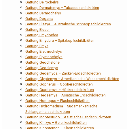
Gattung Deirochelys
Gattung Dermatemys – Tabascoschildkröten
Gattung Dermochelys
Gattung Dogania
Gattung Elseya – Australische Schnappschildkröten
Gattung Elusor
Gattung Emydoidea
Gattung Emydura – Spitzkopfschildkröten
Gattung Emys
Gattung Eretmochelys
Gattung Erymnochelys
Gattung Geochelone
Gattung Geoclemys
Gattung Geoemyda – Zacken-Erdschildkröten
Gattung Glyptemys – Amerikanische Wasserschildkröten
Gattung Gopherus – Gopherschildkröten
Gattung Graptemys – Höckerschildkröten
Gattung Heosemys – Asiatische Erdschildkröten
Gattung Homopus – Flachschildkröten
Gattung Hydromedusa – Südamerikanische
Schlangenhalsschildkröten
Gattung Indotestudo – Asiatische Landschildkröten
Gattung Kinixys – Gelenkschildkröten
Gattung Kinosternon – Klappschildkröten