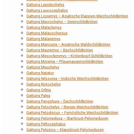
Gattung Lepidochelys
Gattung Leucocephalon
Gattung Lissemys – Asiatische Klappen-Weichschildkröten
Gattung Macrochelys – Geierschildkröten
Gattung Malaclemys
Gattung Malacochersus
Gattung Malayemys
Gattung Manouria – Asiatische Waldschildkröten
Gattung Mauremys – Bachschildkröten
Gattung Mesoclemmys – Krötenkopf-Schildkröten
Gattung Morenia – Pfauenaugenschildkröten
Gattung Myuchelys
Gattung Natator
Gattung Nilssonia – Indische Weichschildkröten
Gattung Notochelys
Gattung Orlitia
Gattung Palea
Gattung Pangshura – Dachschildkröten
Gattung Pelochelys – Riesen-Weichschildkröten
Gattung Pelodiscus – Fernöstliche Weichschildkröten
Gattung Pelomedusa – Starrbrust-Pelomedusen
Gattung Peltocephalus
Gattung Pelusios – Klappbrust-Pelomedusen