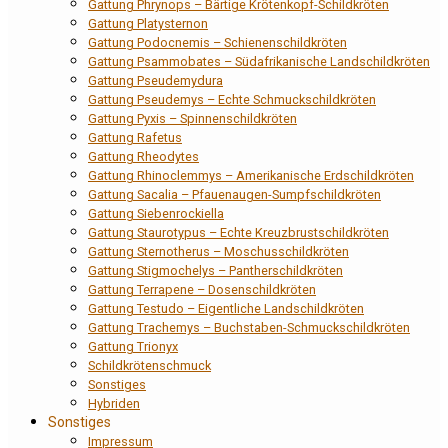
Gattung Phrynops – Bärtige Krötenkopf-Schildkröten
Gattung Platysternon
Gattung Podocnemis – Schienenschildkröten
Gattung Psammobates – Südafrikanische Landschildkröten
Gattung Pseudemydura
Gattung Pseudemys – Echte Schmuckschildkröten
Gattung Pyxis – Spinnenschildkröten
Gattung Rafetus
Gattung Rheodytes
Gattung Rhinoclemmys – Amerikanische Erdschildkröten
Gattung Sacalia – Pfauenaugen-Sumpfschildkröten
Gattung Siebenrockiella
Gattung Staurotypus – Echte Kreuzbrustschildkröten
Gattung Sternotherus – Moschusschildkröten
Gattung Stigmochelys – Pantherschildkröten
Gattung Terrapene – Dosenschildkröten
Gattung Testudo – Eigentliche Landschildkröten
Gattung Trachemys – Buchstaben-Schmuckschildkröten
Gattung Trionyx
Schildkrötenschmuck
Sonstiges
Hybriden
Sonstiges
Impressum