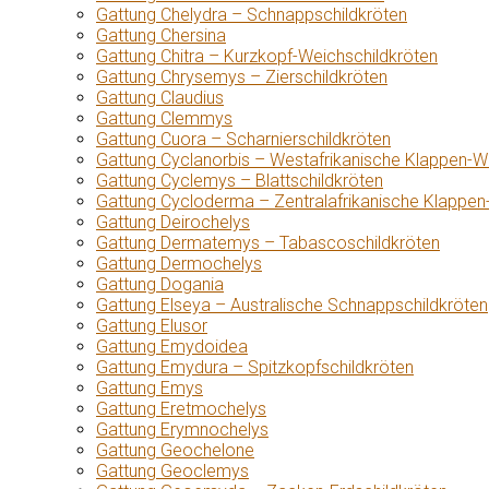
Gattung Chelydra – Schnappschildkröten
Gattung Chersina
Gattung Chitra – Kurzkopf-Weichschildkröten
Gattung Chrysemys – Zierschildkröten
Gattung Claudius
Gattung Clemmys
Gattung Cuora – Scharnierschildkröten
Gattung Cyclanorbis – Westafrikanische Klappen-W
Gattung Cyclemys – Blattschildkröten
Gattung Cycloderma – Zentralafrikanische Klappen
Gattung Deirochelys
Gattung Dermatemys – Tabascoschildkröten
Gattung Dermochelys
Gattung Dogania
Gattung Elseya – Australische Schnappschildkröten
Gattung Elusor
Gattung Emydoidea
Gattung Emydura – Spitzkopfschildkröten
Gattung Emys
Gattung Eretmochelys
Gattung Erymnochelys
Gattung Geochelone
Gattung Geoclemys