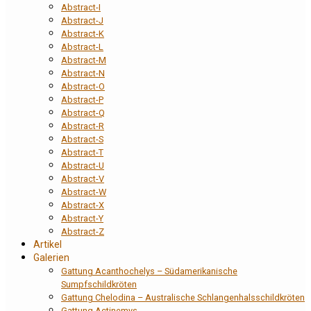
Abstract-I
Abstract-J
Abstract-K
Abstract-L
Abstract-M
Abstract-N
Abstract-O
Abstract-P
Abstract-Q
Abstract-R
Abstract-S
Abstract-T
Abstract-U
Abstract-V
Abstract-W
Abstract-X
Abstract-Y
Abstract-Z
Artikel
Galerien
Gattung Acanthochelys – Südamerikanische
Sumpfschildkröten
Gattung Chelodina – Australische Schlangenhalsschildkröten
Gattung Actinemys