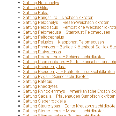
Gattung Notochelys
Gattung Orlitia
Gattung Palea
Gattung Pangshura – Dachschildkröten
Gattung Pelochelys – Riesen-Weichschildkröten
Gattung Pelodiscus – Fernöstliche Weichschildkröt
Gattung Pelomedusa – Starrbrust-Pelomedusen
Gattung Peltocephalus
Gattung Pelusios – Klappbrust-Pelomedusen
Gattung Phrynops – Bärtige Krötenkopf-Schildkröt
Gattung Platysternon
Gattung Podocnemis – Schienenschildkröten
Gattung Psammobates – Südafrikanische Landschi
Gattung Pseudemydura
Gattung Pseudemys – Echte Schmuckschildkröten
Gattung Pyxis – Spinnenschildkröten
Gattung Rafetus
Gattung Rheodytes
Gattung Rhinoclemmys – Amerikanische Erdschildk
Gattung Sacalia – Pfauenaugen-Sumpfschildkröten
Gattung Siebenrockiella
Gattung Staurotypus – Echte Kreuzbrustschildkröte
Gattung Sternotherus – Moschusschildkröten
Gattung Stigmochelys – Pantherschildkröten