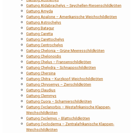
Gattung Aldabrachelys – Seychellen-Riesenschildkröten
Gattung Amyda
Gattung Apalone – Amerikanische Weichschildkröten
Gattung Astrochelys
Gattung Batagur
Gattung Caretta
Gattung Carettochelys
Gattung Centrochelys
Gattung Chelonia – Grüne Meeresschildkröten
Gattung Chelonoidis
Gattung Chelus – Fransenschildkröten
Gattung Chelydra – Schnappschildkröten
Gattung Chersina
Gattung Chitra – Kurzkopf-Weichschildkröten
Gattung Chrysemys – Zierschildkröten
Gattung Claudius
Gattung Clemmys
Gattung Cuora – Scharnierschildkröten
Gattung Cyclanorbis – Westafrikanische Klappen-
Weichschildkröten
Gattung Cyclemys – Blattschildkröten
Gattung Cycloderma – Zentralafrikanische Klappen-
Weichschildkröten