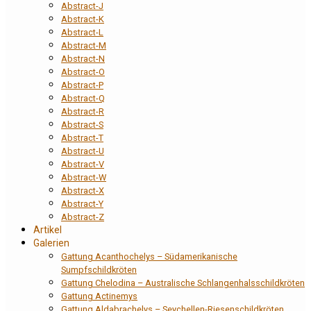
Abstract-J
Abstract-K
Abstract-L
Abstract-M
Abstract-N
Abstract-O
Abstract-P
Abstract-Q
Abstract-R
Abstract-S
Abstract-T
Abstract-U
Abstract-V
Abstract-W
Abstract-X
Abstract-Y
Abstract-Z
Artikel
Galerien
Gattung Acanthochelys – Südamerikanische
Sumpfschildkröten
Gattung Chelodina – Australische Schlangenhalsschildkröten
Gattung Actinemys
Gattung Aldabrachelys – Seychellen-Riesenschildkröten