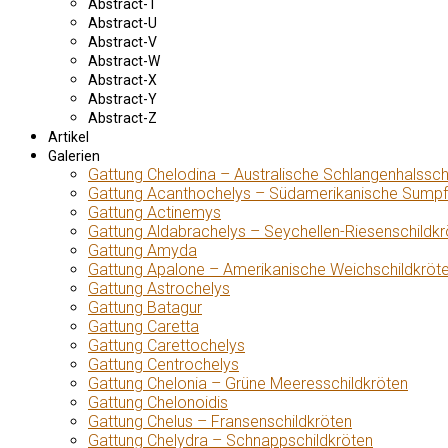
Abstract-T
Abstract-U
Abstract-V
Abstract-W
Abstract-X
Abstract-Y
Abstract-Z
Artikel
Galerien
Gattung Chelodina – Australische Schlangenhalssch
Gattung Acanthochelys – Südamerikanische Sumpf
Gattung Actinemys
Gattung Aldabrachelys – Seychellen-Riesenschildkr
Gattung Amyda
Gattung Apalone – Amerikanische Weichschildkröt
Gattung Astrochelys
Gattung Batagur
Gattung Caretta
Gattung Carettochelys
Gattung Centrochelys
Gattung Chelonia – Grüne Meeresschildkröten
Gattung Chelonoidis
Gattung Chelus – Fransenschildkröten
Gattung Chelydra – Schnappschildkröten