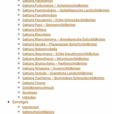
Gattung Platysternon
Gattung Podocnemis – Schienenschildkröten
Gattung Psammobates – Südafrikanische Landschildkröten
Gattung Pseudemydura
Gattung Pseudemys – Echte Schmuckschildkröten
Gattung Pyxis – Spinnenschildkröten
Gattung Rafetus
Gattung Rheodytes
Gattung Rhinoclemmys – Amerikanische Erdschildkröten
Gattung Sacalia – Pfauenaugen-Sumpfschildkröten
Gattung Siebenrockiella
Gattung Staurotypus – Echte Kreuzbrustschildkröten
Gattung Sternotherus – Moschusschildkröten
Gattung Stigmochelys – Pantherschildkröten
Gattung Terrapene – Dosenschildkröten
Gattung Testudo – Eigentliche Landschildkröten
Gattung Trachemys – Buchstaben-Schmuckschildkröten
Gattung Trionyx
Schildkrötenschmuck
Sonstiges
Hybriden
Sonstiges
Impressum
Datenschutzerklärung