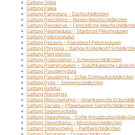
Gattung Orlitia
Gattung Palea
Gattung Pangshura – Dachschildkröten
Gattung Pelochelys – Riesen-Weichschildkröten
Gattung Pelodiscus – Fernöstliche Weichschildkröt
Gattung Pelomedusa – Starrbrust-Pelomedusen
Gattung Peltocephalus
Gattung Pelusios – Klappbrust-Pelomedusen
Gattung Phrynops – Bärtige Krötenkopf-Schildkröt
Gattung Platysternon
Gattung Podocnemis – Schienenschildkröten
Gattung Psammobates – Südafrikanische Landschi
Gattung Pseudemydura
Gattung Pseudemys – Echte Schmuckschildkröten
Gattung Pyxis – Spinnenschildkröten
Gattung Rafetus
Gattung Rheodytes
Gattung Rhinoclemmys – Amerikanische Erdschildk
Gattung Sacalia – Pfauenaugen-Sumpfschildkröten
Gattung Siebenrockiella
Gattung Staurotypus – Echte Kreuzbrustschildkröte
Gattung Sternotherus – Moschusschildkröten
Gattung Stigmochelys – Pantherschildkröten
Gattung Terrapene – Dosenschildkröten