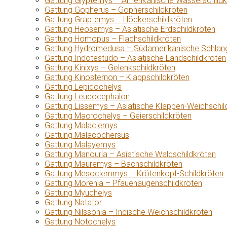
Gattung Glyptemys – Amerikanische Wasserschildk
Gattung Gopherus – Gopherschildkröten
Gattung Graptemys – Höckerschildkröten
Gattung Heosemys – Asiatische Erdschildkröten
Gattung Homopus – Flachschildkröten
Gattung Hydromedusa – Südamerikanische Schlang
Gattung Indotestudo – Asiatische Landschildkröten
Gattung Kinixys – Gelenkschildkröten
Gattung Kinosternon – Klappschildkröten
Gattung Lepidochelys
Gattung Leucocephalon
Gattung Lissemys – Asiatische Klappen-Weichschil
Gattung Macrochelys – Geierschildkröten
Gattung Malaclemys
Gattung Malacochersus
Gattung Malayemys
Gattung Manouria – Asiatische Waldschildkröten
Gattung Mauremys – Bachschildkröten
Gattung Mesoclemmys – Krötenkopf-Schildkröten
Gattung Morenia – Pfauenaugenschildkröten
Gattung Myuchelys
Gattung Natator
Gattung Nilssonia – Indische Weichschildkröten
Gattung Notochelys