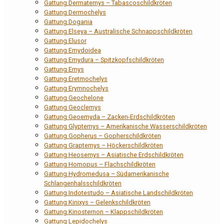
Gattung Dermatemys – Tabascoschildkröten
Gattung Dermochelys
Gattung Dogania
Gattung Elseya – Australische Schnappschildkröten
Gattung Elusor
Gattung Emydoidea
Gattung Emydura – Spitzkopfschildkröten
Gattung Emys
Gattung Eretmochelys
Gattung Erymnochelys
Gattung Geochelone
Gattung Geoclemys
Gattung Geoemyda – Zacken-Erdschildkröten
Gattung Glyptemys – Amerikanische Wasserschildkröten
Gattung Gopherus – Gopherschildkröten
Gattung Graptemys – Höckerschildkröten
Gattung Heosemys – Asiatische Erdschildkröten
Gattung Homopus – Flachschildkröten
Gattung Hydromedusa – Südamerikanische
Schlangenhalsschildkröten
Gattung Indotestudo – Asiatische Landschildkröten
Gattung Kinixys – Gelenkschildkröten
Gattung Kinosternon – Klappschildkröten
Gattung Lepidochelys