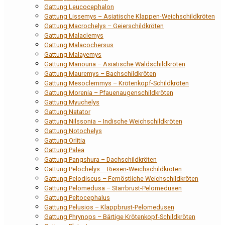
Gattung Leucocephalon
Gattung Lissemys – Asiatische Klappen-Weichschildkröten
Gattung Macrochelys – Geierschildkröten
Gattung Malaclemys
Gattung Malacochersus
Gattung Malayemys
Gattung Manouria – Asiatische Waldschildkröten
Gattung Mauremys – Bachschildkröten
Gattung Mesoclemmys – Krötenkopf-Schildkröten
Gattung Morenia – Pfauenaugenschildkröten
Gattung Myuchelys
Gattung Natator
Gattung Nilssonia – Indische Weichschildkröten
Gattung Notochelys
Gattung Orlitia
Gattung Palea
Gattung Pangshura – Dachschildkröten
Gattung Pelochelys – Riesen-Weichschildkröten
Gattung Pelodiscus – Fernöstliche Weichschildkröten
Gattung Pelomedusa – Starrbrust-Pelomedusen
Gattung Peltocephalus
Gattung Pelusios – Klappbrust-Pelomedusen
Gattung Phrynops – Bärtige Krötenkopf-Schildkröten