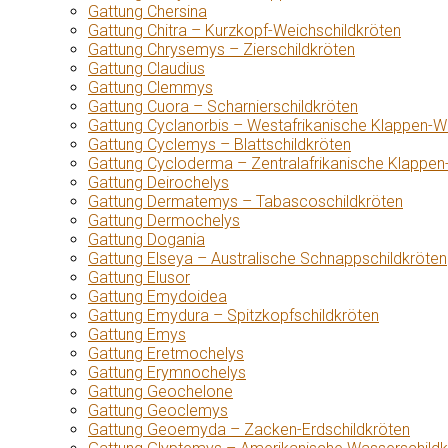
Gattung Chersina
Gattung Chitra – Kurzkopf-Weichschildkröten
Gattung Chrysemys – Zierschildkröten
Gattung Claudius
Gattung Clemmys
Gattung Cuora – Scharnierschildkröten
Gattung Cyclanorbis – Westafrikanische Klappen-W
Gattung Cyclemys – Blattschildkröten
Gattung Cycloderma – Zentralafrikanische Klappen
Gattung Deirochelys
Gattung Dermatemys – Tabascoschildkröten
Gattung Dermochelys
Gattung Dogania
Gattung Elseya – Australische Schnappschildkröten
Gattung Elusor
Gattung Emydoidea
Gattung Emydura – Spitzkopfschildkröten
Gattung Emys
Gattung Eretmochelys
Gattung Erymnochelys
Gattung Geochelone
Gattung Geoclemys
Gattung Geoemyda – Zacken-Erdschildkröten