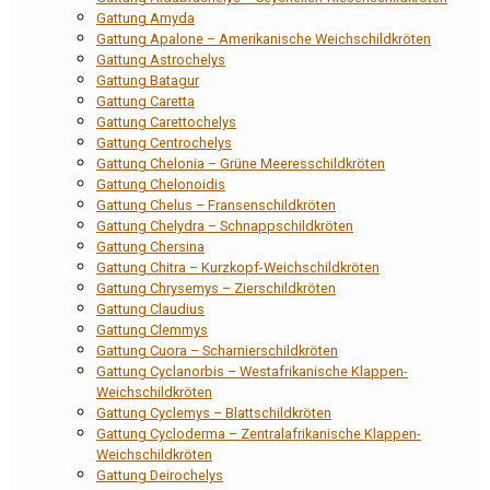
Gattung Amyda
Gattung Apalone – Amerikanische Weichschildkröten
Gattung Astrochelys
Gattung Batagur
Gattung Caretta
Gattung Carettochelys
Gattung Centrochelys
Gattung Chelonia – Grüne Meeresschildkröten
Gattung Chelonoidis
Gattung Chelus – Fransenschildkröten
Gattung Chelydra – Schnappschildkröten
Gattung Chersina
Gattung Chitra – Kurzkopf-Weichschildkröten
Gattung Chrysemys – Zierschildkröten
Gattung Claudius
Gattung Clemmys
Gattung Cuora – Scharnierschildkröten
Gattung Cyclanorbis – Westafrikanische Klappen-
Weichschildkröten
Gattung Cyclemys – Blattschildkröten
Gattung Cycloderma – Zentralafrikanische Klappen-
Weichschildkröten
Gattung Deirochelys