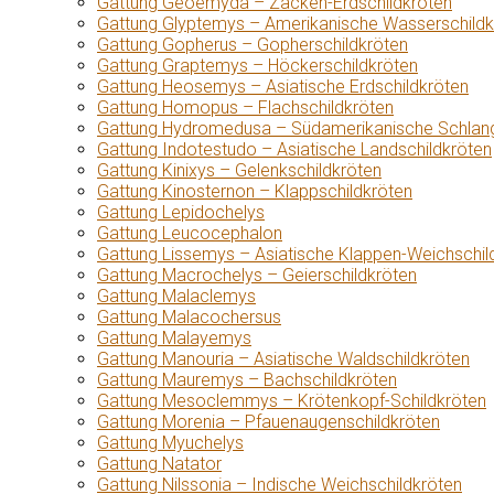
Gattung Geoemyda – Zacken-Erdschildkröten
Gattung Glyptemys – Amerikanische Wasserschildk
Gattung Gopherus – Gopherschildkröten
Gattung Graptemys – Höckerschildkröten
Gattung Heosemys – Asiatische Erdschildkröten
Gattung Homopus – Flachschildkröten
Gattung Hydromedusa – Südamerikanische Schlang
Gattung Indotestudo – Asiatische Landschildkröten
Gattung Kinixys – Gelenkschildkröten
Gattung Kinosternon – Klappschildkröten
Gattung Lepidochelys
Gattung Leucocephalon
Gattung Lissemys – Asiatische Klappen-Weichschil
Gattung Macrochelys – Geierschildkröten
Gattung Malaclemys
Gattung Malacochersus
Gattung Malayemys
Gattung Manouria – Asiatische Waldschildkröten
Gattung Mauremys – Bachschildkröten
Gattung Mesoclemmys – Krötenkopf-Schildkröten
Gattung Morenia – Pfauenaugenschildkröten
Gattung Myuchelys
Gattung Natator
Gattung Nilssonia – Indische Weichschildkröten