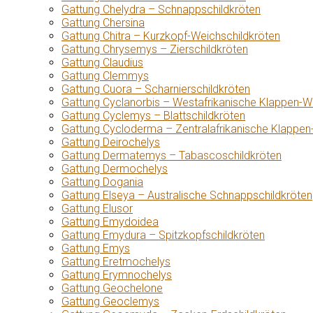
Gattung Chelydra – Schnappschildkröten
Gattung Chersina
Gattung Chitra – Kurzkopf-Weichschildkröten
Gattung Chrysemys – Zierschildkröten
Gattung Claudius
Gattung Clemmys
Gattung Cuora – Scharnierschildkröten
Gattung Cyclanorbis – Westafrikanische Klappen-W
Gattung Cyclemys – Blattschildkröten
Gattung Cycloderma – Zentralafrikanische Klappen
Gattung Deirochelys
Gattung Dermatemys – Tabascoschildkröten
Gattung Dermochelys
Gattung Dogania
Gattung Elseya – Australische Schnappschildkröten
Gattung Elusor
Gattung Emydoidea
Gattung Emydura – Spitzkopfschildkröten
Gattung Emys
Gattung Eretmochelys
Gattung Erymnochelys
Gattung Geochelone
Gattung Geoclemys