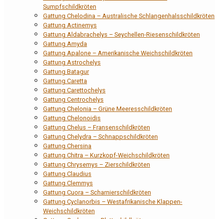
Sumpfschildkröten
Gattung Chelodina – Australische Schlangenhalsschildkröten
Gattung Actinemys
Gattung Aldabrachelys – Seychellen-Riesenschildkröten
Gattung Amyda
Gattung Apalone – Amerikanische Weichschildkröten
Gattung Astrochelys
Gattung Batagur
Gattung Caretta
Gattung Carettochelys
Gattung Centrochelys
Gattung Chelonia – Grüne Meeresschildkröten
Gattung Chelonoidis
Gattung Chelus – Fransenschildkröten
Gattung Chelydra – Schnappschildkröten
Gattung Chersina
Gattung Chitra – Kurzkopf-Weichschildkröten
Gattung Chrysemys – Zierschildkröten
Gattung Claudius
Gattung Clemmys
Gattung Cuora – Scharnierschildkröten
Gattung Cyclanorbis – Westafrikanische Klappen-
Weichschildkröten