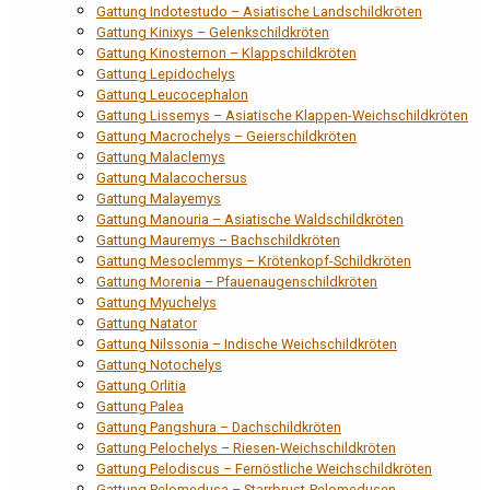
Gattung Indotestudo – Asiatische Landschildkröten
Gattung Kinixys – Gelenkschildkröten
Gattung Kinosternon – Klappschildkröten
Gattung Lepidochelys
Gattung Leucocephalon
Gattung Lissemys – Asiatische Klappen-Weichschildkröten
Gattung Macrochelys – Geierschildkröten
Gattung Malaclemys
Gattung Malacochersus
Gattung Malayemys
Gattung Manouria – Asiatische Waldschildkröten
Gattung Mauremys – Bachschildkröten
Gattung Mesoclemmys – Krötenkopf-Schildkröten
Gattung Morenia – Pfauenaugenschildkröten
Gattung Myuchelys
Gattung Natator
Gattung Nilssonia – Indische Weichschildkröten
Gattung Notochelys
Gattung Orlitia
Gattung Palea
Gattung Pangshura – Dachschildkröten
Gattung Pelochelys – Riesen-Weichschildkröten
Gattung Pelodiscus – Fernöstliche Weichschildkröten
Gattung Pelomedusa – Starrbrust-Pelomedusen