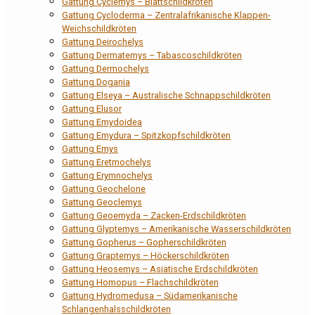
Gattung Cyclemys – Blattschildkröten
Gattung Cycloderma – Zentralafrikanische Klappen-
Weichschildkröten
Gattung Deirochelys
Gattung Dermatemys – Tabascoschildkröten
Gattung Dermochelys
Gattung Dogania
Gattung Elseya – Australische Schnappschildkröten
Gattung Elusor
Gattung Emydoidea
Gattung Emydura – Spitzkopfschildkröten
Gattung Emys
Gattung Eretmochelys
Gattung Erymnochelys
Gattung Geochelone
Gattung Geoclemys
Gattung Geoemyda – Zacken-Erdschildkröten
Gattung Glyptemys – Amerikanische Wasserschildkröten
Gattung Gopherus – Gopherschildkröten
Gattung Graptemys – Höckerschildkröten
Gattung Heosemys – Asiatische Erdschildkröten
Gattung Homopus – Flachschildkröten
Gattung Hydromedusa – Südamerikanische
Schlangenhalsschildkröten