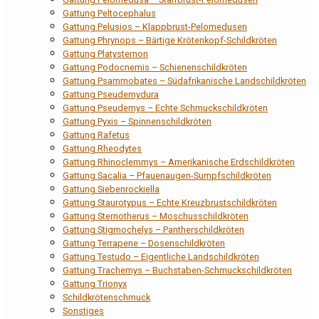
Gattung Peltocephalus
Gattung Pelusios – Klappbrust-Pelomedusen
Gattung Phrynops – Bärtige Krötenkopf-Schildkröten
Gattung Platysternon
Gattung Podocnemis – Schienenschildkröten
Gattung Psammobates – Südafrikanische Landschildkröten
Gattung Pseudemydura
Gattung Pseudemys – Echte Schmuckschildkröten
Gattung Pyxis – Spinnenschildkröten
Gattung Rafetus
Gattung Rheodytes
Gattung Rhinoclemmys – Amerikanische Erdschildkröten
Gattung Sacalia – Pfauenaugen-Sumpfschildkröten
Gattung Siebenrockiella
Gattung Staurotypus – Echte Kreuzbrustschildkröten
Gattung Sternotherus – Moschusschildkröten
Gattung Stigmochelys – Pantherschildkröten
Gattung Terrapene – Dosenschildkröten
Gattung Testudo – Eigentliche Landschildkröten
Gattung Trachemys – Buchstaben-Schmuckschildkröten
Gattung Trionyx
Schildkrötenschmuck
Sonstiges