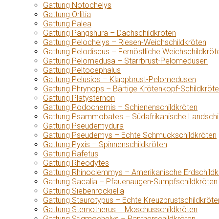
Gattung Notochelys
Gattung Orlitia
Gattung Palea
Gattung Pangshura – Dachschildkröten
Gattung Pelochelys – Riesen-Weichschildkröten
Gattung Pelodiscus – Fernöstliche Weichschildkröt
Gattung Pelomedusa – Starrbrust-Pelomedusen
Gattung Peltocephalus
Gattung Pelusios – Klappbrust-Pelomedusen
Gattung Phrynops – Bärtige Krötenkopf-Schildkröt
Gattung Platysternon
Gattung Podocnemis – Schienenschildkröten
Gattung Psammobates – Südafrikanische Landschi
Gattung Pseudemydura
Gattung Pseudemys – Echte Schmuckschildkröten
Gattung Pyxis – Spinnenschildkröten
Gattung Rafetus
Gattung Rheodytes
Gattung Rhinoclemmys – Amerikanische Erdschildk
Gattung Sacalia – Pfauenaugen-Sumpfschildkröten
Gattung Siebenrockiella
Gattung Staurotypus – Echte Kreuzbrustschildkröte
Gattung Sternotherus – Moschusschildkröten
Gattung Stigmochelys – Pantherschildkröten