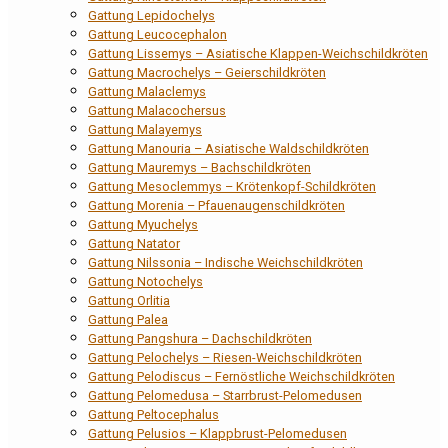
Gattung Lepidochelys
Gattung Leucocephalon
Gattung Lissemys – Asiatische Klappen-Weichschildkröten
Gattung Macrochelys – Geierschildkröten
Gattung Malaclemys
Gattung Malacochersus
Gattung Malayemys
Gattung Manouria – Asiatische Waldschildkröten
Gattung Mauremys – Bachschildkröten
Gattung Mesoclemmys – Krötenkopf-Schildkröten
Gattung Morenia – Pfauenaugenschildkröten
Gattung Myuchelys
Gattung Natator
Gattung Nilssonia – Indische Weichschildkröten
Gattung Notochelys
Gattung Orlitia
Gattung Palea
Gattung Pangshura – Dachschildkröten
Gattung Pelochelys – Riesen-Weichschildkröten
Gattung Pelodiscus – Fernöstliche Weichschildkröten
Gattung Pelomedusa – Starrbrust-Pelomedusen
Gattung Peltocephalus
Gattung Pelusios – Klappbrust-Pelomedusen