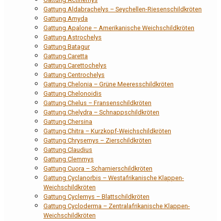
Gattung Aldabrachelys – Seychellen-Riesenschildkröten
Gattung Amyda
Gattung Apalone – Amerikanische Weichschildkröten
Gattung Astrochelys
Gattung Batagur
Gattung Caretta
Gattung Carettochelys
Gattung Centrochelys
Gattung Chelonia – Grüne Meeresschildkröten
Gattung Chelonoidis
Gattung Chelus – Fransenschildkröten
Gattung Chelydra – Schnappschildkröten
Gattung Chersina
Gattung Chitra – Kurzkopf-Weichschildkröten
Gattung Chrysemys – Zierschildkröten
Gattung Claudius
Gattung Clemmys
Gattung Cuora – Scharnierschildkröten
Gattung Cyclanorbis – Westafrikanische Klappen-
Weichschildkröten
Gattung Cyclemys – Blattschildkröten
Gattung Cycloderma – Zentralafrikanische Klappen-
Weichschildkröten