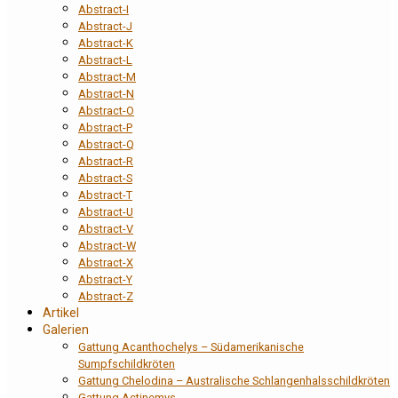
Abstract-I
Abstract-J
Abstract-K
Abstract-L
Abstract-M
Abstract-N
Abstract-O
Abstract-P
Abstract-Q
Abstract-R
Abstract-S
Abstract-T
Abstract-U
Abstract-V
Abstract-W
Abstract-X
Abstract-Y
Abstract-Z
Artikel
Galerien
Gattung Acanthochelys – Südamerikanische
Sumpfschildkröten
Gattung Chelodina – Australische Schlangenhalsschildkröten
Gattung Actinemys