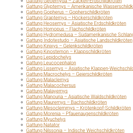
Gattung Geoemyda – Zacken-Erdschildkröten
Gattung Glyptemys – Amerikanische Wasserschildk
Gattung Gopherus – Gopherschildkröten
Gattung Graptemys – Höckerschildkröten
Gattung Heosemys – Asiatische Erdschildkröten
Gattung Homopus – Flachschildkröten
Gattung Hydromedusa – Südamerikanische Schlang
Gattung Indotestudo – Asiatische Landschildkröten
Gattung Kinixys – Gelenkschildkröten
Gattung Kinosternon – Klappschildkröten
Gattung Lepidochelys
Gattung Leucocephalon
Gattung Lissemys – Asiatische Klappen-Weichschil
Gattung Macrochelys – Geierschildkröten
Gattung Malaclemys
Gattung Malacochersus
Gattung Malayemys
Gattung Manouria – Asiatische Waldschildkröten
Gattung Mauremys – Bachschildkröten
Gattung Mesoclemmys – Krötenkopf-Schildkröten
Gattung Morenia – Pfauenaugenschildkröten
Gattung Myuchelys
Gattung Natator
Gattung Nilssonia – Indische Weichschildkröten