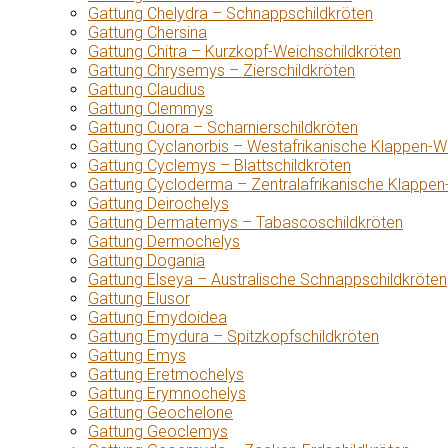
Gattung Chelydra – Schnappschildkröten
Gattung Chersina
Gattung Chitra – Kurzkopf-Weichschildkröten
Gattung Chrysemys – Zierschildkröten
Gattung Claudius
Gattung Clemmys
Gattung Cuora – Scharnierschildkröten
Gattung Cyclanorbis – Westafrikanische Klappen-W
Gattung Cyclemys – Blattschildkröten
Gattung Cycloderma – Zentralafrikanische Klappen
Gattung Deirochelys
Gattung Dermatemys – Tabascoschildkröten
Gattung Dermochelys
Gattung Dogania
Gattung Elseya – Australische Schnappschildkröten
Gattung Elusor
Gattung Emydoidea
Gattung Emydura – Spitzkopfschildkröten
Gattung Emys
Gattung Eretmochelys
Gattung Erymnochelys
Gattung Geochelone
Gattung Geoclemys