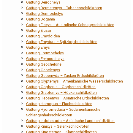
Gattung Deirochelys
Gattung Dermatemys – Tabascoschildkröten
Gattung Dermochelys
Gattung Dogania
Gattung Elseya – Australische Schnappschildkröten
Gattung Elusor
Gattung Emydoidea
Gattung Emydura – Spitzkopfschildkröten
Gattung Emys
Gattung Eretmochelys
Gattung Erymnochelys
Gattung Geochelone
Gattung Geoclemys
Gattung Geoemyda – Zacken-Erdschildkröten
Gattung Glyptemys – Amerikanische Wasserschildkröten
Gattung Gopherus – Gopherschildkröten
Gattung Graptemys – Höckerschildkröten
Gattung Heosemys – Asiatische Erdschildkröten
Gattung Homopus – Flachschildkröten
Gattung Hydromedusa – Südamerikanische
Schlangenhalsschildkröten
Gattung Indotestudo – Asiatische Landschildkröten
Gattung Kinixys – Gelenkschildkröten
Gattung Kinosternon – Klappschildkröten