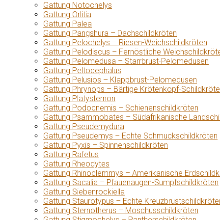
Gattung Notochelys
Gattung Orlitia
Gattung Palea
Gattung Pangshura – Dachschildkröten
Gattung Pelochelys – Riesen-Weichschildkröten
Gattung Pelodiscus – Fernöstliche Weichschildkröt
Gattung Pelomedusa – Starrbrust-Pelomedusen
Gattung Peltocephalus
Gattung Pelusios – Klappbrust-Pelomedusen
Gattung Phrynops – Bärtige Krötenkopf-Schildkröt
Gattung Platysternon
Gattung Podocnemis – Schienenschildkröten
Gattung Psammobates – Südafrikanische Landschi
Gattung Pseudemydura
Gattung Pseudemys – Echte Schmuckschildkröten
Gattung Pyxis – Spinnenschildkröten
Gattung Rafetus
Gattung Rheodytes
Gattung Rhinoclemmys – Amerikanische Erdschildk
Gattung Sacalia – Pfauenaugen-Sumpfschildkröten
Gattung Siebenrockiella
Gattung Staurotypus – Echte Kreuzbrustschildkröte
Gattung Sternotherus – Moschusschildkröten
Gattung Stigmochelys – Pantherschildkröten