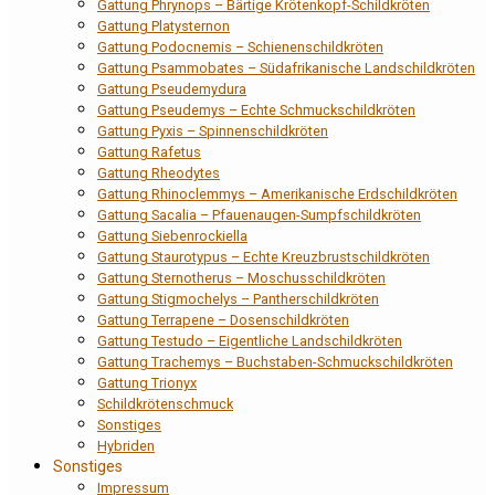
Gattung Phrynops – Bärtige Krötenkopf-Schildkröten
Gattung Platysternon
Gattung Podocnemis – Schienenschildkröten
Gattung Psammobates – Südafrikanische Landschildkröten
Gattung Pseudemydura
Gattung Pseudemys – Echte Schmuckschildkröten
Gattung Pyxis – Spinnenschildkröten
Gattung Rafetus
Gattung Rheodytes
Gattung Rhinoclemmys – Amerikanische Erdschildkröten
Gattung Sacalia – Pfauenaugen-Sumpfschildkröten
Gattung Siebenrockiella
Gattung Staurotypus – Echte Kreuzbrustschildkröten
Gattung Sternotherus – Moschusschildkröten
Gattung Stigmochelys – Pantherschildkröten
Gattung Terrapene – Dosenschildkröten
Gattung Testudo – Eigentliche Landschildkröten
Gattung Trachemys – Buchstaben-Schmuckschildkröten
Gattung Trionyx
Schildkrötenschmuck
Sonstiges
Hybriden
Sonstiges
Impressum