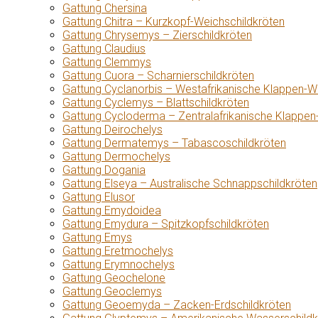
Gattung Chersina
Gattung Chitra – Kurzkopf-Weichschildkröten
Gattung Chrysemys – Zierschildkröten
Gattung Claudius
Gattung Clemmys
Gattung Cuora – Scharnierschildkröten
Gattung Cyclanorbis – Westafrikanische Klappen-W
Gattung Cyclemys – Blattschildkröten
Gattung Cycloderma – Zentralafrikanische Klappen
Gattung Deirochelys
Gattung Dermatemys – Tabascoschildkröten
Gattung Dermochelys
Gattung Dogania
Gattung Elseya – Australische Schnappschildkröten
Gattung Elusor
Gattung Emydoidea
Gattung Emydura – Spitzkopfschildkröten
Gattung Emys
Gattung Eretmochelys
Gattung Erymnochelys
Gattung Geochelone
Gattung Geoclemys
Gattung Geoemyda – Zacken-Erdschildkröten