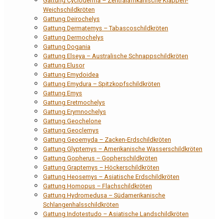
Gattung Cycloderma – Zentralafrikanische Klappen-
Weichschildkröten
Gattung Deirochelys
Gattung Dermatemys – Tabascoschildkröten
Gattung Dermochelys
Gattung Dogania
Gattung Elseya – Australische Schnappschildkröten
Gattung Elusor
Gattung Emydoidea
Gattung Emydura – Spitzkopfschildkröten
Gattung Emys
Gattung Eretmochelys
Gattung Erymnochelys
Gattung Geochelone
Gattung Geoclemys
Gattung Geoemyda – Zacken-Erdschildkröten
Gattung Glyptemys – Amerikanische Wasserschildkröten
Gattung Gopherus – Gopherschildkröten
Gattung Graptemys – Höckerschildkröten
Gattung Heosemys – Asiatische Erdschildkröten
Gattung Homopus – Flachschildkröten
Gattung Hydromedusa – Südamerikanische
Schlangenhalsschildkröten
Gattung Indotestudo – Asiatische Landschildkröten