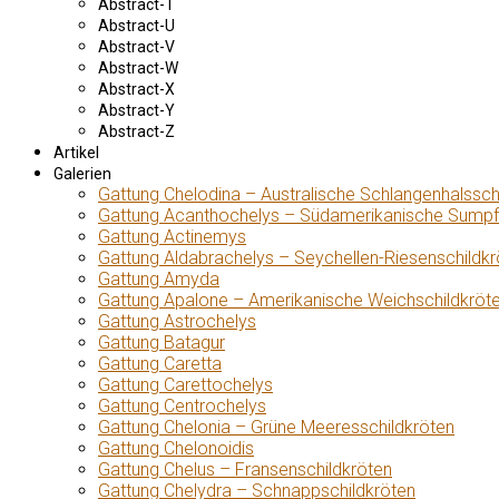
Abstract-T
Abstract-U
Abstract-V
Abstract-W
Abstract-X
Abstract-Y
Abstract-Z
Artikel
Galerien
Gattung Chelodina – Australische Schlangenhalssch
Gattung Acanthochelys – Südamerikanische Sumpf
Gattung Actinemys
Gattung Aldabrachelys – Seychellen-Riesenschildkr
Gattung Amyda
Gattung Apalone – Amerikanische Weichschildkröt
Gattung Astrochelys
Gattung Batagur
Gattung Caretta
Gattung Carettochelys
Gattung Centrochelys
Gattung Chelonia – Grüne Meeresschildkröten
Gattung Chelonoidis
Gattung Chelus – Fransenschildkröten
Gattung Chelydra – Schnappschildkröten