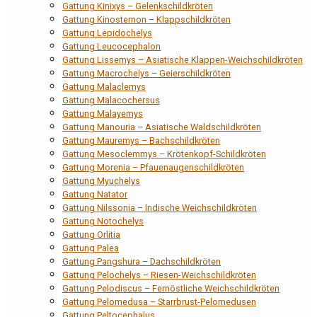
Gattung Kinixys – Gelenkschildkröten
Gattung Kinosternon – Klappschildkröten
Gattung Lepidochelys
Gattung Leucocephalon
Gattung Lissemys – Asiatische Klappen-Weichschildkröten
Gattung Macrochelys – Geierschildkröten
Gattung Malaclemys
Gattung Malacochersus
Gattung Malayemys
Gattung Manouria – Asiatische Waldschildkröten
Gattung Mauremys – Bachschildkröten
Gattung Mesoclemmys – Krötenkopf-Schildkröten
Gattung Morenia – Pfauenaugenschildkröten
Gattung Myuchelys
Gattung Natator
Gattung Nilssonia – Indische Weichschildkröten
Gattung Notochelys
Gattung Orlitia
Gattung Palea
Gattung Pangshura – Dachschildkröten
Gattung Pelochelys – Riesen-Weichschildkröten
Gattung Pelodiscus – Fernöstliche Weichschildkröten
Gattung Pelomedusa – Starrbrust-Pelomedusen
Gattung Peltocephalus