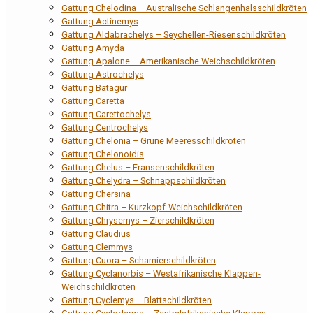
Gattung Chelodina – Australische Schlangenhalsschildkröten
Gattung Actinemys
Gattung Aldabrachelys – Seychellen-Riesenschildkröten
Gattung Amyda
Gattung Apalone – Amerikanische Weichschildkröten
Gattung Astrochelys
Gattung Batagur
Gattung Caretta
Gattung Carettochelys
Gattung Centrochelys
Gattung Chelonia – Grüne Meeresschildkröten
Gattung Chelonoidis
Gattung Chelus – Fransenschildkröten
Gattung Chelydra – Schnappschildkröten
Gattung Chersina
Gattung Chitra – Kurzkopf-Weichschildkröten
Gattung Chrysemys – Zierschildkröten
Gattung Claudius
Gattung Clemmys
Gattung Cuora – Scharnierschildkröten
Gattung Cyclanorbis – Westafrikanische Klappen-
Weichschildkröten
Gattung Cyclemys – Blattschildkröten