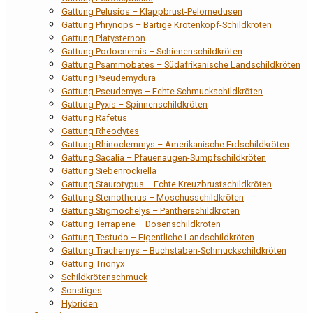
Gattung Pelusios – Klappbrust-Pelomedusen
Gattung Phrynops – Bärtige Krötenkopf-Schildkröten
Gattung Platysternon
Gattung Podocnemis – Schienenschildkröten
Gattung Psammobates – Südafrikanische Landschildkröten
Gattung Pseudemydura
Gattung Pseudemys – Echte Schmuckschildkröten
Gattung Pyxis – Spinnenschildkröten
Gattung Rafetus
Gattung Rheodytes
Gattung Rhinoclemmys – Amerikanische Erdschildkröten
Gattung Sacalia – Pfauenaugen-Sumpfschildkröten
Gattung Siebenrockiella
Gattung Staurotypus – Echte Kreuzbrustschildkröten
Gattung Sternotherus – Moschusschildkröten
Gattung Stigmochelys – Pantherschildkröten
Gattung Terrapene – Dosenschildkröten
Gattung Testudo – Eigentliche Landschildkröten
Gattung Trachemys – Buchstaben-Schmuckschildkröten
Gattung Trionyx
Schildkrötenschmuck
Sonstiges
Hybriden