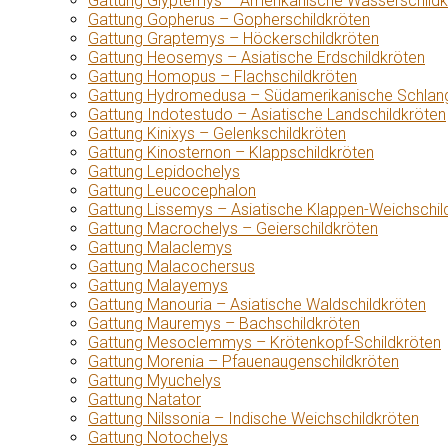
Gattung Glyptemys – Amerikanische Wasserschildk
Gattung Gopherus – Gopherschildkröten
Gattung Graptemys – Höckerschildkröten
Gattung Heosemys – Asiatische Erdschildkröten
Gattung Homopus – Flachschildkröten
Gattung Hydromedusa – Südamerikanische Schlang
Gattung Indotestudo – Asiatische Landschildkröten
Gattung Kinixys – Gelenkschildkröten
Gattung Kinosternon – Klappschildkröten
Gattung Lepidochelys
Gattung Leucocephalon
Gattung Lissemys – Asiatische Klappen-Weichschil
Gattung Macrochelys – Geierschildkröten
Gattung Malaclemys
Gattung Malacochersus
Gattung Malayemys
Gattung Manouria – Asiatische Waldschildkröten
Gattung Mauremys – Bachschildkröten
Gattung Mesoclemmys – Krötenkopf-Schildkröten
Gattung Morenia – Pfauenaugenschildkröten
Gattung Myuchelys
Gattung Natator
Gattung Nilssonia – Indische Weichschildkröten
Gattung Notochelys