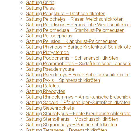
Gattung Orlitia
Gattung Palea
Gattung Pangshura – Dachschildkröten
Gattung Pelochelys – Riesen-Weichschildkröten
Gattung Pelodiscus – Fernöstliche Weichschildkröt
Gattung Pelomedusa – Starrbrust-Pelomedusen
Gattung Peltocephalus
Gattung Pelusios – Klappbrust-Pelomedusen
Gattung Phrynops – Bärtige Krötenkopf-Schildkröt
Gattung Platysternon
Gattung Podocnemis – Schienenschildkröten
Gattung Psammobates – Südafrikanische Landschi
Gattung Pseudemydura
Gattung Pseudemys – Echte Schmuckschildkröten
Gattung Pyxis – Spinnenschildkröten
Gattung Rafetus
Gattung Rheodytes
Gattung Rhinoclemmys – Amerikanische Erdschildk
Gattung Sacalia – Pfauenaugen-Sumpfschildkröten
Gattung Siebenrockiella
Gattung Staurotypus – Echte Kreuzbrustschildkröte
Gattung Sternotherus – Moschusschildkröten
Gattung Stigmochelys – Pantherschildkröten
Gattung Terrapene – Dosenschildkröten