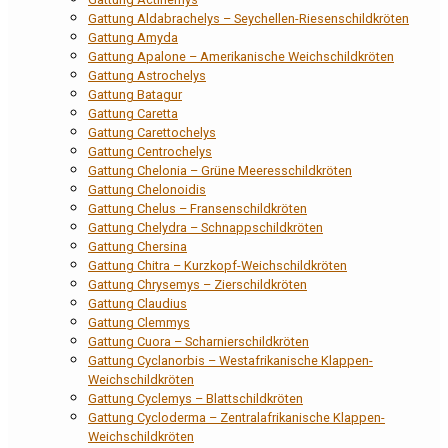
Gattung Aldabrachelys – Seychellen-Riesenschildkröten
Gattung Amyda
Gattung Apalone – Amerikanische Weichschildkröten
Gattung Astrochelys
Gattung Batagur
Gattung Caretta
Gattung Carettochelys
Gattung Centrochelys
Gattung Chelonia – Grüne Meeresschildkröten
Gattung Chelonoidis
Gattung Chelus – Fransenschildkröten
Gattung Chelydra – Schnappschildkröten
Gattung Chersina
Gattung Chitra – Kurzkopf-Weichschildkröten
Gattung Chrysemys – Zierschildkröten
Gattung Claudius
Gattung Clemmys
Gattung Cuora – Scharnierschildkröten
Gattung Cyclanorbis – Westafrikanische Klappen-
Weichschildkröten
Gattung Cyclemys – Blattschildkröten
Gattung Cycloderma – Zentralafrikanische Klappen-
Weichschildkröten