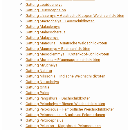
Gattung Lepidochelys
Gattung Leucocephalon
Gattung Lissemys – Asiatische Klappen-Weichschildkröten
Gattung Macrochelys – Geierschildkröten
Gattung Malaclemys
Gattung Malacochersus
Gattung Malayemys
Gattung Manouria – Asiatische Waldschildkröten
Gattung Mauremys – Bachschildkröten
Gattung Mesoclemmys – Krötenkopf-Schildkröten
Gattung Morenia – Pfauenaugenschildkröten
Gattung Myuchelys
Gattung Natator
Gattung Nilssonia – Indische Weichschildkröten
Gattung Notochelys
Gattung Orlitia
Gattung Palea
Gattung Pangshura – Dachschildkröten
Gattung Pelochelys – Riesen-Weichschildkröten
Gattung Pelodiscus – Fernöstliche Weichschildkröten
Gattung Pelomedusa – Starrbrust-Pelomedusen
Gattung Peltocephalus
Gattung Pelusios – Klappbrust-Pelomedusen