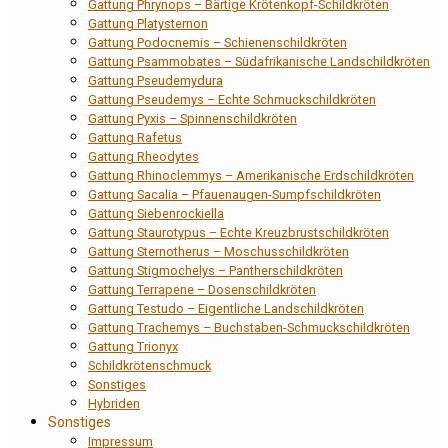
Gattung Phrynops – Bärtige Krötenkopf-Schildkröten
Gattung Platysternon
Gattung Podocnemis – Schienenschildkröten
Gattung Psammobates – Südafrikanische Landschildkröten
Gattung Pseudemydura
Gattung Pseudemys – Echte Schmuckschildkröten
Gattung Pyxis – Spinnenschildkröten
Gattung Rafetus
Gattung Rheodytes
Gattung Rhinoclemmys – Amerikanische Erdschildkröten
Gattung Sacalia – Pfauenaugen-Sumpfschildkröten
Gattung Siebenrockiella
Gattung Staurotypus – Echte Kreuzbrustschildkröten
Gattung Sternotherus – Moschusschildkröten
Gattung Stigmochelys – Pantherschildkröten
Gattung Terrapene – Dosenschildkröten
Gattung Testudo – Eigentliche Landschildkröten
Gattung Trachemys – Buchstaben-Schmuckschildkröten
Gattung Trionyx
Schildkrötenschmuck
Sonstiges
Hybriden
Sonstiges
Impressum