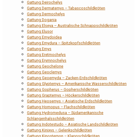
Gattung Deirochelys
Gattung Dermatemys – Tabascoschildkröten
Gattung Dermochelys
Gattung Dogania
Gattung Elseya – Australische Schnappschildkröten
Gattung Elusor
Gattung Emydoidea
Gattung Emydura – Spitzkopfschildkröten
Gattung Emys
Gattung Eretmochelys
Gattung Erymnochelys
Gattung Geochelone
Gattung Geoclemys
Gattung Geoemyda – Zacken-Erdschildkröten
Gattung Glyptemys – Amerikanische Wasserschildkröten
Gattung Gopherus – Gopherschildkröten
Gattung Graptemys – Höckerschildkröten
Gattung Heosemys – Asiatische Erdschildkröten
Gattung Homopus – Flachschildkröten
Gattung Hydromedusa – Südamerikanische
Schlangenhalsschildkröten
Gattung Indotestudo – Asiatische Landschildkröten
Gattung Kinixys – Gelenkschildkröten
Gattung Kinosternon – Klappschildkröten