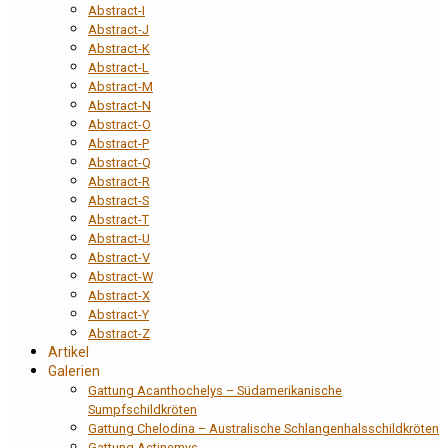
Abstract-I
Abstract-J
Abstract-K
Abstract-L
Abstract-M
Abstract-N
Abstract-O
Abstract-P
Abstract-Q
Abstract-R
Abstract-S
Abstract-T
Abstract-U
Abstract-V
Abstract-W
Abstract-X
Abstract-Y
Abstract-Z
Artikel
Galerien
Gattung Acanthochelys – Südamerikanische
Sumpfschildkröten
Gattung Chelodina – Australische Schlangenhalsschildkröten
Gattung Actinemys