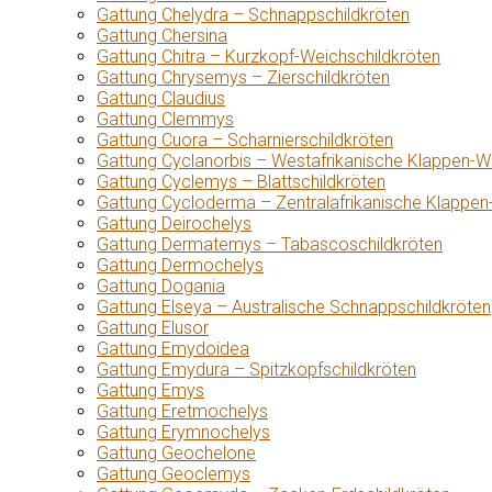
Gattung Chelydra – Schnappschildkröten
Gattung Chersina
Gattung Chitra – Kurzkopf-Weichschildkröten
Gattung Chrysemys – Zierschildkröten
Gattung Claudius
Gattung Clemmys
Gattung Cuora – Scharnierschildkröten
Gattung Cyclanorbis – Westafrikanische Klappen-W
Gattung Cyclemys – Blattschildkröten
Gattung Cycloderma – Zentralafrikanische Klappen
Gattung Deirochelys
Gattung Dermatemys – Tabascoschildkröten
Gattung Dermochelys
Gattung Dogania
Gattung Elseya – Australische Schnappschildkröten
Gattung Elusor
Gattung Emydoidea
Gattung Emydura – Spitzkopfschildkröten
Gattung Emys
Gattung Eretmochelys
Gattung Erymnochelys
Gattung Geochelone
Gattung Geoclemys