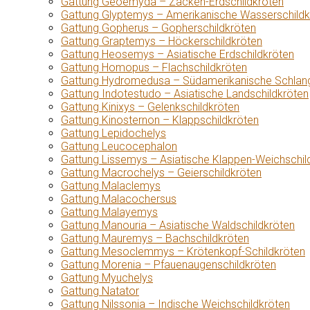
Gattung Geoemyda – Zacken-Erdschildkröten
Gattung Glyptemys – Amerikanische Wasserschildk
Gattung Gopherus – Gopherschildkröten
Gattung Graptemys – Höckerschildkröten
Gattung Heosemys – Asiatische Erdschildkröten
Gattung Homopus – Flachschildkröten
Gattung Hydromedusa – Südamerikanische Schlang
Gattung Indotestudo – Asiatische Landschildkröten
Gattung Kinixys – Gelenkschildkröten
Gattung Kinosternon – Klappschildkröten
Gattung Lepidochelys
Gattung Leucocephalon
Gattung Lissemys – Asiatische Klappen-Weichschil
Gattung Macrochelys – Geierschildkröten
Gattung Malaclemys
Gattung Malacochersus
Gattung Malayemys
Gattung Manouria – Asiatische Waldschildkröten
Gattung Mauremys – Bachschildkröten
Gattung Mesoclemmys – Krötenkopf-Schildkröten
Gattung Morenia – Pfauenaugenschildkröten
Gattung Myuchelys
Gattung Natator
Gattung Nilssonia – Indische Weichschildkröten