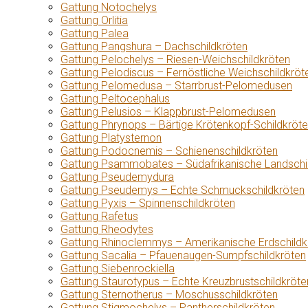
Gattung Notochelys
Gattung Orlitia
Gattung Palea
Gattung Pangshura – Dachschildkröten
Gattung Pelochelys – Riesen-Weichschildkröten
Gattung Pelodiscus – Fernöstliche Weichschildkröt
Gattung Pelomedusa – Starrbrust-Pelomedusen
Gattung Peltocephalus
Gattung Pelusios – Klappbrust-Pelomedusen
Gattung Phrynops – Bärtige Krötenkopf-Schildkröt
Gattung Platysternon
Gattung Podocnemis – Schienenschildkröten
Gattung Psammobates – Südafrikanische Landschi
Gattung Pseudemydura
Gattung Pseudemys – Echte Schmuckschildkröten
Gattung Pyxis – Spinnenschildkröten
Gattung Rafetus
Gattung Rheodytes
Gattung Rhinoclemmys – Amerikanische Erdschildk
Gattung Sacalia – Pfauenaugen-Sumpfschildkröten
Gattung Siebenrockiella
Gattung Staurotypus – Echte Kreuzbrustschildkröte
Gattung Sternotherus – Moschusschildkröten
Gattung Stigmochelys – Pantherschildkröten