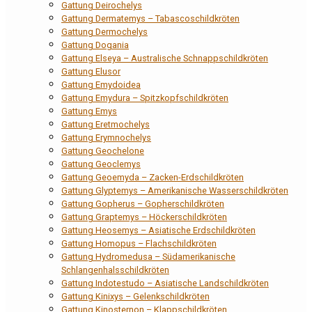
Gattung Deirochelys
Gattung Dermatemys – Tabascoschildkröten
Gattung Dermochelys
Gattung Dogania
Gattung Elseya – Australische Schnappschildkröten
Gattung Elusor
Gattung Emydoidea
Gattung Emydura – Spitzkopfschildkröten
Gattung Emys
Gattung Eretmochelys
Gattung Erymnochelys
Gattung Geochelone
Gattung Geoclemys
Gattung Geoemyda – Zacken-Erdschildkröten
Gattung Glyptemys – Amerikanische Wasserschildkröten
Gattung Gopherus – Gopherschildkröten
Gattung Graptemys – Höckerschildkröten
Gattung Heosemys – Asiatische Erdschildkröten
Gattung Homopus – Flachschildkröten
Gattung Hydromedusa – Südamerikanische
Schlangenhalsschildkröten
Gattung Indotestudo – Asiatische Landschildkröten
Gattung Kinixys – Gelenkschildkröten
Gattung Kinosternon – Klappschildkröten