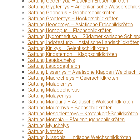
Gattung Geoemyda – Zacken-Erdschildkröten
Gattung Glyptemys – Amerikanische Wasserschildk
Gattung Gopherus – Gopherschildkröten
Gattung Graptemys – Höckerschildkröten
Gattung Heosemys – Asiatische Erdschildkröten
Gattung Homopus – Flachschildkröten
Gattung Hydromedusa – Südamerikanische Schlang
Gattung Indotestudo – Asiatische Landschildkröten
Gattung Kinixys – Gelenkschildkröten
Gattung Kinosternon – Klappschildkröten
Gattung Lepidochelys
Gattung Leucocephalon
Gattung Lissemys – Asiatische Klappen-Weichschil
Gattung Macrochelys – Geierschildkröten
Gattung Malaclemys
Gattung Malacochersus
Gattung Malayemys
Gattung Manouria – Asiatische Waldschildkröten
Gattung Mauremys – Bachschildkröten
Gattung Mesoclemmys – Krötenkopf-Schildkröten
Gattung Morenia – Pfauenaugenschildkröten
Gattung Myuchelys
Gattung Natator
Gattung Nilssonia – Indische Weichschildkröten