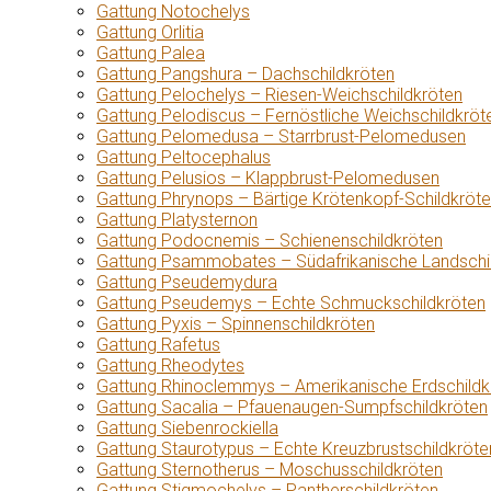
Gattung Notochelys
Gattung Orlitia
Gattung Palea
Gattung Pangshura – Dachschildkröten
Gattung Pelochelys – Riesen-Weichschildkröten
Gattung Pelodiscus – Fernöstliche Weichschildkröt
Gattung Pelomedusa – Starrbrust-Pelomedusen
Gattung Peltocephalus
Gattung Pelusios – Klappbrust-Pelomedusen
Gattung Phrynops – Bärtige Krötenkopf-Schildkröt
Gattung Platysternon
Gattung Podocnemis – Schienenschildkröten
Gattung Psammobates – Südafrikanische Landschi
Gattung Pseudemydura
Gattung Pseudemys – Echte Schmuckschildkröten
Gattung Pyxis – Spinnenschildkröten
Gattung Rafetus
Gattung Rheodytes
Gattung Rhinoclemmys – Amerikanische Erdschildk
Gattung Sacalia – Pfauenaugen-Sumpfschildkröten
Gattung Siebenrockiella
Gattung Staurotypus – Echte Kreuzbrustschildkröte
Gattung Sternotherus – Moschusschildkröten
Gattung Stigmochelys – Pantherschildkröten