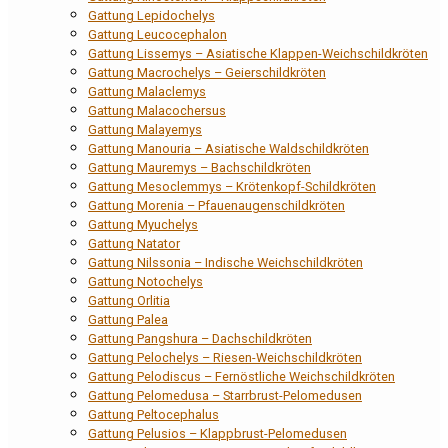
Gattung Lepidochelys
Gattung Leucocephalon
Gattung Lissemys – Asiatische Klappen-Weichschildkröten
Gattung Macrochelys – Geierschildkröten
Gattung Malaclemys
Gattung Malacochersus
Gattung Malayemys
Gattung Manouria – Asiatische Waldschildkröten
Gattung Mauremys – Bachschildkröten
Gattung Mesoclemmys – Krötenkopf-Schildkröten
Gattung Morenia – Pfauenaugenschildkröten
Gattung Myuchelys
Gattung Natator
Gattung Nilssonia – Indische Weichschildkröten
Gattung Notochelys
Gattung Orlitia
Gattung Palea
Gattung Pangshura – Dachschildkröten
Gattung Pelochelys – Riesen-Weichschildkröten
Gattung Pelodiscus – Fernöstliche Weichschildkröten
Gattung Pelomedusa – Starrbrust-Pelomedusen
Gattung Peltocephalus
Gattung Pelusios – Klappbrust-Pelomedusen