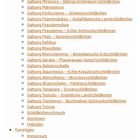
Gattung Phrynops – Bärtige Krötenkopf-Schildkröten
Gattung Platysternon
Gattung Podocnemis – Schienenschildkröten
Gattung Psammobates – Südafrikanische Landschildkröten
Gattung Pseudemydura
Gattung Pseudemys – Echte Schmuckschildkröten
Gattung Pyxis – Spinnenschildkröten
Gattung Rafetus
Gattung Rheodytes
Gattung Rhinoclemmys – Amerikanische Erdschildkröten
Gattung Sacalia – Pfauenaugen-Sumpfschildkröten
Gattung Siebenrockiella
Gattung Staurotypus – Echte Kreuzbrustschildkröten
Gattung Sternotherus – Moschusschildkröten
Gattung Stigmochelys – Pantherschildkröten
Gattung Terrapene – Dosenschildkröten
Gattung Testudo – Eigentliche Landschildkröten
Gattung Trachemys – Buchstaben-Schmuckschildkröten
Gattung Trionyx
Schildkrötenschmuck
Sonstiges
Hybriden
Sonstiges
Impressum