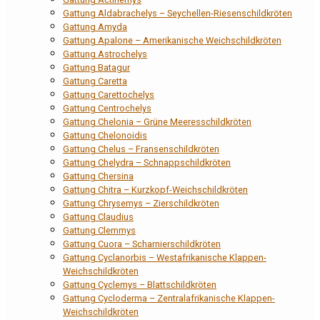
Gattung Aldabrachelys – Seychellen-Riesenschildkröten
Gattung Amyda
Gattung Apalone – Amerikanische Weichschildkröten
Gattung Astrochelys
Gattung Batagur
Gattung Caretta
Gattung Carettochelys
Gattung Centrochelys
Gattung Chelonia – Grüne Meeresschildkröten
Gattung Chelonoidis
Gattung Chelus – Fransenschildkröten
Gattung Chelydra – Schnappschildkröten
Gattung Chersina
Gattung Chitra – Kurzkopf-Weichschildkröten
Gattung Chrysemys – Zierschildkröten
Gattung Claudius
Gattung Clemmys
Gattung Cuora – Scharnierschildkröten
Gattung Cyclanorbis – Westafrikanische Klappen-
Weichschildkröten
Gattung Cyclemys – Blattschildkröten
Gattung Cycloderma – Zentralafrikanische Klappen-
Weichschildkröten