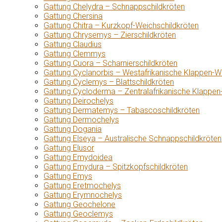
Gattung Chelydra – Schnappschildkröten
Gattung Chersina
Gattung Chitra – Kurzkopf-Weichschildkröten
Gattung Chrysemys – Zierschildkröten
Gattung Claudius
Gattung Clemmys
Gattung Cuora – Scharnierschildkröten
Gattung Cyclanorbis – Westafrikanische Klappen-W
Gattung Cyclemys – Blattschildkröten
Gattung Cycloderma – Zentralafrikanische Klappen
Gattung Deirochelys
Gattung Dermatemys – Tabascoschildkröten
Gattung Dermochelys
Gattung Dogania
Gattung Elseya – Australische Schnappschildkröten
Gattung Elusor
Gattung Emydoidea
Gattung Emydura – Spitzkopfschildkröten
Gattung Emys
Gattung Eretmochelys
Gattung Erymnochelys
Gattung Geochelone
Gattung Geoclemys