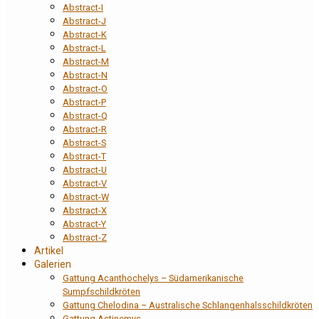
Abstract-I
Abstract-J
Abstract-K
Abstract-L
Abstract-M
Abstract-N
Abstract-O
Abstract-P
Abstract-Q
Abstract-R
Abstract-S
Abstract-T
Abstract-U
Abstract-V
Abstract-W
Abstract-X
Abstract-Y
Abstract-Z
Artikel
Galerien
Gattung Acanthochelys – Südamerikanische
Sumpfschildkröten
Gattung Chelodina – Australische Schlangenhalsschildkröten
Gattung Actinemys