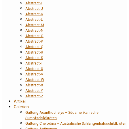
Abstract-I
Abstract-J
Abstract-K
Abstract-L
Abstract-M
Abstract-N
Abstract-O
Abstract-P
Abstract-Q
Abstract-R
Abstract-S
Abstract-T
Abstract-U
Abstract-V
Abstract-W
Abstract-X
Abstract-Y
Abstract-Z
Artikel
Galerien
Gattung Acanthochelys – Südamerikanische
Sumpfschildkröten
Gattung Chelodina – Australische Schlangenhalsschildkröten
Gattung Actinemys