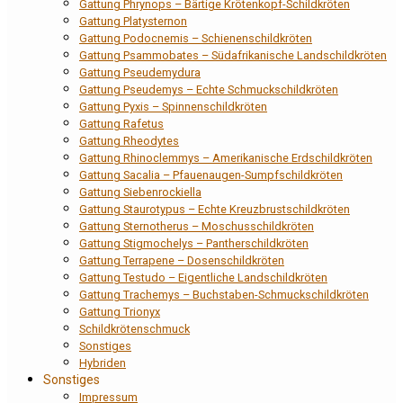
Gattung Phrynops – Bärtige Krötenkopf-Schildkröten
Gattung Platysternon
Gattung Podocnemis – Schienenschildkröten
Gattung Psammobates – Südafrikanische Landschildkröten
Gattung Pseudemydura
Gattung Pseudemys – Echte Schmuckschildkröten
Gattung Pyxis – Spinnenschildkröten
Gattung Rafetus
Gattung Rheodytes
Gattung Rhinoclemmys – Amerikanische Erdschildkröten
Gattung Sacalia – Pfauenaugen-Sumpfschildkröten
Gattung Siebenrockiella
Gattung Staurotypus – Echte Kreuzbrustschildkröten
Gattung Sternotherus – Moschusschildkröten
Gattung Stigmochelys – Pantherschildkröten
Gattung Terrapene – Dosenschildkröten
Gattung Testudo – Eigentliche Landschildkröten
Gattung Trachemys – Buchstaben-Schmuckschildkröten
Gattung Trionyx
Schildkrötenschmuck
Sonstiges
Hybriden
Sonstiges
Impressum