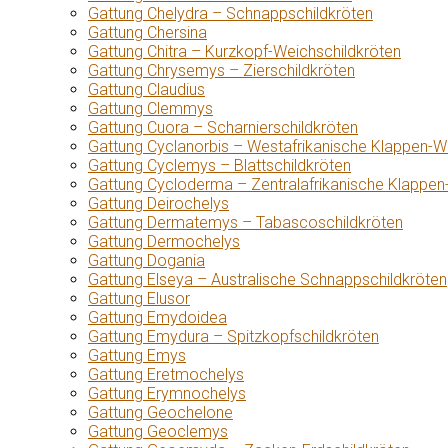
Gattung Chelydra – Schnappschildkröten
Gattung Chersina
Gattung Chitra – Kurzkopf-Weichschildkröten
Gattung Chrysemys – Zierschildkröten
Gattung Claudius
Gattung Clemmys
Gattung Cuora – Scharnierschildkröten
Gattung Cyclanorbis – Westafrikanische Klappen-W
Gattung Cyclemys – Blattschildkröten
Gattung Cycloderma – Zentralafrikanische Klappen
Gattung Deirochelys
Gattung Dermatemys – Tabascoschildkröten
Gattung Dermochelys
Gattung Dogania
Gattung Elseya – Australische Schnappschildkröten
Gattung Elusor
Gattung Emydoidea
Gattung Emydura – Spitzkopfschildkröten
Gattung Emys
Gattung Eretmochelys
Gattung Erymnochelys
Gattung Geochelone
Gattung Geoclemys