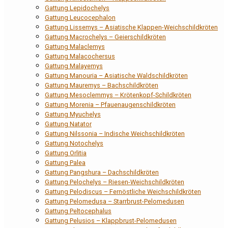
Gattung Lepidochelys
Gattung Leucocephalon
Gattung Lissemys – Asiatische Klappen-Weichschildkröten
Gattung Macrochelys – Geierschildkröten
Gattung Malaclemys
Gattung Malacochersus
Gattung Malayemys
Gattung Manouria – Asiatische Waldschildkröten
Gattung Mauremys – Bachschildkröten
Gattung Mesoclemmys – Krötenkopf-Schildkröten
Gattung Morenia – Pfauenaugenschildkröten
Gattung Myuchelys
Gattung Natator
Gattung Nilssonia – Indische Weichschildkröten
Gattung Notochelys
Gattung Orlitia
Gattung Palea
Gattung Pangshura – Dachschildkröten
Gattung Pelochelys – Riesen-Weichschildkröten
Gattung Pelodiscus – Fernöstliche Weichschildkröten
Gattung Pelomedusa – Starrbrust-Pelomedusen
Gattung Peltocephalus
Gattung Pelusios – Klappbrust-Pelomedusen