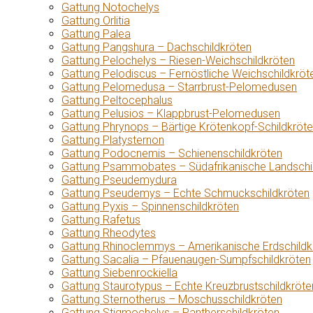
Gattung Notochelys
Gattung Orlitia
Gattung Palea
Gattung Pangshura – Dachschildkröten
Gattung Pelochelys – Riesen-Weichschildkröten
Gattung Pelodiscus – Fernöstliche Weichschildkröt
Gattung Pelomedusa – Starrbrust-Pelomedusen
Gattung Peltocephalus
Gattung Pelusios – Klappbrust-Pelomedusen
Gattung Phrynops – Bärtige Krötenkopf-Schildkröt
Gattung Platysternon
Gattung Podocnemis – Schienenschildkröten
Gattung Psammobates – Südafrikanische Landschi
Gattung Pseudemydura
Gattung Pseudemys – Echte Schmuckschildkröten
Gattung Pyxis – Spinnenschildkröten
Gattung Rafetus
Gattung Rheodytes
Gattung Rhinoclemmys – Amerikanische Erdschildk
Gattung Sacalia – Pfauenaugen-Sumpfschildkröten
Gattung Siebenrockiella
Gattung Staurotypus – Echte Kreuzbrustschildkröte
Gattung Sternotherus – Moschusschildkröten
Gattung Stigmochelys – Pantherschildkröten