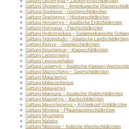
Gattung Geoemyda – Zacken-Erdschildkröten
Gattung Glyptemys – Amerikanische Wasserschildk
Gattung Gopherus – Gopherschildkröten
Gattung Graptemys – Höckerschildkröten
Gattung Heosemys – Asiatische Erdschildkröten
Gattung Homopus – Flachschildkröten
Gattung Hydromedusa – Südamerikanische Schlang
Gattung Indotestudo – Asiatische Landschildkröten
Gattung Kinixys – Gelenkschildkröten
Gattung Kinosternon – Klappschildkröten
Gattung Lepidochelys
Gattung Leucocephalon
Gattung Lissemys – Asiatische Klappen-Weichschil
Gattung Macrochelys – Geierschildkröten
Gattung Malaclemys
Gattung Malacochersus
Gattung Malayemys
Gattung Manouria – Asiatische Waldschildkröten
Gattung Mauremys – Bachschildkröten
Gattung Mesoclemmys – Krötenkopf-Schildkröten
Gattung Morenia – Pfauenaugenschildkröten
Gattung Myuchelys
Gattung Natator
Gattung Nilssonia – Indische Weichschildkröten