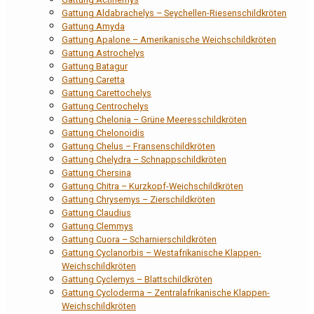
Gattung Aldabrachelys – Seychellen-Riesenschildkröten
Gattung Amyda
Gattung Apalone – Amerikanische Weichschildkröten
Gattung Astrochelys
Gattung Batagur
Gattung Caretta
Gattung Carettochelys
Gattung Centrochelys
Gattung Chelonia – Grüne Meeresschildkröten
Gattung Chelonoidis
Gattung Chelus – Fransenschildkröten
Gattung Chelydra – Schnappschildkröten
Gattung Chersina
Gattung Chitra – Kurzkopf-Weichschildkröten
Gattung Chrysemys – Zierschildkröten
Gattung Claudius
Gattung Clemmys
Gattung Cuora – Scharnierschildkröten
Gattung Cyclanorbis – Westafrikanische Klappen-
Weichschildkröten
Gattung Cyclemys – Blattschildkröten
Gattung Cycloderma – Zentralafrikanische Klappen-
Weichschildkröten