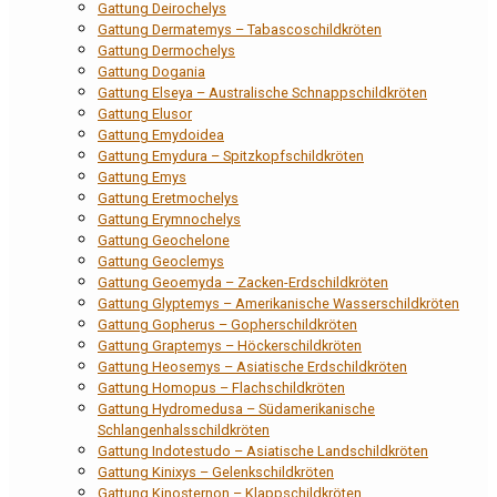
Gattung Deirochelys
Gattung Dermatemys – Tabascoschildkröten
Gattung Dermochelys
Gattung Dogania
Gattung Elseya – Australische Schnappschildkröten
Gattung Elusor
Gattung Emydoidea
Gattung Emydura – Spitzkopfschildkröten
Gattung Emys
Gattung Eretmochelys
Gattung Erymnochelys
Gattung Geochelone
Gattung Geoclemys
Gattung Geoemyda – Zacken-Erdschildkröten
Gattung Glyptemys – Amerikanische Wasserschildkröten
Gattung Gopherus – Gopherschildkröten
Gattung Graptemys – Höckerschildkröten
Gattung Heosemys – Asiatische Erdschildkröten
Gattung Homopus – Flachschildkröten
Gattung Hydromedusa – Südamerikanische
Schlangenhalsschildkröten
Gattung Indotestudo – Asiatische Landschildkröten
Gattung Kinixys – Gelenkschildkröten
Gattung Kinosternon – Klappschildkröten