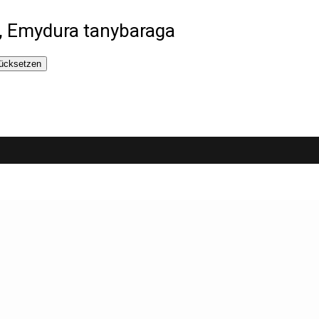
e, Emydura tanybaraga
ücksetzen