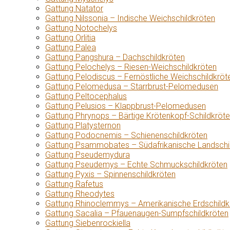
Gattung Natator
Gattung Nilssonia – Indische Weichschildkröten
Gattung Notochelys
Gattung Orlitia
Gattung Palea
Gattung Pangshura – Dachschildkröten
Gattung Pelochelys – Riesen-Weichschildkröten
Gattung Pelodiscus – Fernöstliche Weichschildkröt
Gattung Pelomedusa – Starrbrust-Pelomedusen
Gattung Peltocephalus
Gattung Pelusios – Klappbrust-Pelomedusen
Gattung Phrynops – Bärtige Krötenkopf-Schildkröt
Gattung Platysternon
Gattung Podocnemis – Schienenschildkröten
Gattung Psammobates – Südafrikanische Landschi
Gattung Pseudemydura
Gattung Pseudemys – Echte Schmuckschildkröten
Gattung Pyxis – Spinnenschildkröten
Gattung Rafetus
Gattung Rheodytes
Gattung Rhinoclemmys – Amerikanische Erdschildk
Gattung Sacalia – Pfauenaugen-Sumpfschildkröten
Gattung Siebenrockiella