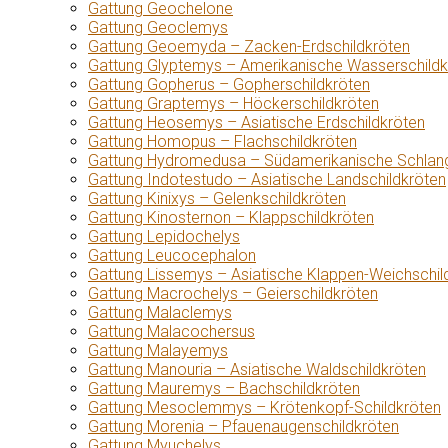
Gattung Geochelone
Gattung Geoclemys
Gattung Geoemyda – Zacken-Erdschildkröten
Gattung Glyptemys – Amerikanische Wasserschildk
Gattung Gopherus – Gopherschildkröten
Gattung Graptemys – Höckerschildkröten
Gattung Heosemys – Asiatische Erdschildkröten
Gattung Homopus – Flachschildkröten
Gattung Hydromedusa – Südamerikanische Schlang
Gattung Indotestudo – Asiatische Landschildkröten
Gattung Kinixys – Gelenkschildkröten
Gattung Kinosternon – Klappschildkröten
Gattung Lepidochelys
Gattung Leucocephalon
Gattung Lissemys – Asiatische Klappen-Weichschil
Gattung Macrochelys – Geierschildkröten
Gattung Malaclemys
Gattung Malacochersus
Gattung Malayemys
Gattung Manouria – Asiatische Waldschildkröten
Gattung Mauremys – Bachschildkröten
Gattung Mesoclemmys – Krötenkopf-Schildkröten
Gattung Morenia – Pfauenaugenschildkröten
Gattung Myuchelys