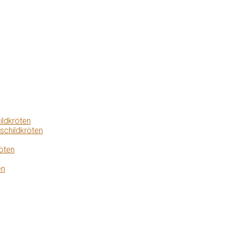
ildkröten
schildkröten
öten
en