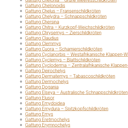
Gattung Chelonia – Grüne Meeresschildkröten
Gattung Chelonoidis
Gattung Chelus – Fransenschildkröten
Gattung Chelydra – Schnappschildkröten
Gattung Chersina
Gattung Chitra – Kurzkopf-Weichschildkröten
Gattung Chrysemys – Zierschildkröten
Gattung Claudius
Gattung Clemmys
Gattung Cuora – Scharnierschildkröten
Gattung Cyclanorbis – Westafrikanische Klappen-W
Gattung Cyclemys – Blattschildkröten
Gattung Cycloderma – Zentralafrikanische Klappen
Gattung Deirochelys
Gattung Dermatemys – Tabascoschildkröten
Gattung Dermochelys
Gattung Dogania
Gattung Elseya – Australische Schnappschildkröten
Gattung Elusor
Gattung Emydoidea
Gattung Emydura – Spitzkopfschildkröten
Gattung Emys
Gattung Eretmochelys
Gattung Erymnochelys