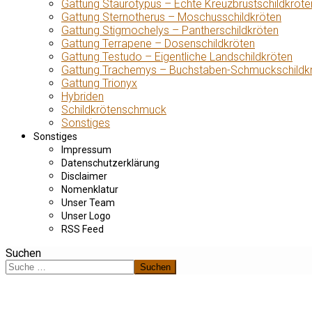
Gattung Staurotypus – Echte Kreuzbrustschildkröte
Gattung Sternotherus – Moschusschildkröten
Gattung Stigmochelys – Pantherschildkröten
Gattung Terrapene – Dosenschildkröten
Gattung Testudo – Eigentliche Landschildkröten
Gattung Trachemys – Buchstaben-Schmuckschildk
Gattung Trionyx
Hybriden
Schildkrötenschmuck
Sonstiges
Sonstiges
Impressum
Datenschutzerklärung
Disclaimer
Nomenklatur
Unser Team
Unser Logo
RSS Feed
Suchen
Suchen