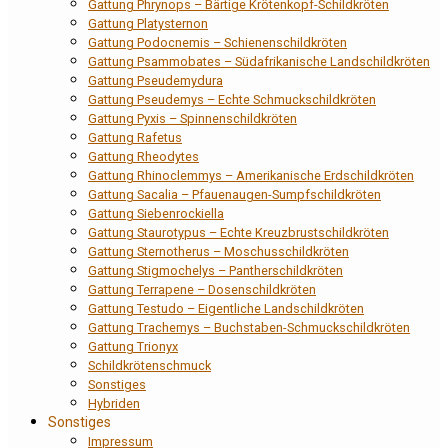
Gattung Phrynops – Bärtige Krötenkopf-Schildkröten
Gattung Platysternon
Gattung Podocnemis – Schienenschildkröten
Gattung Psammobates – Südafrikanische Landschildkröten
Gattung Pseudemydura
Gattung Pseudemys – Echte Schmuckschildkröten
Gattung Pyxis – Spinnenschildkröten
Gattung Rafetus
Gattung Rheodytes
Gattung Rhinoclemmys – Amerikanische Erdschildkröten
Gattung Sacalia – Pfauenaugen-Sumpfschildkröten
Gattung Siebenrockiella
Gattung Staurotypus – Echte Kreuzbrustschildkröten
Gattung Sternotherus – Moschusschildkröten
Gattung Stigmochelys – Pantherschildkröten
Gattung Terrapene – Dosenschildkröten
Gattung Testudo – Eigentliche Landschildkröten
Gattung Trachemys – Buchstaben-Schmuckschildkröten
Gattung Trionyx
Schildkrötenschmuck
Sonstiges
Hybriden
Sonstiges
Impressum