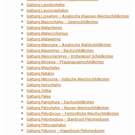
Gattung Lepidochelys
Gattung Leucocephalon
Gattung Lissemys – Asiatische Klappen-Weichschildkröten
Gattung Macrochelys – Geierschildkröten
Gattung Malaclemys
Gattung Malacochersus
Gattung Malayemys
Gattung Manouria – Asiatische Waldschildkröten
Gattung Mauremys – Bachschildkröten
Gattung Mesoclemmys – Krötenkopf-Schildkröten
Gattung Morenia – Pfauenaugenschildkröten
Gattung Myuchelys
Gattung Natator
Gattung Nilssonia – Indische Weichschildkröten
Gattung Notochelys
Gattung Orlitia
Gattung Palea
Gattung Pangshura – Dachschildkröten
Gattung Pelochelys – Riesen-Weichschildkröten
Gattung Pelodiscus – Fernöstliche Weichschildkröten
Gattung Pelomedusa – Starrbrust-Pelomedusen
Gattung Peltocephalus
Gattung Pelusios – Klappbrust-Pelomedusen