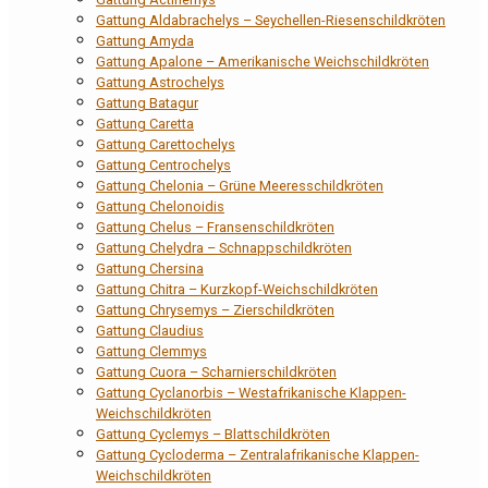
Gattung Aldabrachelys – Seychellen-Riesenschildkröten
Gattung Amyda
Gattung Apalone – Amerikanische Weichschildkröten
Gattung Astrochelys
Gattung Batagur
Gattung Caretta
Gattung Carettochelys
Gattung Centrochelys
Gattung Chelonia – Grüne Meeresschildkröten
Gattung Chelonoidis
Gattung Chelus – Fransenschildkröten
Gattung Chelydra – Schnappschildkröten
Gattung Chersina
Gattung Chitra – Kurzkopf-Weichschildkröten
Gattung Chrysemys – Zierschildkröten
Gattung Claudius
Gattung Clemmys
Gattung Cuora – Scharnierschildkröten
Gattung Cyclanorbis – Westafrikanische Klappen-
Weichschildkröten
Gattung Cyclemys – Blattschildkröten
Gattung Cycloderma – Zentralafrikanische Klappen-
Weichschildkröten