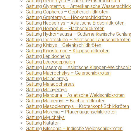
Gattung Geoemyda – Zacken-Erdschildkröten
Gattung Glyptemys – Amerikanische Wasserschildk
Gattung Gopherus – Gopherschildkröten
Gattung Graptemys – Höckerschildkröten
Gattung Heosemys – Asiatische Erdschildkröten
Gattung Homopus – Flachschildkröten
Gattung Hydromedusa – Südamerikanische Schlang
Gattung Indotestudo – Asiatische Landschildkröten
Gattung Kinixys – Gelenkschildkröten
Gattung Kinosternon – Klappschildkröten
Gattung Lepidochelys
Gattung Leucocephalon
Gattung Lissemys – Asiatische Klappen-Weichschil
Gattung Macrochelys – Geierschildkröten
Gattung Malaclemys
Gattung Malacochersus
Gattung Malayemys
Gattung Manouria – Asiatische Waldschildkröten
Gattung Mauremys – Bachschildkröten
Gattung Mesoclemmys – Krötenkopf-Schildkröten
Gattung Morenia – Pfauenaugenschildkröten
Gattung Myuchelys
Gattung Natator
Gattung Nilssonia – Indische Weichschildkröten