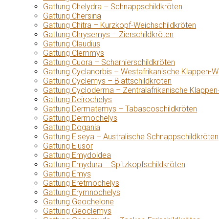
Gattung Chelydra – Schnappschildkröten
Gattung Chersina
Gattung Chitra – Kurzkopf-Weichschildkröten
Gattung Chrysemys – Zierschildkröten
Gattung Claudius
Gattung Clemmys
Gattung Cuora – Scharnierschildkröten
Gattung Cyclanorbis – Westafrikanische Klappen-W
Gattung Cyclemys – Blattschildkröten
Gattung Cycloderma – Zentralafrikanische Klappen
Gattung Deirochelys
Gattung Dermatemys – Tabascoschildkröten
Gattung Dermochelys
Gattung Dogania
Gattung Elseya – Australische Schnappschildkröten
Gattung Elusor
Gattung Emydoidea
Gattung Emydura – Spitzkopfschildkröten
Gattung Emys
Gattung Eretmochelys
Gattung Erymnochelys
Gattung Geochelone
Gattung Geoclemys