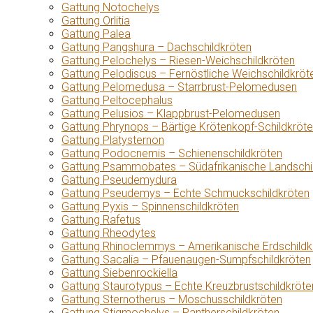
Gattung Notochelys
Gattung Orlitia
Gattung Palea
Gattung Pangshura – Dachschildkröten
Gattung Pelochelys – Riesen-Weichschildkröten
Gattung Pelodiscus – Fernöstliche Weichschildkröt
Gattung Pelomedusa – Starrbrust-Pelomedusen
Gattung Peltocephalus
Gattung Pelusios – Klappbrust-Pelomedusen
Gattung Phrynops – Bärtige Krötenkopf-Schildkröt
Gattung Platysternon
Gattung Podocnemis – Schienenschildkröten
Gattung Psammobates – Südafrikanische Landschi
Gattung Pseudemydura
Gattung Pseudemys – Echte Schmuckschildkröten
Gattung Pyxis – Spinnenschildkröten
Gattung Rafetus
Gattung Rheodytes
Gattung Rhinoclemmys – Amerikanische Erdschildk
Gattung Sacalia – Pfauenaugen-Sumpfschildkröten
Gattung Siebenrockiella
Gattung Staurotypus – Echte Kreuzbrustschildkröte
Gattung Sternotherus – Moschusschildkröten
Gattung Stigmochelys – Pantherschildkröten