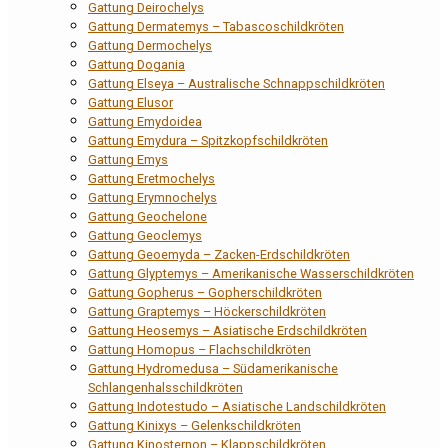
Gattung Deirochelys
Gattung Dermatemys – Tabascoschildkröten
Gattung Dermochelys
Gattung Dogania
Gattung Elseya – Australische Schnappschildkröten
Gattung Elusor
Gattung Emydoidea
Gattung Emydura – Spitzkopfschildkröten
Gattung Emys
Gattung Eretmochelys
Gattung Erymnochelys
Gattung Geochelone
Gattung Geoclemys
Gattung Geoemyda – Zacken-Erdschildkröten
Gattung Glyptemys – Amerikanische Wasserschildkröten
Gattung Gopherus – Gopherschildkröten
Gattung Graptemys – Höckerschildkröten
Gattung Heosemys – Asiatische Erdschildkröten
Gattung Homopus – Flachschildkröten
Gattung Hydromedusa – Südamerikanische
Schlangenhalsschildkröten
Gattung Indotestudo – Asiatische Landschildkröten
Gattung Kinixys – Gelenkschildkröten
Gattung Kinosternon – Klappschildkröten