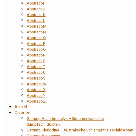
Abstract-I
Abstract-J
Abstract-K
Abstract-L
Abstract-M
Abstract-N
Abstract-O
Abstract-P
Abstract-Q
Abstract-R
Abstract-S
Abstract-T
Abstract-U
Abstract-V
Abstract-W
Abstract-X
Abstract-Y
Abstract-Z
Artikel
Galerien
Gattung Acanthochelys – Südamerikanische
Sumpfschildkröten
Gattung Chelodina – Australische Schlangenhalsschildkröten
Gattung Actinemys