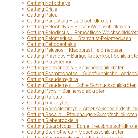
Gattung Notochelys
Gattung Orlitia
Gattung Palea
Gattung Pangshura – Dachschildkröten
Gattung Pelochelys – Riesen-Weichschildkröten
Gattung Pelodiscus – Fernöstliche Weichschildkröt
Gattung Pelomedusa – Starrbrust-Pelomedusen
Gattung Peltocephalus
Gattung Pelusios – Klappbrust-Pelomedusen
Gattung Phrynops – Bärtige Krötenkopf-Schildkröt
Gattung Platysternon
Gattung Podocnemis – Schienenschildkröten
Gattung Psammobates – Südafrikanische Landschi
Gattung Pseudemydura
Gattung Pseudemys – Echte Schmuckschildkröten
Gattung Pyxis – Spinnenschildkröten
Gattung Rafetus
Gattung Rheodytes
Gattung Rhinoclemmys – Amerikanische Erdschildk
Gattung Sacalia – Pfauenaugen-Sumpfschildkröten
Gattung Siebenrockiella
Gattung Staurotypus – Echte Kreuzbrustschildkröte
Gattung Sternotherus – Moschusschildkröten
Gattung Stigmochelys – Pantherschildkröten