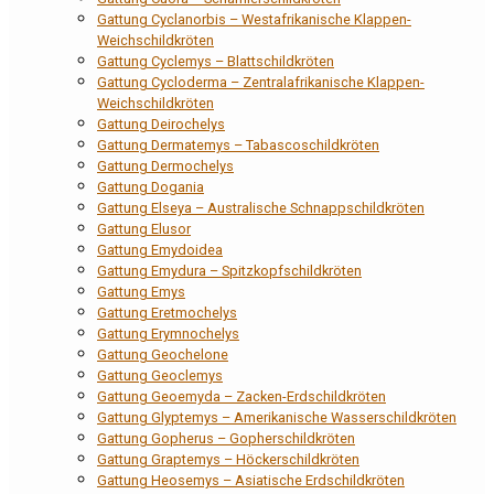
Gattung Cyclanorbis – Westafrikanische Klappen-
Weichschildkröten
Gattung Cyclemys – Blattschildkröten
Gattung Cycloderma – Zentralafrikanische Klappen-
Weichschildkröten
Gattung Deirochelys
Gattung Dermatemys – Tabascoschildkröten
Gattung Dermochelys
Gattung Dogania
Gattung Elseya – Australische Schnappschildkröten
Gattung Elusor
Gattung Emydoidea
Gattung Emydura – Spitzkopfschildkröten
Gattung Emys
Gattung Eretmochelys
Gattung Erymnochelys
Gattung Geochelone
Gattung Geoclemys
Gattung Geoemyda – Zacken-Erdschildkröten
Gattung Glyptemys – Amerikanische Wasserschildkröten
Gattung Gopherus – Gopherschildkröten
Gattung Graptemys – Höckerschildkröten
Gattung Heosemys – Asiatische Erdschildkröten