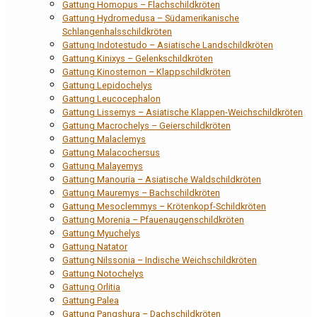
Gattung Homopus – Flachschildkröten
Gattung Hydromedusa – Südamerikanische
Schlangenhalsschildkröten
Gattung Indotestudo – Asiatische Landschildkröten
Gattung Kinixys – Gelenkschildkröten
Gattung Kinosternon – Klappschildkröten
Gattung Lepidochelys
Gattung Leucocephalon
Gattung Lissemys – Asiatische Klappen-Weichschildkröten
Gattung Macrochelys – Geierschildkröten
Gattung Malaclemys
Gattung Malacochersus
Gattung Malayemys
Gattung Manouria – Asiatische Waldschildkröten
Gattung Mauremys – Bachschildkröten
Gattung Mesoclemmys – Krötenkopf-Schildkröten
Gattung Morenia – Pfauenaugenschildkröten
Gattung Myuchelys
Gattung Natator
Gattung Nilssonia – Indische Weichschildkröten
Gattung Notochelys
Gattung Orlitia
Gattung Palea
Gattung Pangshura – Dachschildkröten