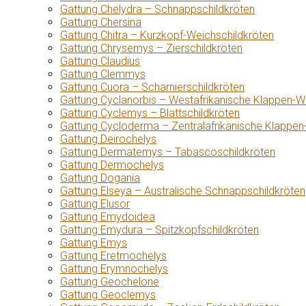
Gattung Chelydra – Schnappschildkröten
Gattung Chersina
Gattung Chitra – Kurzkopf-Weichschildkröten
Gattung Chrysemys – Zierschildkröten
Gattung Claudius
Gattung Clemmys
Gattung Cuora – Scharnierschildkröten
Gattung Cyclanorbis – Westafrikanische Klappen-W
Gattung Cyclemys – Blattschildkröten
Gattung Cycloderma – Zentralafrikanische Klappen
Gattung Deirochelys
Gattung Dermatemys – Tabascoschildkröten
Gattung Dermochelys
Gattung Dogania
Gattung Elseya – Australische Schnappschildkröten
Gattung Elusor
Gattung Emydoidea
Gattung Emydura – Spitzkopfschildkröten
Gattung Emys
Gattung Eretmochelys
Gattung Erymnochelys
Gattung Geochelone
Gattung Geoclemys