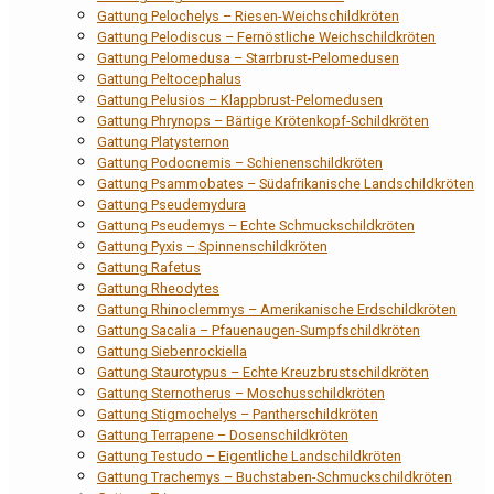
Gattung Pelochelys – Riesen-Weichschildkröten
Gattung Pelodiscus – Fernöstliche Weichschildkröten
Gattung Pelomedusa – Starrbrust-Pelomedusen
Gattung Peltocephalus
Gattung Pelusios – Klappbrust-Pelomedusen
Gattung Phrynops – Bärtige Krötenkopf-Schildkröten
Gattung Platysternon
Gattung Podocnemis – Schienenschildkröten
Gattung Psammobates – Südafrikanische Landschildkröten
Gattung Pseudemydura
Gattung Pseudemys – Echte Schmuckschildkröten
Gattung Pyxis – Spinnenschildkröten
Gattung Rafetus
Gattung Rheodytes
Gattung Rhinoclemmys – Amerikanische Erdschildkröten
Gattung Sacalia – Pfauenaugen-Sumpfschildkröten
Gattung Siebenrockiella
Gattung Staurotypus – Echte Kreuzbrustschildkröten
Gattung Sternotherus – Moschusschildkröten
Gattung Stigmochelys – Pantherschildkröten
Gattung Terrapene – Dosenschildkröten
Gattung Testudo – Eigentliche Landschildkröten
Gattung Trachemys – Buchstaben-Schmuckschildkröten