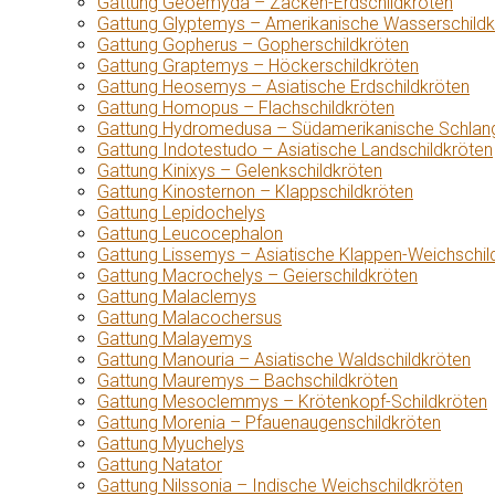
Gattung Geoemyda – Zacken-Erdschildkröten
Gattung Glyptemys – Amerikanische Wasserschildk
Gattung Gopherus – Gopherschildkröten
Gattung Graptemys – Höckerschildkröten
Gattung Heosemys – Asiatische Erdschildkröten
Gattung Homopus – Flachschildkröten
Gattung Hydromedusa – Südamerikanische Schlang
Gattung Indotestudo – Asiatische Landschildkröten
Gattung Kinixys – Gelenkschildkröten
Gattung Kinosternon – Klappschildkröten
Gattung Lepidochelys
Gattung Leucocephalon
Gattung Lissemys – Asiatische Klappen-Weichschil
Gattung Macrochelys – Geierschildkröten
Gattung Malaclemys
Gattung Malacochersus
Gattung Malayemys
Gattung Manouria – Asiatische Waldschildkröten
Gattung Mauremys – Bachschildkröten
Gattung Mesoclemmys – Krötenkopf-Schildkröten
Gattung Morenia – Pfauenaugenschildkröten
Gattung Myuchelys
Gattung Natator
Gattung Nilssonia – Indische Weichschildkröten