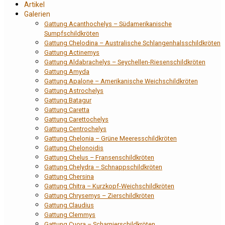
Artikel
Galerien
Gattung Acanthochelys – Südamerikanische
Sumpfschildkröten
Gattung Chelodina – Australische Schlangenhalsschildkröten
Gattung Actinemys
Gattung Aldabrachelys – Seychellen-Riesenschildkröten
Gattung Amyda
Gattung Apalone – Amerikanische Weichschildkröten
Gattung Astrochelys
Gattung Batagur
Gattung Caretta
Gattung Carettochelys
Gattung Centrochelys
Gattung Chelonia – Grüne Meeresschildkröten
Gattung Chelonoidis
Gattung Chelus – Fransenschildkröten
Gattung Chelydra – Schnappschildkröten
Gattung Chersina
Gattung Chitra – Kurzkopf-Weichschildkröten
Gattung Chrysemys – Zierschildkröten
Gattung Claudius
Gattung Clemmys
Gattung Cuora – Scharnierschildkröten