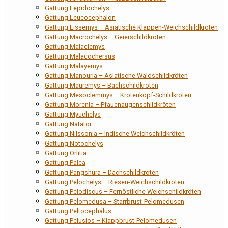
Gattung Lepidochelys
Gattung Leucocephalon
Gattung Lissemys – Asiatische Klappen-Weichschildkröten
Gattung Macrochelys – Geierschildkröten
Gattung Malaclemys
Gattung Malacochersus
Gattung Malayemys
Gattung Manouria – Asiatische Waldschildkröten
Gattung Mauremys – Bachschildkröten
Gattung Mesoclemmys – Krötenkopf-Schildkröten
Gattung Morenia – Pfauenaugenschildkröten
Gattung Myuchelys
Gattung Natator
Gattung Nilssonia – Indische Weichschildkröten
Gattung Notochelys
Gattung Orlitia
Gattung Palea
Gattung Pangshura – Dachschildkröten
Gattung Pelochelys – Riesen-Weichschildkröten
Gattung Pelodiscus – Fernöstliche Weichschildkröten
Gattung Pelomedusa – Starrbrust-Pelomedusen
Gattung Peltocephalus
Gattung Pelusios – Klappbrust-Pelomedusen