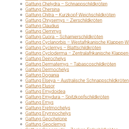
Gattung Chelydra – Schnappschildkröten
Gattung Chersina
Gattung Chitra – Kurzkopf-Weichschildkröten
Gattung Chrysemys – Zierschildkröten
Gattung Claudius
Gattung Clemmys
Gattung Cuora – Scharnierschildkröten
Gattung Cyclanorbis – Westafrikanische Klappen-W
Gattung Cyclemys – Blattschildkröten
Gattung Cycloderma – Zentralafrikanische Klappen
Gattung Deirochelys
Gattung Dermatemys – Tabascoschildkröten
Gattung Dermochelys
Gattung Dogania
Gattung Elseya – Australische Schnappschildkröten
Gattung Elusor
Gattung Emydoidea
Gattung Emydura – Spitzkopfschildkröten
Gattung Emys
Gattung Eretmochelys
Gattung Erymnochelys
Gattung Geochelone
Gattung Geoclemys