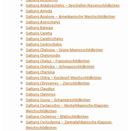
Gattung Aldabrachelys – Seychellen-Riesenschildkröten
Gattung Amyda
Gattung Apalone – Amerikanische Weichschildkröten
Gattung Astrochelys
Gattung Batagur
Gattung Caretta
Gattung Carettochelys
Gattung Centrochelys
Gattung Chelonia – Grüne Meeresschildkröten
Gattung Chelonoidis
Gattung Chelus – Fransenschildkröten
Gattung Chelydra – Schnappschildkröten
Gattung Chersina
Gattung Chitra – Kurzkopf-Weichschildkröten
Gattung Chrysemys – Zierschildkröten
Gattung Claudius
Gattung Clemmys
Gattung Cuora – Scharnierschildkröten
Gattung Cyclanorbis – Westafrikanische Klappen-
Weichschildkröten
Gattung Cyclemys – Blattschildkröten
Gattung Cycloderma – Zentralafrikanische Klappen-
Weichschildkröten