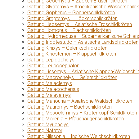
Gattung Geoemyda – Zacken-Erdschildkröten
Gattung Glyptemys – Amerikanische Wasserschildk
Gattung Gopherus – Gopherschildkröten
Gattung Graptemys – Höckerschildkröten
Gattung Heosemys – Asiatische Erdschildkröten
Gattung Homopus – Flachschildkröten
Gattung Hydromedusa – Südamerikanische Schlang
Gattung Indotestudo – Asiatische Landschildkröten
Gattung Kinixys – Gelenkschildkröten
Gattung Kinosternon – Klappschildkröten
Gattung Lepidochelys
Gattung Leucocephalon
Gattung Lissemys – Asiatische Klappen-Weichschil
Gattung Macrochelys – Geierschildkröten
Gattung Malaclemys
Gattung Malacochersus
Gattung Malayemys
Gattung Manouria – Asiatische Waldschildkröten
Gattung Mauremys – Bachschildkröten
Gattung Mesoclemmys – Krötenkopf-Schildkröten
Gattung Morenia – Pfauenaugenschildkröten
Gattung Myuchelys
Gattung Natator
Gattung Nilssonia – Indische Weichschildkröten