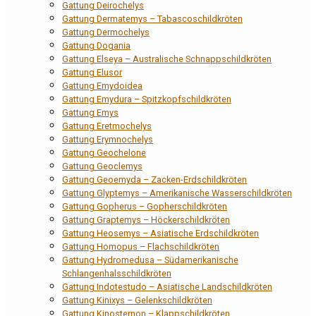
Gattung Deirochelys
Gattung Dermatemys – Tabascoschildkröten
Gattung Dermochelys
Gattung Dogania
Gattung Elseya – Australische Schnappschildkröten
Gattung Elusor
Gattung Emydoidea
Gattung Emydura – Spitzkopfschildkröten
Gattung Emys
Gattung Eretmochelys
Gattung Erymnochelys
Gattung Geochelone
Gattung Geoclemys
Gattung Geoemyda – Zacken-Erdschildkröten
Gattung Glyptemys – Amerikanische Wasserschildkröten
Gattung Gopherus – Gopherschildkröten
Gattung Graptemys – Höckerschildkröten
Gattung Heosemys – Asiatische Erdschildkröten
Gattung Homopus – Flachschildkröten
Gattung Hydromedusa – Südamerikanische
Schlangenhalsschildkröten
Gattung Indotestudo – Asiatische Landschildkröten
Gattung Kinixys – Gelenkschildkröten
Gattung Kinosternon – Klappschildkröten