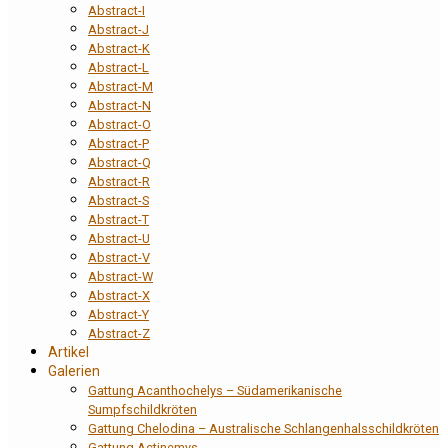
Abstract-I
Abstract-J
Abstract-K
Abstract-L
Abstract-M
Abstract-N
Abstract-O
Abstract-P
Abstract-Q
Abstract-R
Abstract-S
Abstract-T
Abstract-U
Abstract-V
Abstract-W
Abstract-X
Abstract-Y
Abstract-Z
Artikel
Galerien
Gattung Acanthochelys – Südamerikanische
Sumpfschildkröten
Gattung Chelodina – Australische Schlangenhalsschildkröten
Gattung Actinemys