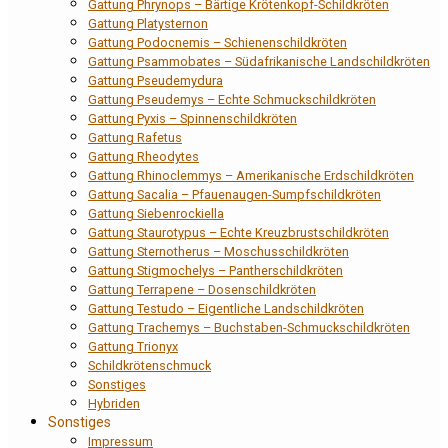
Gattung Phrynops – Bärtige Krötenkopf-Schildkröten
Gattung Platysternon
Gattung Podocnemis – Schienenschildkröten
Gattung Psammobates – Südafrikanische Landschildkröten
Gattung Pseudemydura
Gattung Pseudemys – Echte Schmuckschildkröten
Gattung Pyxis – Spinnenschildkröten
Gattung Rafetus
Gattung Rheodytes
Gattung Rhinoclemmys – Amerikanische Erdschildkröten
Gattung Sacalia – Pfauenaugen-Sumpfschildkröten
Gattung Siebenrockiella
Gattung Staurotypus – Echte Kreuzbrustschildkröten
Gattung Sternotherus – Moschusschildkröten
Gattung Stigmochelys – Pantherschildkröten
Gattung Terrapene – Dosenschildkröten
Gattung Testudo – Eigentliche Landschildkröten
Gattung Trachemys – Buchstaben-Schmuckschildkröten
Gattung Trionyx
Schildkrötenschmuck
Sonstiges
Hybriden
Sonstiges
Impressum