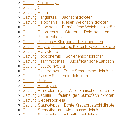
Gattung Notochelys
Gattung Orlitia
Gattung Palea
Gattung Pangshura – Dachschildkröten
Gattung Pelochelys – Riesen-Weichschildkröten
Gattung Pelodiscus – Fernöstliche Weichschildkröt
Gattung Pelomedusa – Starrbrust-Pelomedusen
Gattung Peltocephalus
Gattung Pelusios – Klappbrust-Pelomedusen
Gattung Phrynops – Bärtige Krötenkopf-Schildkröt
Gattung Platysternon
Gattung Podocnemis – Schienenschildkröten
Gattung Psammobates – Südafrikanische Landschi
Gattung Pseudemydura
Gattung Pseudemys – Echte Schmuckschildkröten
Gattung Pyxis – Spinnenschildkröten
Gattung Rafetus
Gattung Rheodytes
Gattung Rhinoclemmys – Amerikanische Erdschildk
Gattung Sacalia – Pfauenaugen-Sumpfschildkröten
Gattung Siebenrockiella
Gattung Staurotypus – Echte Kreuzbrustschildkröte
Gattung Sternotherus – Moschusschildkröten
Gattung Stigmochelys – Pantherschildkröten