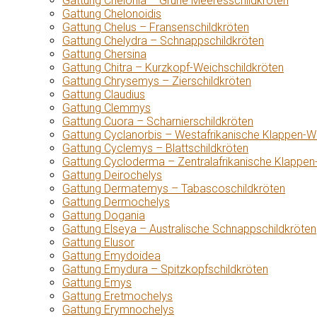
Gattung Chelonia – Grüne Meeresschildkröten
Gattung Chelonoidis
Gattung Chelus – Fransenschildkröten
Gattung Chelydra – Schnappschildkröten
Gattung Chersina
Gattung Chitra – Kurzkopf-Weichschildkröten
Gattung Chrysemys – Zierschildkröten
Gattung Claudius
Gattung Clemmys
Gattung Cuora – Scharnierschildkröten
Gattung Cyclanorbis – Westafrikanische Klappen-W
Gattung Cyclemys – Blattschildkröten
Gattung Cycloderma – Zentralafrikanische Klappen
Gattung Deirochelys
Gattung Dermatemys – Tabascoschildkröten
Gattung Dermochelys
Gattung Dogania
Gattung Elseya – Australische Schnappschildkröten
Gattung Elusor
Gattung Emydoidea
Gattung Emydura – Spitzkopfschildkröten
Gattung Emys
Gattung Eretmochelys
Gattung Erymnochelys