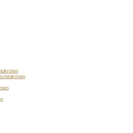
ildkröten
schildkröten
öten
en