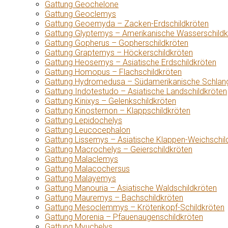
Gattung Geochelone
Gattung Geoclemys
Gattung Geoemyda – Zacken-Erdschildkröten
Gattung Glyptemys – Amerikanische Wasserschildk
Gattung Gopherus – Gopherschildkröten
Gattung Graptemys – Höckerschildkröten
Gattung Heosemys – Asiatische Erdschildkröten
Gattung Homopus – Flachschildkröten
Gattung Hydromedusa – Südamerikanische Schlang
Gattung Indotestudo – Asiatische Landschildkröten
Gattung Kinixys – Gelenkschildkröten
Gattung Kinosternon – Klappschildkröten
Gattung Lepidochelys
Gattung Leucocephalon
Gattung Lissemys – Asiatische Klappen-Weichschil
Gattung Macrochelys – Geierschildkröten
Gattung Malaclemys
Gattung Malacochersus
Gattung Malayemys
Gattung Manouria – Asiatische Waldschildkröten
Gattung Mauremys – Bachschildkröten
Gattung Mesoclemmys – Krötenkopf-Schildkröten
Gattung Morenia – Pfauenaugenschildkröten
Gattung Myuchelys