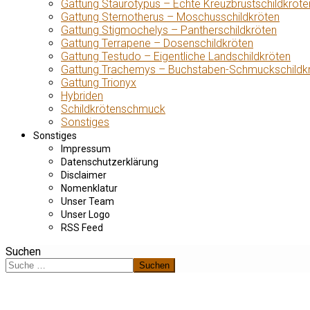
Gattung Staurotypus – Echte Kreuzbrustschildkröte
Gattung Sternotherus – Moschusschildkröten
Gattung Stigmochelys – Pantherschildkröten
Gattung Terrapene – Dosenschildkröten
Gattung Testudo – Eigentliche Landschildkröten
Gattung Trachemys – Buchstaben-Schmuckschildk
Gattung Trionyx
Hybriden
Schildkrötenschmuck
Sonstiges
Sonstiges
Impressum
Datenschutzerklärung
Disclaimer
Nomenklatur
Unser Team
Unser Logo
RSS Feed
Suchen
Suchen