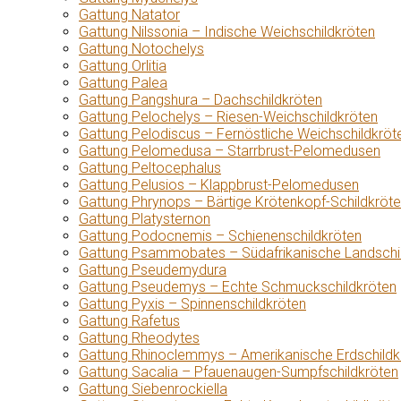
Gattung Natator
Gattung Nilssonia – Indische Weichschildkröten
Gattung Notochelys
Gattung Orlitia
Gattung Palea
Gattung Pangshura – Dachschildkröten
Gattung Pelochelys – Riesen-Weichschildkröten
Gattung Pelodiscus – Fernöstliche Weichschildkröt
Gattung Pelomedusa – Starrbrust-Pelomedusen
Gattung Peltocephalus
Gattung Pelusios – Klappbrust-Pelomedusen
Gattung Phrynops – Bärtige Krötenkopf-Schildkröt
Gattung Platysternon
Gattung Podocnemis – Schienenschildkröten
Gattung Psammobates – Südafrikanische Landschi
Gattung Pseudemydura
Gattung Pseudemys – Echte Schmuckschildkröten
Gattung Pyxis – Spinnenschildkröten
Gattung Rafetus
Gattung Rheodytes
Gattung Rhinoclemmys – Amerikanische Erdschildk
Gattung Sacalia – Pfauenaugen-Sumpfschildkröten
Gattung Siebenrockiella