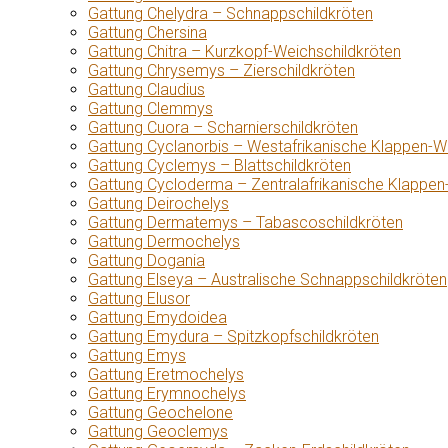
Gattung Chelydra – Schnappschildkröten
Gattung Chersina
Gattung Chitra – Kurzkopf-Weichschildkröten
Gattung Chrysemys – Zierschildkröten
Gattung Claudius
Gattung Clemmys
Gattung Cuora – Scharnierschildkröten
Gattung Cyclanorbis – Westafrikanische Klappen-W
Gattung Cyclemys – Blattschildkröten
Gattung Cycloderma – Zentralafrikanische Klappen
Gattung Deirochelys
Gattung Dermatemys – Tabascoschildkröten
Gattung Dermochelys
Gattung Dogania
Gattung Elseya – Australische Schnappschildkröten
Gattung Elusor
Gattung Emydoidea
Gattung Emydura – Spitzkopfschildkröten
Gattung Emys
Gattung Eretmochelys
Gattung Erymnochelys
Gattung Geochelone
Gattung Geoclemys