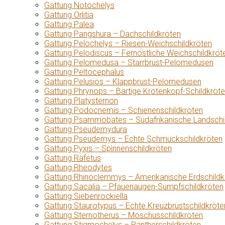
Gattung Notochelys
Gattung Orlitia
Gattung Palea
Gattung Pangshura – Dachschildkröten
Gattung Pelochelys – Riesen-Weichschildkröten
Gattung Pelodiscus – Fernöstliche Weichschildkröt
Gattung Pelomedusa – Starrbrust-Pelomedusen
Gattung Peltocephalus
Gattung Pelusios – Klappbrust-Pelomedusen
Gattung Phrynops – Bärtige Krötenkopf-Schildkröt
Gattung Platysternon
Gattung Podocnemis – Schienenschildkröten
Gattung Psammobates – Südafrikanische Landschi
Gattung Pseudemydura
Gattung Pseudemys – Echte Schmuckschildkröten
Gattung Pyxis – Spinnenschildkröten
Gattung Rafetus
Gattung Rheodytes
Gattung Rhinoclemmys – Amerikanische Erdschildk
Gattung Sacalia – Pfauenaugen-Sumpfschildkröten
Gattung Siebenrockiella
Gattung Staurotypus – Echte Kreuzbrustschildkröte
Gattung Sternotherus – Moschusschildkröten
Gattung Stigmochelys – Pantherschildkröten