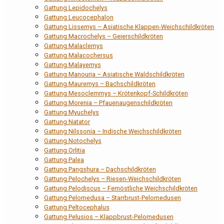
Gattung Lepidochelys
Gattung Leucocephalon
Gattung Lissemys – Asiatische Klappen-Weichschildkröten
Gattung Macrochelys – Geierschildkröten
Gattung Malaclemys
Gattung Malacochersus
Gattung Malayemys
Gattung Manouria – Asiatische Waldschildkröten
Gattung Mauremys – Bachschildkröten
Gattung Mesoclemmys – Krötenkopf-Schildkröten
Gattung Morenia – Pfauenaugenschildkröten
Gattung Myuchelys
Gattung Natator
Gattung Nilssonia – Indische Weichschildkröten
Gattung Notochelys
Gattung Orlitia
Gattung Palea
Gattung Pangshura – Dachschildkröten
Gattung Pelochelys – Riesen-Weichschildkröten
Gattung Pelodiscus – Fernöstliche Weichschildkröten
Gattung Pelomedusa – Starrbrust-Pelomedusen
Gattung Peltocephalus
Gattung Pelusios – Klappbrust-Pelomedusen