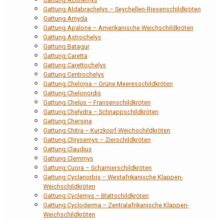
Gattung Aldabrachelys – Seychellen-Riesenschildkröten
Gattung Amyda
Gattung Apalone – Amerikanische Weichschildkröten
Gattung Astrochelys
Gattung Batagur
Gattung Caretta
Gattung Carettochelys
Gattung Centrochelys
Gattung Chelonia – Grüne Meeresschildkröten
Gattung Chelonoidis
Gattung Chelus – Fransenschildkröten
Gattung Chelydra – Schnappschildkröten
Gattung Chersina
Gattung Chitra – Kurzkopf-Weichschildkröten
Gattung Chrysemys – Zierschildkröten
Gattung Claudius
Gattung Clemmys
Gattung Cuora – Scharnierschildkröten
Gattung Cyclanorbis – Westafrikanische Klappen-
Weichschildkröten
Gattung Cyclemys – Blattschildkröten
Gattung Cycloderma – Zentralafrikanische Klappen-
Weichschildkröten