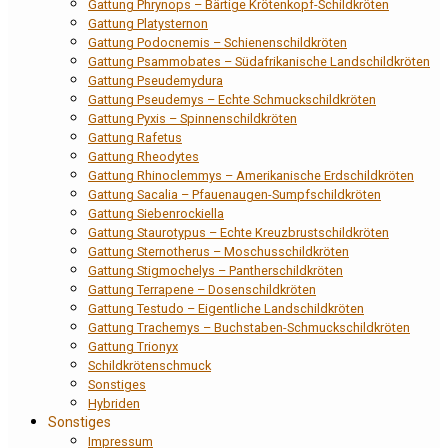
Gattung Phrynops – Bärtige Krötenkopf-Schildkröten
Gattung Platysternon
Gattung Podocnemis – Schienenschildkröten
Gattung Psammobates – Südafrikanische Landschildkröten
Gattung Pseudemydura
Gattung Pseudemys – Echte Schmuckschildkröten
Gattung Pyxis – Spinnenschildkröten
Gattung Rafetus
Gattung Rheodytes
Gattung Rhinoclemmys – Amerikanische Erdschildkröten
Gattung Sacalia – Pfauenaugen-Sumpfschildkröten
Gattung Siebenrockiella
Gattung Staurotypus – Echte Kreuzbrustschildkröten
Gattung Sternotherus – Moschusschildkröten
Gattung Stigmochelys – Pantherschildkröten
Gattung Terrapene – Dosenschildkröten
Gattung Testudo – Eigentliche Landschildkröten
Gattung Trachemys – Buchstaben-Schmuckschildkröten
Gattung Trionyx
Schildkrötenschmuck
Sonstiges
Hybriden
Sonstiges
Impressum