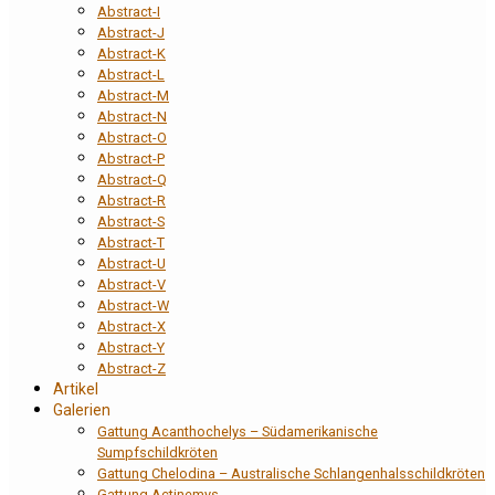
Abstract-I
Abstract-J
Abstract-K
Abstract-L
Abstract-M
Abstract-N
Abstract-O
Abstract-P
Abstract-Q
Abstract-R
Abstract-S
Abstract-T
Abstract-U
Abstract-V
Abstract-W
Abstract-X
Abstract-Y
Abstract-Z
Artikel
Galerien
Gattung Acanthochelys – Südamerikanische
Sumpfschildkröten
Gattung Chelodina – Australische Schlangenhalsschildkröten
Gattung Actinemys