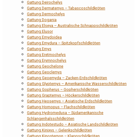
Gattung Deirochelys
Gattung Dermatemys – Tabascoschildkröten
Gattung Dermochelys
Gattung Dogania
Gattung Elseya – Australische Schnappschildkröten
Gattung Elusor
Gattung Emydoidea
Gattung Emydura – Spitzkopfschildkröten
Gattung Emys
Gattung Eretmochelys
Gattung Erymnochelys
Gattung Geochelone
Gattung Geoclemys
Gattung Geoemyda – Zacken-Erdschildkröten
Gattung Glyptemys – Amerikanische Wasserschildkröten
Gattung Gopherus – Gopherschildkröten
Gattung Graptemys – Höckerschildkröten
Gattung Heosemys – Asiatische Erdschildkröten
Gattung Homopus – Flachschildkröten
Gattung Hydromedusa – Südamerikanische
Schlangenhalsschildkröten
Gattung Indotestudo – Asiatische Landschildkröten
Gattung Kinixys – Gelenkschildkröten
Gattung Kinosternon – Klappschildkröten