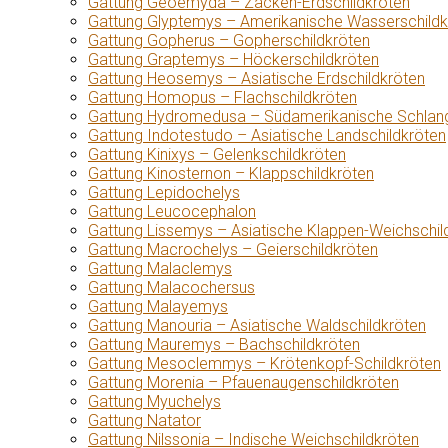
Gattung Geoemyda – Zacken-Erdschildkröten
Gattung Glyptemys – Amerikanische Wasserschildk
Gattung Gopherus – Gopherschildkröten
Gattung Graptemys – Höckerschildkröten
Gattung Heosemys – Asiatische Erdschildkröten
Gattung Homopus – Flachschildkröten
Gattung Hydromedusa – Südamerikanische Schlang
Gattung Indotestudo – Asiatische Landschildkröten
Gattung Kinixys – Gelenkschildkröten
Gattung Kinosternon – Klappschildkröten
Gattung Lepidochelys
Gattung Leucocephalon
Gattung Lissemys – Asiatische Klappen-Weichschil
Gattung Macrochelys – Geierschildkröten
Gattung Malaclemys
Gattung Malacochersus
Gattung Malayemys
Gattung Manouria – Asiatische Waldschildkröten
Gattung Mauremys – Bachschildkröten
Gattung Mesoclemmys – Krötenkopf-Schildkröten
Gattung Morenia – Pfauenaugenschildkröten
Gattung Myuchelys
Gattung Natator
Gattung Nilssonia – Indische Weichschildkröten