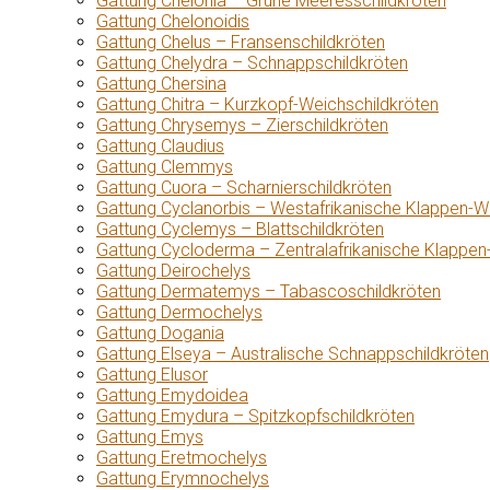
Gattung Chelonia – Grüne Meeresschildkröten
Gattung Chelonoidis
Gattung Chelus – Fransenschildkröten
Gattung Chelydra – Schnappschildkröten
Gattung Chersina
Gattung Chitra – Kurzkopf-Weichschildkröten
Gattung Chrysemys – Zierschildkröten
Gattung Claudius
Gattung Clemmys
Gattung Cuora – Scharnierschildkröten
Gattung Cyclanorbis – Westafrikanische Klappen-W
Gattung Cyclemys – Blattschildkröten
Gattung Cycloderma – Zentralafrikanische Klappen
Gattung Deirochelys
Gattung Dermatemys – Tabascoschildkröten
Gattung Dermochelys
Gattung Dogania
Gattung Elseya – Australische Schnappschildkröten
Gattung Elusor
Gattung Emydoidea
Gattung Emydura – Spitzkopfschildkröten
Gattung Emys
Gattung Eretmochelys
Gattung Erymnochelys