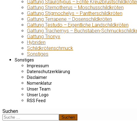
Gattung Staurotypus – Echte Kreuzbrustschildkröte
Gattung Sternotherus – Moschusschildkröten
Gattung Stigmochelys – Pantherschildkröten
Gattung Terrapene – Dosenschildkröten
Gattung Testudo – Eigentliche Landschildkröten
Gattung Trachemys – Buchstaben-Schmuckschildk
Gattung Trionyx
Hybriden
Schildkrötenschmuck
Sonstiges
Sonstiges
Impressum
Datenschutzerklärung
Disclaimer
Nomenklatur
Unser Team
Unser Logo
RSS Feed
Suchen
Suchen