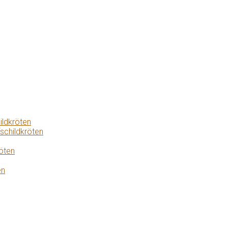
ildkröten
schildkröten
öten
en