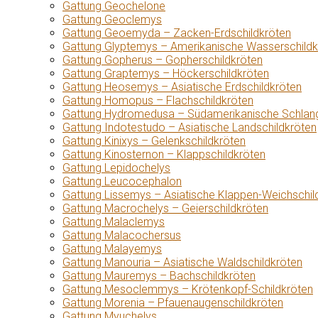
Gattung Geochelone
Gattung Geoclemys
Gattung Geoemyda – Zacken-Erdschildkröten
Gattung Glyptemys – Amerikanische Wasserschildk
Gattung Gopherus – Gopherschildkröten
Gattung Graptemys – Höckerschildkröten
Gattung Heosemys – Asiatische Erdschildkröten
Gattung Homopus – Flachschildkröten
Gattung Hydromedusa – Südamerikanische Schlang
Gattung Indotestudo – Asiatische Landschildkröten
Gattung Kinixys – Gelenkschildkröten
Gattung Kinosternon – Klappschildkröten
Gattung Lepidochelys
Gattung Leucocephalon
Gattung Lissemys – Asiatische Klappen-Weichschil
Gattung Macrochelys – Geierschildkröten
Gattung Malaclemys
Gattung Malacochersus
Gattung Malayemys
Gattung Manouria – Asiatische Waldschildkröten
Gattung Mauremys – Bachschildkröten
Gattung Mesoclemmys – Krötenkopf-Schildkröten
Gattung Morenia – Pfauenaugenschildkröten
Gattung Myuchelys