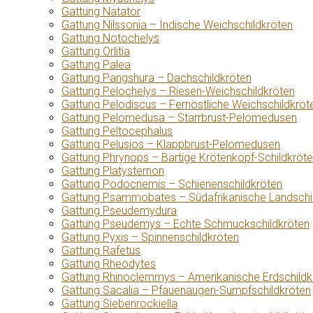
Gattung Natator
Gattung Nilssonia – Indische Weichschildkröten
Gattung Notochelys
Gattung Orlitia
Gattung Palea
Gattung Pangshura – Dachschildkröten
Gattung Pelochelys – Riesen-Weichschildkröten
Gattung Pelodiscus – Fernöstliche Weichschildkröt
Gattung Pelomedusa – Starrbrust-Pelomedusen
Gattung Peltocephalus
Gattung Pelusios – Klappbrust-Pelomedusen
Gattung Phrynops – Bärtige Krötenkopf-Schildkröt
Gattung Platysternon
Gattung Podocnemis – Schienenschildkröten
Gattung Psammobates – Südafrikanische Landschi
Gattung Pseudemydura
Gattung Pseudemys – Echte Schmuckschildkröten
Gattung Pyxis – Spinnenschildkröten
Gattung Rafetus
Gattung Rheodytes
Gattung Rhinoclemmys – Amerikanische Erdschildk
Gattung Sacalia – Pfauenaugen-Sumpfschildkröten
Gattung Siebenrockiella