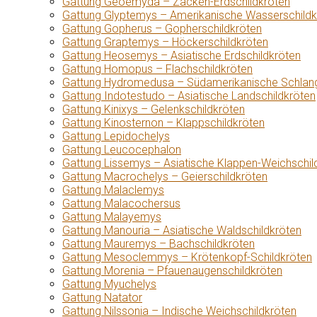
Gattung Geoemyda – Zacken-Erdschildkröten
Gattung Glyptemys – Amerikanische Wasserschildk
Gattung Gopherus – Gopherschildkröten
Gattung Graptemys – Höckerschildkröten
Gattung Heosemys – Asiatische Erdschildkröten
Gattung Homopus – Flachschildkröten
Gattung Hydromedusa – Südamerikanische Schlang
Gattung Indotestudo – Asiatische Landschildkröten
Gattung Kinixys – Gelenkschildkröten
Gattung Kinosternon – Klappschildkröten
Gattung Lepidochelys
Gattung Leucocephalon
Gattung Lissemys – Asiatische Klappen-Weichschil
Gattung Macrochelys – Geierschildkröten
Gattung Malaclemys
Gattung Malacochersus
Gattung Malayemys
Gattung Manouria – Asiatische Waldschildkröten
Gattung Mauremys – Bachschildkröten
Gattung Mesoclemmys – Krötenkopf-Schildkröten
Gattung Morenia – Pfauenaugenschildkröten
Gattung Myuchelys
Gattung Natator
Gattung Nilssonia – Indische Weichschildkröten