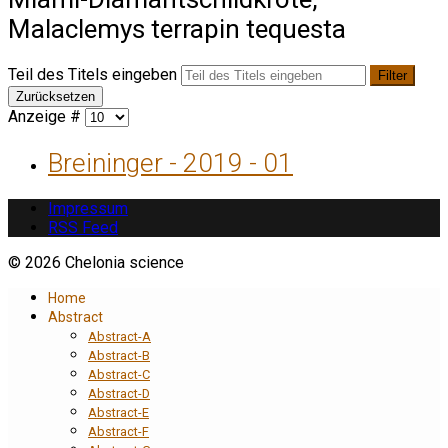
Malaclemys terrapin tequesta
Teil des Titels eingeben
Filter
Zurücksetzen
Anzeige #
Breininger - 2019 - 01
Impressum
RSS Feed
© 2026 Chelonia science
Home
Abstract
Abstract-A
Abstract-B
Abstract-C
Abstract-D
Abstract-E
Abstract-F