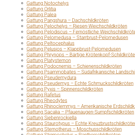
Gattung Notochelys
Gattung Orlitia
Gattung Palea
Gattung Pangshura – Dachschildkröten
Gattung Pelochelys – Riesen-Weichschildkröten
Gattung Pelodiscus – Fernöstliche Weichschildkröt
Gattung Pelomedusa – Starrbrust-Pelomedusen
Gattung Peltocephalus
Gattung Pelusios – Klappbrust-Pelomedusen
Gattung Phrynops – Bärtige Krötenkopf-Schildkröt
Gattung Platysternon
Gattung Podocnemis – Schienenschildkröten
Gattung Psammobates – Südafrikanische Landschi
Gattung Pseudemydura
Gattung Pseudemys – Echte Schmuckschildkröten
Gattung Pyxis – Spinnenschildkröten
Gattung Rafetus
Gattung Rheodytes
Gattung Rhinoclemmys – Amerikanische Erdschildk
Gattung Sacalia – Pfauenaugen-Sumpfschildkröten
Gattung Siebenrockiella
Gattung Staurotypus – Echte Kreuzbrustschildkröte
Gattung Sternotherus – Moschusschildkröten
Gattung Stigmochelys – Pantherschildkröten