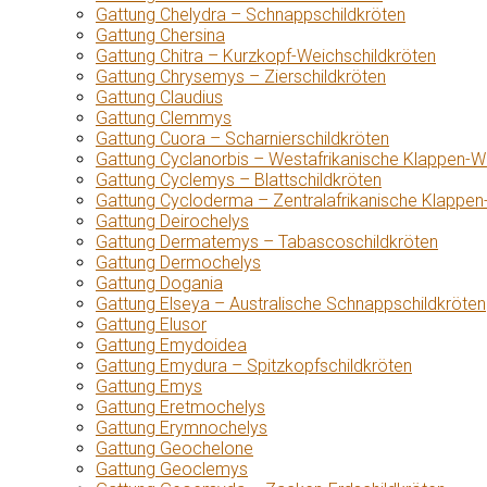
Gattung Chelydra – Schnappschildkröten
Gattung Chersina
Gattung Chitra – Kurzkopf-Weichschildkröten
Gattung Chrysemys – Zierschildkröten
Gattung Claudius
Gattung Clemmys
Gattung Cuora – Scharnierschildkröten
Gattung Cyclanorbis – Westafrikanische Klappen-W
Gattung Cyclemys – Blattschildkröten
Gattung Cycloderma – Zentralafrikanische Klappen
Gattung Deirochelys
Gattung Dermatemys – Tabascoschildkröten
Gattung Dermochelys
Gattung Dogania
Gattung Elseya – Australische Schnappschildkröten
Gattung Elusor
Gattung Emydoidea
Gattung Emydura – Spitzkopfschildkröten
Gattung Emys
Gattung Eretmochelys
Gattung Erymnochelys
Gattung Geochelone
Gattung Geoclemys