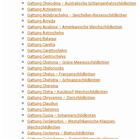
Gattung Chelodina – Australische Schlangenhalsschildkröten
Gattung Actinemys
Gattung Aldabrachelys – Seychellen-Riesenschildkröten
Gattung Amyda
Gattung Apalone – Amerikanische Weichschildkröten
Gattung Astrochelys
Gattung Batagur
Gattung Caretta
Gattung Carettochelys
Gattung Centrochelys
Gattung Chelonia – Grüne Meeresschildkröten
Gattung Chelonoidis
Gattung Chelus – Fransenschildkröten
Gattung Chelydra – Schnappschildkröten
Gattung Chersina
Gattung Chitra – Kurzkopf-Weichschildkröten
Gattung Chrysemys – Zierschildkröten
Gattung Claudius
Gattung Clemmys
Gattung Cuora – Scharnierschildkröten
Gattung Cyclanorbis – Westafrikanische Klappen-
Weichschildkröten
Gattung Cyclemys – Blattschildkröten
Gattung Cycloderma – Zentralafrikanische Klappen-