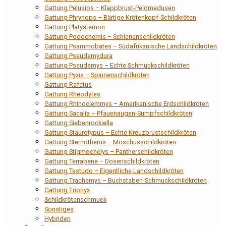
Gattung Pelusios – Klappbrust-Pelomedusen
Gattung Phrynops – Bärtige Krötenkopf-Schildkröten
Gattung Platysternon
Gattung Podocnemis – Schienenschildkröten
Gattung Psammobates – Südafrikanische Landschildkröten
Gattung Pseudemydura
Gattung Pseudemys – Echte Schmuckschildkröten
Gattung Pyxis – Spinnenschildkröten
Gattung Rafetus
Gattung Rheodytes
Gattung Rhinoclemmys – Amerikanische Erdschildkröten
Gattung Sacalia – Pfauenaugen-Sumpfschildkröten
Gattung Siebenrockiella
Gattung Staurotypus – Echte Kreuzbrustschildkröten
Gattung Sternotherus – Moschusschildkröten
Gattung Stigmochelys – Pantherschildkröten
Gattung Terrapene – Dosenschildkröten
Gattung Testudo – Eigentliche Landschildkröten
Gattung Trachemys – Buchstaben-Schmuckschildkröten
Gattung Trionyx
Schildkrötenschmuck
Sonstiges
Hybriden