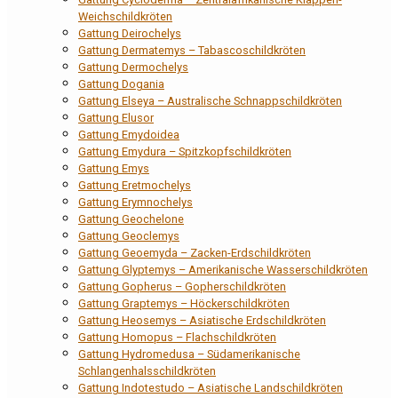
Weichschildkröten
Gattung Deirochelys
Gattung Dermatemys – Tabascoschildkröten
Gattung Dermochelys
Gattung Dogania
Gattung Elseya – Australische Schnappschildkröten
Gattung Elusor
Gattung Emydoidea
Gattung Emydura – Spitzkopfschildkröten
Gattung Emys
Gattung Eretmochelys
Gattung Erymnochelys
Gattung Geochelone
Gattung Geoclemys
Gattung Geoemyda – Zacken-Erdschildkröten
Gattung Glyptemys – Amerikanische Wasserschildkröten
Gattung Gopherus – Gopherschildkröten
Gattung Graptemys – Höckerschildkröten
Gattung Heosemys – Asiatische Erdschildkröten
Gattung Homopus – Flachschildkröten
Gattung Hydromedusa – Südamerikanische
Schlangenhalsschildkröten
Gattung Indotestudo – Asiatische Landschildkröten