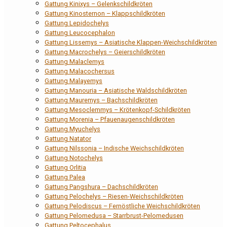
Gattung Kinixys – Gelenkschildkröten
Gattung Kinosternon – Klappschildkröten
Gattung Lepidochelys
Gattung Leucocephalon
Gattung Lissemys – Asiatische Klappen-Weichschildkröten
Gattung Macrochelys – Geierschildkröten
Gattung Malaclemys
Gattung Malacochersus
Gattung Malayemys
Gattung Manouria – Asiatische Waldschildkröten
Gattung Mauremys – Bachschildkröten
Gattung Mesoclemmys – Krötenkopf-Schildkröten
Gattung Morenia – Pfauenaugenschildkröten
Gattung Myuchelys
Gattung Natator
Gattung Nilssonia – Indische Weichschildkröten
Gattung Notochelys
Gattung Orlitia
Gattung Palea
Gattung Pangshura – Dachschildkröten
Gattung Pelochelys – Riesen-Weichschildkröten
Gattung Pelodiscus – Fernöstliche Weichschildkröten
Gattung Pelomedusa – Starrbrust-Pelomedusen
Gattung Peltocephalus