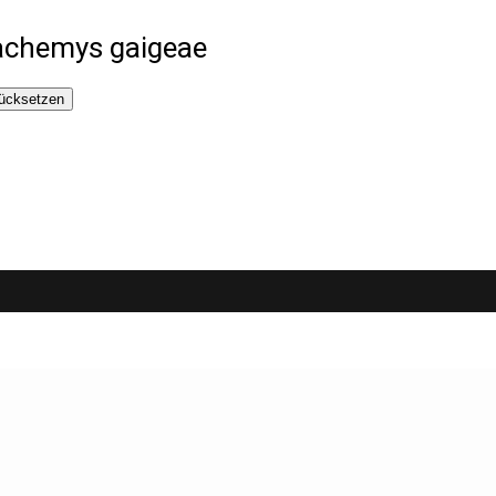
achemys gaigeae
ücksetzen