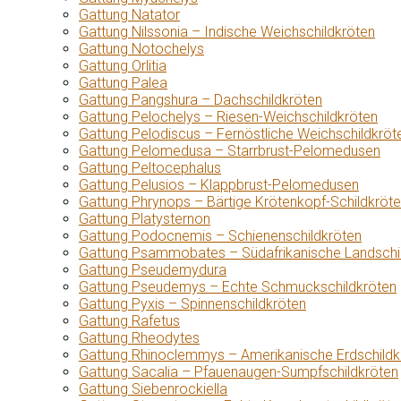
Gattung Natator
Gattung Nilssonia – Indische Weichschildkröten
Gattung Notochelys
Gattung Orlitia
Gattung Palea
Gattung Pangshura – Dachschildkröten
Gattung Pelochelys – Riesen-Weichschildkröten
Gattung Pelodiscus – Fernöstliche Weichschildkröt
Gattung Pelomedusa – Starrbrust-Pelomedusen
Gattung Peltocephalus
Gattung Pelusios – Klappbrust-Pelomedusen
Gattung Phrynops – Bärtige Krötenkopf-Schildkröt
Gattung Platysternon
Gattung Podocnemis – Schienenschildkröten
Gattung Psammobates – Südafrikanische Landschi
Gattung Pseudemydura
Gattung Pseudemys – Echte Schmuckschildkröten
Gattung Pyxis – Spinnenschildkröten
Gattung Rafetus
Gattung Rheodytes
Gattung Rhinoclemmys – Amerikanische Erdschildk
Gattung Sacalia – Pfauenaugen-Sumpfschildkröten
Gattung Siebenrockiella