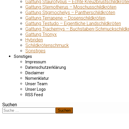
Gattung Staurotypus – Echte Kreuzbrustschildkröte
Gattung Sternotherus – Moschusschildkröten
Gattung Stigmochelys – Pantherschildkröten
Gattung Terrapene – Dosenschildkröten
Gattung Testudo – Eigentliche Landschildkröten
Gattung Trachemys – Buchstaben-Schmuckschildk
Gattung Trionyx
Hybriden
Schildkrötenschmuck
Sonstiges
Sonstiges
Impressum
Datenschutzerklärung
Disclaimer
Nomenklatur
Unser Team
Unser Logo
RSS Feed
Suchen
Suchen