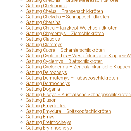
Gattung Chelonia – Grüne Meeresschildkröten
Gattung Chelonoidis
Gattung Chelus – Fransenschildkröten
Gattung Chelydra – Schnappschildkröten
Gattung Chersina
Gattung Chitra – Kurzkopf-Weichschildkröten
Gattung Chrysemys – Zierschildkröten
Gattung Claudius
Gattung Clemmys
Gattung Cuora – Scharnierschildkröten
Gattung Cyclanorbis – Westafrikanische Klappen-W
Gattung Cyclemys – Blattschildkröten
Gattung Cycloderma – Zentralafrikanische Klappen
Gattung Deirochelys
Gattung Dermatemys – Tabascoschildkröten
Gattung Dermochelys
Gattung Dogania
Gattung Elseya – Australische Schnappschildkröten
Gattung Elusor
Gattung Emydoidea
Gattung Emydura – Spitzkopfschildkröten
Gattung Emys
Gattung Eretmochelys
Gattung Erymnochelys