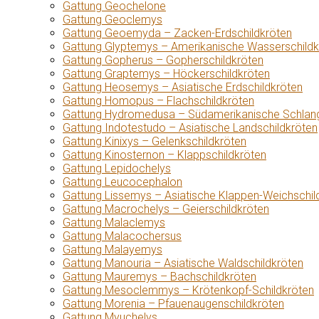
Gattung Geochelone
Gattung Geoclemys
Gattung Geoemyda – Zacken-Erdschildkröten
Gattung Glyptemys – Amerikanische Wasserschildk
Gattung Gopherus – Gopherschildkröten
Gattung Graptemys – Höckerschildkröten
Gattung Heosemys – Asiatische Erdschildkröten
Gattung Homopus – Flachschildkröten
Gattung Hydromedusa – Südamerikanische Schlang
Gattung Indotestudo – Asiatische Landschildkröten
Gattung Kinixys – Gelenkschildkröten
Gattung Kinosternon – Klappschildkröten
Gattung Lepidochelys
Gattung Leucocephalon
Gattung Lissemys – Asiatische Klappen-Weichschil
Gattung Macrochelys – Geierschildkröten
Gattung Malaclemys
Gattung Malacochersus
Gattung Malayemys
Gattung Manouria – Asiatische Waldschildkröten
Gattung Mauremys – Bachschildkröten
Gattung Mesoclemmys – Krötenkopf-Schildkröten
Gattung Morenia – Pfauenaugenschildkröten
Gattung Myuchelys