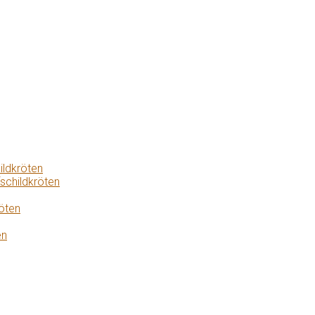
ildkröten
schildkröten
öten
en