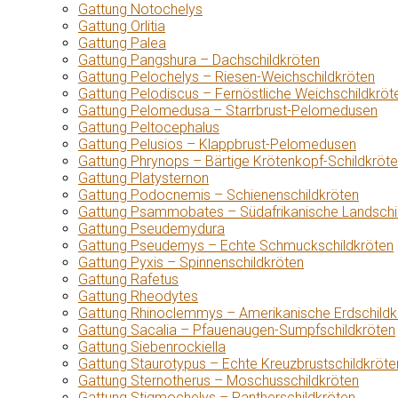
Gattung Notochelys
Gattung Orlitia
Gattung Palea
Gattung Pangshura – Dachschildkröten
Gattung Pelochelys – Riesen-Weichschildkröten
Gattung Pelodiscus – Fernöstliche Weichschildkröt
Gattung Pelomedusa – Starrbrust-Pelomedusen
Gattung Peltocephalus
Gattung Pelusios – Klappbrust-Pelomedusen
Gattung Phrynops – Bärtige Krötenkopf-Schildkröt
Gattung Platysternon
Gattung Podocnemis – Schienenschildkröten
Gattung Psammobates – Südafrikanische Landschi
Gattung Pseudemydura
Gattung Pseudemys – Echte Schmuckschildkröten
Gattung Pyxis – Spinnenschildkröten
Gattung Rafetus
Gattung Rheodytes
Gattung Rhinoclemmys – Amerikanische Erdschildk
Gattung Sacalia – Pfauenaugen-Sumpfschildkröten
Gattung Siebenrockiella
Gattung Staurotypus – Echte Kreuzbrustschildkröte
Gattung Sternotherus – Moschusschildkröten
Gattung Stigmochelys – Pantherschildkröten