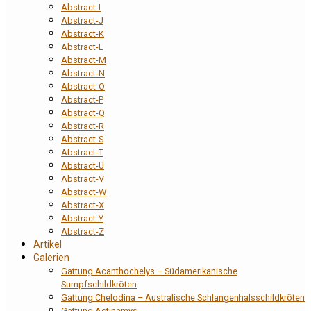
Abstract-I
Abstract-J
Abstract-K
Abstract-L
Abstract-M
Abstract-N
Abstract-O
Abstract-P
Abstract-Q
Abstract-R
Abstract-S
Abstract-T
Abstract-U
Abstract-V
Abstract-W
Abstract-X
Abstract-Y
Abstract-Z
Artikel
Galerien
Gattung Acanthochelys – Südamerikanische
Sumpfschildkröten
Gattung Chelodina – Australische Schlangenhalsschildkröten
Gattung Actinemys