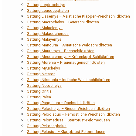
Gattung Lepidochelys
Gattung Leucocephalon
Gattung Lissemys – Asiatische Klappen-Weichschildkröten
Gattung Macrochelys – Geierschildkröten
Gattung Malaclemys
Gattung Malacochersus
Gattung Malayemys
Gattung Manouria – Asiatische Waldschildkröten
Gattung Mauremys – Bachschildkröten
Gattung Mesoclemmys – Krötenkopf-Schildkröten
Gattung Morenia – Pfauenaugenschildkröten
Gattung Myuchelys
Gattung Natator
Gattung Nilssonia – Indische Weichschildkröten
Gattung Notochelys
Gattung Orlitia
Gattung Palea
Gattung Pangshura – Dachschildkröten
Gattung Pelochelys – Riesen-Weichschildkröten
Gattung Pelodiscus – Fernöstliche Weichschildkröten
Gattung Pelomedusa – Starrbrust-Pelomedusen
Gattung Peltocephalus
Gattung Pelusios – Klappbrust-Pelomedusen