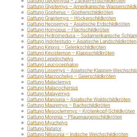
Gattung Geoemyda – Zacken-Erdschildkröten
Gattung Glyptemys – Amerikanische Wasserschildk
Gattung Gopherus – Gopherschildkröten
Gattung Graptemys – Höckerschildkröten
Gattung Heosemys – Asiatische Erdschildkröten
Gattung Homopus – Flachschildkröten
Gattung Hydromedusa – Südamerikanische Schlang
Gattung Indotestudo – Asiatische Landschildkröten
Gattung Kinixys – Gelenkschildkröten
Gattung Kinosternon – Klappschildkröten
Gattung Lepidochelys
Gattung Leucocephalon
Gattung Lissemys – Asiatische Klappen-Weichschil
Gattung Macrochelys – Geierschildkröten
Gattung Malaclemys
Gattung Malacochersus
Gattung Malayemys
Gattung Manouria – Asiatische Waldschildkröten
Gattung Mauremys – Bachschildkröten
Gattung Mesoclemmys – Krötenkopf-Schildkröten
Gattung Morenia – Pfauenaugenschildkröten
Gattung Myuchelys
Gattung Natator
Gattung Nilssonia – Indische Weichschildkröten