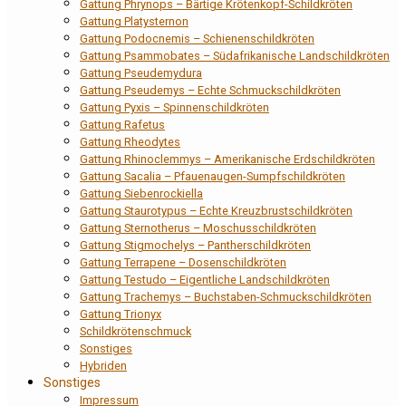
Gattung Phrynops – Bärtige Krötenkopf-Schildkröten
Gattung Platysternon
Gattung Podocnemis – Schienenschildkröten
Gattung Psammobates – Südafrikanische Landschildkröten
Gattung Pseudemydura
Gattung Pseudemys – Echte Schmuckschildkröten
Gattung Pyxis – Spinnenschildkröten
Gattung Rafetus
Gattung Rheodytes
Gattung Rhinoclemmys – Amerikanische Erdschildkröten
Gattung Sacalia – Pfauenaugen-Sumpfschildkröten
Gattung Siebenrockiella
Gattung Staurotypus – Echte Kreuzbrustschildkröten
Gattung Sternotherus – Moschusschildkröten
Gattung Stigmochelys – Pantherschildkröten
Gattung Terrapene – Dosenschildkröten
Gattung Testudo – Eigentliche Landschildkröten
Gattung Trachemys – Buchstaben-Schmuckschildkröten
Gattung Trionyx
Schildkrötenschmuck
Sonstiges
Hybriden
Sonstiges
Impressum