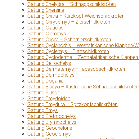
Gattung Chelydra – Schnappschildkröten
Gattung Chersina
Gattung Chitra – Kurzkopf-Weichschildkröten
Gattung Chrysemys – Zierschildkröten
Gattung Claudius
Gattung Clemmys
Gattung Cuora – Scharnierschildkröten
Gattung Cyclanorbis – Westafrikanische Klappen-W
Gattung Cyclemys – Blattschildkröten
Gattung Cycloderma – Zentralafrikanische Klappen
Gattung Deirochelys
Gattung Dermatemys – Tabascoschildkröten
Gattung Dermochelys
Gattung Dogania
Gattung Elseya – Australische Schnappschildkröten
Gattung Elusor
Gattung Emydoidea
Gattung Emydura – Spitzkopfschildkröten
Gattung Emys
Gattung Eretmochelys
Gattung Erymnochelys
Gattung Geochelone
Gattung Geoclemys