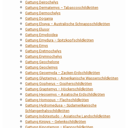
Gattung Deirochelys
Gattung Dermatemys – Tabascoschildkröten
Gattung Dermochelys
Gattung Dogania
Gattung Elseya – Australische Schnappschildkröten
Gattung Elusor
Gattung Emydoidea
Gattung Emydura – Spitzkopfschildkröten
Gattung Emys
Gattung Eretmochelys
Gattung Erymnochelys
Gattung Geochelone
Gattung Geoclemys
Gattung Geoemyda – Zacken-Erdschildkröten
Gattung Glyptemys – Amerikanische Wasserschildkröten
Gattung Gopherus – Gopherschildkröten
Gattung Graptemys – Höckerschildkröten
Gattung Heosemys – Asiatische Erdschildkröten
Gattung Homopus – Flachschildkröten
Gattung Hydromedusa – Südamerikanische
Schlangenhalsschildkröten
Gattung Indotestudo – Asiatische Landschildkröten
Gattung Kinixys – Gelenkschildkröten
Gattung Kinosternon – Klappschildkröten