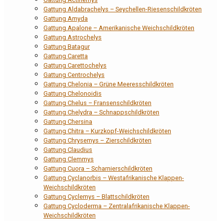
Gattung Aldabrachelys – Seychellen-Riesenschildkröten
Gattung Amyda
Gattung Apalone – Amerikanische Weichschildkröten
Gattung Astrochelys
Gattung Batagur
Gattung Caretta
Gattung Carettochelys
Gattung Centrochelys
Gattung Chelonia – Grüne Meeresschildkröten
Gattung Chelonoidis
Gattung Chelus – Fransenschildkröten
Gattung Chelydra – Schnappschildkröten
Gattung Chersina
Gattung Chitra – Kurzkopf-Weichschildkröten
Gattung Chrysemys – Zierschildkröten
Gattung Claudius
Gattung Clemmys
Gattung Cuora – Scharnierschildkröten
Gattung Cyclanorbis – Westafrikanische Klappen-
Weichschildkröten
Gattung Cyclemys – Blattschildkröten
Gattung Cycloderma – Zentralafrikanische Klappen-
Weichschildkröten