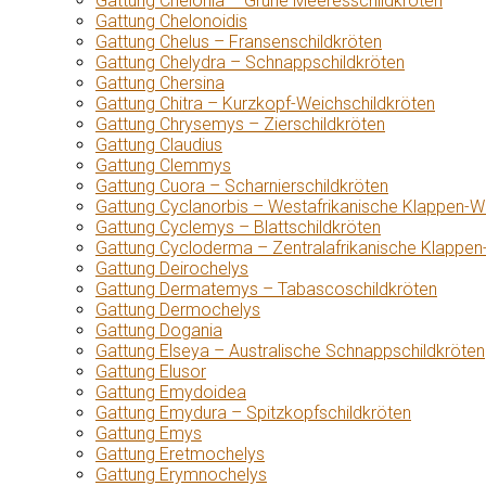
Gattung Chelonia – Grüne Meeresschildkröten
Gattung Chelonoidis
Gattung Chelus – Fransenschildkröten
Gattung Chelydra – Schnappschildkröten
Gattung Chersina
Gattung Chitra – Kurzkopf-Weichschildkröten
Gattung Chrysemys – Zierschildkröten
Gattung Claudius
Gattung Clemmys
Gattung Cuora – Scharnierschildkröten
Gattung Cyclanorbis – Westafrikanische Klappen-W
Gattung Cyclemys – Blattschildkröten
Gattung Cycloderma – Zentralafrikanische Klappen
Gattung Deirochelys
Gattung Dermatemys – Tabascoschildkröten
Gattung Dermochelys
Gattung Dogania
Gattung Elseya – Australische Schnappschildkröten
Gattung Elusor
Gattung Emydoidea
Gattung Emydura – Spitzkopfschildkröten
Gattung Emys
Gattung Eretmochelys
Gattung Erymnochelys