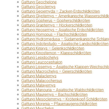
Gattung Geochelone
Gattung Geoclemys
Gattung Geoemyda – Zacken-Erdschildkröten
Gattung Glyptemys – Amerikanische Wasserschildk
Gattung Gopherus – Gopherschildkröten
Gattung Graptemys – Höckerschildkröten
Gattung Heosemys – Asiatische Erdschildkröten
Gattung Homopus – Flachschildkröten
Gattung Hydromedusa – Südamerikanische Schlang
Gattung Indotestudo – Asiatische Landschildkröten
Gattung Kinixys – Gelenkschildkröten
Gattung Kinosternon – Klappschildkröten
Gattung Lepidochelys
Gattung Leucocephalon
Gattung Lissemys – Asiatische Klappen-Weichschil
Gattung Macrochelys – Geierschildkröten
Gattung Malaclemys
Gattung Malacochersus
Gattung Malayemys
Gattung Manouria – Asiatische Waldschildkröten
Gattung Mauremys – Bachschildkröten
Gattung Mesoclemmys – Krötenkopf-Schildkröten
Gattung Morenia – Pfauenaugenschildkröten
Gattung Myuchelys