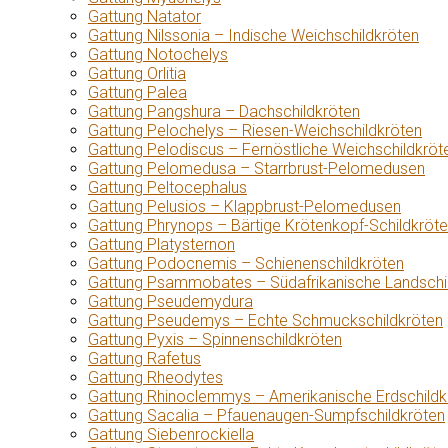
Gattung Natator
Gattung Nilssonia – Indische Weichschildkröten
Gattung Notochelys
Gattung Orlitia
Gattung Palea
Gattung Pangshura – Dachschildkröten
Gattung Pelochelys – Riesen-Weichschildkröten
Gattung Pelodiscus – Fernöstliche Weichschildkröt
Gattung Pelomedusa – Starrbrust-Pelomedusen
Gattung Peltocephalus
Gattung Pelusios – Klappbrust-Pelomedusen
Gattung Phrynops – Bärtige Krötenkopf-Schildkröt
Gattung Platysternon
Gattung Podocnemis – Schienenschildkröten
Gattung Psammobates – Südafrikanische Landschi
Gattung Pseudemydura
Gattung Pseudemys – Echte Schmuckschildkröten
Gattung Pyxis – Spinnenschildkröten
Gattung Rafetus
Gattung Rheodytes
Gattung Rhinoclemmys – Amerikanische Erdschildk
Gattung Sacalia – Pfauenaugen-Sumpfschildkröten
Gattung Siebenrockiella