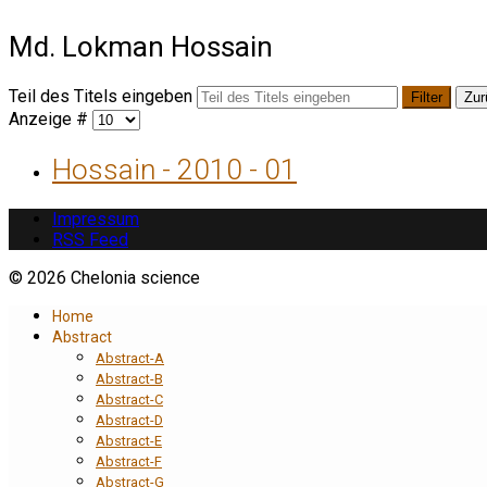
Md. Lokman Hossain
Teil des Titels eingeben
Filter
Zur
Anzeige #
Hossain - 2010 - 01
Impressum
RSS Feed
© 2026 Chelonia science
Home
Abstract
Abstract-A
Abstract-B
Abstract-C
Abstract-D
Abstract-E
Abstract-F
Abstract-G