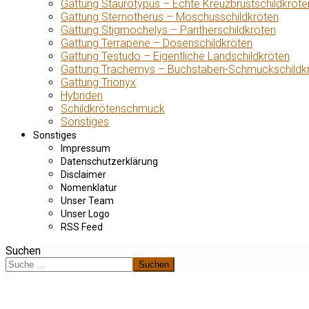
Gattung Staurotypus – Echte Kreuzbrustschildkröte
Gattung Sternotherus – Moschusschildkröten
Gattung Stigmochelys – Pantherschildkröten
Gattung Terrapene – Dosenschildkröten
Gattung Testudo – Eigentliche Landschildkröten
Gattung Trachemys – Buchstaben-Schmuckschildk
Gattung Trionyx
Hybriden
Schildkrötenschmuck
Sonstiges
Sonstiges
Impressum
Datenschutzerklärung
Disclaimer
Nomenklatur
Unser Team
Unser Logo
RSS Feed
Suchen
Suchen