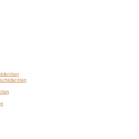
ildkröten
schildkröten
öten
en