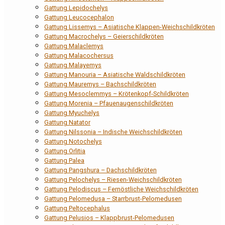
Gattung Lepidochelys
Gattung Leucocephalon
Gattung Lissemys – Asiatische Klappen-Weichschildkröten
Gattung Macrochelys – Geierschildkröten
Gattung Malaclemys
Gattung Malacochersus
Gattung Malayemys
Gattung Manouria – Asiatische Waldschildkröten
Gattung Mauremys – Bachschildkröten
Gattung Mesoclemmys – Krötenkopf-Schildkröten
Gattung Morenia – Pfauenaugenschildkröten
Gattung Myuchelys
Gattung Natator
Gattung Nilssonia – Indische Weichschildkröten
Gattung Notochelys
Gattung Orlitia
Gattung Palea
Gattung Pangshura – Dachschildkröten
Gattung Pelochelys – Riesen-Weichschildkröten
Gattung Pelodiscus – Fernöstliche Weichschildkröten
Gattung Pelomedusa – Starrbrust-Pelomedusen
Gattung Peltocephalus
Gattung Pelusios – Klappbrust-Pelomedusen