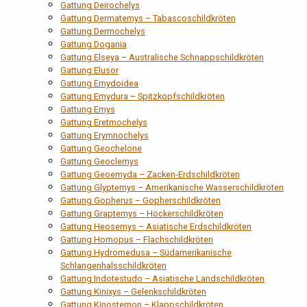
Gattung Deirochelys
Gattung Dermatemys – Tabascoschildkröten
Gattung Dermochelys
Gattung Dogania
Gattung Elseya – Australische Schnappschildkröten
Gattung Elusor
Gattung Emydoidea
Gattung Emydura – Spitzkopfschildkröten
Gattung Emys
Gattung Eretmochelys
Gattung Erymnochelys
Gattung Geochelone
Gattung Geoclemys
Gattung Geoemyda – Zacken-Erdschildkröten
Gattung Glyptemys – Amerikanische Wasserschildkröten
Gattung Gopherus – Gopherschildkröten
Gattung Graptemys – Höckerschildkröten
Gattung Heosemys – Asiatische Erdschildkröten
Gattung Homopus – Flachschildkröten
Gattung Hydromedusa – Südamerikanische
Schlangenhalsschildkröten
Gattung Indotestudo – Asiatische Landschildkröten
Gattung Kinixys – Gelenkschildkröten
Gattung Kinosternon – Klappschildkröten