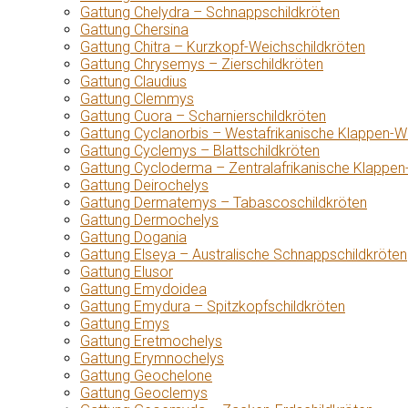
Gattung Chelydra – Schnappschildkröten
Gattung Chersina
Gattung Chitra – Kurzkopf-Weichschildkröten
Gattung Chrysemys – Zierschildkröten
Gattung Claudius
Gattung Clemmys
Gattung Cuora – Scharnierschildkröten
Gattung Cyclanorbis – Westafrikanische Klappen-W
Gattung Cyclemys – Blattschildkröten
Gattung Cycloderma – Zentralafrikanische Klappen
Gattung Deirochelys
Gattung Dermatemys – Tabascoschildkröten
Gattung Dermochelys
Gattung Dogania
Gattung Elseya – Australische Schnappschildkröten
Gattung Elusor
Gattung Emydoidea
Gattung Emydura – Spitzkopfschildkröten
Gattung Emys
Gattung Eretmochelys
Gattung Erymnochelys
Gattung Geochelone
Gattung Geoclemys