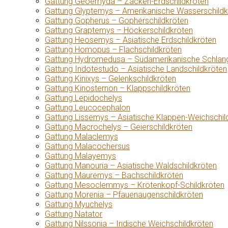
Gattung Geoemyda – Zacken-Erdschildkröten
Gattung Glyptemys – Amerikanische Wasserschildk
Gattung Gopherus – Gopherschildkröten
Gattung Graptemys – Höckerschildkröten
Gattung Heosemys – Asiatische Erdschildkröten
Gattung Homopus – Flachschildkröten
Gattung Hydromedusa – Südamerikanische Schlang
Gattung Indotestudo – Asiatische Landschildkröten
Gattung Kinixys – Gelenkschildkröten
Gattung Kinosternon – Klappschildkröten
Gattung Lepidochelys
Gattung Leucocephalon
Gattung Lissemys – Asiatische Klappen-Weichschil
Gattung Macrochelys – Geierschildkröten
Gattung Malaclemys
Gattung Malacochersus
Gattung Malayemys
Gattung Manouria – Asiatische Waldschildkröten
Gattung Mauremys – Bachschildkröten
Gattung Mesoclemmys – Krötenkopf-Schildkröten
Gattung Morenia – Pfauenaugenschildkröten
Gattung Myuchelys
Gattung Natator
Gattung Nilssonia – Indische Weichschildkröten