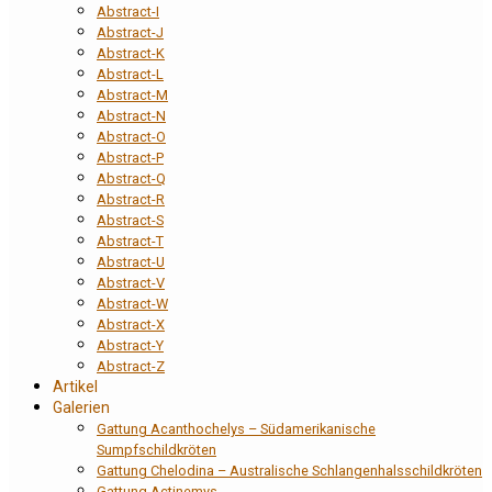
Abstract-I
Abstract-J
Abstract-K
Abstract-L
Abstract-M
Abstract-N
Abstract-O
Abstract-P
Abstract-Q
Abstract-R
Abstract-S
Abstract-T
Abstract-U
Abstract-V
Abstract-W
Abstract-X
Abstract-Y
Abstract-Z
Artikel
Galerien
Gattung Acanthochelys – Südamerikanische
Sumpfschildkröten
Gattung Chelodina – Australische Schlangenhalsschildkröten
Gattung Actinemys