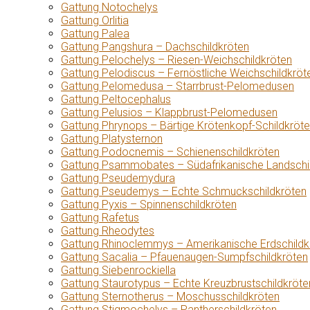
Gattung Notochelys
Gattung Orlitia
Gattung Palea
Gattung Pangshura – Dachschildkröten
Gattung Pelochelys – Riesen-Weichschildkröten
Gattung Pelodiscus – Fernöstliche Weichschildkröt
Gattung Pelomedusa – Starrbrust-Pelomedusen
Gattung Peltocephalus
Gattung Pelusios – Klappbrust-Pelomedusen
Gattung Phrynops – Bärtige Krötenkopf-Schildkröt
Gattung Platysternon
Gattung Podocnemis – Schienenschildkröten
Gattung Psammobates – Südafrikanische Landschi
Gattung Pseudemydura
Gattung Pseudemys – Echte Schmuckschildkröten
Gattung Pyxis – Spinnenschildkröten
Gattung Rafetus
Gattung Rheodytes
Gattung Rhinoclemmys – Amerikanische Erdschildk
Gattung Sacalia – Pfauenaugen-Sumpfschildkröten
Gattung Siebenrockiella
Gattung Staurotypus – Echte Kreuzbrustschildkröte
Gattung Sternotherus – Moschusschildkröten
Gattung Stigmochelys – Pantherschildkröten