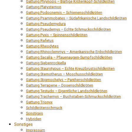
Gattung Phrynops – Bärtige Krötenkopf-Schildkröten
Gattung Platysternon
Gattung Podocnemis – Schienenschildkröten
Gattung Psammobates – Südafrikanische Landschildkröten
Gattung Pseudemydura
Gattung Pseudemys – Echte Schmuckschildkröten
Gattung Pyxis – Spinnenschildkröten
Gattung Rafetus
Gattung Rheodytes
Gattung Rhinoclemmys – Amerikanische Erdschildkröten
Gattung Sacalia – Pfauenaugen-Sumpfschildkröten
Gattung Siebenrockiella
Gattung Staurotypus – Echte Kreuzbrustschildkröten
Gattung Sternotherus – Moschusschildkröten
Gattung Stigmochelys – Pantherschildkröten
Gattung Terrapene – Dosenschildkröten
Gattung Testudo – Eigentliche Landschildkröten
Gattung Trachemys – Buchstaben-Schmuckschildkröten
Gattung Trionyx
Schildkrötenschmuck
Sonstiges
Hybriden
Sonstiges
Impressum