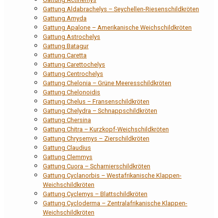
Gattung Aldabrachelys – Seychellen-Riesenschildkröten
Gattung Amyda
Gattung Apalone – Amerikanische Weichschildkröten
Gattung Astrochelys
Gattung Batagur
Gattung Caretta
Gattung Carettochelys
Gattung Centrochelys
Gattung Chelonia – Grüne Meeresschildkröten
Gattung Chelonoidis
Gattung Chelus – Fransenschildkröten
Gattung Chelydra – Schnappschildkröten
Gattung Chersina
Gattung Chitra – Kurzkopf-Weichschildkröten
Gattung Chrysemys – Zierschildkröten
Gattung Claudius
Gattung Clemmys
Gattung Cuora – Scharnierschildkröten
Gattung Cyclanorbis – Westafrikanische Klappen-
Weichschildkröten
Gattung Cyclemys – Blattschildkröten
Gattung Cycloderma – Zentralafrikanische Klappen-
Weichschildkröten